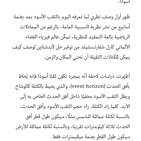
أسودًا.
ظهر أول وصف نظري لما نعرفه اليوم بالثقب الأسود بعد بضعة
أسابيع من نشر نظرية النسبية العامة. بالرغم من المعادلات
الرياضية بالغة التعقيد للنظرية، تمكّن عالم فيزياء الفضاء
الألماني كارل شفارتسشيلد من توفير حل لآينشتاين لوصف كيف
يمكن للكتلات الثقيلة أن تحني المكان والزمن.
أظهرت دراسات لاحقة أنّه بمجرد تكوّن ثقبًا أسودًا فإنه يُحاط
بأفق الحدث (event horizon)، والذي يحيط بالكتلة كالوشاح
ويظل الثقب الأسود مخفيًا داخل أفق الحدث الخاص به إلى
الأبد. كلما زاد الكتلة، زاد حجم الثقب الأسود وأفق الحدث،
بالنسبة لكتلة مماثلة للشمس مثلًا، سيكون طول قطر أفق
الحدث ثلاثة كيلومترات تقريبًا، وبالسنبة لكتلة مماثلة للأرض
سيكون طول القطر بضعة ميلليمترات فقط.