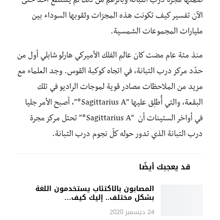
ضمنها مجرّة درب التبانة وبالرغم من ذلك لم يستطع أحد حتى
الآن تفسير كيف تكونت هذه المجرّات وثقوبها السوداء بين
مليارات المجموعات الشمسية.
منذ مئة عام مضت كان عالم الفلك الأميركي هارلو شابلي أول من
حدّد مركز درب التبانة، في اتجاه كوكبة القوس. وجد العلماء مع
مزيد من الملاحظات مصادر قوية لموجات الراديو في تلك
البقعة، والتي أُطلِق عليها “Sagittarius A*”، أصبح الأمر جليا
في أواخر الستينات أن “Sagittarius A*” تحتل مركز مجرة
درب التبانة الذي تدور حوله كلّ نجوم درب التبانة.
قد يعجبك أيضًا
المصابون بالاكتئاب يستخدمون اللغة
بشكل مختلف.. إليك كيف…
24 ديسمبر 2020