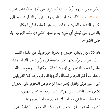
ابتكر روجر بينروز طُرقًا رياضيّةً عبقريّةً من أجل استكشاف نظرية
النسبيّة العامة
لآلبيرت آينشتاين، وقد بيّن أنّ النظرية تقود إلى
تكوين الثقوب السوداء، هذه الوحوش السابحة في المكان
والزمن والتي تبتلع أي شيء يدنو منها، لاشيء يمكنه الهرب -ولا
حتى الضوء-.
قاد كلا من رينهارد جينزل وأندريا جيز فريقًا من علماء الفلك،
صبَّ الفريقان تركيزهما على منطقة في مركز درب التبانة منذ
أوائل التسعينات، ومع ازدياد الدّقة، تمكنوا من رسم خريطة
لمدارات أكثر النجوم لمعانًا وأقربها للمركز. وجد كلا الفريقين
شيءً غير مرئي وثقيل يُجبِر هذا الزحام من النجوم على الدوران،
تكافئ هذه الكتلة غير المرئيّة كتلة أربعة ملايين شمس،
منضغطين معًا في مساحة لا تتعدى مساحة مجموعتنا
الشمسية، فما الذي يجعل النجوم في قلب درب التبانة تدور