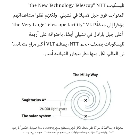
تليسكوب the New Technology Telescop” NTT”
المتواجد فوق جبل لاسيلا في تشيلي. ولكنهم نقلوا مشاهداتهم
مؤخرا إلى منشأةthe Very Large Telescope facility” VLT”
أعلى جبل بارانال في تشيلي أيضًا، باحتوائه على أربعة
تليسكوبات بضعف حجم NTT، يمتلك VLT أكبر مراءٍ متجانسة
في العالم، لكل منها قطر يتجاوز الثمانية أمتار.
مجرتنا درب التبانة من الأعلى تتخذ شكل قرص مسطح بعرض100000 سنة ضوئية، تتكون أذرعها
الحلزونية من الغازات وعدة مليارات من النجوم، أحد هذه النجوم هي شمسنا.