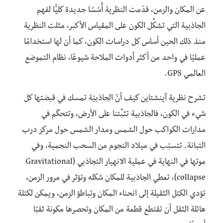
عن المكان والزمن، قدّمت النظرية أُسُسًا جديدة كليًّا لفهم
الجاذبية التي تشكِّل الكون على المقياس الأكبر، مثلت النظرية
منذ ذلك الحين أساس كل دراسات الكون، كما أن لها استخدامًا
عمليًا في واحد من أكثر أدوات الملاحة شيوعًا، نظام التموضع
العالمي GPS.
تشرح نظرية آينشتاين كيف أنّ الجاذبيّة تمسك في قبضتها كل
شيء في الكون، فالجاذبية تثبِّتنا على الأرض، وتتحكّم في
مدارات الكواكب حول الشمس ومدار الشمس حول مركز درب
التبانة. تتسبّب في ميلاد النجوم من السحب النجمية، وفي
موتها في النهاية في عملية الانهيار التجاذبي (Gravitational
collapse)، تعطي الجاذبية للمكان شكله وتؤثر في مرور الزمن،
تؤدي الكتل الثقيلة إلى انحناء المكان وتباطؤ الزمن، ويمكن لكتلة
هائلة الثقل أن تقتطع قطعة من المكان وتحصرها مكونة ثقبًا