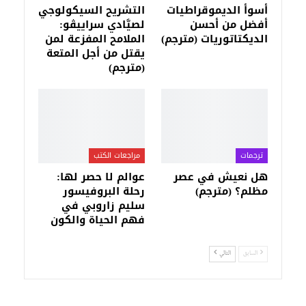
أسوأ الديموقراطيات
التشريح السيكولوجي
أفضل من أحسن
لصيَّادي سراييڤو:
الديكتاتوريات (مترجم)
الملامح المفزعة لمن
يقتل من أجل المتعة
(مترجم)
ترجمات
مراجعات الكتب
هل نعيش في عصر
عوالم لا حصر لها:
مظلم؟ (مترجم)
رحلة البروفيسور
سليم زاروبي في
فهم الحياة والكون
السابق
التالي