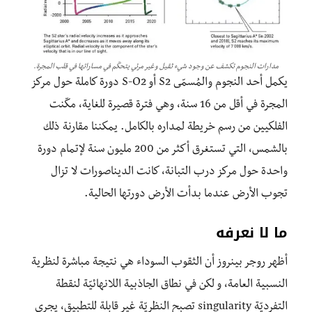
مدارات النجوم تكشف عن وجود شيء ثقيل وغير مرئي يتحكّم في مساراتها في قلب المجرة.
يكمل أحد النجوم والمُسمّى S2 أو S-O2 دورة كاملة حول مركز
المجرة في أقل من 16 سنة، وهي فترة قصيرة للغاية، مكّنت
الفلكيين من رسم خريطة لمداره بالكامل. يمكننا مقارنة ذلك
بالشمس، التي تستغرق أكثر من 200 مليون سنة لإتمام دورة
واحدة حول مركز درب التبانة، كانت الديناصورات لا تزال
تجوب الأرض عندما بدأت الأرض دورتها الحالية.
ما لا نعرفه
أظهر روجر بينروز أن الثقوب السوداء هي نتيجة مباشرة لنظرية
النسبية العامة، و لكن في نطاق الجاذبية اللانهائيّة لنقطة
التفرديّة singularity تصبح النظريّة غير قابلة للتطبيق، يجري