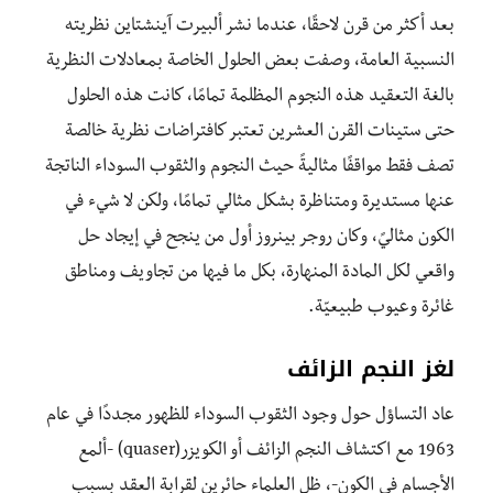
بعد أكثر من قرن لاحقًا، عندما نشر ألبيرت آينشتاين نظريته
النسبية العامة، وصفت بعض الحلول الخاصة بمعادلات النظرية
بالغة التعقيد هذه النجوم المظلمة تمامًا، كانت هذه الحلول
حتى ستينات القرن العشرين تعتبر كافتراضات نظرية خالصة
تصف فقط مواقفًا مثاليةً حيث النجوم والثقوب السوداء الناتجة
عنها مستديرة ومتناظرة بشكل مثالي تمامًا، ولكن لا شيء في
الكون مثاليً، وكان روجر بينروز أول من ينجح في إيجاد حل
واقعي لكل المادة المنهارة، بكل ما فيها من تجاويف ومناطق
غائرة وعيوب طبيعيّة.
لغز النجم الزائف
عاد التساؤل حول وجود الثقوب السوداء للظهور مجددًا في عام
1963 مع اكتشاف النجم الزائف أو الكويزر(quaser) -ألمع
الأجسام في الكون-، ظل العلماء حائرين لقرابة العقد بسبب