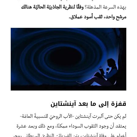
بهذه السرعة المذهلة؟
وفقًا لنظرية الجاذبيّة الحاليّة هنالك
مرشح واحد، ثقب أسود عملاق.
قفزة إلى ما بعد
آينشتاين
لم يكن حتى آلبرت آينشتاين -الأب الروحيّ للنسبيةّ العامّة-
يعتقد أن وجود الثقوب السوداء ممكنًا، ومع ذلك وبعد عشرة
أعوام على وفاة آينشتاين، بيّن الفيزيائيّ النظريّ البريطاني روجر