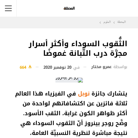
المحطة
العلوم
الثُّقوب السوداء وأكثر أسرار
مجرَّة درب التَّبانة غموضًا
بواسطة
عمرو مختار
في
20 نوفمبر 2020
664
يتشارك جائزة
نوبل
في الفيزياء هذا العالم
ثلاثة فائزين عن اكتشافاتهم لواحدة من
أكثر ظواهر الكون غرابة، الثقب الأسود.
وضَّح روجر بينروز أنّ الثقوب السوداء هي
نتيجة مباشرة لنظرية النسبيِّة العامة،