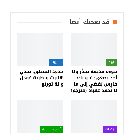
قد يعجبك أيضا
تاريخ
الفيزياء
نبوءة قديمة تحذِّر ولا
حدود المنطق: تحدي
أحد يصغي: غزو بلاد
هلبرت ونظرية غودل
فارس يُفضي إلى ما
وآلة تورنغ
لا تُحمَد عقباه (مترجم)
ترجمات
آفاق فلسفيّة‎