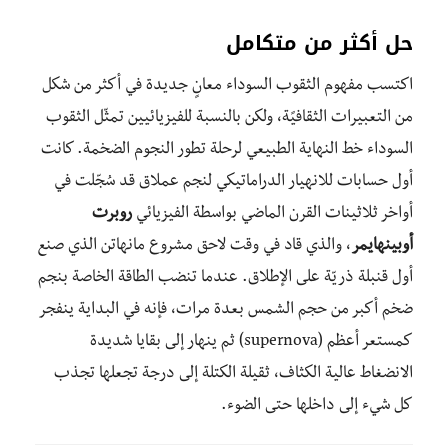
حل أكثر من متكامل
اكتسب مفهوم الثقوب السوداء معانٍ جديدة في أكثر من شكل
من التعبيرات الثقافيًة، ولكن بالنسبة للفيزيائيين تمثّل الثقوب
السوداء خط النهاية الطبيعي لرحلة تطور النجوم الضخمة. كانت
أول حسابات للانهيار الدراماتيكي لنجم عملاق قد سُجّلت في
أواخر ثلاثينات القرن الماضي بواسطة الفيزيائي
روبرت
أوبينهايمر
، والذي قاد في وقت لاحق مشروع مانهاتن الذي صنع
أول قنبلة ذريّة على الإطلاق. عندما تنضب الطاقة الخاصة بنجم
ضخم أكبر من حجم الشمس بعدة مرات، فإنه في البداية ينفجر
كمستعر أعظم (supernova) ثم ينهار إلى بقايا شديدة
الانضغاط عالية الكثاف، ثقيلة الكتلة إلى درجة تجعلها تجذب
كل شيء إلى داخلها حتى الضوء.