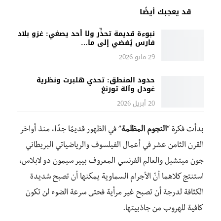
قد يعجبك أيضًا
نبوءة قديمة تحذِّر ولا أحد يصغي: غزو بلاد
فارس يُفضي إلى ما…
29 مايو 2026
حدود المنطق: تحدي هلبرت ونظرية
غودل وآلة تورنغ
20 أبريل 2026
بدأت فكرة “
النجوم المظلمة
” في الظهور قديمًا جدًا، منذ أواخر
القرن الثامن عشر في أعمال الفيلسوف والرياضياتي البريطاني
جون ميتشيل والعالم الفرنسي المعروف بيير سيمون دو لابلاس،
استنتج كلاهما أنّ الأجرام السماوية يمكنها أن تصبح شديدة
الكثافة لدرجة أن تصبح غير مرأية فحتى سرعة الضوء لن تكون
كافية للهروب من جاذبيتها.