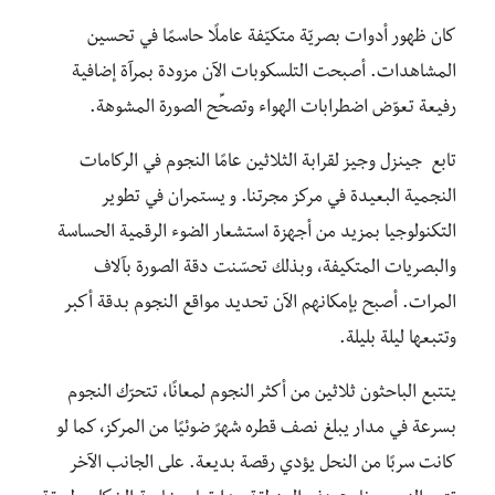
كان ظهور أدوات بصريّة متكيّفة عاملًا حاسمًا في تحسين
المشاهدات. أصبحت التلسكوبات الآن مزودة بمرآة إضافية
رفيعة تعوّض اضطرابات الهواء وتصحِّح الصورة المشوهة.
تابع جينزل وجيز لقرابة الثلاثين عامًا النجوم في الركامات
النجمية البعيدة في مركز مجرتنا. و يستمران في تطوير
التكنولوجيا بمزيد من أجهزة استشعار الضوء الرقمية الحساسة
والبصريات المتكيفة، وبذلك تحسّنت دقة الصورة بآلاف
المرات. أصبح بإمكانهم الآن تحديد مواقع النجوم بدقة أكبر
وتتبعها ليلة بليلة.
يتتبع الباحثون ثلاثين من أكثر النجوم لمعانًا، تتحرّك النجوم
بسرعة في مدار يبلغ نصف قطره شهرً ضوئيًا من المركز، كما لو
كانت سربًا من النحل يؤدي رقصة بديعة. على الجانب الآخر