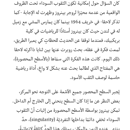
كان السؤال حول إمكانية تكوّن الثقوب السوداء تحت الظروف
الواقعية من عدمه محيّرًا لروجر بينروز وظهرت له الإجابة -كما
تذكر لاحقا- في خريف 1964 بينما كان يمارس المشي مع زميل
له في لندن حيث كان بينروز أستاذًا للرياضيات في كلية
بريكبيك، فعندما توقفا عن الحديث للحظاتٍ كي يعبرا الطريق،
لمعت فكرة في عقله، بحث روبرت عنها بين ثنايا ذاكرته لاحقا
ذلك اليوم. كانت هذه الفكرة التي سمّاها (بالأسطح المحصورة)،
هي المفتاح الذي لطالما بحث عنه بشكل لا واعٍ، أداة رياضية
حاسمة لوصف الثقب الأسود.
يُجبر السطح المحصور جميع الآشعة على التوجه نحو المركز،
بغض النظر عن ما إذا كان السطح ينحني إلى الخارج أم الداخل.
تمكن بينروز بواسطة الأسطح المحصورة من إثبات أنّ الثقوب
السوداء تخفي دائمًا بداخلها التفرديّة (singularity)، حدٌ
ينتهي عنده الزمن والمكان، يمتلك هذا الحدُّ كثافةً لانهائيةً،