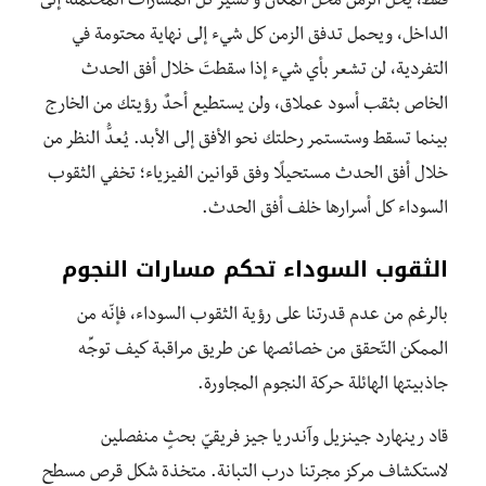
فقط، يحل الزمن محل المكان و تشير كل المسارات المحتملة إلى
الداخل، ويحمل تدفق الزمن كل شيء إلى نهاية محتومة في
التفردية، لن تشعر بأي شيء إذا سقطتَ خلال أفق الحدث
الخاص بثقب أسود عملاق، ولن يستطيع أحدٌ رؤيتك من الخارج
بينما تسقط وستستمر رحلتك نحو الأفق إلى الأبد. يُعدُّ النظر من
خلال أفق الحدث مستحيلًا وفق قوانين الفيزياء؛ تخفي الثقوب
السوداء كل أسرارها خلف أفق الحدث.
الثقوب السوداء تحكم مسارات النجوم
بالرغم من عدم قدرتنا على رؤية الثقوب السوداء، فإنّه من
الممكن التّحقق من خصائصها عن طريق مراقبة كيف توجِّه
جاذبيتها الهائلة حركة النجوم المجاورة.
قاد رينهارد جينزيل وآندريا جيز فريقيّ بحثٍ منفصلين
لاستكشاف مركز مجرتنا درب التبانة. متخذة شكل قرص مسطح