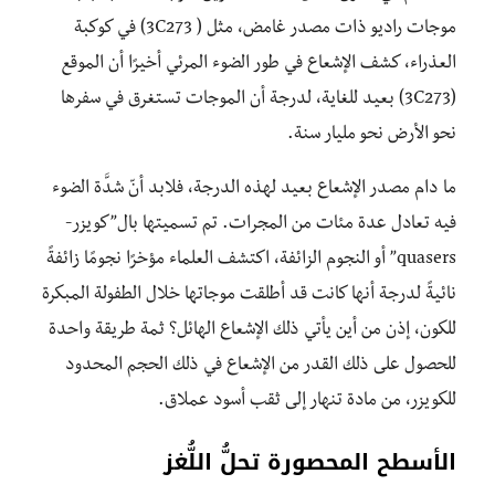
موجات راديو ذات مصدر غامض، مثل ( 3C273) في كوكبة
العذراء، كشف الإشعاع في طور الضوء المرئي أخيرًا أن الموقع
(3C273) بعيد للغاية، لدرجة أن الموجات تستغرق في سفرها
نحو الأرض نحو مليار سنة.
ما دام مصدر الإشعاع بعيد لهذه الدرجة، فلابد أنّ شدَّة الضوء
فيه تعادل عدة مئات من المجرات. تم تسميتها بال”كويزر-
quasers” أو النجوم الزائفة، اكتشف العلماء مؤخرًا نجومًا زائفةً
نائيةً لدرجة أنها كانت قد أطلقت موجاتها خلال الطفولة المبكرة
للكون، إذن من أين يأتي ذلك الإشعاع الهائل؟ ثمة طريقة واحدة
للحصول على ذلك القدر من الإشعاع في ذلك الحجم المحدود
للكويزر، من مادة تنهار إلى ثقب أسود عملاق.
الأسطح المحصورة تحلُّ اللُّغز