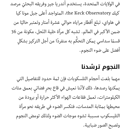
في الولايات المتحدة، يستخدم أندريا جيز وفريقه البحثيّ مرصد
كيك the Keck Observatory، المتواجد أعلى جبل مونا كيا
في هاواي، تبلغ أقطار مراياه حوالي عشرة أمتار وتعتبر حاليًا من
ضمن الأكبر في العالم. تشبه كل مرآة خلية النّحل، مكونة من 36
قسمًا سداسي يمكن التحكُّم به منفردًا من أجل التركيز بشكلٍ
أفضل على ضوء النجوم.
النجوم ترشدنا
مهما بلغت أحجام التلسكوبات فإن ثمة حدود للتفاصيل التي
يمكنها رصدها، ذلك لأنّنا نعيش في قاع بحرٍ فضائيٍ بعمق مئات
الكيلومترات، تعمل فقاعات الهواء الأكثر حرارة أو برودة من
محيطها بمثابة العدسات، فتكسر الضوء في طريقه نحو مرآة
التليسكوب مسببة تشوه موجات الضوء ولذلك تومض النجوم
وتصبح الصور ضبابية.