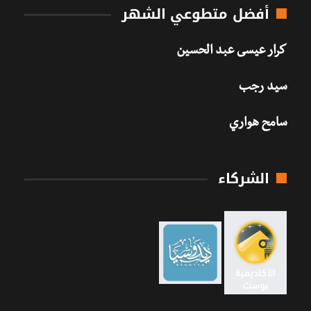
أفضل متطوعي الشهر
كرار عيسى عبد الحسين
سيد رجب
سامح هواري
الشركاء