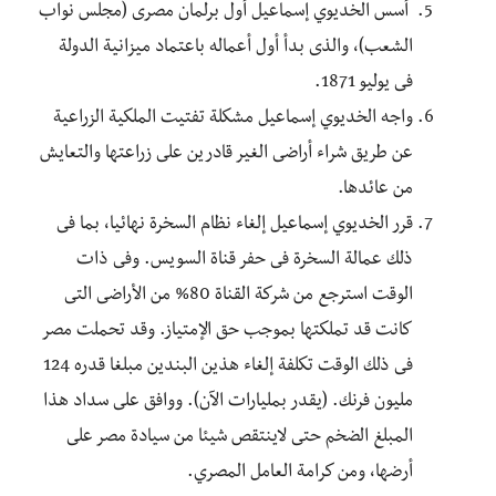
أسس الخديوي إسماعيل أول برلمان مصرى (مجلس نواب
الشعب)، والذى بدأ أول أعماله باعتماد ميزانية الدولة
فى يوليو 1871.
واجه الخديوي إسماعيل مشكلة تفتيت الملكية الزراعية
عن طريق شراء أراضى الغير قادرين على زراعتها والتعايش
من عائدها.
قرر الخديوي إسماعيل إلغاء نظام السخرة نهائيا، بما فى
ذلك عمالة السخرة فى حفر قناة السويس. وفى ذات
الوقت استرجع من شركة القناة 80% من الأراضى التى
كانت قد تملكتها بموجب حق الإمتياز. وقد تحملت مصر
فى ذلك الوقت تكلفة إلغاء هذين البندين مبلغا قدره 124
مليون فرنك. (يقدر بمليارات الآن). ووافق على سداد هذا
المبلغ الضخم حتى لاينتقص شيئا من سيادة مصر على
أرضها، ومن كرامة العامل المصري.