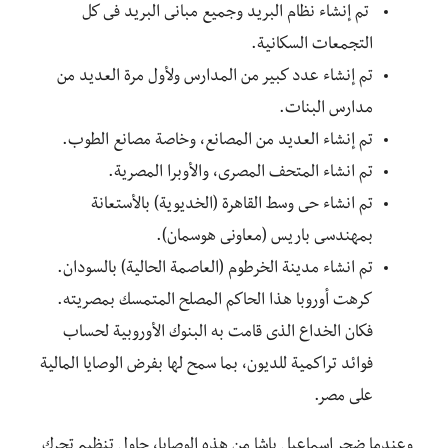
تم إنشاء نظام البريد وجميع مبانى البريد فى كل
التجمعات السكانية.
تم إنشاء عدد كبير من المدارس ولأول مرة العديد من
مدارس البنات.
تم إنشاء العديد من المصانع، وخاصة مصانع الطوب.
تم انشاء المتحف المصرى، والأوبرا المصرية.
تم انشاء حى وسط القاهرة (الخديوية) بالأستعانة
بمهندسى باريس (معاونى هوسمان).
تم انشاء مدينة الخرطوم (العاصمة الحالية) بالسودان.
كرهت أوروبا هذا الحاكم المصلح المتمسك بمصريته.
فكان الخداع الذى قامت به البنوك الأوروبية لحساب
فوائد تراكمية للديون، بما سمح لها بفرض الوصايا المالية
على مصر.
وعندما ضجر اسماعيل باشا من هذه الوصايا، حاول تنظيم تحرك