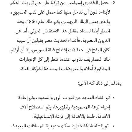
حصل الخديوي إسماعيل من تركيا على حق توريث الحكم
لأبناءه دون أى تدخل منها كما حصل على لقب الخديوي،
والذى يعنى الملك المهيمن، وتم ذلك عام 1866. وقد
اضطر أيضا لسداد مقابل هذا الاستقلال الجزئي، أما عن
الديون المصرية، فأعداء تحديث مصر يقولون أن سببه
كان البذخ فى احتفالات إفتتاح قناة السويس، إلا أن أرقام
تلك المصاريف تذوب عندما ننظر إلى كل الإنجازات
المذكورة أعلاه والتعويضات المسددة لشركة القناة.
يضاف إلى ذلك كله الآتى:
تم انشاء العديد من قنوات الرى والسدود، وتم إعادة
إحياء ترعة المحمودية وتطهيرها، وتم استصلاح ألاف
الأفدنة، طبعا بالأضافة إلى ترعة الإسماعيلية.
تم إنشاء شبكة خطوط سكك حديدية للمسافات البعيدة.