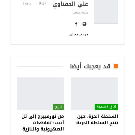
علي الحفناوي
0
27 Posts
Comments
مهندس معمارى
قد يعجبك أيضا
آفاق فلسفيّة‎
تاريخ
السلطة الحرة: حين
من نورمبيرج إلى تل
تنتج السلطة الحرية
أبيب: تقاطعات
الصهيونية والنازية