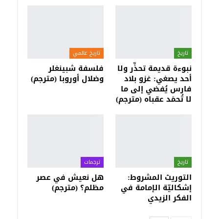
تاريخ
تاريخ عالمي
نبوءة قديمة تحذِّر ولا
فلسفة شبينغلر
أحد يصغي: غزو بلاد
وضلال أوروبا (مترجم)
فارس يُفضي إلى ما
لا تُحمَد عقباه (مترجم)
تاريخ
ترجمات
التوريث المشروط:
هل نعيش في عصر
إشكاليّة الإمامة في
مظلم؟ (مترجم)
الفكر الزيدي