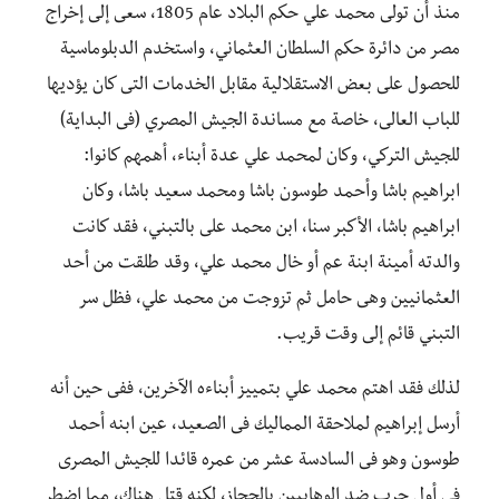
منذ أن تولى محمد علي حكم البلاد عام 1805، سعى إلى إخراج
مصر من دائرة حكم السلطان العثماني، واستخدم الدبلوماسية
للحصول على بعض الاستقلالية مقابل الخدمات التى كان يؤديها
للباب العالى، خاصة مع مساندة الجيش المصري (فى البداية)
للجيش التركي، وكان لمحمد علي عدة أبناء، أهمهم كانوا:
ابراهيم باشا وأحمد طوسون باشا ومحمد سعيد باشا، وكان
ابراهيم باشا، الأكبر سنا، ابن محمد على بالتبني، فقد كانت
والدته أمينة ابنة عم أو خال محمد علي، وقد طلقت من أحد
العثمانيين وهى حامل ثم تزوجت من محمد علي، فظل سر
التبني قائم إلى وقت قريب.
لذلك فقد اهتم محمد علي بتمييز أبناءه الآخرين، ففى حين أنه
أرسل إبراهيم لملاحقة المماليك فى الصعيد، عين ابنه أحمد
طوسون وهو فى السادسة عشر من عمره قائدا للجيش المصرى
فى أول حرب ضد الوهابيين بالحجاز، لكنه قتل هناك، مما اضطر