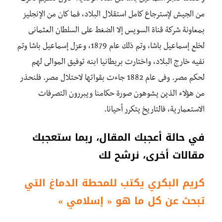
من الجيش لإسترجاع كامل استقلال البلاد، فما كان من الإنجليز
بمعاونة شركة قناة السويس إلا الضغط على السلطان العثمانى
لخلع إسماعيل باشا، وتم ذلك عام 1879، وعزل إسماعيل باشا وتم
نفيه خارج البلاد، واختارت بريطانيا ابنه توفيق الموالى لهم
لحكم مصر. وفى عام 1882 جاءت بقواتها لاحتلال مصر. فلنحذر
من هؤلاء الذين يشوهون صورة حكامنا ويبررون التصرفات
الاستعمارية، فالتاريخ يتكرر أحيانا.
في حالة أعجبك المقال، ربما ستعجبك
مقالات أخرى، نرشح لك
كريم البكري يكتب للمحطة الدماغ التي
تبحث عن كل ما ھو « إسلامي »