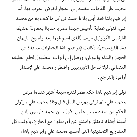
محمد علي للذهاب بنفسه إلى الحجاز لخوض الحرب بها، أما
إبراهيم باشا فقد أبلى بلاءا حسنا فى كل ما كلف به من محمد
علي، فتولى عملية تأسيس جيشا مصريا حديثا بمعاونة صديقه
الفرنسى الكولونيل سيف (الذى أسلم فيما بعد وأصبح سليمان
باشا الفرنساوى). وكانت لإبراهيم باشا انتصارات عديدة فى
الحجاز والشام واليونان، ووصل إلى أبواب اسطنبول لخلع الخليفة
العثماني، لولا تدخل الأوروبيين واضطرار محمد علي لإصدار
أوامره بالتراجع.
تولى إبراهيم باشا حكم مصر لفترة سبعة أشهر عندما مرض
محمد علي، ثم توفى بمرض السل قبل وفاة محمد علي ، وتولى
الحكم من بعده عباس حلمى الأول، ابن أحمد طوسون (ابن
أمينة أيضا)، فانغلق وامتنع عن أى تعاون مع الخارج، وأوقف كل
المشاريع التحديثية التى أسسها محمد علي وابراهيم باشا،