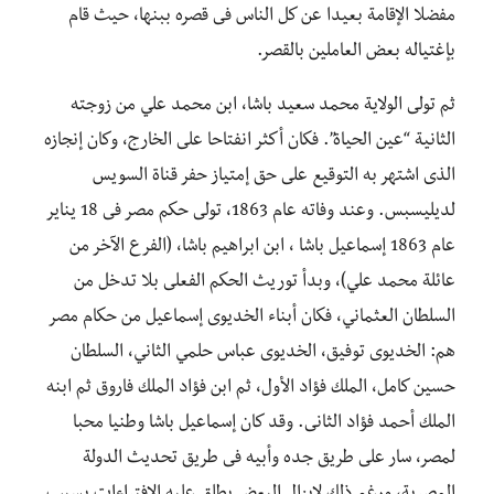
مفضلا الإقامة بعيدا عن كل الناس فى قصره ببنها، حيث قام
بإغتياله بعض العاملين بالقصر.
ثم تولى الولاية محمد سعيد باشا، ابن محمد علي من زوجته
الثانية “عين الحياة”. فكان أكثر انفتاحا على الخارج، وكان إنجازه
الذى اشتهر به التوقيع على حق إمتياز حفر قناة السويس
لديليسبس. وعند وفاته عام 1863، تولى حكم مصر فى 18 يناير
عام 1863 إسماعيل باشا ، ابن ابراهيم باشا، (الفرع الآخر من
عائلة محمد علي)، وبدأ توريث الحكم الفعلى بلا تدخل من
السلطان العثماني، فكان أبناء الخديوى إسماعيل من حكام مصر
هم: الخديوى توفيق، الخديوى عباس حلمي الثاني، السلطان
حسين كامل، الملك فؤاد الأول، ثم ابن فؤاد الملك فاروق ثم ابنه
الملك أحمد فؤاد الثانى. وقد كان إسماعيل باشا وطنيا محبا
لمصر، سار على طريق جده وأبيه فى طريق تحديث الدولة