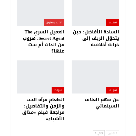
سينما
آداب وفنون
السادة الأفاضل: حين
العميل السري The
يتحوّل الريف إلى
Secret Agent: هروب
خرابة أخلاقية
من الذات أم بحث
عنها؟
سينما
سينما
عن فهم الغلاف
الطعام مرآة الحب
السينمائي
والزمن والتفاصيل:
مراجعة فيلم «مذاق
الأشياء»
السابق
التالي