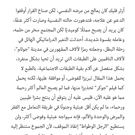
أرثر فليك كان يعالج من مرضه النفسي، لكن صناع القرار أوقفوا
الدعم عن علاجه، فتدهورت حالته النفسية وصارت أكثر عنفًا،
كان يريد أن يصبح ممثلًا كوميديًا لكن المجتمع سخر من حلمه،
وعامله بقسوة شديدة، أحدثت التغير الدراماتيكي الهائل في
رحلة البطل، وجعلته رمزًا لآلاف المقهورين في مدينة “جوثام”،
لآلاف الناقمين على الطبقات التي تريد أن تحيا بشكل منفرد،
بشكل منفصل عن آلام بقية الطبقات الاجتماعية، بالطبع لا
يحمل هذا المقال تبريرًا للفوضى، أو موافقة عليها، لكنه يحمل
كما فيلم “جوكر” تحذيرًا منها، فما لم يصبح العالم أكثر رحمة
مما هو عليه الآن، فليس عليه أن يتوقع أن ينتج بشرًا طيبين
ورحماء، ما لم يكن أقل عبثية وجنونًا في طريقة التعامل مع الفقر
والمرض والوحدة والألم، فإنه سيواجه عبثية وفوضى أكثر، ولن
يستطيع “الرجل الوطواط” إنقاذ الموقف، لأن الجموع ستنظر إليه