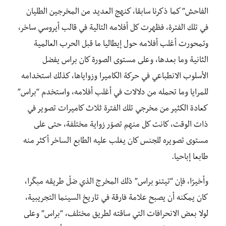
الفاحش” كما ذكرنا سابقا، كنهج العديد من المخرجين الطليان
في تلك الفترة، فظهرت كل أفلامه التالية في قالب أيروسي ساخر،
وتمحورت أغلب أفلامه حول إيطاليا ما قبل الحرب العالمية
الثانية وما بعدها، وعلى مستوى الصورة كان براس يفضل
الأسلوب الانطباعي في حركة الكاميرا وزواياها، كذلك استخدامه
للمرايا وما تحمله من دلالات في أغلب أفلامه، واستخدم “براس”
كعادة الكثير من مخرجي تلك الفترة ثلاث كاميرات تصوير في
ذات الوقت، كانت كل منهم تصوّر زواية مختلفة، حتى على
مستوى تصويره للجنس كان يغلب عليه الطابع الساخر أكثر منه
طابعا إباحيا.
وأخيرًا، فإن “تيتنو براس” ذلك المخرج الذي ضلّ طريقه مبكّرا،
كان يمكنه أن يصبح علامة فارقة في تاريخ السينما التجريبية،
لولا بعض الانحرافات التي ساقته لطريق مختلف، “براس” وعلى