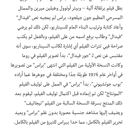
بطل فيلم برتقالة آلية – وبيتر أوتوول وهيلين ميرين والممثل
المسرحي العظيم جون جيلجود، براس لم يعجبه نص “فيدال”
وأعاد كتابة وترتيب البناء العام للسيناريو، لكن ذلك لم يرضي
“فيدال” وطالب برفع اسمه من على الفيلم، وبالفعل لم يكتب
صراحة فيي تترات الفيلم أي إشارة لكاتب السيناريو، سوى أنه
مقتبس عن نص لـ “جور فيدال”، بدأ تصوير الفيلم في روما
وكانت النسخة الأولية من الفيلم التي انتهى “براس” من تصويرها
في أواخر عام 1976 طويلة جدًا ومختلفة في جوهرها عما أراده
“بوب جوتشيوني”، بدأ “براس” في العمل على توليف الفيلم
“المونتاج” لكن تم إبعاده قبل اكتمال توليف الفيلم، ليقوم بعد
ذلك المنتج بسرقة النسخة السالبة من الفيلم “نيجاتيف”
ويضيف إليها مشاهد جنسية مصورة بدون علم “براس” ويعيد
تحرير الفيلم بالكامل، مما حدا بـبراس للتبرؤ من الفيلم بالكامل.