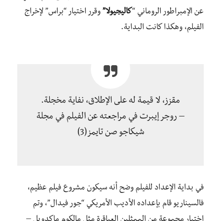
عن الإمبراطور الروماني “
كاليجيولا”
وقرر اختيار “براس” لإخراج
الفيلم، وهكذا كانت البداية.
مقزز، لا قيمة له على الإطلاق، نفاية مخجلة.
– روجر إيبرت في مراجعته عن الفيلم في مجلة
شيكاجو صن تايمز(3)
في بداية الإعداد للفيلم وضح أنه سيكون مشروع فيلم عظيم،
فالسيناريو قام بإعداده الأديب الأمريكي “جور فيدال”، وتم
اختيار مجموعة من الممثلين العباقرة مثل مالكوم ماكدويل –