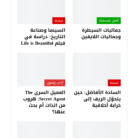
آفاق فلسفيّة‎
سينما
جماليات السيطرة
السينما وصناعة
وجماليات اللايقين
التاريخ: دراسة في
فيلم Life is Beautiful
سينما
آداب وفنون
السادة الأفاضل: حين
العميل السري The
يتحوّل الريف إلى
Secret Agent: هروب
خرابة أخلاقية
من الذات أم بحث
عنها؟