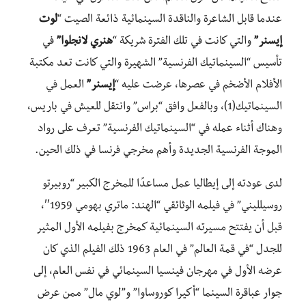
عندما قابل الشاعرة والناقدة السينمائية ذائعة الصيت “
لوت
إيسنر”
والتي كانت في تلك الفترة شريكة “
هنري لانجلوا”
في
تأسيس “السينماتيك الفرنسية” الشهيرة والتي كانت تعد مكتبة
الأفلام الأضخم في عصرها، عرضت عليه “
إيسنر”
العمل في
السينماتيك(1)، وبالفعل وافق “براس” وانتقل للعيش في باريس،
وهناك أثناء عمله في “السينماتيك الفرنسية” تعرف على رواد
الموجة الفرنسية الجديدة وأهم مخرجي فرنسا في ذلك الحين.
لدى عودته إلى إيطاليا عمل مساعدًا للمخرج الكبير “روبيرتو
روسيلليني” في فيلمه الوثائقي “الهند: ماتري بهومي 1959″،
قبل أن يفتتح مسيرته السينمائية كمخرج بفيلمه الأول المثير
للجدل “في قمة العالم” في العام 1963 ذلك الفيلم الذي كان
عرضه الأول في مهرجان فينسيا السينمائي في نفس العام، إلى
جوار عباقرة السينما “أكيرا كوروساوا” و”لوي مال” ممن عرض