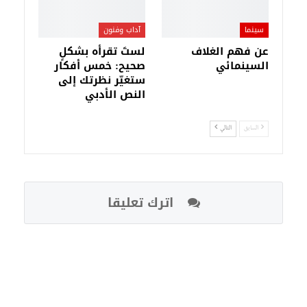
سينما
آداب وفنون
عن فهم الغلاف
لستَ تقرأه بشكلٍ
السينمائي
صحيح: خمس أفكار
ستغيّر نظرتك إلى
النص الأدبي
السابق
التالي
اترك تعليقا