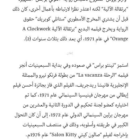
“برتقالة الآلية” لكنه اعتذر نظرًا لارتباطه بأعمال أخرى، كان ذلك
قبل أن يشتري المخرج الأسطوري “ستانلي كوبريك” حقوق
الرواية ويخرج فيلمه البديع “برتقالة الآلية A Clockwork
Orange” في عام 1971، أي بعد ذلك بثلاث سنوات (2).
إعلان
استمرّ “تينتو براس” في صعوده وفي بداية السبعينيات أنجز
فيلمه “الرحلة La vacanza” من بطولة فرنكو نيرو والممثلة
الإنجليزية فانيسّا ريدجريف، الفيلم الذي فاز بجائزة أحسن فيلم
إيطالي من مهرجان فينيسيا السينمائي عام 1971، كما تم
اختياره كعضو لجنة تحكيم في الدورة الثانية والعشرين من
مهرجان برلين السينمائي الدولي عام 1972، إلى أن كان التحوّل
الكبير في طريقته وأسلوبه، وذلك في منتصف السبعينيات
بإخراجه لفيلم “صالون كيتي Salon Kitty” عام 1976م.