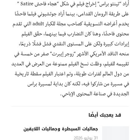
أراد “تينتو براس” إخراج فيلم في شكل “هجاء فاحش Satire ”
على طريقة الرومان القدامى، بينما أراد جوتشيوني فيلما فاحشًا
يخدم أغراضه التسويقية كصاحب مجلة للكبار adult التي تقدم
محتوى فاحشًا، وهنا كان التضارب فيما بينهما، حقّق الفيلم
إيرادات كبيرة ولكن على المستوى النقدي فشل فشلًا ذريعًا،
منحه الناقد الأمريكي الأشهر “روجر إيبرت” صفر من خمسة في
تقييمه للفيلم، وظلت نسخ الفيلم ممنوعة من العرض في العديد
من دول العالم لفترات طويلة، وتم اعتبار الفيلم سقطة تاريخية
في مسيرة من شاركوا فيه، لكنه كان بداية لمسيرة براس
الجديدة في صناعة المحتوى الإباحي.
قد يعجبك أيضًا
جماليات السيطرة وجماليات اللايقين
31 يوليو 2026