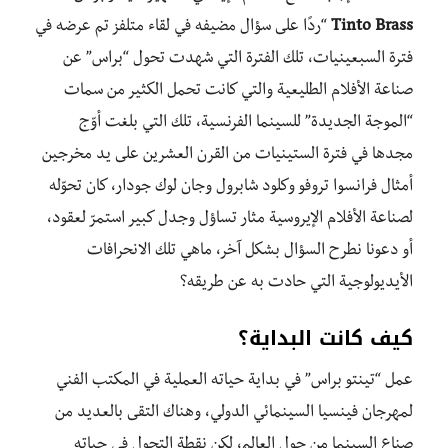
Brass
Tinto
“ردًا على سؤال مضيفه في لقاء متلفز تم عرضه في
فترة السبعينيات، تلك الفترة التي شهدت تحول “براس” عن
صناعة الأفلام الطليعية والتي كانت تحمل الكثير من سمات
“الموجة الجديدة” للسينما الفرنسية، تلك التي بلغت أوّج
مجدها في فترة الستينيات من القرن العشرين على يد مخرجين
أمثال فرانسوا تروفو وكلود شابرول وجان لوك جودار، كان تحوّله
لصناعة الأفلام الإيروسية مثار تساؤل وجدل كبير استمرّ لعقود،
أو دعونا نطرح السؤال بشكل آخر، ماهي تلك الانحرافات
الأيديولوجية التي حادت به عن طريقه؟
كيف كانت البداية؟
عمل “تينتو براس” في بداية حياته العملية في المكتب الفني
لمهرجان فينسيا السينمائي الدولي، وهناك التقى بالعديد من
صناع السينما من حول العالم، لكن نقطة التحول في حياته