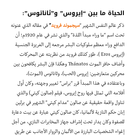
الحياة ما بين “إيروس” و”ثاناتوس”:
ذكر عالم النفس الشهير “
سيجموند فرويد
”
في مقاله الذي عنونه
تحت اسم “ما وراء مبدأ اللذة” والذي نشر في عام 1920م؛ أن
الدافع وراء معظم سلوكيات البشر مرجعه إلى الغريزة الجنسية
(إيروس Eros )، طوّر كذلك فرويد من نظريته عن المحركات
وأضاف حافز الموت Thánatos وهكذا فإن البشر يكافحون بين
محركين متعارضين: إيروس (الحب)، وثاناتوس (الموت)،
وباعتقاده في هذا المبدأ قرر “براس” تغيير وجهته، وكان أول
أفلامه التي تمثل فيها روح إيروس، فيلم (صالون كيتي) والذي
تناول واقعة حقيقية عن صالون “مدام كيتي” الشهير في برلين
إبان حكم النازية لألمانيا، كان صالون كيتي عبارة عن بيت دعارة
للصفوة وكان يدار تحت إشراف جهاز المخابرات النازي، من أجل
إغواء الشخصيات البارزة من الألمان والزوار الأجانب عن طريق