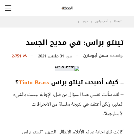
المحطة
آداب وفنون
سينما
تينتو براس: في مديح الجسد
بواسطة
حسن أبومازن
في
31 مارس 2021
2٬751
– كيف أصبحت تينتو براس
Brass
Tinto
؟
– لقد سألت نفسي هذا السؤال من قبل، الإجابة ليست بالشيء
المثير، ولكن أعتقد هي نتيجة سلسلة من الانحرافات
الأيدلوجية”.
كانت تلك إجابة صانع الأفلام الإيطالي الشهير “تينتو براس