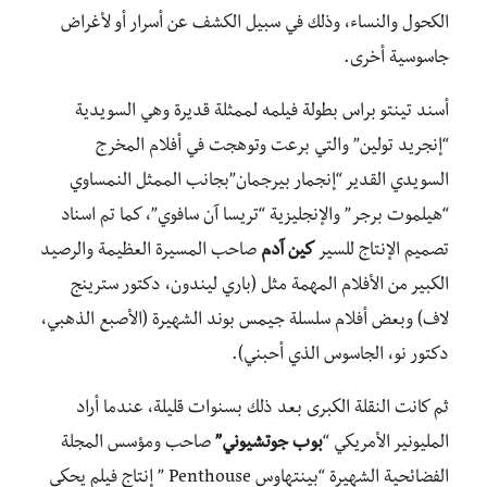
الكحول والنساء، وذلك في سبيل الكشف عن أسرار أو لأغراض
جاسوسية أخرى.
أسند تينتو براس بطولة فيلمه لممثلة قديرة وهي السويدية
“إنجريد تولين” والتي برعت وتوهجت في أفلام المخرج
السويدي القدير “إنجمار بيرجمان”بجانب الممثل النمساوي
“هيلموت برجر” والإنجليزية “تريسا آن سافوي”، كما تم اسناد
تصميم الإنتاج للسير
كين آدم
صاحب المسيرة العظيمة والرصيد
الكبير من الأفلام المهمة مثل (باري ليندون، دكتور سترينج
لاف) وبعض أفلام سلسلة جيمس بوند الشهيرة (الأصبع الذهبي،
دكتور نو، الجاسوس الذي أحبني).
ثم كانت النقلة الكبرى بعد ذلك بسنوات قليلة، عندما أراد
المليونير الأمريكي “
بوب جوتشيوني”
صاحب ومؤسس المجلة
الفضائحية الشهيرة “بينتهاوس Penthouse ” إنتاج فيلم يحكي