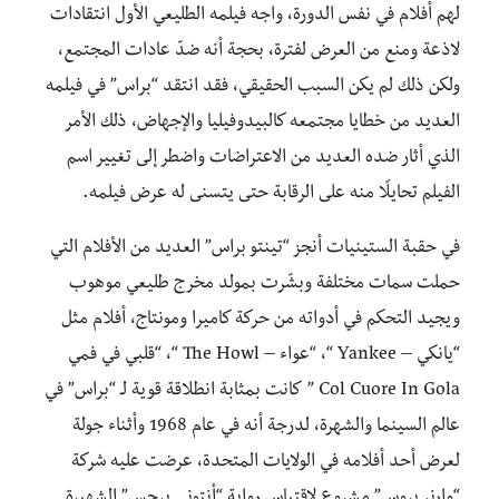
لهم أفلام في نفس الدورة، واجه فيلمه الطليعي الأول انتقادات
لاذعة ومنع من العرض لفترة، بحجة أنه ضدّ عادات المجتمع،
ولكن ذلك لم يكن السبب الحقيقي، فقد انتقد “براس” في فيلمه
العديد من خطايا مجتمعه كالبيدوفيليا والإجهاض، ذلك الأمر
الذي أثار ضده العديد من الاعتراضات واضطر إلى تغيير اسم
الفيلم تحايلًا منه على الرقابة حتى يتسنى له عرض فيلمه.
في حقبة الستينيات أنجز “تينتو براس” العديد من الأفلام التي
حملت سمات مختلفة وبشّرت بمولد مخرج طليعي موهوب
ويجيد التحكم في أدواته من حركة كاميرا ومونتاج، أفلام مثل
“يانكي – Yankee “، “عواء – The Howl “، “قلبي في فمي
Col Cuore In Gola ” كانت بمثابة انطلاقة قوية لـ “براس” في
عالم السينما والشهرة، لدرجة أنه في عام 1968 وأثناء جولة
لعرض أحد أفلامه في الولايات المتحدة، عرضت عليه شركة
“وارنر بروس” مشروع لاقتباس رواية “أنتوني برجس” الشهيرة