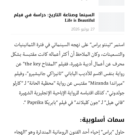
السينما وصناعة التاريخ: دراسة في فيلم
Life is Beautiful
27 يوليو 2026
استمر “تينتو براس” على نهجه السينمائي في فترة الثمانينيات
والتسعينات، وكان الملاحظ أن أكثر أعماله كانت مقتبسة بشكل
محرف عن أعمال أدبية شهيرة، ففيلم “المفتاح the key” عن
رواية بنفس الاسم للأديب الياباني “تانيزاكي جانيشيرو”، وفيلم
“ميراندا Miranda” مقتبس عن رواية “محظية الحانة” لـ “كارلو
جولدوني”، كذلك اقتباسه للرواية الإباحية الإنجليزية الشهيرة
“فاني هيل” لـ “جون كليلاند” في فيلم “بابريكا Paprika “.
سمات أسلوبية:
حاول “براس” إحياء أحد الفنون الرومانية المندثرة وهو “الهجاء