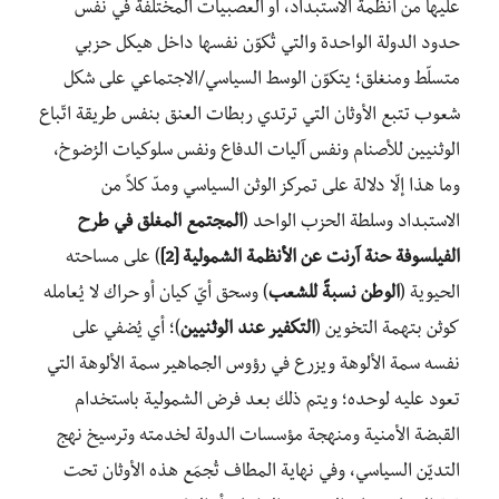
عليها من أنظمة الاستبداد، أو العصبيات المختلفة في نفس
حدود الدولة الواحدة والتي تُكوّن نفسها داخل هيكل حزبي
متسلّط ومنغلق؛ يتكوّن الوسط السياسي/الاجتماعي على شكل
شعوب تتبع الأوثان التي ترتدي ربطات العنق بنفس طريقة اتّباع
الوثنيين للأصنام ونفس آليات الدفاع ونفس سلوكيات الرُضوخ،
وما هذا إلّا دلالة على تمركز الوثن السياسي ومدّ كلاً من
الاستبداد وسلطة الحزب الواحد (
المجتمع المغلق في طرح
الفيلسوفة حنة آرنت عن الأنظمة الشمولية [2]
) على مساحته
الحيوية (
الوطن نسبةً للشعب
) وسحق أيّ كيان أو حراك لا يُعامله
كوثن بتهمة التخوين (
التكفير عند الوثنيين
)؛ أي يُضفي على
نفسه سمة الألوهة ويزرع في رؤوس الجماهير سمة الألوهة التي
تعود عليه لوحده؛ ويتم ذلك بعد فرض الشمولية باستخدام
القبضة الأمنية ومنهجة مؤسسات الدولة لخدمته وترسيخ نهج
التديّن السياسي، وفي نهاية المطاف تُجمَع هذه الأوثان تحت