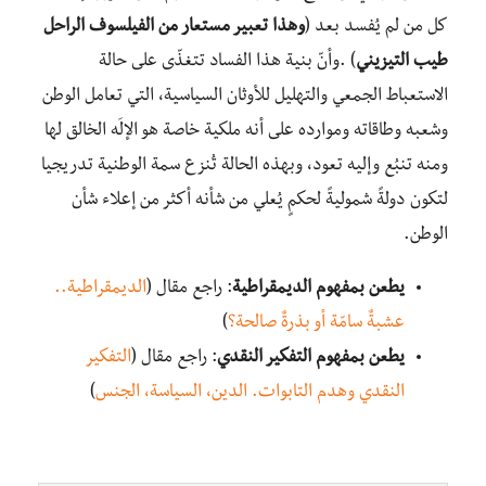
كل من لم يُفسد بعد (
وهذا تعبير مستعار من الفيلسوف الراحل
طيب التيزيني
) .وأنّ بنية هذا الفساد تتغذّى على حالة
الاستعباط الجمعي والتهليل للأوثان السياسية، التي تعامل الوطن
وشعبه وطاقاته وموارده على أنه ملكية خاصة هو الإلَه الخالق لها
ومنه تنبُع وإليه تعود، وبهذه الحالة تُنزع سمة الوطنية تدريجيا
لتكون دولةً شموليةً لحكمٍ يُعلي من شأنه أكثر من إعلاء شأن
الوطن.
يطعن بمفهوم الديمقراطية
: راجع مقال (
الديمقراطية..
عشبةٌ سامّة أو بذرةٌ صالحة؟
)
يطعن بمفهوم التفكير النقدي
: راجع مقال (
التفكير
النقدي وهدم التابوات. الدين، السياسة، الجنس
)