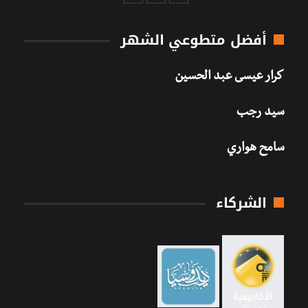
أفضل متطوعي الشهر
كرار عيسى عبد الحسين
سيد رجب
سامح هواري
الشركاء