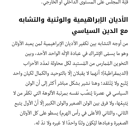
قبّة المجلس على المستوى الداخلي أو الخارجي.
الأديان الإبراهيمية والوثنية والتشابه
مع الدين السياسي
من أوجه التشابه بين تكفير الأديان الإبراهيمية لمن يعبد الأوثان
وهو ما يسمّى الإشراك في عبادة الإلَه الواحد الأحد، وبين
التخوين المُمارس من المُستبِد لكل محاولة تعدّد الأحزاب
(الديمقراطية)؛ أنهما لا يقبلان إلّا بالتوحيد والكمال لكيان واحد
يُتّبع ولا يُنْتَقد؛ وهنا نشير بشكل مباشر أكثر إلى أن الوثن
السياسي في عصرنا يُنصِّب نفسه بمرتبة الألوهة التي تكفّر من لا
يَتبِعُها، ولا فرق بين الوثن الصغير والوثن الكبير إلّا أنّ الأول يتبع
الثاني، والثاني (الأعلى في رأس الهرم) يسطو على كل الأوثان
الصغيرة وعبادها ليُكوّن وثنًا واحدًا لا غيره ولا ندّ له.