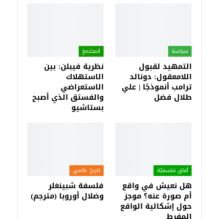
سياسة
المجتمع
التمهيد لقبول
نظرية فيبلن: بين
اللامعقول: دونالد
الاستهلاك
ترامب أنموذجًا | علي
الاستعراضي
طلال فضل
والفستق الذي أصبح
بستاشيو
آفاق فلسفيّة‎
تاريخ عالمي
هل نعيش في واقع
فلسفة شبينغلر
أم صورة عنه؟ موجز
وضلال أوروبا (مترجم)
حول إشكالية الواقع
المفرط