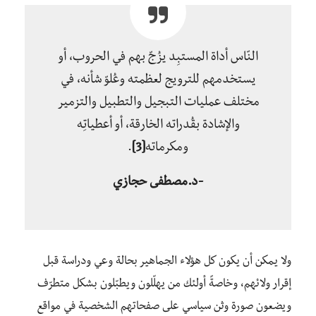
النّاس أداة المستبِد يزُجّ بهم في الحروب، أو
يستخدمهم للترويج لعظمته وعُلوّ شأنه، في
مختلف عمليات التبجيل والتطبيل والتزمير
والإشادة بقُدراته الخارقة، أو أعطياتِه
ومكرماته
[3]
.
-د.مصطفى حجازي
ولا يمكن أن يكون كل هؤلاء الجماهير بحالة وعي ودراسة قبل
إقرار ولائهم، وخاصةً أولئك من يهلّلون ويطبّلون بشكل متطرّف
ويضعون صورة وثن سياسي على صفحاتهم الشخصية في مواقع