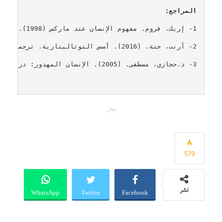
المراجع:
1- إريك، فروم. مفهوم الإنسان عند ماركس (1998). ترجمة: محمد سيد رصاص. 
2- آرنت، حنة. (2016). أسس التوتاليتارية. ترجمة: أبو زيد، أنطوان. لبنان-بيروت: دار الساقي.
3- د.حجازي، مصطفى. (2005). الإنسان المهدور: دراسة تحليلية نفسية اجتماعية. لبنان-بيروت: المركز الثقافي العربي.
إعلان
579
WhatsApp
Twitter
Facebook
نشر