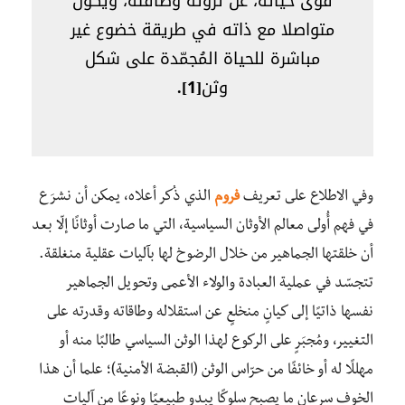
قوى حياته، عن ثروته وطاقته، ويكون
متواصلا مع ذاته في طريقة خضوع غير
مباشرة للحياة المُجمّدة على شكل
وثن
[1].
وفي الاطلاع على تعريف
فروم
الذي ذُكر أعلاه، يمكن أن نشرَع
في فهم أُولى معالم الأوثان السياسية، التي ما صارت أوثانًا إلّا بعد
أن خلقتها الجماهير من خلال الرضوخ لها بآليات عقلية منغلقة.
تتجسّد في عملية العبادة والولاء الأعمى وتحويل الجماهير
نفسها ذاتيًا إلى كيانٍ منخلعٍ عن استقلاله وطاقاته وقدرته على
التغيير، ومُجبَرٍ على الركوع لهذا الوثن السياسي طالبًا منه أو
مهللًا له أو خائفًا من حرّاس الوثن (القبضة الأمنية)؛ علما أن هذا
الخوف سرعان ما يصبح سلوكًا يبدو طبيعيًا ونوعًا من آليات