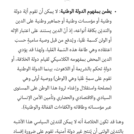
إعلان
يطعن بمفهوم الدولة الوطنية
: لا يمكن أن تقوم أيّة دولة
وطنية أو مؤسسات وطنية أو جماهير وطنية على الدين
والتديّن بكافة أنواعه، إذ أنّ الدين يستند على اعتبار الإله
أو الوثن كسمة عُليا، ويُدفع من قبل وصية ساميةٍ حسبَ
اعتقاده وهي طاعة هذه السّمة العُليا، ولهذا قد يؤدي
الدين المحض بمفهومه الكلاسيكي لقيام دولة الخلافة، أو
دولةٍ تحكم بالشريعة أو اللاهوت، بينما الدولة الوطنية
تقوم على سمةٍ عُليا وهي (الوطن) ووصية أولى وهي
(مصلحة واستقلال وإغناء ثروة هذا الوطن على المستوى
السيادي والاقتصادي والحضاري وتأمين الأمن الإنساني
عبر مؤسساته وطاقاته والكفاءات الفعّالة والوطنية).
وهنا قد تكون الخلاصة أنه لا يمكن للتديّن السياسي هذا الأشبه
بالتديّن الوثني أن يُنتج غير دولة أمنية، تقوم على ضرورة إفساد