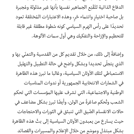
الدفاع الذاتية لتُقْنِع الجماهير نفسها بأنها غير مذلولة ومُجبرة
بل صاحبة اختيارٍ وانتماء حُرٍ، وهذه الاعتبارات المُختلقة تعود
تحديدًا على رأس الهرم السياسي كونه سُطوة مطلقة غير قابلة
للتحطيم والإزاحة والتفكيك وهي أول سمات الألوهة.
وإضافةً إلى ذلك، من خلال تقديم كل من القدسية والتغنّي بها و
الذي يتجلّى تحديدا وبشكل واضح في حالة التطبيل والتهليل
الاستعباطي لتلك الأوثان السياسية، وغالبا ما تبرز هذه الظاهرة
في الشعارات الانتخابية الجمهورية أو ندوات المناسبات
الوطنية والاجتماعية، التي تشرف عليها المؤسسات التي تحكم
الشعب وتُحكم صاغرةً من الوثن، وأيضًا تبرز بشكل مضاعف في
حالات الانقسام الضّيق التي تنبثق في الثورات والاحتجاجات
حيث يسارع من يعبدون الأوثان السياسية إلى بثّ هذه الظاهرة
بشكل مبتذل وموسّع من خلال الإعلام والمسيرات والقصائد