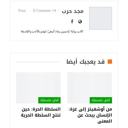
مجد حرب
0 Comments
14 Posts
كاتب رواية "ياسمين رماد أبيض"، مُهتم بالأدب والفلسفة
قد يعجبك أيضا
آفاق فلسفيّة‎
آفاق فلسفيّة‎
من أوشفيتز إلى غزة:
السلطة الحرة: حين
الإنسان يبحث عن
تنتج السلطة الحرية
المعنى