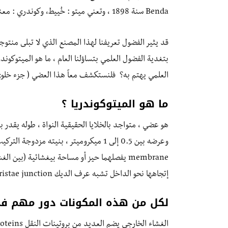
Benda سنة 1898 ، وتعني ميتو : خُييط، وكوندري : معناها حُبَيْبَات .
قد يثير الفضول تعريفنا لهذا المصنع الذي لا تبلى منتوج
بتغدية الفضول العلمي بتساؤلنا العام ، ما هو الميتوكو
العلمي يهتم به؟ فلنستكشف معاً هذا العضي ( جزء خلو
ما هو الميتوكوندريا ؟
هو عضي ، متواجد بالخلايا الحقيقية النواة ، طوله يقدر بعدة ميكروم
إتجاهها نحو الداخل تشبه عرف الديك cristae junction، إضافة إلى لولب DNA mt الخاص به .
لكل من هذه المكونات دور مهم ف