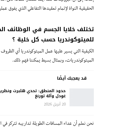
الحقيقية النواة لإتمام تعقيدها التفاعلي الذي يفوق عملي
تختلف خلايا الجسم في الوظائف الح
للميتوكوندريا حسب كل خلية ؟
الكيفية التي يسير عليها عمل الميتوكوندريا أي الظروف
الميتوكوندريات، وبمثال بسيط يمكننا فهم ذلك.
قد يعجبك أيضًا
حدود المنطق: تحدي هلبرت ونظري
غودل وآلة تورنغ
20 أبريل 2026
نحن نعلم أن عداء المسافات الطويلة تداريبه تتركز في