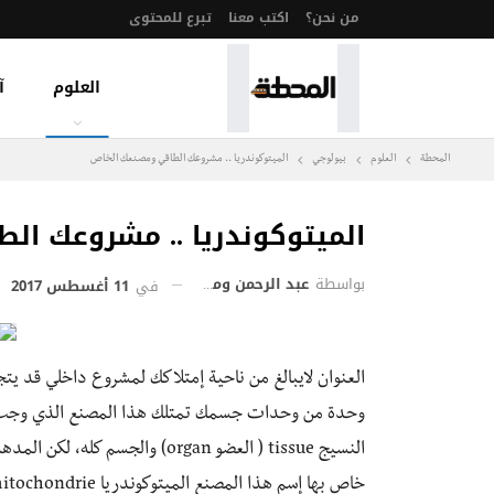
من نحن؟
اكتب معنا
تبرع للمحتوى
العلوم
آ
المحطة
العلوم
بيولوجي
الميتوكوندريا .. مشروعك الطاقي ومصنعك الخاص
الميتوكوندريا .. مشروعك ال
بواسطة
عبد الرحمن وماسي
في
11 أغسطس 2017
العنوان لايبالغ من ناحية إمتلاكك لمشروع داخلي قد ي