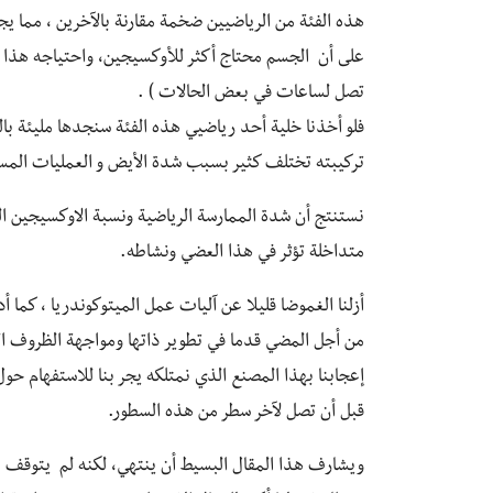
هذه الفئة من الرياضيين ضخمة مقارنة بالآخرين ، مما ي
على أن الجسم محتاج أكثر للأوكسيجين، واحتياجه هذا راج
تصل لساعات في بعض الحالات ) .
فلو أخذنا خلية أحد رياضيي هذه الفئة سنجدها مليئة بال
تركيبته تختلف كثير بسبب شدة الأيض و العمليات المست
نستنتج أن شدة الممارسة الرياضية ونسبة الاوكسيجين ال
متداخلة تؤثر في هذا العضي ونشاطه.
أزلنا الغموضا قليلا عن آليات عمل الميتوكوندريا ، كما أ
من أجل المضي قدما في تطوير ذاتها ومواجهة الظروف ال
إعجابنا بهذا المصنع الذي نمتلكه يجر بنا للاستفهام ح
قبل أن تصل لآخر سطر من هذه السطور.
ويشارف هذا المقال البسيط أن ينتهي، لكنه لم يتوقف بع