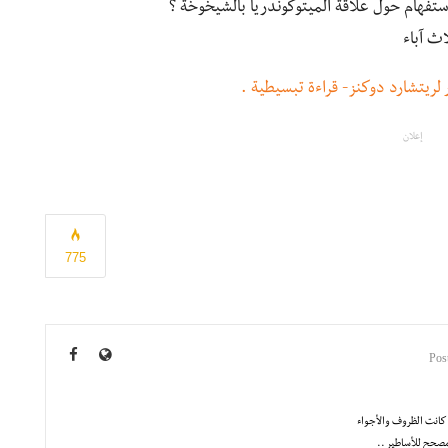
ستفهام حول علاقة الميتوكوندريا بالشيخوخة ؟
اث آباء
لريتشارد دوكنز- قراءة تبسيطية .
إعلان
775
 كانت الظروف والأجواء
مصحح للأساطير ..