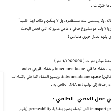
اته، ولا يستغنى عنه مستفادوه، بل لا يمكنهم ذلك، لهذا فلنبدأ
ندريا ؟ ولما هو مشروع طاقي ؟ ماهي مميزاته التي تجعل البحث
ي يقوم بعمل حيوي متناسق )
ترات ( 1/1000000 متر )
وعرضه بين 0.5 إلى 1 ميكروميتر ، بنيته مزدوجة التركيب ، غشاء داخلي inner membrane و غشاء خارجي outer
membrane يفصلهما حيز أو مساحة بيغشائية (بين الغشائين) intermembrane space، ويتميز الغشاء الداخلي بانثناءات
ي عمل العضي الطاقي :
الغشاء الخارجي يضم العديد من بروتينات النقل transport proteins التي تجعله يتميز بنفاذية permeability (يقوم