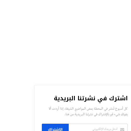
اشترك في نشرتنا البريدية
كل أسبوع تُنشر في المحطة بعض المواضيع الشيقة، إذا أردت ألا
يفوتك شيء قم بالإشتراك في نشرتنا البريدية من هنا.
الاشتراك