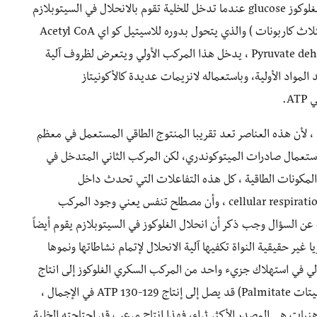
فوسفات ، فآلية هذا الإنتاج جد مهمة، حيث أن جزيئة الغلوكوز glucose عندما تدخل للخلية تقوم بالانحلال في السيتوبلازم
Cytoplasm إلى جزيئتي بيروفات Pyruvate ( مركب بثلاث كاربونات ) والذي يتحول بدوره للاسيتيل كو اي Acetyl CoA
بفضل تدخل أنزيم بيروفات ديزيدروجيناز Pyruvate dehydrogenase ، يدخل هذا المركب الأولي ويتعرض لظروف آلية
المواد الأولية، وباستعماله لانزيمات عديدة كالأكونيتاز
ا ، لأن هذه العناصر تعد تقريبا المنتوج الطاقي المستعمل في معظم
استعمال صادرات الميتوكوندري، لكن المركب الثاني المتدخل في
 المكونات الطاقية ، كل هذه التفاعلات التي تحدث داخل
الميتوكوندري ( دورة كريبس ) تسمى بالتنفس الخلوي cellular respiration ، وأن مصطلح تنفس يعني وجود المركب
ن السؤال وجب ذكر أن انحلال الغلوكوز في السيتوبلازم يقوم أيضاً
ئتين طاقيتين فقط أي 2ATP”، فالبكتيريا غير حقيقية النواة تكفيها آلية الانحلال لإتمام نشاطاتها ونموها
مالي في استهلاك جزيء واحد من المركب السكري الغلوكوز إلى انتاج
يصل إلى 38 ATP كما أن حمضا ذهنيا واحدا (مثل البالميتات Palmitate) قد يصل إلى إنتاج 129-130 ATP في الإجمال ،
هنيات هي المصدر الأكثر ثراء، فهذا إنتاج مرعب قد احتاجته الخلية