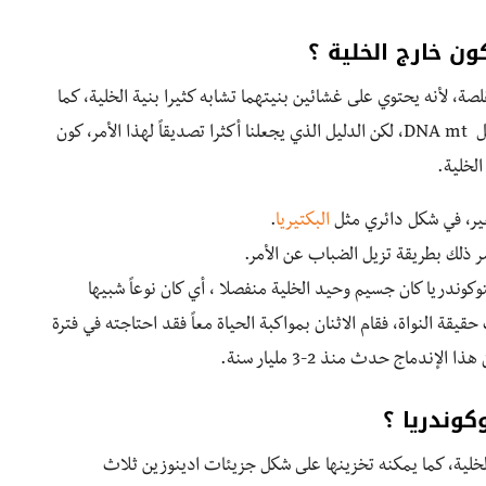
ن خارج الخلية ؟
صة، لأنه يحتوي على غشائين بنيتهما تشابه كثيرا بنية الخلية، كما
أن الميتوكوندريا قادر على أن ينمو و يكبر، وينقسم بفضل DNA mt، لكن الدليل الذي يجعلنا أكثرا تصديقاً لهذا الأمر، كون
البكتيريا
.
 ذلك بطريقة تزيل الضباب عن الأمر.
وكوندريا كان جسيم وحيد الخلية منفصلا ، أي كان نوعاً شبيها
يقة النواة، فقام الاثنان بمواكبة الحياة معاً فقد احتاجته في فترة
دماج حدث منذ 2-3 مليار سنة.
كوندريا ؟
الخلية، كما يمكنه تخزينها على شكل جزيئات ادينوزين ثلاث