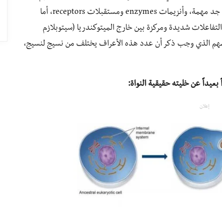
بتسيير المواد الحيوية التي تخرج وتدخل للميتوكوندريا) جد مهمة، وأنزيمات enzymes ومستقبلات receptors، أما
التفاعلات شديدة ومركزة بين خارج الميتوكندريا (سيتوبلازم
المهم الذي وجب ذكر أن عدد هذه الأعراف يختلف من نسيج لنسيج،
إعلان