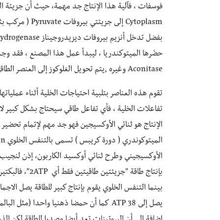
حضَرها الميتوكندريا ، ليبدأ عمل هذا المصنع ، فقد وجد 
Aconitase وغيره ,يتم تحويل الغلوكوز إلى العنصر الطاقي ATP.
تقوم هذه العناصر بتلبية احتياجات الخلية أثناء عملياته
تفاعلات الخلية ، فأي تفاعل طاقي سيحتاج بشكل كبير ل
الإنتاج هو ثنائي الأوكسيجين فهو جد مهم لإتمام تحضير
الأوكسيجيني وطرح ثنائي أوكسيد الكاربون، إذن لنجيب ع
بإنتاج طاقة ”جزي
بينما التنفس الخلوي يقوم بإنتاج كبير للطاقة يصل الاج
إضافة إلى أن البروتينات تعد أيضا مصدرا للطاقة لكن الذ