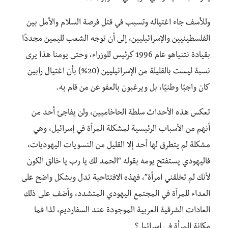
وللأسف جاء اغتياله وتسبب في قتل فرصة السلام والأمل بين
الفلسطينيين والإسرائيليين، إلى أن توجه الشعب لليمين مجددًا
بقيادة نتنياهو عام 1996 كرئيس للوزراء، وحتى يومنا هذا يرى
نسبة ليست بالقليلة من الإسرائيليين (20%) بأن اغتيال رابين
كان واجبًا وطنيًا، بل ويرغبون بالعفو عن من قام به.
تعكس هذه الأحداث سلطة الحاخاميين، ولن يفاجئ أحد من
أنهم من الأسباب الرئيسية لمشكلة المرأة في إسرائيل، وهي
مشكلة لم يتطرق لها أحد إلا القليل من النسويات اليهوديات،
فاليهودي يستفتح يومه بقوله “الحمد لك يا رب يا خالق الكون
لأنك لم تخلقني امرأة”، فهذه الافتتاحية تدل وبشكل واضح على
العداء للمرأة في المجتمع اليهودي المتشدد، وأضف على ذلك
العادات الشرقية العربية الموجودة عند السفارديم، لذا فما
مكانة المرأة في إسرائيل؟