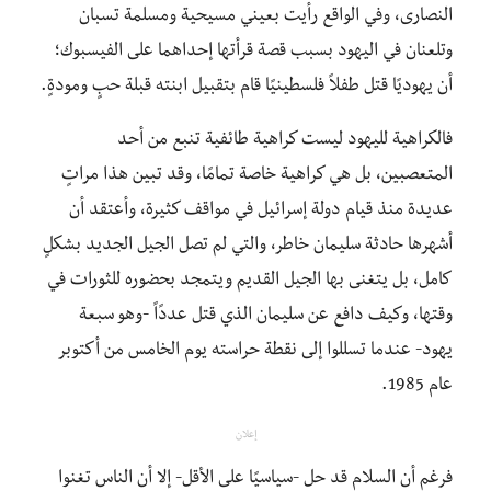
النصارى، وفي الواقع رأيت بعيني مسيحية ومسلمة تسبان
وتلعنان في اليهود بسبب قصة قرأتها إحداهما على الفيسبوك؛
أن يهوديًا قتل طفلاً فلسطينيًا قام بتقبيل ابنته قبلة حبٍ ومودةٍ.
فالكراهية لليهود ليست كراهية طائفية تنبع من أحد
المتعصبين، بل هي كراهية خاصة تمامًا، وقد تبين هذا مراتٍ
عديدة منذ قيام دولة إسرائيل في مواقف كثيرة، وأعتقد أن
أشهرها حادثة سليمان خاطر، والتي لم تصل الجيل الجديد بشكلٍ
كامل، بل يتغنى بها الجيل القديم ويتمجد بحضوره للثورات في
وقتها، وكيف دافع عن سليمان الذي قتل عددًاً -وهو سبعة
يهود- عندما تسللوا إلى نقطة حراسته يوم الخامس من أكتوبر
عام 1985.
إعلان
فرغم أن السلام قد حل -سياسيًا على الأقل- إلا أن الناس تغنوا