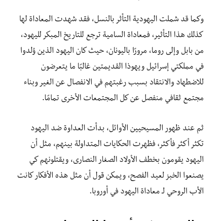
وكما قد شملت اليهودية التأثر بالنسل، فقد شهدت المعاداة لها
كذلك هذا التأثير، فمعاداة السامية ترجع للتاريخ المبكر لليهود،
من بابل وإلى روما، مرورًا باليونان، حيث كان اليهود الذين وُلدوا
في مملكتي إسرائيل ويهوذا القديمتين غالبًا ما يتعرضون
للاضطهاد والانتقاد بسبب رغبتهم في الانفصال عن الغير وبناء
مجتمع ثقافي منفصل عن كل المجتمعات الأخرى تمامًا.
ثم عند ظهور المسيحيين الأوائل، بدأت العداوة ضد اليهود
تكثر أكثر فأكثر، فظهرت الحكايات المتداولة بينهم، مثل أن
اليهود يقومون بخطف الأولاد الصغار النصارى، ويقتلونهم كي
يصنعوا الخبز لعيد الفصح، ويمكن قول أن مثل هذه الأفكار كانت
الأب الروحي لـ معاداة اليهود في أوروبا.