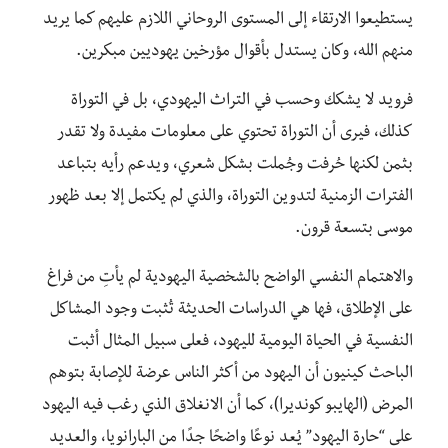
يستطيعوا الارتقاء إلى المستوى الروحاني اللازم عليهم كما يريد
منهم الله، وكان يستدل بأقوال مؤرخين يهوديين مبكرين.
فرويد لا يشكك وحسب في التراث اليهودي، بل في التوراة
كذلك، فيرى أن التوراة تحتوي على معلومات مفيدة ولا تقدر
بثمن لكنها حُرفت وجُملت بشكل شعري، ويدعم رأيه بتباعد
الفترات الزمنية لتدوين التوراة، والذي لم يكتمل إلا بعد ظهور
موسى بتسعة قرون.
والاهتمام النفسي الواضح بالشخصية اليهودية لم يأتِ من فراغ
على الإطلاق، فها هي الدراسات الحديثة تُثبت وجود المشاكل
النفسية في الحياة اليومية لليهود، فعلى سبيل المثال أثبت
الباحث كينيون أن اليهود من أكثر الناس عرضة للإصابة بتوهم
المرض (الهايبو كونديرا)، كما أن الانغلاق الذي رغب فيه اليهود
على “حارة اليهود” يُعد نوعًا واضحًا جدًا من البارانويا، والعديد