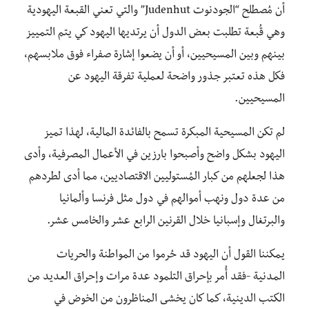
أن مُصطلح “الجودنوت Judenhut” والتي تعني القبعة اليهودية
وهي قُبعة تطلبت بعض الدول أن يرتديها اليهود كي يتم التمييز
بينهم وبين المسيحيين، أو أن يضعوا إشارة صفراء فوق ملابسهم،
فكل هذه تعتبر جذور واضحة لعملية تفرقة اليهود عن
المسيحيين.
لم تكن المسيحية المبكرة تسمح بالفائدة المالية، لهذا تميز
اليهود بشكل واضح وأصبحوا بارزين في الأعمال المصرفية، وأدى
هذا لجعلهم من كبار المُستوليين الاقتصاديين، مما أدى لطردهم
من عدة دول ونهب أموالهم في دول مثل فرنسا وألمانيا
والبرتغال وإسبانيا خلال القرنين الرابع عشر والخامس عشر.
يمكننا القول أن اليهود قد حُرموا من المواطنة والحريات
المدنية -فقد أُمر بإحراق التلمود عدة مرات وإحراق العديد من
الكتب الدينية، كما كان يخشى المناظرون من الخوض في