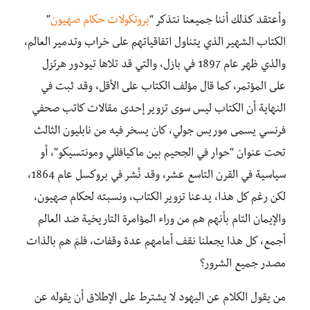
وأعتقد كذلك أننا جميعنا نتذكر “
بروتكولات حكام صهيون
”
الكتاب الشهير الذي يتناول اتفاقياتهم على خراب وتدمير العالم،
والذي ظهر عام 1897 في بازل، والتي قد تلاها تيودور هرتزل
على المؤتمر، كما قال مؤلف الكتاب على الأقل، وقد ثبت في
النهاية أن الكتاب ليس سوى تزوير إحدى مقالات كاتب صحفي
فرنسي يسمى موريس جولي، كان يسخر فيه من نابليون الثالث
تحت عنوان “حوار في الجحيم بين ماكيافللي ومونتسيكو”، أو
سياسية في القرن التاسع عشر، وقد نُشر في بروكسل عام 1864،
لكن رغم كل هذا، يدعنا تزوير الكتاب، ونسبته لحكام صهيون،
والإيمان التام بأنهم هم من وراء المؤامرة التاريخية ضد العالم
أجمع، كل هذا يجعلنا نقف أمامهم عدة وقفات، فلمَ هم بالذات
مصدر جميع الشرور؟
من يقول الكلام عن اليهود لا يشترط على الإطلاق أن يقوله عن