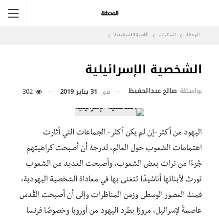
المحطة
انسانيات
القضية الفلسطينية
الشخصية الإسرائيلية
بواسطة
صالح عبدالحفيظ
في
31 يناير 2019
302
اليهود من أكثر -إن لم يكن أكثر- الجماعات التي أثارت
اهتمامات الشعوب حول العالم، لدرجة أن أصبحت كراهيتهم
جُزءًا من تراث بعض الشعوب، وأصبحت العديد من الشعوب
تورث لأبنائها أناشيدًا تتغنى بها في معاداة الشخصية اليهودية،
فمنذ العصور الوسطى وزمن المناظرات وإلى أن أصبحت القُدس
عاصمةً لإسرائيل، مرورًا بطرد اليهود من أوروبا وخصوصًا فرنسا