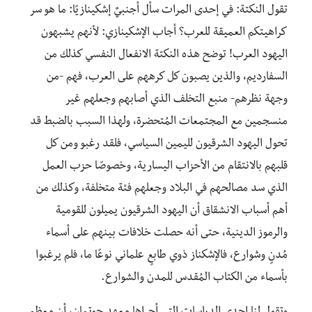
تقول النكتة: في إحدى المرات سأل أجنبيٌ إشكينازيًا: ما هو سر
كراهيتكم العميقة للعرب؟ أجاب الإشكينازي: لأنهم يشبهون
اليهود العرب! توضح هذه النكتة الانفعال النفسي كذلك من
السفارديم، والذين يصبون كل كرههم على العرب، فهم -من
وجهة نظرهم- منبع التخلف الذي أصابهم وجعلهم غير
منسجمين مع المجتمعات المُتحضرة، ولهذا السبب بالضبط قد
تحول اليهود الشرقيون لليمين السياسي، فلقد رغبو ومن كل
قلبهم بالانتقام من الأحزاب اليسارية، وخصوصًا حزب العمل
الذي سد مصالحهم في البلاد وجعلهم فئة متخلفة، وكذلك من
أهم أسباب الانشقاق أن اليهود الشرقيون يميلون للقومية
والرموز الدينية، حتى أنه حصلت خلافات بينهم على أسماء
مُدنٍ وشوارع، فالإشكناز ذوي طابعٍ علماني نوعًا ما، فلم يرغبوا
بأسماء من الكتاب المُقدس للمدن والشوارع.