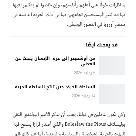
مناظرات خوفًا على أهلهم وأنفسهم، وإن خاضوا لم يتكلموا فيها
بما قد يُثير المسيحيين تجاههم- بما في ذلك الحرية الدينية في
معظم أوروبا في العصور الوسطى.
قد يعجبك أيضًا
من أوشفيتز إلى غزة: الإنسان يبحث عن
المعنى
6 يوليو 2026
السلطة الحرة: حين تنتج السلطة الحرية
14 يونيو 2026
وكي نكون عادلين في قولنا، يجب أن نذكر الأمير البولندي التقي
بوليسلاف Bolesław the Pious والذي أصدر قرارًا يسمح فيه
لليهود بالحرية الشخصية والسياسية والدينية، أما غير ذلك فلم