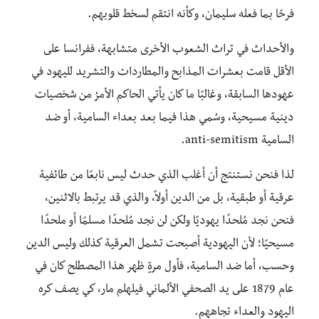
فرحًا بما فعله سليمان، وكأنه انتقم لسخط قلوبهم.
والأحداث في تراث الشعوب الأخرى متشابهة، ففرانسا على
الأقل قامت بعشرات المذابح والمطاردات والتشريد لليهود في
عهودها السابقة، وغالبًا ما كان يأتي الحاكم الأمرُ من شخصيات
دينية مسيحية، وسُمي هذا فيما بعد بعداء السامية، أو ضد
السامية anti-semitism.
لذا فنحن نستنتج أن أغلب الذي حدث ليس نابعًا من طائفية
عرقية أو طبقية، بل من الدين أولاً، والذي قد يرتبط بالاثنين،
فنحن نجد مُلحدًا يهوديًا ولكن لن نجد مُلحدًا مسلمًا أو ملحدًا
مسيحيًا؛ لأن اليهودية أصبحت تشمل العرقية كذلك وليس الدين
وحسب، أما ضد السامية، فأول مرةٍ ظهر هذا المصطلح كان في
عام 1879 على يد الصحفي الألماني فيلهلم مار، كي يصف كره
اليهود والعداء تجاههم.