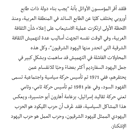
فلقد أقر المؤسسون الأوائل بأنهُ “يجب بناء دولة ذات طابع
أوروبي يختلف كليًا عن الطابع السائد في المنطقة العربية، ومنذ
اللحظة الأولى ارتكزت عملية الاستيعاب على إعلاء شأن الثقافة
الغربية، وفي الوقت نفسه اتجهت أساليب عدة لتهميش الثقافة
الشرقية التي انحدر منها اليهود الشرقيون”، وكل هذه
المحاولات الفاشلة في التهميش قد ساهمت وبشكلٍ كبير في
جعل اليهود السفارديم أكثر بغضاءً وحبًا للانقسام عمن
يحتقرهم، ففي 1971 تم تأسيس حركة سياسية واجتماعية تسمى
الفهود السود، وفي عام 1981 تم تأسيس حركة تامي، وتامي
تعني حركة تقاليد إسرائيل، بزعامة أهارون أبو حتسيرة، ويعكس
هذا المشاكل السياسية، فقد عُرف أن حزب الليكود هو الحزب
اليهودي الممثل لليهود الشرقيون، وحزب العمل هو حزب اليهود
الإشكناز.