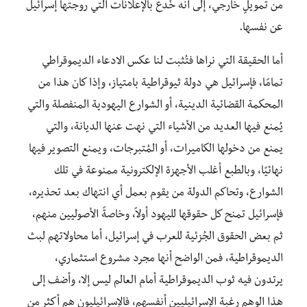
من تمويلٍ خارجي، إلى أنه خُدع بالإعلانات التي روجتها إسرائيل
عن نفسها.
أما الحقيقة التي نراها فتُثبت لنا عكس الادعاء الديموقراطي
تمامًا، فإسرائيل هي دولة ثيوقراطية بامتياز، وإذا كان هذا من
المحكمة القضائية الدينية، أو الشوارع اليهودية المنفصلة والتي
يُمنع فيها العديد من الأشياء التي نهت عنها الديانة، والتي
يمنع من دخولها الكاميرات، أو المُتبرجات، ويمنع التصوير فيها
نهائيًا، وبالطبع أغلب الأجهزة الإلكترونية ممنوعة في تلك
الشوارع، وتحاكم الدولة من يقوم بعمل أي انتهاك بعد تحذيره،
فإسرائيل تمنح كل حقوقها لليهود أولاً، وخاصةً الأصوليين منهم،
ثم بعض الحقوق الجُزئية للعرب في إسرائيل، أما محاولاتهم لبث
الديموقراطية، فمن الواضح أنها مجرد مشروع استثماري،
يرتدون فيه ثوب الديموقراطية أمام العالم ليس إلا، وأضف إلى
هذا الوهم رغبة الإسرائيليين أنفسهم، فالإسرائيليون هم أكثر من