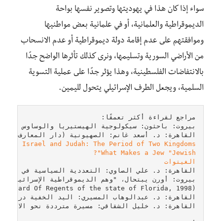
سواء إذا كان هذا في يهوديتها وتصوير نفسها بواحة
الديموقراطية والعلمانية، أو في علمانية بعض مواطنيها
وموافقتهم على عدم إقامة دولة ديموقراطية أو عدم الانسحاب
من الأراضي السورية وتسليمها، ونرى كذلك تأثرها الواضح جدًا
بالانتفاضات الفلسطينية، وهذا يؤثر جدًا على عملية التسوية
السلمية، ويجعل الطرف الإسرائيلي يتحول لليمين.
القاهرة: د. أسعد غانم: الصهيونية (دار المعارف ط1 س2000).

rael: Israel and Judah: The Period of Two Kingdoms

What Makes a Jew "Jewish"?

الغيتوات