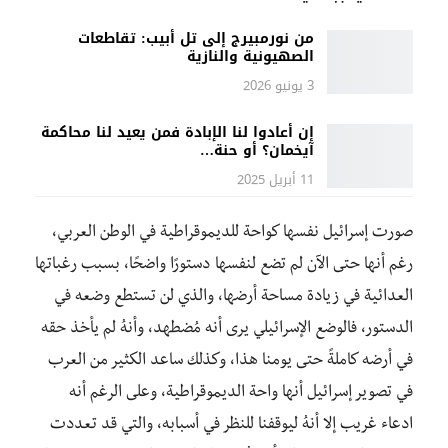
من نورمبيرج إلى تل أبيب: تقاطعات
الصهيونية والنازية
3 يونيو 2026
إن أعادوا لنا الإبادة فمن يعيد لنا محاكمة
آيخمان؟ أو حنة…
11 أبريل 2025
صورت إسرائيل نفسها كواحة للديموقراطية في الوطن العربي،
رغم أنها حتى الآن لم تضع لنفسها دستورًا واضحًا، بسبب رغباتها
العدائية في زيادة مساحة أرضها، والذي لن تستطع وضعه في
الدستور، فالوضع الإسرائيلي يرى أنه مُضطهد، وأنهُ لم يأخذ حقه
في أرضه كاملةً حتى يومنا هذا، وكذلك ساعد الكثير من العرب
في تصوير إسرائيل أنها واحة الديموقراطية، وعلى الرغم أنه
ادعاء غريب إلا أنهُ ليوقفنا للنظر في أسبابه، والتي قد تعددت