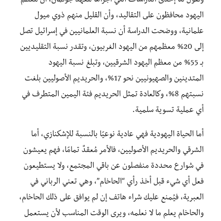
وتقول لنا إحدى الدراسات التي أجراها معهد جوتمان، أن معظم
اليهود محافظون على التقاليد، وأن القليل منهم ذوي ميول
علمانية، ووضحت الدراسة أن نسبة العلمانيين في إسرائيل تصل
إلى 20% معظمهم من اليهود الغربيون، وتقدر نسبة التقليديين
بـ 55% من معظم اليهود الشرقيين، وتبلغ نسبة اليهود
المتدينين والصهيونيين نحو 17%، والحريديم الأصوليين بلغت
نسبتهم 8%، وكالعادة تمثل الحريديم فئة اليمين المتطرف في
أي عملية تسوية سلمية.
أما الحياة اليهودية فهي عادية نوعيًا بالنسبة للإشكنازي، أما
الشرقي والحريديم الأصوليين، فالأمر مُعقدٌ تمامًا، فهم يعيشون
في شوارع محددة منفصلون عن باقي المجتمع، ولا يستطيعون
فعل أي شيء قبل أخذ رأي “الحاخام”، وهي تعني الرباني في
العبرية، فيُمنع عليك شراء هاتف إن لم يوافق على ذلك الحاخام،
والحاخام يعلم ما لا نعلمه، ويرى الوقت المناسب لأن يستعمل