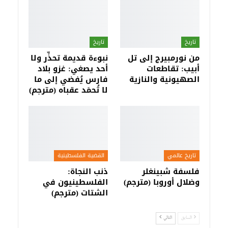
تاريخ
تاريخ
من نورمبيرج إلى تل
نبوءة قديمة تحذِّر ولا
أبيب: تقاطعات
أحد يصغي: غزو بلاد
الصهيونية والنازية
فارس يُفضي إلى ما
لا تُحمَد عقباه (مترجم)
تاريخ عالمي
القضية الفلسطينية
فلسفة شبينغلر
ذنب النجاة:
وضلال أوروبا (مترجم)
الفلسطينيون في
الشتات (مترجم)
السابق
التالي