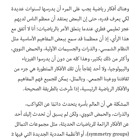
وهناك أفكار رياضية يجب على المرء أن يدرسها لسنوات عديدة
لكي يعرف قدره، حتى إن البعض يعتقد أن معظم الناس لديهم
عجز تعليمي فطري عندما يتعلق الأمر بالرياضيات؛ أنا لا أتفق مع
هذا الرأي، إذ أن معظمنا قد سمع ببعض المفاهيم الأساسية مثل
النظام الشمسي، والذرات والجسيمات الأولية، والحمض النووي،
وأكثر من ذلك بكثير، وهذا كله من دون أن يدرسوا الفيزياء
والبيولوجيا، ولا أحد يُفاجأ بأن تلك الأفكار المتطورة هي جزء من
ثقافتنا ووعينا الجمعي. وبالمثل، يمكن للجميع فهم المفاهيم
والأفكار الرياضية الرئيسية، إذا شُرِحَت بالطريقة الصحيحة.
المشكلة هي أن العالم بأسره يتحدث دائمًا عن الكواكب،
والذرات، والحمض النووي، ولكن لم يسبق أن تحدث إليك أحد
عن الأفكار الرائعة للرياضيات الحديثة، مثل مجموعات التماثل
(symmetry groups)، أو الأنظمة العددية الجديدة التي فيها 2