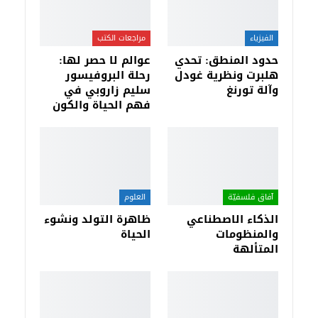
الفيزياء
مراجعات الكتب
حدود المنطق: تحدي
عوالم لا حصر لها:
هلبرت ونظرية غودل
رحلة البروفيسور
وآلة تورنغ
سليم زاروبي في
فهم الحياة والكون
آفاق فلسفيّة‎
العلوم
الذكاء الاصطناعي
ظاهرة التولد ونشوء
والمنظومات
الحياة
المتألهة