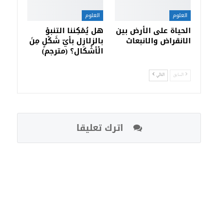
العلوم
العلوم
الحياة على الأرض بين
هل يُمْكِننا التنبؤ
الانقراض والانبعاث
بالزلازل بأيّ شَكْلٍ مِنَ
الْأشْكَال؟ (مترجم)
السابق
التالي
اترك تعليقا