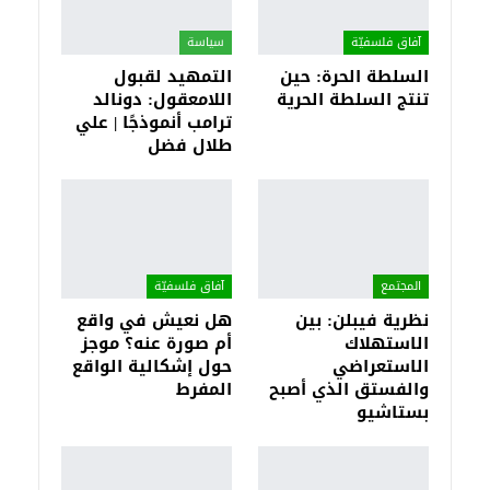
آفاق فلسفيّة‎
سياسة
السلطة الحرة: حين
التمهيد لقبول
تنتج السلطة الحرية
اللامعقول: دونالد
ترامب أنموذجًا | علي
طلال فضل
المجتمع
آفاق فلسفيّة‎
نظرية فيبلن: بين
هل نعيش في واقع
الاستهلاك
أم صورة عنه؟ موجز
الاستعراضي
حول إشكالية الواقع
والفستق الذي أصبح
المفرط
بستاشيو