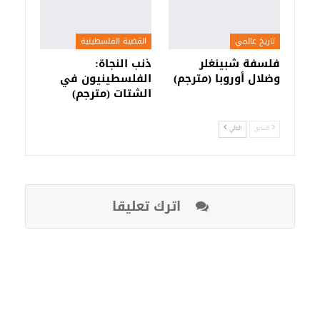
تاريخ عالمي
القضية الفلسطينية
فلسفة شبينغلر
ذنب النجاة:
وضلال أوروبا (مترجم)
الفلسطينيون في
الشتات (مترجم)
السابق
التالي
اترك تعليقا