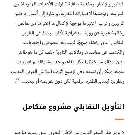
التنظير والإنجاز، ومقدمة ضافية تناولت الأهداف المتوخاة من
الدراسة، وتوضيحًا لاختياراته النظرية، وإشارة إلى أعمال باحثين
غربيين وعرب، اعتبرها موجهة لإكمال ما اعتراها من نقائص،
وخاتمة عبارة عن رؤية استشرافية لآفاق البحث في التأويل
التقابلي الذي ارتضاه منهجًا لمساءلة النصوص والخطابات،
والكشف عن مقاصدها ودلالاتها الثاوية خلف كل ما هو ظاهر
وبيّن، وذلك من خلال ابتكار مفاهيم جديدة، وتقديم تصورات
بديلة، يمكن أن تسعف في توسيع الإرث البلاغي العربي القديم،
(2)
وتطويره ليساير الطفرة الرقمية لكن دون تقويضه أو تبخيسه
.
التأويل التقابلي مشروع متكامل
لا يزيغ هذا السِّفر الثمين عن الإطار النظري الذي رسمه صاحبه