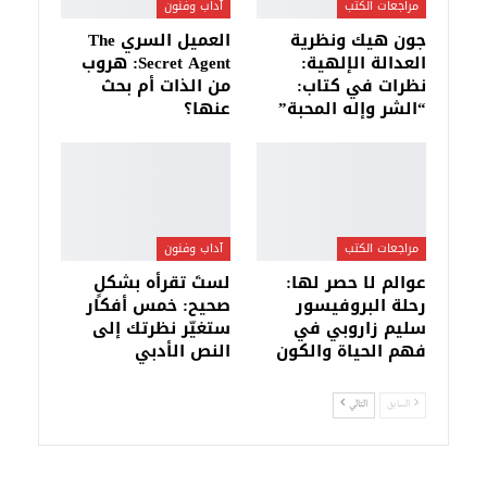
مراجعات الكتب
آداب وفنون
جون هيك ونظرية
العميل السري The
العدالة الإلهية:
Secret Agent: هروب
نظرات في كتاب:
من الذات أم بحث
“الشر وإله المحبة”
عنها؟
مراجعات الكتب
آداب وفنون
عوالم لا حصر لها:
لستَ تقرأه بشكلٍ
رحلة البروفيسور
صحيح: خمس أفكار
سليم زاروبي في
ستغيّر نظرتك إلى
فهم الحياة والكون
النص الأدبي
السابق
التالي