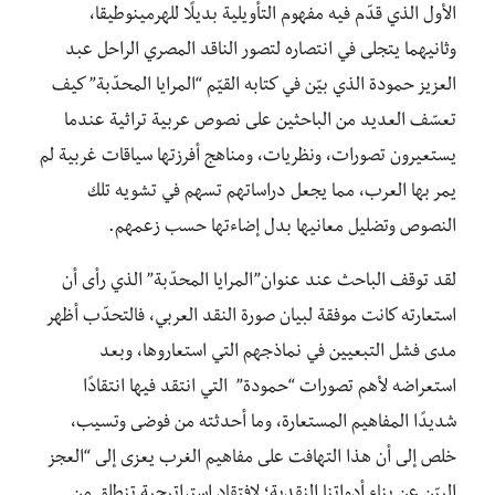
الأول الذي قدّم فيه مفهوم التأويلية بديلًا للهرمينوطيقا،
وثانيهما يتجلى في انتصاره لتصور الناقد المصري الراحل عبد
العزيز حمودة الذي بيّن في كتابه القيّم “المرايا المحدّبة” كيف
تعسّف العديد من الباحثين على نصوص عربية تراثية عندما
يستعيرون تصورات، ونظريات، ومناهج أفرزتها سياقات غربية لم
يمر بها العرب، مما يجعل دراساتهم تسهم في تشويه تلك
النصوص وتضليل معانيها بدل إضاءتها حسب زعمهم.
لقد توقف الباحث عند عنوان”المرايا المحدّبة” الذي رأى أن
استعارته كانت موفقة لبيان صورة النقد العربي، فالتحدّب أظهر
مدى فشل التبعيين في نماذجهم التي استعاروها، وبعد
استعراضه لأهم تصورات “حمودة” التي انتقد فيها انتقادًا
شديدًا المفاهيم المستعارة، وما أحدثته من فوضى وتسيب،
خلص إلى أن هذا التهافت على مفاهيم الغرب يعزى إلى “العجز
البيّن عن بناء أدواتنا النقدية؛ لافتقاد استراتيجية تنطلق من