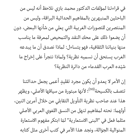
في قراءتنا لمؤلفات الدكتور محمد بازي نلاحظ أنه ليس من
الباحثين المنبهرين بالمفاهيم الحداثية البراقة، وليس من
المنتصرين للتصورات الغربية التي يعلي من شأنها البعض، دون
أن يضعوا ذلك على محك النقد والتمحيص لمعرفة ما يناسب
منها بنياتنا الثقافية، فهو يتساءل: لماذا نصدق أن ما يبدعه
الغرب يستحق أن نسميه نظرية؟ ولماذا نتجرأ على إخراج ما
شيّده العرب القدماء من دائرة النظرية؟
إن الأمر لا يعدو أن يكون مجرد تقليدٍ أعمى يجعل حداثتنا
(10)
تتصف بالكسيحة
؛ لأنها مبتورة من سياقها الأصلي، ويظهر
هذا عند صاحب نظرية التأويل التقابلي من خلال أمرين اثنين،
أولهما: نحته لمفاهيم تنهل من النسق اللغوي العربي الأصلي
مثلما فعل في “البنى الاستعارية” لمّا ابتكر مفهوم الاستعارة
المنوالية الجوّالة، ونجد هذا الأمر في كتب أخرى مثل كتابه