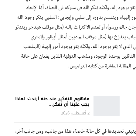
 بوجود إله، ولكنّه يُنكر الله في سلوكه في الحياة، أمّا الإلحاد
أمور إلهية، وينقسم بدوره إلى سلبي وإيجابي: السلبي ينكر وجود الله
 (جان جاك روسو)، أو لعدم الاكتراث بالله (مثل موقف هيدجر وبندتو
سباب يتذرّع بها (مثل موقف الماديين أمثال أبيقور ولامتري
ذي لا يُقرّ بوجود الله، ولكنّه يُقرّ بوجود أمور إلهية (المذهب
ائلين بوحدة الوجود، ومذهب المُؤلهة اللذين يقعان على حافة
مفهوم التفكير عند حنة أرندت: لماذا
يجب علينا أن نُفكر…
2 أغسطس 2026
خية ينبغي تحديدها في كلّ حالة خاصة، هذا من جانب، ومن جانب آخر،