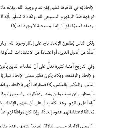
الإلحاديّة في ظاهرها تعليم يُقرّ عدم وجود الله. وثمّة م
مُوجّهة ضدّ المفهوم المسيحي لله، وتكاد لا تتعلّق بأيّة آ
بوصفه تعليمًا يُقرّ أنّ إله المسيحية لا وجود له.(6)
ولكن الناس يُطلقون الإلحاد تارة على إنكار وجود الله، وتار
أصلًا من أصول الدين، أو اعتقادًا من الاعتقادات المألوفة، أو 
وفي التاريخ أمثلة كثيرة تدلُّ على أنّ العلماء، الذين يأتو
والإلحاد والزندقة، ويكاد يكون تطوّر معنى الإلحاد مُوازيً
الناس، والعكس بالعكس.(8) فسقراط اتّ
وأرسطو، وابن سينا، وابن رشد، وديكارت، واسبينوزا، وكا
آراء أهل زمانهم. وهذا كلُّه يدلّ على أنّ مفهوم الإلحا
مُخالفًا لاعتقاداتهم عدّوه إلحادًا، وإذا كان مُوافقًا لهم عدُّوه
إنّ معنى الإلحاد حسب الدلالة الغربية يتضمّن عدة مقاصد، 