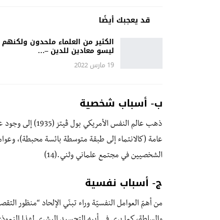
قد يعجبك أيضًا
الكثير من العلماء ملحدون ولكنهم
ليسو معادين للدين –…
19 مارس 2022
ب- أسباب شخصية
ذهب عالم النفس الأ
عامة (كالانتماء إلى طبقة متوسطة بائسة محبطة)، وعوام
الشخصيين في مجتمع علماني وثني.(14)
ج- أسباب نفسية
من أهمّ العوامل النفسيّة وراء تبنّي الإلحاد “منظور التقصير
والسلطة، كما يرى في أبيه التجسيد البشري لهذا النموذج. 