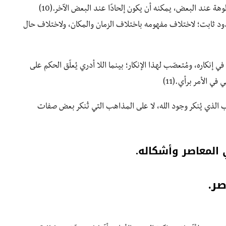
فإنّ اللفظ لا يحمل دلالة نظريّة مُحدّدة؛ فما هو تأكيد للألوهة عند البعض، يمكنه أن يكون إلحادًا عند البعض الآخر.(10)
محدود ثابت؛ لاختلاف مفهومه باختلاف الزمان والمكان، ولاختلاف حال
 في إنكاره، ومُتعصّب لهذا الإنكار؛ بينما اللا أدري يُعلّق الحكم على
ي الأمر برأي.(11)
 الذي يُنكر وجود الله، لا على المذاهب التي تُنكر بعض صفات
ي المعاصر وأشكاله.
صر.