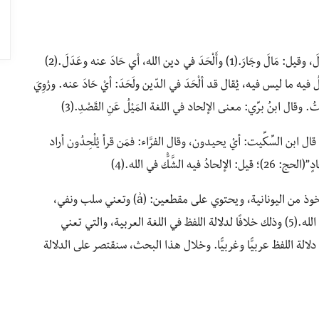
الإلحاد في اللغة العربيّة من الفعل لَحَدَ. وَأَلْحَدَ: مَالَ وعَدَلَ، وقيل: مَالَ وجَارَ.(1) وأَلْحَدَ في دين الله، أي حَادَ عنه وعَدَلَ.(2)
 فيه ما ليس فيه، يُقال قد ألْحَدَ في الدّين ولَحَدَ: أيْ حَادَ عنه. ورُوِيَ
ُ. وقال ابنُ برِّي: معنى الإلحاد في اللغة المَيْلُ عَنِ القَصْدِ.(3)
قوله تعالى: “لِسَانُ الَّذي يُلْحِدُون إليه”(النحل: 103)، قال ابن السِّكِّيت: أيْ يحيدون، وقال الفرَّاء: فمَن قرأ يُلْحِدُون أراد
شَّكُّ في الله.(4)
والإلحاد في اللغات الأجنبية Athéisime Atheism، مأخوذ من اليونانية، ويحتوي على مقطعين: (ẚ) وتعني سلب ونفي،
و(oÇέθ) وتعني إله. ومن هنا، كان معناه الاشتقاقي: نفي الله.(5) وذلك خلافًا لدلالة اللفظ في اللغة العربية، والتي تعني
لة اللفظ عربيًّا وغربيًّا. وخلال هذا البحث، سنقتصر على الدلالة