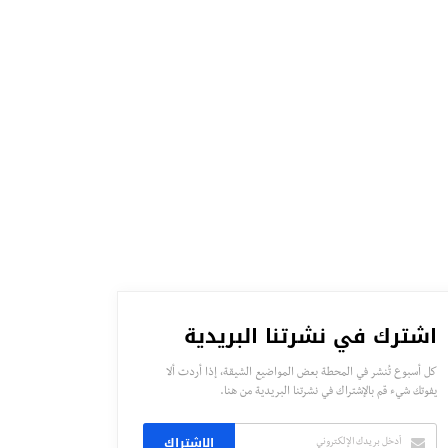
اشترك في نشرتنا البريدية
كل أسبوع تُنشر في المحطة بعض المواضيع الشيقة، إذا أردت ألا
يفوتك شيء قم بالإشتراك في نشرتنا البريدية من هنا.
الاشتراك