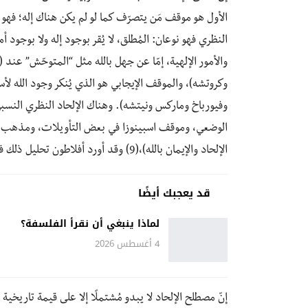
الأول هو موقف مَن يتصرّف كما لو لم يكن هناك إله؛ فهو يُقرّ
النظري فهو نوعان: المُطلق، لا يُقر بوجود إله ولا بوجود 
والأمور الإلهية، إمّا عن جهل بالله مثل “المتوحّش” عند
وكروتشه)، والموقف الإيجابي هو الذي يُنكر وجود الله لأ
وفيورباخ وماركس ونيتشه). وهناك الإلحاد النظري النسبي ال
الوضعي، وموقف اسبينوزا في بعض التأويلات، ومذهب الق
الإلحاد والإيمان بالله)،(9) وقد أورد أفلاطون تحليل ذلك في المقالة العاشرة من كتابه النواميس.
قد يعجبك أيضًا
لماذا ينبغي أن نقرأ الفلسفة؟
4 أغسطس 2026
إنّ مصطلح الإلحاد لا يبدو مُشتملًا إلا على قيمة تاري