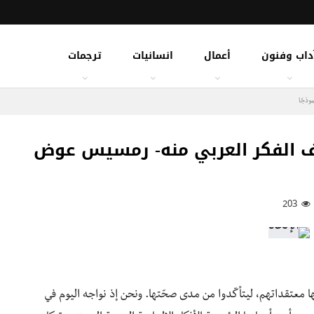
داب وفنون
أعمال
انسانيات
ترجمات
وذجًا
قف الفكر العربي منه- رمسيس عوض
203
ها معتقداتهم، ليتأكّدوا من مدى صحّتها. ونحن إذ نواجه اليوم في