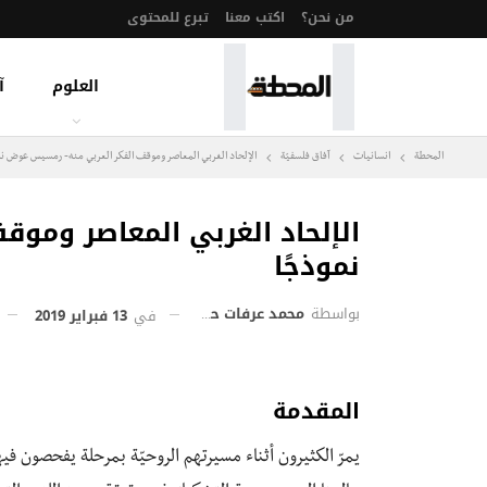
من نحن؟
اكتب معنا
تبرع للمحتوى
العلوم
آ
المحطة
انسانيات
آفاق فلسفيّة‎
الإلحاد الغربي المعاصر وموقف الفكر العربي منه- رمسيس عوض نم
الإلحاد الغربي المعاصر ومو
نموذجًا
بواسطة
محمد عرفات حجازي
في
13 فبراير 2019
المقدمة
يمرّ الكثيرون أثناء مسيرتهم الروحيّة بمرحلة يفحصون في