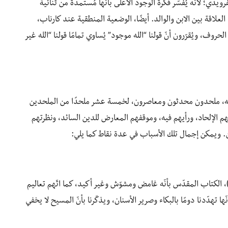
يدي؛ لأنّه يُفسّر فكرة الوجود الأعلى بأنّها مُستمدّة من ثنائية
العلاقة بين الابن والوالد. أيضًا، الوضعية المنطقية عند كارناب،
روف، ويُقرّرون أنّ قولنا “الله موجود” يُساوي تمامًا قولنا “الله غير
به، ملحدون محدثون ومعاصرون، لخمسة عشر ملحدًا من الملحدين
 الإلحاد، ورأيهم فيه، وموقفهم المعارض للدين السائد، ونظرتهم
ن. ويمكن إجمال تلك الأسباب في عدة نقاط كما يلي:
 كتابه (قيم الملحد)، الكتاب المقدّس بأنّه غامض ومشوّش وغير أكيد، كما اتّهم تعاليم
ا تهدّدنا دومًا بالبكاء وصرير الأسنان، ويذكّرنا بأنّ المسيح لا يخفي