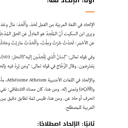
أولًا: الإلحاد لغةً:
ويرى ابن السكيت أنّ المُلْحِدُ هو العادِلُ عن الحقّ المُدْخِلُ
عن الأحْمَرِ: لَحدْتُ جُرْتُ ومِلْتُ، وألْحَدْتُ مارَيْتُ وجادلْت
وفي 
يَعْتَرِضون. وقال الزَّجَّاج في قوله تعالى: “ومَن يُرِدْ فيه بإلحادٍ”(الحج: 26)؛ قيل: الإلحادُ فيه ال
انحرف أو حاد عن. ومن هنا، فليس ثمّة تطابق دقيق بين دلا
الغربية للمصطلح.
ثانيًا: الإلحاد اصطلاحًا: