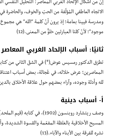
إنّ من أشكال الإلحاد الغربي المعاصر: التحليل النفسي الفرو
الاتجاه العاطفي المُؤلّفة من الحبّ والخوف، والحاضرة في 
ومدرسة فيينا بعامة؛ إذ يرون أنّ كلمة “الله” هي مجموع الح
موجود”؛ لأنّ كلتا العبارتين خلوٌّ من المعنى.(12)
ثانيًا: أسباب الإلحاد الغربي المعاصر
تطرّق الدكتور رمسيس عوض(*) في الشقّ الثاني من كتا
المعاصرين؛ عرض خلاله، في عُجالة، بعض أسباب اعتناقهم
لله وأدلة وجوده، وآراء بعضهم حول علاقة الأخلاق بالدي
أ- أسباب دينية
وصف ريتشارد روبنسون (1902)، في
المسيح الأخلاقية بالغلظة المفعّمة والقسوة الشديدة، وأنّه
نشره للفرقة بين الأبناء والآباء.(13)