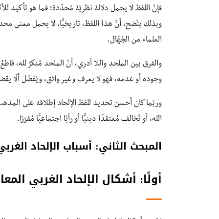
وبذلك يتّضح، أنّ هذا اللفظ، تاريخيًّا، لا يحمل معنى 
العلماء من الجُهّال.
والفرق بين الملحد واللا أدري، أنّ الملحد مُنكرٌ لله، قاطعٌ
وجوده أو عدمه، فهو لا يعرف وغير واثق، ويُفضّل ألّا يقضي ف
وربّما كان أحسن تحديد للفظ الإلحاد إطلاقه على المذهب
الله، أو تُخالف مُعتقدًا دينيًّا أو رأيًا اجتماعيًّا مُقرّرًا.
المبحث الثاني: أسباب الإلحاد الغرب
أولًا: أشكال الإلحاد الغربي المعا