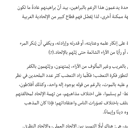
لاحدة يدعمون هذا الزعم بالبراهين، بيد أنّ براهينهم عادةً ما تكون
لهة ممكنة أخرى، لذا يُفضّل فهم قطاع كبير من الإلحادية الغربية
ة على إنكار علمه وعنايته، أو قدرته وإرادته، ويكفي أن يُنكر المرء
رأيًا من الآراء الشائعة حتى يُتّهم بالإلحاد.(7)
ن بالغريب وغير المألوف من الآراء، يُمتهنون، ويُتّهمون بالكفر
ا لتطوّر فكرة التعصّب؛ فكلّما زاد التعصّب كثر عدد الملحدين في نظر
ُهم بالإلحاد، وحُكم عليه بالموت، بالرغم من قوله بوجود إله واحد، وكذلك أفلاطون،
نط- لم يسلموا، على اختلاف مذاهبهم، من تهمة الإلحاد لمخالفتهم
د يختلف باختلاف تصوّرات الناس واعتقاداتهم؛ فإذا كان المذهب
 دينًا وإيمانًا.
هي: هناك أولًا التمييز بين الإلحاد العملي، والإلحاد النظريّ.