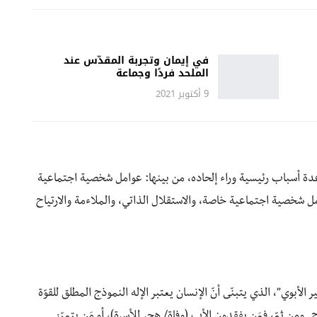
في إيمان وتجربة المقدّس عند
الملحد فردًا وجماعة
9 أكتوبر 2021
مريكي بول ڤيتز (1935) إلى وجود عدة أسباب رئيسية وراء إلحاده، من بينها: عوامل شخصية اجتماعية
ل شخصية اجتماعية خاصة، والاستقلال الذاتي، والملاءمة والارتياح
 الأبوي”، الذي يتبنّى أنّ الإنسان يعتبر الإله النموذج المطلق للقوّة
ومن ثمّ، فمَن يفقدون الأب (وفاة/ هجر للأسرة)، أو مَن يتميّز