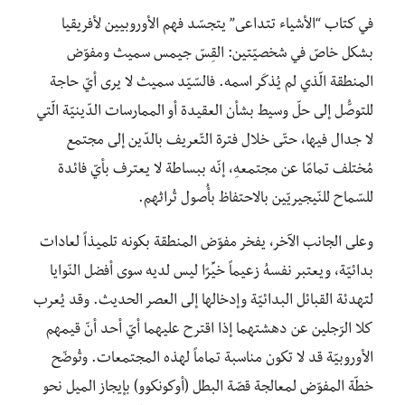
في كتاب “الأشياء تتداعى” يتجسّد فهم الأوروبيين لأفريقيا
بشكل خاصّ في شخصيّتين: القِسّ جيمس سميث ومفوّض
المنطقة الّذي لم يُذكَر اسمه. فالسّيّد سميث لا يرى أيّ حاجة
للتوصُّل إلى حلّ وسيط بشأن العقيدة أو الممارسات الدّينيّة الّتي
لا جدال فيها، حتّى خلال فترة التّعريف بالدّين إلى مجتمع
مُختلف تمامًا عن مجتمعهِ، إنّه ببساطة لا يعترف بأيّ فائدة
للسّماح للنّيجيريّين بالاحتفاظ بأُصول تُراثهم.
وعلى الجانب الآخر، يفخر مفوّض المنطقة بكونه تلميذاً لعادات
بدائيّة، ويعتبر نفسهُ زعيماً خيِّرًا ليس لديه سوى أفضل النّوايا
لتهدئة القبائل البدائيّة وإدخالها إلى العصر الحديث. وقد يُعرب
كلا الرّجلين عن دهشتهما إذا اقترح عليهما أيّ أحد أنّ قيمهم
الأوروبيّة قد لا تكون مناسبة تماماً لهذه المجتمعات. وتُوضّح
خطّة المفوّض لمعالجة قصّة البطل (أوكونكوو) بإيجاز الميل نحو