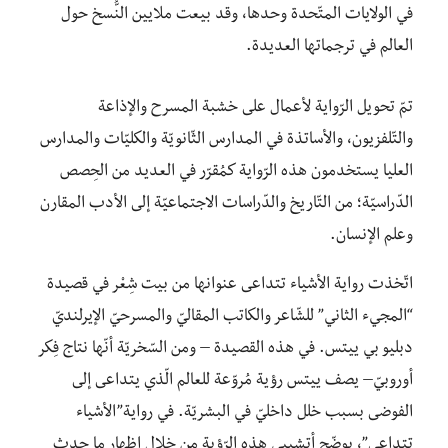
في الولايات المتّحدة وحدها، وقد بيعت ملايين النُّسخ حول
العالم في ترجماتها العديدة.
تمّ تحويل الرّواية لأعمال على خشبة المسرح والإذاعة
والتّلفزيون، والأساتذة في المدارس الثّانويّة والكليّات والمدارس
العليا يستخدمون هذه الرّواية كمُقرّر في العديد من الحِصص
الدّراسيّة؛ من التّاريخ والدّراسات الاجتماعيّة إلى الأدب المقارن
وعلم الإنسان.
اتّخذت رواية الأشياء تتداعى عنوانها من بيت شِعْر في قصيدة
“المجيء الثاني” للشّاعر والكاتب المقاليّ والمسرحيّ الإيرلنديّ
دبليو بي ييتس. في هذه القصيدة – ومن السّخريّة أنّها نتاج فِكر
أوروبيّ– يصف ييتس رؤية مُروّعة للعالم الّذي يتداعى إلى
الفوضى بسبب خلل داخليّ في البشريّة. في رواية”الأشياء
تتداعى”، يوضّح أتشيبي هذه الرّؤية من خلال إظهار ما حدث