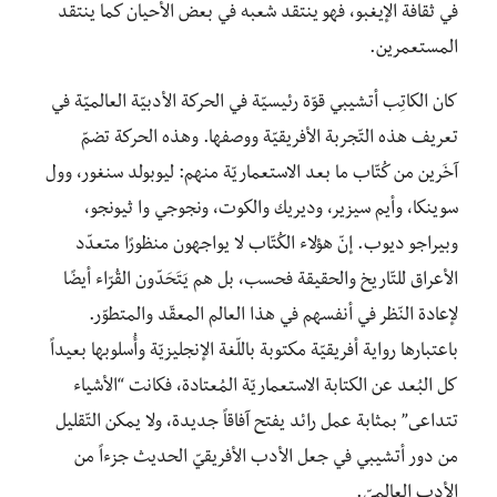
في ثقافة الإيغبو، فهو ينتقد شعبه في بعض الأحيان كما ينتقد
المستعمرين.
كان الكاتِب أتشيبي قوّة رئيسيّة في الحركة الأدبيّة العالميّة في
تعريف هذه التّجربة الأفريقيّة ووصفها. وهذه الحركة تضمّ
آخَرين من كُتّاب ما بعد الاستعماريّة منهم: ليوبولد سنغور، وول
سوينكا، وأيم سيزير، وديريك والكوت، ونجوجي وا ثيونجو،
وبيراجو ديوب. إنّ هؤلاء الكُتّاب لا يواجهون منظورًا متعدّد
الأعراق للتّاريخ والحقيقة فحسب، بل هم يَتَحَدّون القُرّاء أيضًا
لإعادة النّظر في أنفسهم في هذا العالم المعقّد والمتطوّر.
باعتبارها رواية أفريقيّة مكتوبة باللّغة الإنجليزيّة وأُسلوبها بعيداً
كل البُعد عن الكتابة الاستعماريّة المُعتادة، فكانت “الأشياء
تتداعى” بمثابة عمل رائد يفتح آفاقاً جديدة، ولا يمكن التّقليل
من دور أتشيبي في جعل الأدب الأفريقيّ الحديث جزءاً من
الأدب العالميّ.