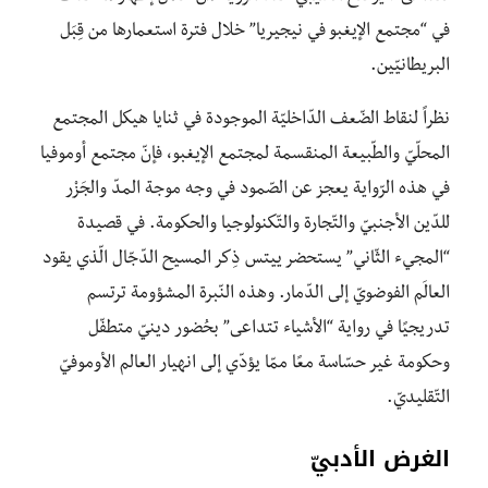
في “مجتمع الإيغبو في نيجيريا” خلال فترة استعمارها من قِبَل
البريطانيّين.
نظراً لنقاط الضّعف الدّاخليّة الموجودة في ثنايا هيكل المجتمع
المحلّيّ والطّبيعة المنقسمة لمجتمع الإيغبو، فإنّ مجتمع أوموفيا
في هذه الرّواية يعجز عن الصّمود في وجه موجة المدّ والجَزْر
للدّين الأجنبيّ والتّجارة والتّكنولوجيا والحكومة. في قصيدة
“المجيء الثّاني” يستحضر ييتس ذِكر المسيح الدّجّال الّذي يقود
العالَم الفوضويّ إلى الدّمار. وهذه النّبرة المشؤومة ترتسم
تدريجيًا في رواية “الأشياء تتداعى” بحُضور دينيّ متطفّل
وحكومة غير حسّاسة معًا ممّا يؤدّي إلى انهيار العالم الأوموفيّ
التّقليديّ.
الغرض الأدبيّ