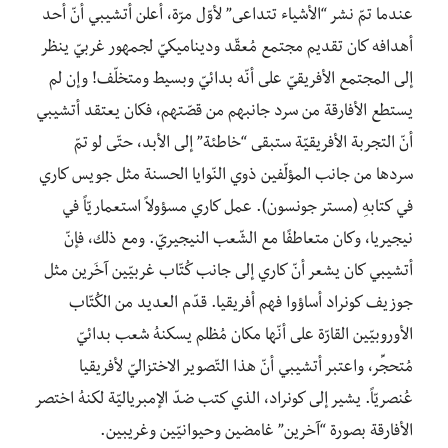
عندما تمّ نشر “الأشياء تتداعى” لأوّل مرّة، أعلن أتشيبي أنّ أحد
أهدافه كان تقديم مجتمع مُعقّد وديناميكيّ لجمهور غربيّ ينظر
إلى المجتمع الأفريقيّ على أنّه بدائيّ وبسيط ومتخلّف! وإن لم
يستطع الأفارقة من سرد جانبهم من قصّتهم، فكان يعتقد أتشيبي
أنّ التجربة الأفريقيّة ستبقى “خاطئة” إلى الأبد، حتّى لو تمّ
سردها من جانب المؤلّفين ذوي النّوايا الحسنة مثل جويس كاري
في كتابهِ (مستر جونسون). عمل كاري مسؤولاً استعماريّاً في
نيجيريا، وكان متعاطفًا مع الشّعب النيجيريّ. ومع ذلك، فإنّ
أتشيبي كان يشعر أنّ كاري إلى جانب كُتّاب غربيّين آخَرين مثل
جوزيف كونراد أساؤوا فهم أفريقيا. قدّم العديد من الكُتّاب
الأوروبيّين القارّة على أنّها مكان مُظلم يسكنهُ شعب بدائيّ
مُتحجِّر، واعتبر أتشيبي أنّ هذا التّصوير الاختزاليّ لأفريقيا
عُنصريّاً. يشير إلى كونراد، الذي كتب ضدّ الإمبرياليّة لكنهُ اختصر
الأفارقة بصورة “آخرين” غامضين وحيوانيّين وغريبين.