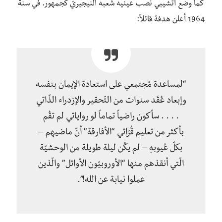
كما وضع أتشيبي نُصب عينيه شعبه النيجيريّ كجمهور. في سنة
1964 أعلن هدفهُ قائلاً:
“لمساعدة مُجتمعي على استعادة الإيمان بنفسه
وإبعاد عُقَد سنوات من التّحقير والإزدراء الذّاتي
. . . . سأكون راضياً تماماً لو رواياتي لم تقُم
بأكثر من تعليم قُرّائي “الأفارقة” أنّ ماضيهم –
بكلّ عُيوبهِ – لم يكُن ليلة طويلة من الوحشيّة
الّتي أنقذهم منها “الأوروبيّون الأوائل” والّذين
عملوا نيابة عن الله!”.