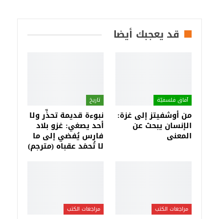
قد يعجبك أيضا
آفاق فلسفيّة‎
تاريخ
من أوشفيتز إلى غزة:
نبوءة قديمة تحذِّر ولا
الإنسان يبحث عن
أحد يصغي: غزو بلاد
المعنى
فارس يُفضي إلى ما
لا تُحمَد عقباه (مترجم)
مراجعات الكتب
مراجعات الكتب