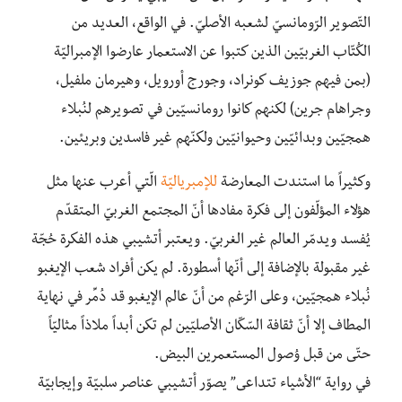
التّصوير الرّومانسيّ لشعبه الأصليّ. في الواقع، العديد من
الكُتّاب الغربيّين الذين كتبوا عن الاستعمار عارضوا الإمبراليّة
(بمن فيهم جوزيف كونراد، وجورج أورويل، وهيرمان ملفيل،
وجراهام جرين) لكنهم كانوا رومانسيّين في تصويرهم لنُبلاء
همجيّين وبدائيّين وحيوانيّين ولكنّهم غير فاسدين وبريئين.
وكثيراً ما استندت المعارضة
للإمبرياليّة
الّتي أعرب عنها مثل
هؤلاء المؤلّفون إلى فكرة مفادها أنّ المجتمع الغربيّ المتقدّم
يُفسد ويدمّر العالم غير الغربيّ. ويعتبر أتشيبي هذه الفكرة حُجّة
غير مقبولة بالإضافة إلى أنّها أسطورة. لم يكن أفراد شعب الإيغبو
نُبلاء همجيّين، وعلى الرّغم من أنّ عالم الإيغبو قد دُمِّر في نهاية
المطاف إلا أنّ ثقافة السّكّان الأصليّين لم تكن أبداً ملاذاً مثاليّاً
حتّى من قبل وُصول المستعمرين البيض.
في رواية “الأشياء تتداعى” يصوّر أتشيبي عناصر سلبيّة وإيجابيّة