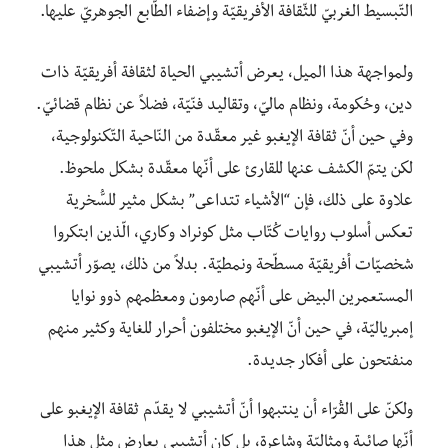
التّبسيط الغربيّ للثّقافة الأفريقيّة وإضفاء الطّابع الجوهريّ عليها.
ولمواجهة هذا الميل، يعرض أتشيبي الحياة لثقافة أفريقيّة ذات
دين، وحُكومة، ونظام ماليّ، وتقاليد فنّيّة، فضلاً عن نظام قضائيّ.
وفي حين أنّ ثقافة الإيغبو غير معقّدة من النّاحية التّكنولوجية،
لكن يتمّ الكشف عنها للقارئ على أنّها معقّدة بشكل ملحوظ.
علاوة على ذلك، فإن “الأشياء تتداعى” بشكل مثير للسُّخرية
تعكس أسلوب روايات كُتّاب مثل كونراد وكاري، الّذين ابتكروا
شخصيّات أفريقيّة مسطّحة ونمطيّة. بدلاً من ذلك، يصوّر أتشيبي
المستعمرين البيض على أنّهم صارمون ومعظمهم ذوو نوايا
إمبرياليّة، في حين أنّ الإيغبو مختلفون أحرار للغاية وكثير منهم
منفتحون على أفكار جديدة.
ولكنّ على القُرّاء أن ينتبهوا أنّ أتشيبي لا يقدّم ثقافة الإيغبو على
أنّها صائبة ومثاليّة وشاعرة، بل كان أتشيبي يعارض مثل هذا