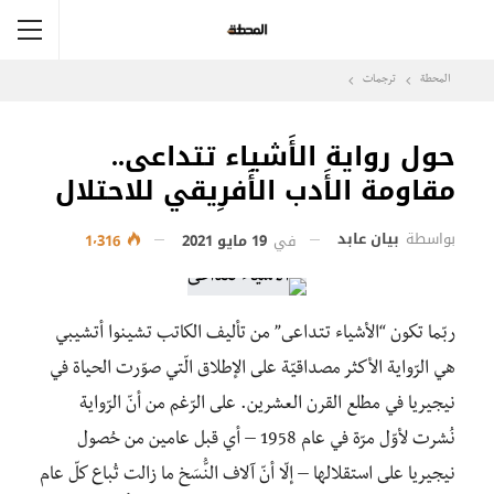
المحطة
ترجمات
حول رواية الأَشياء تتداعى..
مقاومة الأَدب الأَفرِيقي للاحتلال
بواسطة
بيان عابد
في
19 مايو 2021
1٬316
ربّما تكون “الأشياء تتداعى” من تأليف الكاتب تشينوا أتشيبي
هي الرّواية الأكثر مصداقيّة على الإطلاق الّتي صوّرت الحياة في
نيجيريا في مطلع القرن العشرين. على الرّغم من أنّ الرّواية
نُشرت لأوّل مرّة في عام 1958 – أي قبل عامين من حُصول
نيجيريا على استقلالها – إلّا أنّ آلاف النُّسَخ ما زالت تُباع كلّ عام