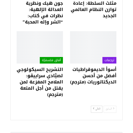
مثلث السلطة: إعادة
جون هيك ونظرية
توازن النظام العالمي
العدالة الإلهية:
الجديد
نظرات في كتاب:
“الشر وإله المحبة”
ترجمات
آفاق فلسفيّة‎
أسوأ الديموقراطيات
التشريح السيكولوجي
أفضل من أحسن
لصيَّادي سراييڤو:
الديكتاتوريات (مترجم)
الملامح المفزعة لمن
يقتل من أجل المتعة
(مترجم)
السابق
التالي