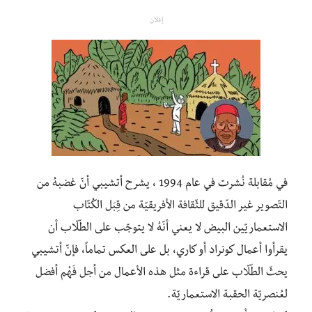
إعلان
في مُقابلة نُشرت في عام 1994 ، يشرح أتشيبي أنّ غضبهُ من
التّصوير غير الدّقيق للثّقافة الأفريقيّة من قِبَل الكُتّاب
الاستعماريّين البيض لا يعني أنّهُ لا يتوجّب على الطّلّاب أن
يقرأوا أعمال كونراد أو كاري، بل على العكس تماماً، فإنّ أتشيبي
يحثّ الطّلّاب على قراءة مثل هذه الأعمال من أجل فَهْم أفضل
لعُنصريّة الحقبة الاستعماريّة.