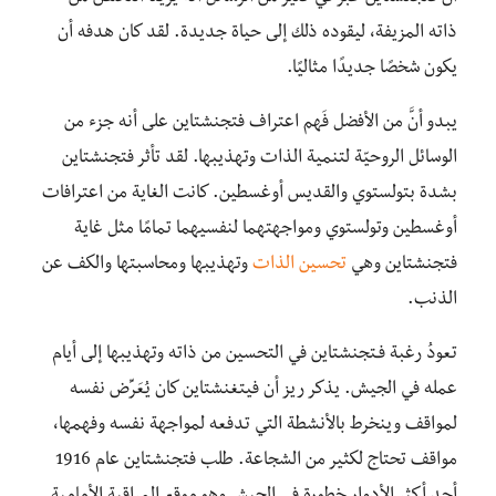
ذاته المزيفة، ليقوده ذلك إلى حياة جديدة. لقد كان هدفه أن
يكون شخصًا جديدًا مثاليًا.
يبدو أنَّ من الأفضل فَهم اعتراف فتجنشتاين على أنه جزء من
الوسائل الروحيّة لتنمية الذات وتهذيبها. لقد تأثر فتجنشتاين
بشدة بتولستوي والقديس أوغسطين. كانت الغاية من اعترافات
أوغسطين وتولستوي ومواجهتهما لنفسيهما تمامًا مثل غاية
فتجنشتاين وهي
تحسين الذات
وتهذيبها ومحاسبتها والكف عن
الذنب.
تعودُ رغبة فـتجنشتاين في التحسين من ذاته وتهذيبها إلى أيام
عمله في الجيش. يذكر ريز أن فيتغنشتاين كان يُعَرِّض نفسه
لمواقف وينخرط بالأنشطة التي تدفعه لمواجهة نفسه وفهمها،
مواقف تحتاج لكثير من الشجاعة. طلب فتجنشتاين عام 1916