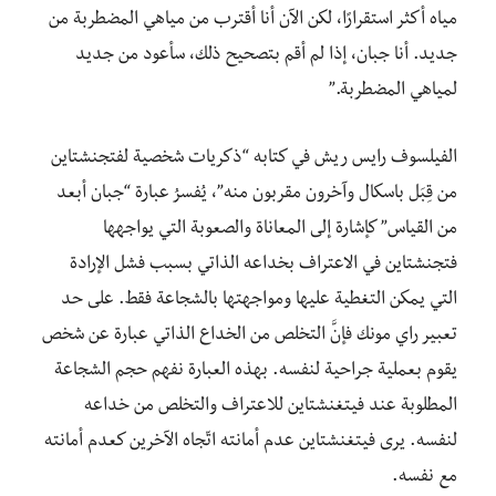
مياه أكثر استقرارًا، لكن الآن أنا أقترب من مياهي المضطربة من
جديد. أنا جبان، إذا لم أقم بتصحيح ذلك، سأعود من جديد
لمياهي المضطربة.”
الفيلسوف رايس ريش في كتابه “ذكريات شخصية لفتجنشتاين
من قِبَل باسكال وآخرون مقربون منه”، يُفسرُ عبارة “جبان أبعد
من القياس” كإشارة إلى المعاناة والصعوبة التي يواجهها
فتجنشتاين في الاعتراف بخداعه الذاتي بسبب فشل الإرادة
التي يمكن التغطية عليها ومواجهتها بالشجاعة فقط. على حد
تعبير راي مونك فإنَّ التخلص من الخداع الذاتي عبارة عن شخص
يقوم بعملية جراحية لنفسه. بهذه العبارة نفهم حجم الشجاعة
المطلوبة عند فيتغنشتاين للاعتراف والتخلص من خداعه
لنفسه. يرى فيتغنشتاين عدم أمانته اتّجاه الآخرين كعدم أمانته
مع نفسه.