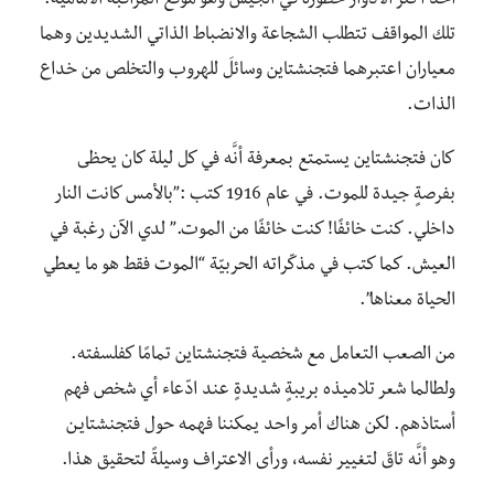
أحد أكثر الأدوار خطورة في الجيش وهو موقع المراقبة الأمامية.
تلك المواقف تتطلب الشجاعة والانضباط الذاتي الشديدين وهما
معياران اعتبرهما فتجنشتاين وسائلَ للهروب والتخلص من خداع
الذات.
كان فتجنشتاين يستمتع بمعرفة أنَّه في كل ليلة كان يحظى
بفرصةٍ جيدة للموت. في عام 1916 كتب :”بالأمس كانت النار
داخلي. كنت خائفًا! كنت خائفًا من الموت.” لدي الآن رغبة في
العيش. كما كتب في مذكّراته الحربيّة “الموت فقط هو ما يعطي
الحياة معناها”.
من الصعب التعامل مع شخصية فتجنشتاين تمامًا كفلسفته.
ولطالما شعر تلاميذه بريبةٍ شديدةٍ عند ادّعاء أي شخص فهم
أستاذهم. لكن هناك أمر واحد يمكننا فهمه حول فتجنشتايـن
وهو أنَّه تاقَ لتغيير نفسه، ورأى الاعتراف وسيلةً لتحقيق هذا.