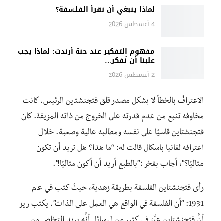
لماذا ينبغي أن نقرأ الفلسفة؟
4 أغسطس 2026
مفهوم التفكير عند حنة أرندت: لماذا يجب
علينا أن نُفكر…
2 أغسطس 2026
الاعترافُ بالخطأ لا يشكل مصدر قلق فتجنشتاين الرئيس. كانت
مخاوفه تنبع من عدم قدرته على الخروج من ذاته المزيفة. كان
فتجنشتاين قاسيًا على نفسه ومطالبه عالية وصعبة. خلال
اعترافه لفانيا باسكال قالت له: “ما هذا؟ هل تريد أن تكون
مثاليًا؟”، أجاب بفخر :”بالطبع أريد أن أكون مثاليًا!”.
رأى فتجنشتاين الفلسفة بطريقة زهدية، حيثُ كتب في عام
1931: “أن الفلسفة في الواقع هي العمل على الذات”. يكتب ريز
أنَّ فتجنشتاين عبَّرَ في كثير من الرسائل أنَّه يريد التخلص من