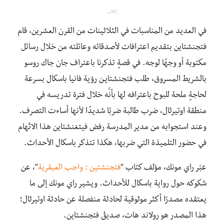
إعلان
في العديد من المناسبات في الثلاثينات من القرن العشرين، قام
فتجنشتاين بتقديم اعترافات لأصدقائه وعائلته من خلال رسائل
مكتوبة أو وجهًا لوجه. في قصةٍ تذكرنا باعتراف جان جاك روسو
بالشريط المسروق، طلب فتجنشتايـن رؤية فانيا باسكال بسرعة
لحاجةٍ ملحة للبوح باعترافه لها بأنَّه خلال فترة تدريسه في
منطقة اوتيرثال، ضرب طالبة ضربًا شديدًا لأنها أساءت التصرف.
وعند استجوابه من مدير المدرسة رفض فيتغنشتاين هذا الاتّهام
في حضور التلميذة التي ضربها، هكذا تتذكر باسكال الأحداث.
عبّر راي مونك، مؤلف كتاب “
فتجنشتين : واجب العبقرية
“، عن
شكوكه حول رواية باسكال للأحداث. ويشير راي مونك إلى ما
يعتقده مصدرًا أكثر موثوقية لحادثة منفصلة عن حادثة اوتيرثال؛
هذا المصدر هو رولاند هات، صديقُ فتجنشتاين.