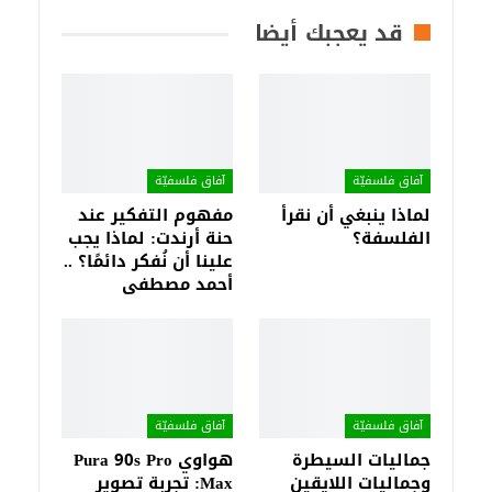
قد يعجبك أيضا
آفاق فلسفيّة‎
آفاق فلسفيّة‎
لماذا ينبغي أن نقرأ
مفهوم التفكير عند
الفلسفة؟
حنة أرندت: لماذا يجب
علينا أن نُفكر دائمًا؟ ..
أحمد مصطفى
آفاق فلسفيّة‎
آفاق فلسفيّة‎
جماليات السيطرة
هواوي Pura 90s Pro
وجماليات اللايقين
Max: تجربة تصوير