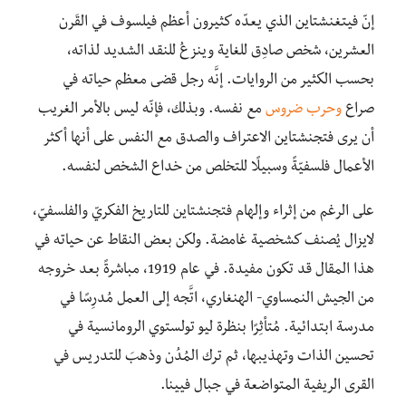
إنّ فيتغنشتاين الذي يعدّه كثيرون أعظم فيلسوف في القَرن
العشرين، شخص صادِق للغاية وينزعُ للنقد الشديد لذاته،
بحسب الكثير من الروايات. إنَّه رجل قضى معظم حياته في
صراع
وحرب ضروس
مع نفسه. وبذلك، فإنّه ليس بالأمر الغريب
أن يرى فتجنشتاين الاعتراف والصدق مع النفس على أنها أكثر
الأعمال فلسفيّةً وسبيلًا للتخلص من خداع الشخص لنفسه.
على الرغم من إثراء وإلهام فتجنشتاين للتاريخ الفكريّ والفلسفيّ،
لايزال يُصنف كشخصية غامضة. ولكن بعض النقاط عن حياته في
هذا المقال قد تكون مفيدة. في عام 1919، مباشرةً بعد خروجه
من الجيش النمساوي- الهنغاري، اتَّجه إلى العمل مُدرِسًا في
مدرسة ابتدائية. مُتأثِرًا بنظرة ليو تولستوي الرومانسية في
تحسين الذات وتهذيبها، ثم ترك المُدُن وذهبَ للتدريس في
القرى الريفية المتواضعة في جبال فيينا.