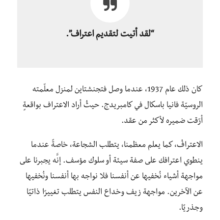
“لقد أتيت لتقديم اعتراف”.
كان ذلك عام 1937، عندما وصل فتجنشتاين لمنزل معلّمته
الروسيّة فانيا باسكال في كامبريدج. حيثُ أراد الاعتراف بواقعةٍ
أرّقت ضميره لأكثر من عقد.
الاعترافُ، كما يعلم معظمنا، يتطلب الشجاعة، خاصةً عندما
ينطوي اعترافك على صفة سيئة أو سلوك مؤسف. إنَّه يجبرنا على
مواجهة أشياء نُخفيها عن أنفسنا فلا نواجه بها أنفسنا ونُخفيها
عن الآخرين. مواجهة زيف وخداع النفس يتطلب تغييرًا ذاتيًا
وجذريًا.