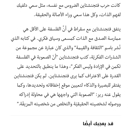
كانت حرب فتجنشتاين الضروس مع نفسه، مثل سعي دلفيك
لفهم الذات، وكل هذا سعي وراء الأصالة والحقيقة.
يتفق فتجنشتاين مع سقراط في أنَّ الفلسفة على الأقل هي
ممارسة الصدق مع الذات كمسعى وسياق فكري. في كتابه الذي
نُشر باسم “الثقافة والقيمة” والذي كان عبارة عن مجموعة من
الشذرات الفكريّة، كتب فتجنشتايـن “أنّ الصعوبة في الفلسفة
تكمن في الإرادة وليس الفكر”، وهذا ما ينطبق بالتحديد على
القدرة على الاعتراف كما يرى فتجنشتايـن. لم يكن فتجنشتايـن
يفتقر للبصيرة والذكاء لتعيين موقع إخفاقاته وتحديدها، وكما
يقول عنه ريز: “الصعوبة التي واجهها هي في محاولة إدراكه
ووصوله لشخصيته الحقيقيّة والتخلص من شخصيته المزيفّة.”
قد يعجبك أيضًا