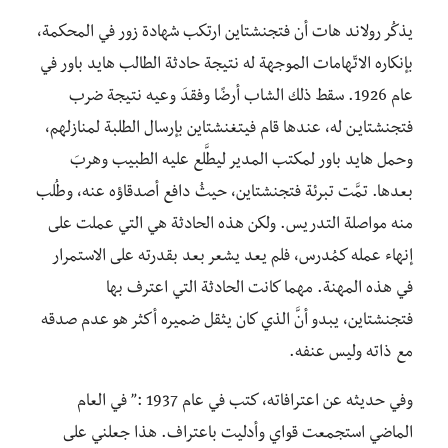
يذكُر رولاند هات أن فتجنشتاين ارتكب شهادة زور في المحكمة،
بإنكاره الاتّهامات الموجهة له نتيجة حادثة الطالب هايد باور في
عام 1926. سقط ذلك الشاب أرضًا وفقدَ وعيه نتيجة ضرب
فتجنشتايـن له، عندها قام فيتغنشتاين بإرسال الطلبة لمنازلهم،
وحمل هايد باور لمكتب المدير ليطَّلع عليه الطبيب وهربَ
بعدها. تمَّت تبرئة فتجنشتاين، حيثُ دافع أصدقاؤه عنه، وطُلب
منه مواصلة التدريس. ولكن هذه الحادثة هي التي عملت على
إنهاء عمله كمُدرس، فلم يعد يشعر بعد بقدرته على الاستمرار
في هذه المهنة. مهما كانت الحادثة التي اعترف بها
فتجنشتاين، يبدو أنَّ الذي كان يثقل ضميره أكثر هو عدم صدقه
مع ذاته وليس عنفه.
وفي حديثه عن اعترافاته، كتب في عام 1937 :” في العام
الماضي استجمعت قواي وأدليت باعتراف. هذا جعلني على