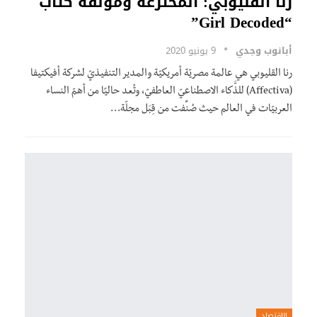
رنا القليوبي: المخترعة ومؤلفة كتاب
“Girl Decoded”
أبانوب وجدي
9 يونيو 2020
رنا القليوبي هي عالمة مصريّة أمريكيّة والمدير التنفيذيّ لشركة أفيكتيفا
(Affectiva) للذَّكاء الاصطناعيّ العاطفيّ، وتُعد حاليًا من أهمّ النساء
العربيّات في العالم حيث صُنِّفت من قِبَل مجلّة…
الاقتصاد