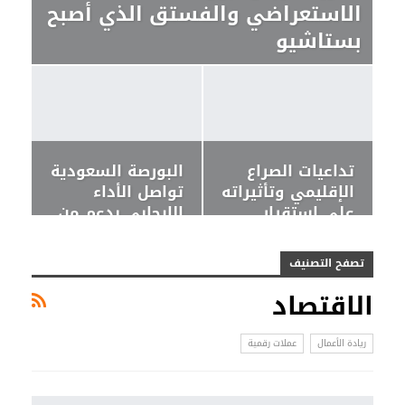
الاستعراضي والفستق الذي أصبح
بستاشيو
تداعيات الصراع
البورصة السعودية
الإقليمي وتأثيراته
تواصل الأداء
على استقرار
الإيجابي بدعم من
الاقتصاد…
أداء…
تصفح التصنيف
الاقتصاد
ريادة الأعمال
عملات رقمية