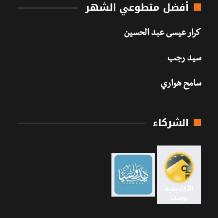
أفضل متطوعي الشهر
كرار عيسى عبد الحسين
سيد رجب
سامح هواري
الشركاء