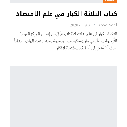
كتاب الثلاثة الكبار في علم الاقتصاد
أحمد محمد
7 يونيو 2020
الثلاثة الكبار في علم الاقتصاد كِتاب شَيِّقٌ منْ إصدارِ المركزِ القوميِّ
للتَّرجمةِ من تأليفِ مارك سكويسين، وترجمةِ مجدي عبد الهادي. بدايةً
يجبُ أنْ نُشيرَ إلى أنَّ الكاتبَ مُتحيِّزٌ لأفكارِ…