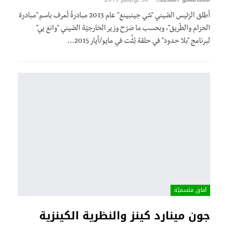
أطلق الرّئيس الصّيني "شي جينبينغ" عام 2013 مبادرةً تُعرف باسم "مبادرة
الحزام والطّريق"، وبحسب ما صَرّح وزير الخارجيّة الصّيني "وانغ يي"
لبرنامج "بلا حدود" في حلقة بُثَّت في مايو/أيار 2015…
آفاق فلسفيّة‎
جون مينارد كينز والنظرية الكينزية