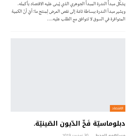
يشكِّل مبدأُ الندرة المبدأَ الجوهري الذي يُبنى عليه الاقتصاد بأكمله.
ويشير مبدأ الندرة ببساطة تامّة إلى نقص العرض لِمنتج ما؛ أيّ أنّ الكمية
المتوافرة في السوق لا تتوافق مع الطلب عليه.…
الاقتصاد
دبلوماسيّة فَخّ الدّيون الصّينيّة.
مساهمو المحطة
30 نوفمبر 2019