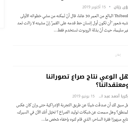
ؤى ريّان
15 أكتوبر 2019
Thibault البالغ من العمر 30 عامًا، قال أنّ تَمكنه من مشي خطواته الأولى
ُشبه شعور "أن تكون أول إنسان حط قدمه على القمر".إنّ مشيته لا زالت تعد
ير سليمة، حيث أنّ بذلة الروبوت تستخدم فقط…
إعلان
ل الوعي نتاج صراع تصوراتنا
معتقداتنا؟
زكريا أحمد عبد المطلب
15 يونيو 2019
ل سبق لك أن صدقّت شيئًا عن طريق التجربة الإدراكية حتى وإن كان عكس
لمنطق؟ وهل سمعت عن شبكات توليد الصراع ؟ تخيّل أنك الآن في السيرك،
تابع مبهورًا فقرة الساحر، الذي قام لتوه بإخفاء شخص ما…