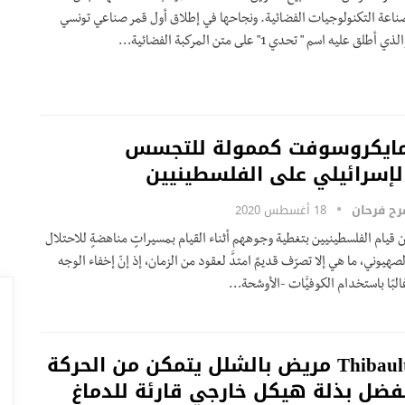
ناعة التكنولوجيات الفضائية. ونجاحها في إطلاق أول قمر صناعي تونسي
لذي أطلق عليه اسم " تحدي 1" على متن المركبة الفضائية
…
ايكروسوفت كممولة للتجسس
لإسرائيلي على الفلسطينيين
رح فرحان
18 أغسطس 2020
ن قيام الفلسطينيين بتغطية وجوههم أثناء القيام بمسيراتٍ مناهضةٍ للاحتلال
لصهيوني، ما هي إلا تصرّف قديمٌ امتدَّ لعقود من الزمان، إذ إنّ إخفاء الوجه
البًا باستخدام الكوفيَّات -الأوشحة…
Thibault مريض بالشلل يتمكن من الحركة
فضل بذلة هيكل خارجي قارئة للدماغ