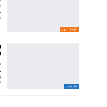
ا
و
ا
علوم الحاسوب
ا
ا
ر
ي
ت
ا
التكنولوجيا