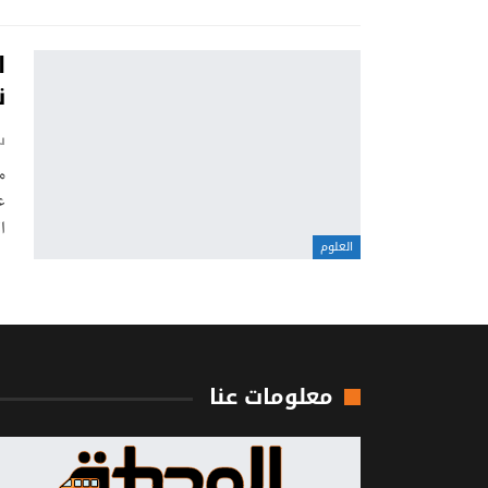
ا
ن
س
م
ع
ا
العلوم
معلومات عنا