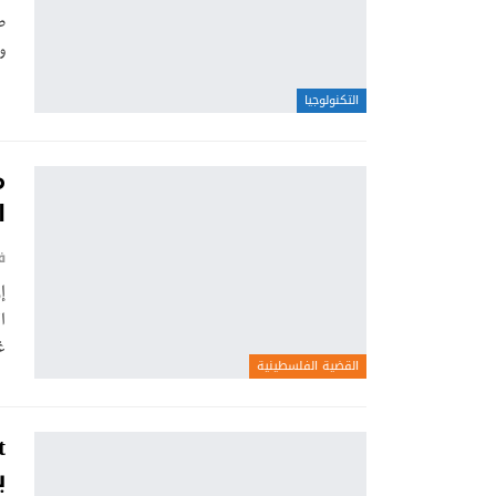
ص
وا
التكنولوجيا
م
ا
ف
إ
ا
غ
القضية الفلسطينية
ب