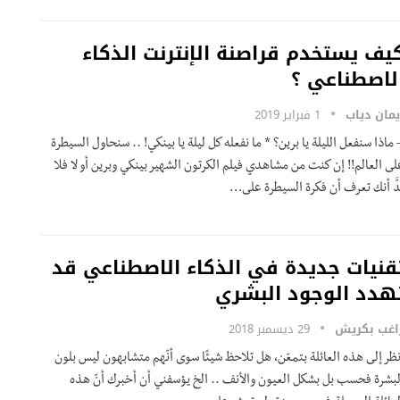
يف يستخدم قراصنة الإنترنت الذكاء
لاصطناعي ؟
يمان دياب
1 فبراير 2019
 ماذا سنفعل الليلة يا برين؟ * ما نفعله كل ليلة يا بينكي! .. سنحاول السيطرة
لى العالم!! إن كنت من مشاهدي فيلم الكرتون الشهير بينكي وبرين أو لا فلا
ُدَّ أنك تعرف أن فكرة السيطرة على…
قنيات جديدة في الذكاء الاصطناعي قد
هدد الوجود البشري
اغب بكريش
29 ديسمبر 2018
نظر إلى هذه العائلة بتمعّن، هل تلاحظ شيئًا سوى أنّهم متشابهون ليس بلون
لبشرة فحسب بل بشكل العيون والأنف .. الخ يؤسفني أن أخبرك أنّ هذه