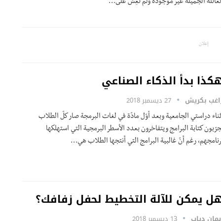
لعائلة الجميلة غير موجودة ولم تعِش على…
إعلان
كذا بدأ الذكاء الصناعي
اغب بكريش
27 ديسمبر 2018
ثناء دراستي الجامعية وبعد أوّل مادّة في لغات البرمجة صار كلّ الطلاب
جرّبون كتابة البرامج ويتفاخرون بعدد الأسطر البرمجية التي استهلكها
رنامجهم، رغم أنّ غالبية البرامج التي أنتجها الطلاب هي…
ل يمكن للآلة التخطيط لحفل زفافك؟
يمان دياب
13 ديسمبر 2018