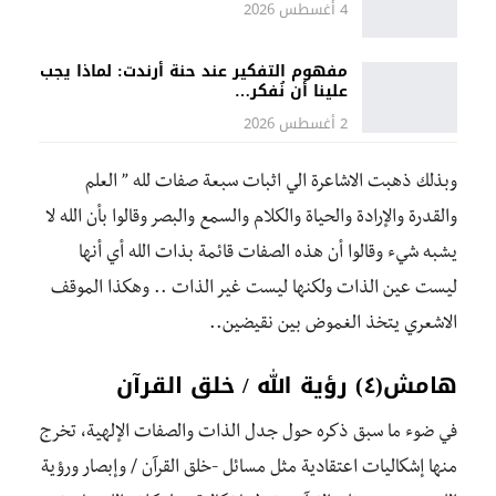
4 أغسطس 2026
مفهوم التفكير عند حنة أرندت: لماذا يجب
علينا أن نُفكر…
2 أغسطس 2026
‎وبذلك ذهبت الاشاعرة الي اثبات سبعة صفات لله ” العلم
والقدرة والإرادة والحياة والكلام والسمع والبصر وقالوا بأن الله لا
يشبه شيء وقالوا أن هذه الصفات قائمة بذات الله أي أنها
ليست عين الذات ولكنها ليست غير الذات .. وهكذا الموقف
الاشعري يتخذ الغموض بين نقيضين..
هامش(٤) رؤية الله / خلق القرآن
في ضوء ما سبق ذكره حول جدل الذات والصفات الإلهية، تخرج
منها إشكاليات اعتقادية مثل مسائل -خلق القرآن / وإبصار ورؤية