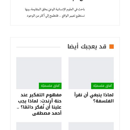
باحث في العلوم الإنسانية الوعيّ يخلق المقاومة، وبها
نستطيع تغيير الواقع .. فلنطمح إلي أكثر من الوجود
قد يعجبك أيضا
آفاق فلسفيّة‎
آفاق فلسفيّة‎
لماذا ينبغي أن نقرأ
مفهوم التفكير عند
الفلسفة؟
حنة أرندت: لماذا يجب
علينا أن نُفكر دائمًا؟ ..
أحمد مصطفى