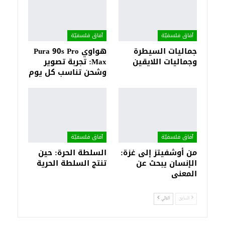
آفاق فلسفيّة‎
آفاق فلسفيّة‎
جماليات السيطرة
هواوي Pura 90s Pro
وجماليات اللايقين
Max: تجربة تصوير
وشحن تناسب كل يوم
آفاق فلسفيّة‎
آفاق فلسفيّة‎
من أوشفيتز إلى غزة:
السلطة الحرة: حين
الإنسان يبحث عن
تنتج السلطة الحرية
المعنى
السابق
التالي