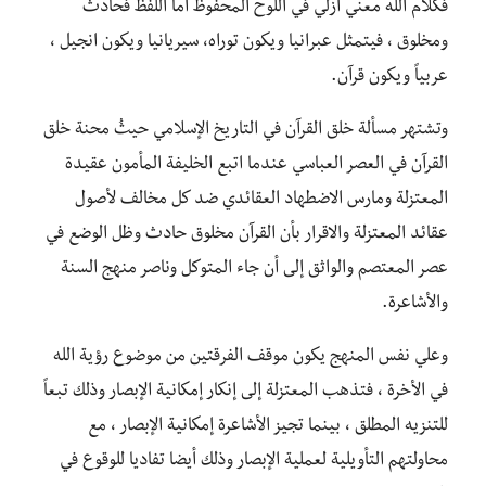
فكلام الله معني أزلي في اللوح المحفوظ أما اللفظ فحادث
ومخلوق ، فيتمثل عبرانيا ويكون توراه، سيريانيا ويكون انجيل ،
عربياً ويكون قرآن.
وتشتهر مسألة خلق القرآن في التاريخ الإسلامي حيثُ محنة خلق
القرآن في العصر العباسي عندما اتبع الخليفة المأمون عقيدة
المعتزلة ومارس الاضطهاد العقائدي ضد كل مخالف لأصول
عقائد المعتزلة والاقرار بأن القرآن مخلوق حادث وظل الوضع في
عصر المعتصم والواثق إلى أن جاء المتوكل وناصر منهج السنة
والأشاعرة.
وعلي نفس المنهج يكون موقف الفرقتين من موضوع رؤية الله
في الأخرة ، فتذهب المعتزلة إلى إنكار إمكانية الإبصار وذلك تبعاً
للتنزيه المطلق ، بينما تجيز الأشاعرة إمكانية الإبصار ، مع
محاولتهم التأويلية لعملية الإبصار وذلك أيضا تفاديا للوقوع في