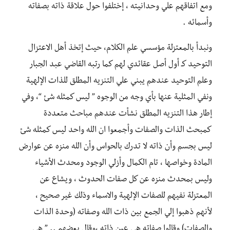
ومع اتفاقهم علي وحدانيته ، إختلفوا حول علاقة ذاته بصفاته
وأسمائه .
ونبدأ بالمعتزلة مؤسسي علم الكلام، حيث إتخذ أهل الاعتزال
التوحيد كـ أول أصل عقائدي لهم كما رتبه القاضي عبد الجبار
وعلم التوحيد عندهم يبني علي التنزيه المطلق للذات الإلهية
ونفي المثلية عنها بأي وجه من الوجوه ” ليس كمثله شئ “، وفي
إطار هذا التنزيه المطلق نشأت عندهم مباحث متعددة
كمبحث الذات والصفات وأجمعوا ان الله واحد ليس كمثله شئ
ليس بجسم وأن ذاته لا تدرك بالحواس وأن الله منزه عن عوارض
المادة وخواصها ، تام الكمال وأزلي الوجود ومحدث الأشياء
وليس بمحدث منزه عن كل صفات الحدوث ، ويشاع عن
المعتزلة نفيهم للصفات الإلهية والاسماء وذلك غير صحيح ،
لأنهم ذهبوا إلي الجمع بين ذات الله وصفاته (وحدة الذات
والصفات) وقالوا صفاته هي عين ذاته ،وقال بعضهم .. ” هي