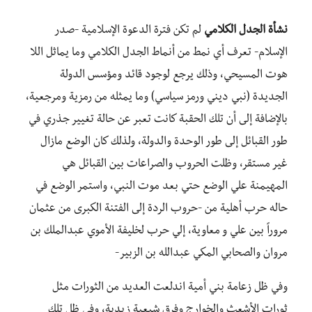
نشأة الجدل الكلامي
لم تكن فترة الدعوة الإسلامية -صدر
الإسلام- تعرف أي نمط من أنماط الجدل الكلامي وما يماثل اللا
هوت المسيحي، وذلك يرجع لوجود قائد ومؤسس الدولة
الجديدة (نبي ديني ورمز سياسي) وما يمثله من رمزية ومرجعية،
بالإضافة إلى أن تلك الحقبة كانت تعبر عن حالة تغيير جذري في
طور القبائل إلى طور الوحدة والدولة، ولذلك كان الوضع مازال
غير مستقر، وظلت الحروب والصراعات بين القبائل هي
المهيمنة علي الوضع حتي بعد موت النبي، واستمر الوضع في
حاله حرب أهلية من -حروب الردة إلى الفتنة الكبرى من عثمان
مروراً بين علي و معاوية، إلي حرب لخليفة الأموي عبدالملك بن
مروان والصحابي المكي عبدالله بن الزبير-
وفي ظل زعامة بني أمية اندلعت العديد من الثورات مثل
ثورات الأشعث والخوارج وفرق شيعية زيدية، وفي ظل تلك