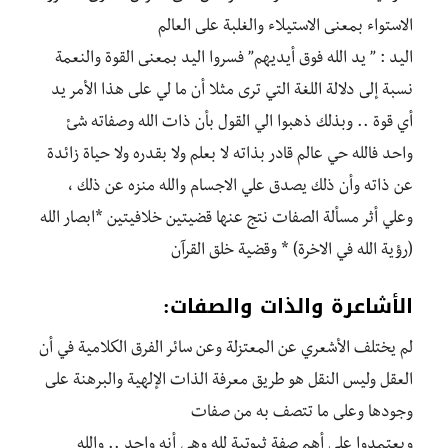
الاستواء بمعنى الاستيلاء والغلبة على العالم
‎اليد : ” يد الله فوق أيديهم” فسروا اليد بمعنى القوة والنعمة
نسبة إلى دلالة اللغة التي ترى مثلا أن ما لي على هذا الأمر يد
أي قوة .. وبذلك ذهبوا الي القول بأن ذات الله وصفاته شئ
واحد فالله حي عالم قادر بذاته لا بعلم ولا بقدره ولا حياة زائدة
عن ذاته وأن ذلك يصدق علي الاجسام والله منزه عن ذلك ،
وعلي أثر مسألة الصفات نتج عنها قضيتين خلافيتين *ابصار الله
(رؤية الله في الاخرة) * وقضية خلق القرآن
الأشاعرة والذات والصفات:
‎لم يختلف الأشعري عن المعتزلة وعن سائر الفرق الكلامية في أن
العقل وليس النقل هو طريق معرفة الذات الإلهية والبرهنة على
وجودها وعلى ما تتصف به من صفات
‎ويعتمدوا على أهم صفة ثبوتية لله وهي أنه واحد .. والله