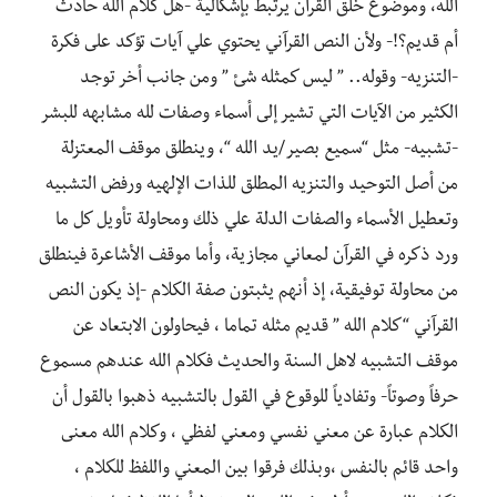
الله، وموضوع خلق القرآن يرتبط بإشكالية -هل كلام الله حادث
أم قديم؟!- ولأن النص القرآني يحتوي علي آيات تؤكد على فكرة
-التنزيه- وقوله.. ” ليس كمثله شئ ” ومن جانب أخر توجد
الكثير من الآيات التي تشير إلى أسماء وصفات لله مشابهه للبشر
-تشبيه- مثل “سميع بصير/يد الله “، وينطلق موقف المعتزلة
من أصل التوحيد والتنزيه المطلق للذات الإلهيه ورفض التشبيه
وتعطيل الأسماء والصفات الدلة علي ذلك ومحاولة تأويل كل ما
ورد ذكره في القرآن لمعاني مجازية، وأما موقف الأشاعرة فينطلق
من محاولة توفيقية، إذ أنهم يثبتون صفة الكلام -إذ يكون النص
القرآني “كلام الله ” قديم مثله تماما ، فيحاولون الابتعاد عن
موقف التشبيه لاهل السنة والحديث فكلام الله عندهم مسموع
حرفاً وصوتاً- وتفادياً للوقوع في القول بالتشبيه ذهبوا بالقول أن
الكلام عبارة عن معني نفسي ومعني لفظي ، وكلام الله معنى
واحد قائم بالنفس ،وبذلك فرقوا بين المعني واللفظ للكلام ،