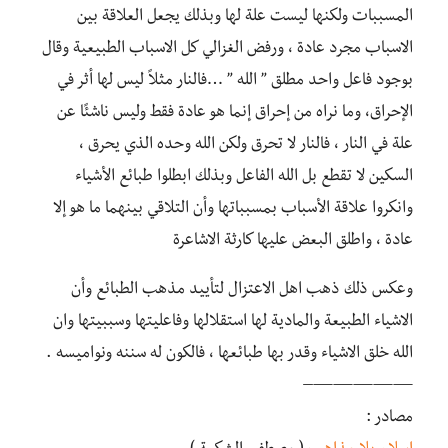
المسببات ولكنها ليست علة لها وبذلك يجعل العلاقة بين
الاسباب مجرد عادة ، ورفض الغزالي كل الاسباب الطبيعية وقال
بوجود فاعل واحد مطلق ” الله ” …فالنار مثلاً ليس لها أثر في
الإحراق، وما نراه من إحراق إنما هو عادة فقط وليس ناشئًا عن
علة في النار ، فالنار لا تحرق ولكن الله وحده الذي يحرق ،
السكين لا تقطع بل الله الفاعل وبذلك ابطلوا طبائع الأشياء
وانكروا علاقة الأسباب بمسبباتها وأن التلاقي بينهما ما هو إلا
عادة ، واطلق البعض عليها كارثة الاشاعرة
وعكس ذلك ذهب اهل الاعتزال لتأييد مذهب الطبائع وأن
الاشياء الطبيعة والمادية لها استقلالها وفاعليتها وسببيتها وان
الله خلق الاشياء وقدر بها طبائعها ، فالكون له سننه ونواميسه .
—————–
مصادر :