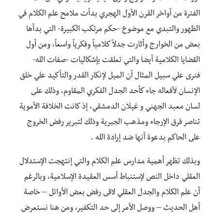
الفترة من أواخر القرن الأول الهجري بدأت ملامح علم الكلام في
الظهور والتبدي مع موضوع -حكم مرتكب الكبيرة- التي بدأها
بعض من الخوارج وأثارت جدلاً كلامياً وفكرياً واسعاً، ومن أول
القضايا الكلامية أيضا والتي تعلقت بإشكاليات -صفات الله-
فنرى علي سبيل المثال أن الميل لإنكار القدر والتأكيد علي خلق
الإنسان لأفعاله جاء كأحد الجدل الفكري المقاوم، وذلك على
لسان معبد الجهني و غيلان الدمشقي، إذ كانت الخلافة الأموية
تناصر فرق الإرجاء ومذهب الجبرية وذلك لتبرير رفض الخروج
على الحاكم بدعوة أنها ضد إرادة الله .
وبذلك تظهر أهمية مدارس علم الكلام والتي إنتهجت الإستدلال
العقلي داخل النص لإستنباط أسس العقيدة الإسلامية، وبالرغم
أن علم الكلام والجدل العقلي لاقى رفض بعض الأوائل – خاصة
أهل الحديث – ووصل الأمر إلى حد التكفير، ومن هنا نستعرض