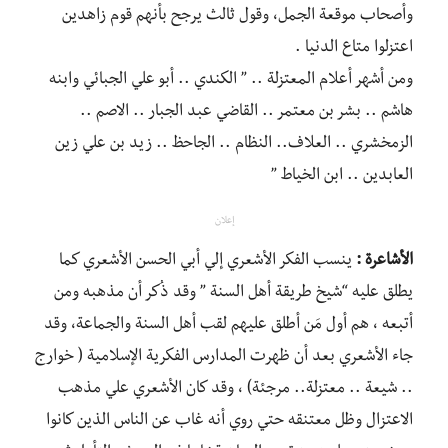
وأصحاب موقعة الجمل، وقول ثالث يرجح بأنهم قوم زاهدين
اعتزلوا متاع الدنيا .
ومن أشهر أعلام المعتزلة .. ” الكندي .. أبو علي الجبائي وابنه
هاشم .. بشر بن معتمر .. القاضي عبد الجبار .. الاصم ..
الزمخشري .. العلاف.. النظام .. الجاحظ .. زيد بن علي زين
العابدين .. ابن الخياط ”
إعلان
الأشاعرة :
ينسب الفكر الأشعري إلي أبي الحسن الأشعري كما
يطلق عليه “شيخ طريقة أهل السنة ” وقد ذُكر أن مذهبه ومن
أتبعه ، هم أول مَن أطلق عليهم لقب أهل السنة والجماعة، وقد
جاء الأشعري بعد أن ظهرت المدارس الفكرية الإسلامية ( خوارج
.. شيعة .. معتزلة.. مرجئة) ، وقد كان الأشعري علي مذهب
الاعتزال وظل معتنقه حتي روي أنه غاب عن الناس الذين كانوا