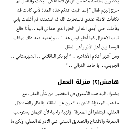
يحضرون مجلسه مدة من الزمان قضاها في البحث والتأمل ثم
خرج إليهم فقال ” إنما غبت عنكم هذه المدة لأني كانت قد
تكافأت الأدلة عندي فاستخرت الله ثم استعنته ثم أغلقت بابي
وتأملت حتي أبدي الله لي الحق الذي هداني اليه .. وأنا خالع
ثوب الاعتزال كما أخلع ثوبي هذا ” .. وإعتمد بعد ذلك موقف
الوسط بين أهل الأثر وأهل العقل .
ومن أشهر أعلام الأشاعرة .. ” أبو بكر الباقلاني .. الشهرستاني ..
الجويني.. ابا حامد الغزالي .. ”
هامش(٢) منزلة العقل
يشترك المذهب الأشعري في التفضيل من شأن العقل، مع
مذهب المعتزلة الذين يدافعون عن العقائد بالنظر والاستدلال
العقلي، فيتفقوا أن المعرفة الإلهية واجبة لأن الايمان يستوجب
المعرفة والاقتناع والتصديق المبني علي الادراك العقلي، ولكن ما