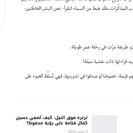
ب المذكِّرات مَلَك هبط من السماء لنقرأ- نحن البشر الخاطئين-
 طريفة مرَّت في رحلة عمرٍ طويلة.
عيد قراءتها ذات عشية مملة!
تهم قيمة، خصوصًا لو صدقوا في تدوينها، فهي تُسلِّط الضوء على
ثرثرة فوق النيل: كيف أضفى حسين
كمال قتامة على رؤية محفوظ؟
3 مايو 2025