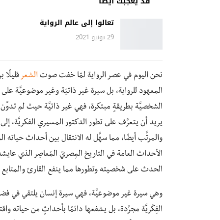
قد يعجبك أيضًا
تعالوا إلى عالم الرواية
29 يونيو 2021
نحن اليوم في عصر الرواية لمّا خفت صوت
الشعر
قليلًا 
المعهود للرواية، بل سيرة غير ذاتيَة وغير موضوعيَّة عل
الشخصيَّة بطريقةٍ مبتكرة، فهي غير ذاتيَّة حيث لم تدوِّن
يريد أن يتعرَّف على تطور الدكتور المسيري الفكريَّة، إ
والمرتَّب أيضًا، مما سهَّل له الانتقال بين أحداث حياته 
الحدث على شخصيته وتطورها مما ينفع القارئ والمتابع ل
وهي سيرة غير موضوعيَّة، فهي سيرة إنسان يلتقي في فضاء 
الفِكْريَّة مجرَّدة، بل يشفعها دائمًا بأحداثٍ من حياته واق