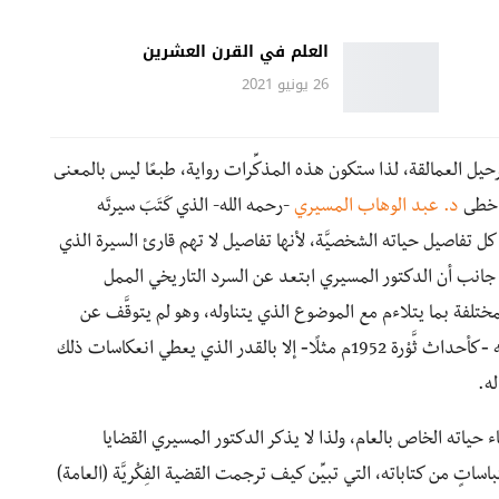
العلم في القرن العشرين
26 يونيو 2021
برحيل العمالقة، لذا ستكون هذه المذكِّرات رواية، طبعًا ليس بالمعنى
ى خطى
د. عبد الوهاب المسيري
-رحمه الله- الذي كَتَبَ سيرتَه
 كل تفاصيل حياته الشخصيَّة، لأنها تفاصيل لا تهم قارئ السيرة الذي
لى جانب أن الدكتور المسيري ابتعد عن السرد التاريخي الممل
المختلفة بما يتلاءم مع الموضوع الذي يتناوله، وهو لم يتوقَّف عن
الأحداث العامة في التاريخ المِصريّ المُعاصِر الذي عايشه ‑كأحداث ثَّوْرة 1952م مثلًا‑ إلا بالقدر الذي يعطي انعكاسات ذلك
ه.
حياته الخاص بالعام، ولذا لا يذكر الدكتور المسيري القضايا
تباساتٍ من كتاباته، التي تبيِّن كيف ترجمت القضية الفِكْريَّة (العامة)