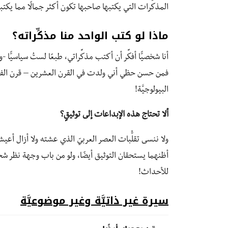
المذكِّرات التي يكتبها صاحبها تكون أكثر جمالًا مما يكتب
ماذا لو كتب الواحد منا مذكِّراته؟
أنا شخصيًّا أفكِّر أن أكتب مذكِّراتي، طبعًا لستُ سياسيًّ
فمن حسن حظي أني ولدت في القرن العشرين – قرن الفيزيا
البيولوجيَّة!
ألا تحتاج هذه الإبداعات إلى توثيقٍ؟
ولا ننسى تقلُّبات العصر العربيّ الذي عشته ولا أزال أعي
أظنهما يستحقان التوثيق أيضًا، ولو من باب وجهة نظر شخص
للأحداث!
سيرة غير ذاتيَّة وغير موضوعيَّة