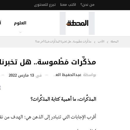
من نحن؟
اكتب معنا
تبرع للمحتوى
العلوم
آ
المحطة
الأدب
مذكِّرات مَطْموسة.. هل تخبرنا المذكِّرات شيئًا آخر عنا؟
مذكِّرات مَطْموسة.. هل تخبرنا ا
بواسطة
عبدالحفيظ العمري
في
13 مارس 2022
المذكِّرات، ما أهمية كتابة المذكِّرات؟
أقرب الإجابات التي تتبادر إلى الذهن هي: الهدف من نقل 