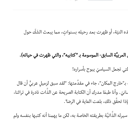
 هذه النيّة، أو ظهرت بعد رحيله بسنواتٍ، مما يبعث الشَكّ حول
لعربيَّة السابق- الموسومة بـ “كتابيه”، والتي ظهرت في حياته).
لتي تجعل السياسيّ يبوح بأسراره!
بـ”خارج المكان”، جاء في مقدَّمتها: “لقد سبق لزميلٍ عربيٍّ أن قال
انيّ. وأنا طبعًا مدرك أن الكتابة الصريحة عن الذَّات نادرة في تراثنا،
ذا تحقَّق ذلك، بلغت الغاية في الرضا”.
رتَه الذَّاتيَّة بطريقته الخاصة به، لكن ما يهمنا أنه كتبها بنفسه ولم