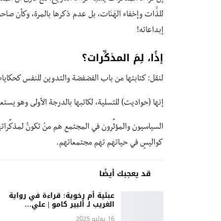
للذَّات وإخفاء الهَنَات، بل عدم ذكرها بالمرة، وكأن صاح
إبداعاته!
إذًا، لِمَ المذكِّرات؟
لنقل: كتابتها من باب الفضفضة والتدوين للنفس كحكاياتٍ
إنها (حواديت) للتسلية، لكاتبها بالدرجة الأولى وهو يست
السياسيون والمؤثِّرون في المجتمع هم منْ تكونُ لمذكِّرا
كواليسٍ في حياتهم تهم مجتمعاتهم.
قد يعجبك أيضًا
عبثية أم رخوية: قراءة في رواية
الغريب لـ ألبير كامو | علي…
16 يوليو 2025