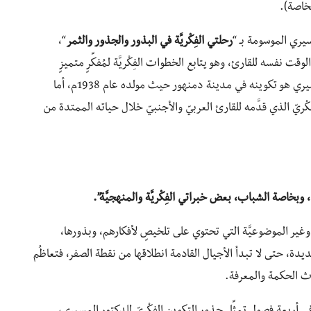
خاصة).
سيري الموسومة بـ “
رحلتي الفِكْريَّة في البذور والجذور والثمر
“،
م ممتعة ومفيدة في الوقت نفسه للقارئ، وهو يتابع الخطوات الفِكْريَّة لمُفكِّرٍ متميزٍ
كالدكتور المسيري، والمقصود بالبذور لدى الدكتور المسيري هو تكوينه في مدينة دمنهور حيث مولده عام 1938م، أما
فِكْريّ الذي قدَّمه للقارئ العربيّ والأجنبيّ خلال حياته الممتدة من
وبخاصة الشباب، بعض خبراتي الفِكْريَّة والمنهجيَّة”.
ة وغير الموضوعيَّة التي تحتوي على تلخيصٍ لأفكارهم، وبذورها،
يدة، حتى لا تبدأ الأجيال القادمة انطلاقها من نقطة الصفر، فتعاظُم
رث الحكمة والمعرفة.