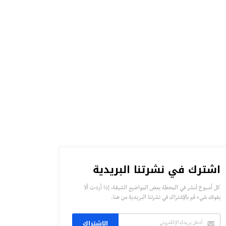
اشترك في نشرتنا البريدية
كل أسبوع تُنشر في المحطة بعض المواضيع الشيقة، إذا أردت ألا
يفوتك شيء قم بالإشتراك في نشرتنا البريدية من هنا.
الاشتراك