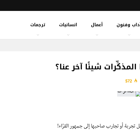
داب وفنون
أعمال
انسانيات
ترجمات
لمذكِّرات شيئًا آخر عنا؟
572
تجربة أو تجارب صاحبها إلى جمهور القرَّاء!