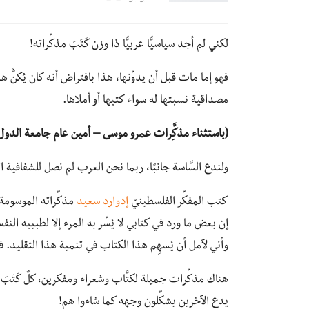
لكني لم أجد سياسيًّا عربيًّا ذا وزن كَتَبَ مذكِّراته!
فهو إما مات قبل أن يدوِّنها، هذا بافتراض أنه كان يُكنُّ
مصداقية نسبتها له سواء كتبها أو أملاها.
(باستثناء مذكَِّرات عمرو موسى – أمين عام جامعة الدول ا
ولندع السَّاسة جانبًا، ربما نحن العرب لم نصل للشفافية ا
كتب المفكِّر الفلسطينيّ
إدوارد سعيد
مذكِّراته الموسومة 
إن بعض ما ورد في كتابي لا يُسِّر به المرء إلا لطبيبه النفس
وأني لآمل أن يُسهِم هذا الكتاب في تنمية هذا التقليد. فإ
هناك مذكِّرات جميلة لكتَّاب وشعراء ومفكرين، كلٌ كَتَبَ سي
يدع الآخرين يشكِّلون وجهه كما شاءوا هم!