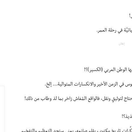
!
تيَّة في رحلة العمر.
إعلان
 الوطن العربي (الكسير)؟!
حوس في الزمن الأخير والانكسارات المتوالية… إلخ.
اج لتوثيقٍ ونقل، فالواقع المُعَاش زاخر بما لذ وطاب من ذلك!
ذيذ؟!
لمذكِّرات تاريخ مكتوب بقلم صانعه، يعني ستجد التعظيم والتفخيم