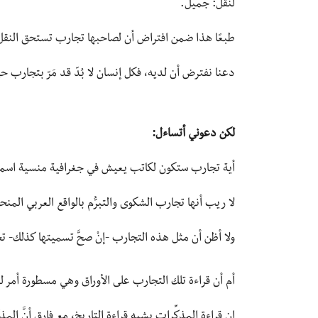
لنقل: جميل.
طبعًا هذا ضمن افتراض أن لصاحبها تجارب تستحق النقل
دعنا نفترض أن لديه، فكل إنسان لا بُدّ قد مَرّ بتجارب حيا
لكن دعوني أتساءل:
أية تجارب ستكون لكاتب يعيش في جغرافية منسية اسمها
لا ريب أنها تجارب الشكوى والتبرُّم بالواقع العربي المن
ولا أظن أن مثل هذه التجارب -إنْ صحَّ تسميتها كذلك- تحت
أم أن قراءة تلك التجارب على الأوراق وهي مسطورة أمر ل
إن قراءة المذكِّرات يشبه قراءة التاريخ، مع فارق أنَّ ا