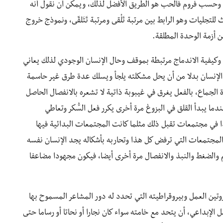
ت، وحسب فروم فالحب هو الطريق الأفضل لذلك، ويمكن أن نقول أنه
لتجليات وهو الرابط بين مرتبة تَلْقى ومرتبة تَتَلقّى، ونموذج خروج
 أزمة الوحدة المطلقة.
وكيفية الاندماج مرتبطة بموقف وحال الإنسان الوجودي لذلك يعاني
 الإنسان بدلا من أن يحل مشكلته يلجأ ويسلك عدة طرق غير حاسمة
 الجماع، بالفعل يغرق في غيبوبة ذاتية لا تشعره بالانفصال الحاصل
ما يبدأ القلق في البزوغ مرة أخرى يكرر فعل السُّكر وتعاطي
 في مجتمعات تقبل ذلك مثلما كانت المجتمعات البدائية فيها
والمجتمعات التي ترفض كل هذا وتحاربه بأشكاله يجد الإنسان نفسه
والضغط والنبذ والانفصال مرة أخرى أيضا، فيكون مجهودا مضاعفا
وتين العمل وبيروقراطيته التي تحدد له دور المشاعر المسموح بها
 الإبداعي، أن يتحد مع خامته سواء كان نجارا أو نحاتا أو رساما حتى