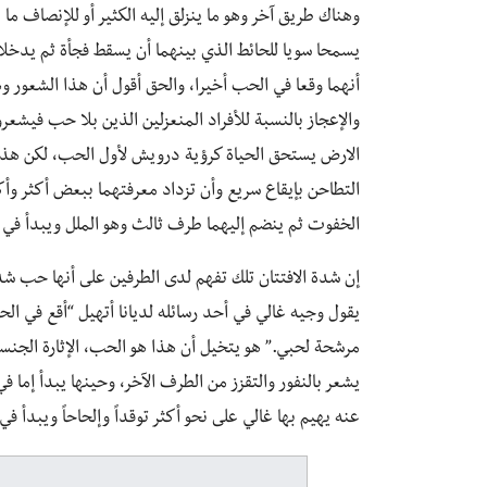
وهناك طريق آخر وهو ما ينزلق إليه الكثير أو للإنصاف ما
يسمحا سويا للحائط الذي بينهما أن يسقط فجأة ثم يدخلا
أنهما وقعا في الحب أخيرا، والحق أقول أن هذا الشعور وه
والإعجاز بالنسبة للأفراد المنعزلين الذين بلا حب فيشعر
الارض يستحق الحياة كرؤية درويش لأول الحب، لكن هذا
التطاحن بإيقاع سريع وأن تزداد معرفتهما ببعض أكثر وأكث
الخفوت ثم ينضم إليهما طرف ثالث وهو الملل ويبدأ في 
إن شدة الافتتان تلك تفهم لدى الطرفين على أنها حب شد
يقول وجيه غالي في أحد رسائله لديانا أتهيل “أقع في ا
مرشحة لحبي.” هو يتخيل أن هذا هو الحب، الإثارة الجنس
يشعر بالنفور والتقزز من الطرف الآخر، وحينها يبدأ إما ف
عنه يهيم بها غالي على نحو أكثر توقداً وإلحاحاً ويبدأ ف