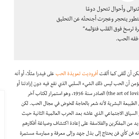
والى وأحوال تتحول دومًا
يتطور يتحجر وعجزت أجنحتُه عن التحليق
ة ترسخ فوق القلب فتؤلمه”
فقه الحب.
ن أن تُلقى كما ألقت
أفروديت تعويذة الحب
على فيدرا مثلًا، أو أنه
ؤمن أن الحب ليس ذلك الشيء السلبي الذي نقع فيه دون إرادتنا أو
يأتينا ونحن جالسون على الأرائك. في كتابه (فن الحب the art of loving) الصادر سنة 1956، وهو استمرار لكتاب آخر
 الطبيعة البشرية لأنه شعر بالحاجة للخوض في مجال الحب. لكن
ر السياق الاجتماعي الذي عاشه بعد الحرب العالمية الثانية حيث
يد من المفكرين والفلاسفة على إعادة اكتشاف وصياغة أفكارهم
 فن كأي فن يحتاج إلى بذل جهد وإلى معرفة و ممارسة مستمرة