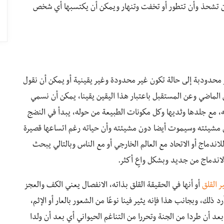
ن تشحذ وأن تتطور أو تخفت وتنهار ويمكن أن يكتسبها أي شخص
 محدودبة إلى حالة تكون غير محدودة وغير يقينية أو يمكن أن نقول
ن الماضي وعن المستقبل باعتبار هذا اليقين يقينا، يمكن أن نسمي
مه، مع جلدها وثديها وكل مكونات الطبيعة من حوله، يبدأ في النضج
ون مشيئته وسيموت أيضا دون مشيئته وأن حياته رغم اتساعها قصيرة
ندماج أو الاتحاد مع العالم الخارجي أو مع الناس وبالتالي يبحث
لاندماج من جديد وبشكل واعٍ أكثر.
ر القلق
أو أنها في الحقيقة القلق بذاته، الانفصال يعني الكف والعجز
ذلك، وبجانب هذا فإنه يثير فينا نوعًا من الشعور بالعار أو الإثم،
د أن طردا من الجنة وتحررا من التناغم الحيواني أي بعد أن ولدا