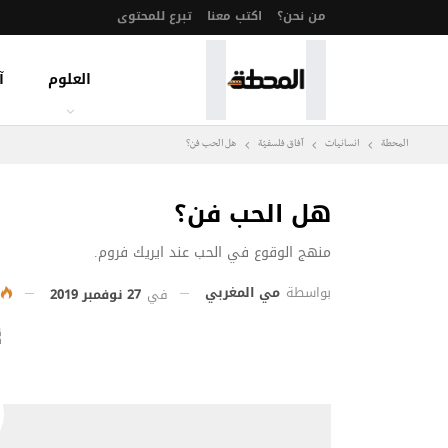
من نحن؟
اكتب معنا
تبرع للمحتوى
العلوم
آ
المحطة
انسانيات
آفاق فلسفيّة‎
هل الحب فن؟
هل الحب فن؟
منهج الوقوع في الحب عند ايريك فروم.
بواسطة
مي المغربي
في
27 نوفمبر 2019