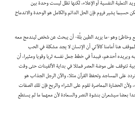
د التعلية النفسية أو الإعلاء، لكنها تظل ليست وحدة بين
كن حسبما يشير فروم فإن الحل الدائم والكامل هو الوحدة والاندماج
دفع وخاطئ وهو -ما يزيد الطين بلَّة- أن يبحث عن شخص ليندمج معه
موقف هنا أمامنا كالآتي أن الإنسان لا يجد مشكلة في الحب
 ويريده أحدهم، فيبدأ في خطط جعل نفسه ثريا وقويا ومثيرا، أن
ذبية تتوقف على موضة العصر فمثلا في بداية الألفينات حتى وقت
ردد على المساجد وتحفظ القرآن مثلا، والآن الرجل الجذاب هو
 ولأن الحضارة المعاصرة تقوم على الشراء والربح فإن تلك الصفات
جدا بعضا سيشعران بنشوة النصر والسعادة لأن معهما ما لم يستطع