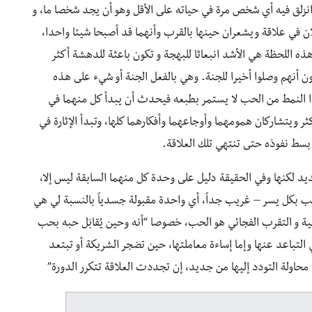
 انزلق فيه أي شخص مرة في حياته على الأقل وهو أن يجد شخصا ما، و
ن في علاقة ويشعران حينها بالقرب وأنهما قد أصبحا شيئا واحدا،
ذه اللحظة هي الأشد انبعاثا للبهجة و تكون باعثة للدهشة أكثر
ون أنهم وصلوا أخيرا للجنة. وهي بالفعل الجنة أو شيء على هذه
 النمط من الحب لا يستمر بطبعه فيحدث أن يبدأ كل منهما في
ر ويتشاركان همومهما وأوجاعهما وأفكارهما كلها، وتبدأ الإثارة في
بسط نفوذه حتى تنتهي تلك العلاقة.
يد لكنها وفي الحقيقة دليل على وحدة كل منهما السابقة ليس إلا،
لحب بكل يسر – غريب جداً، أي واحدة مقبولة جسدياً بالنسبة لي هي
ية و التقرب الفجائي هو الحب، خصوصا “أنه وحين يُقابَل حبه بحب
ي التباعد عنها وإما إساءة معاملتها، حين تضجر الشريكة أو تبتعد
ي محاولة التودد إليها من جديد، إن تجددت العلاقة تتكرر الدورة”