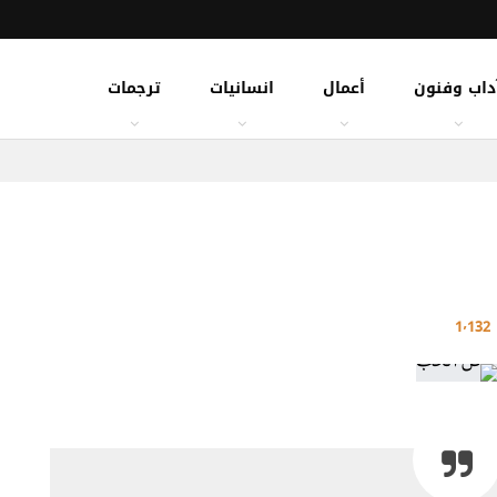
داب وفنون
أعمال
انسانيات
ترجمات
1٬132