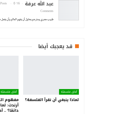
عبد الله عرفة
0
16 Posts
Comments
طبيب مصري ومترجم يحاول أن يفهم العالم وأن يفعل شي
قد يعجبك أيضا
آفاق فلسفيّة‎
آفاق فلسفيّة‎
لماذا ينبغي أن نقرأ الفلسفة؟
مفهوم التف
أرندت: لماذ
دائمًا؟ ..