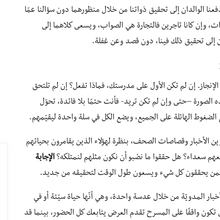
عنا الوالدان إلى تحقيق ذواتنا من خلال منظورهما دون سؤالنا عمّا
ات، وإن كانا تاجرين فالتجارة هي الصواب، ويسعى كلاهما إلى
ن إلى تحقيق ذلك فينا، دون قصد وعن غفلة.
إنجاز. إن لم تكن الأول على مدرستك، فماذا تفعل؟ إن لم تلتحق
لصورة –حتى وإن لم تكن تريد- فأنت حتمًا بلا فائدة، تحوّل
الضغوط الهائلة على الجميع، ويضع الكل في سلة واحدة ليقيّمهم.
وين الأخبار وقصاصات الصحف، بنظرة لهؤلاء الذين يقامرون بحياتهم
هم سعداء؟ هل حققوا ما نصْبو أن نكون مثلهم لنمتلكه؟
الإجابة
يد ممن يحققون كل شيء ويسعون طول الوقت لتحقيقه من جديد.
خبار المدويّة من خلال عدسة واحدة، وهي أنّها حياة سيّئة أو في
 تكون واقفًا على المسرح تقدم العرض يتابعك كل الحضور، بينما قد