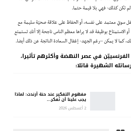
 لم تكن كذلك- فهي بلا قيمة حتما.
 طفل سويّ معتمد على نفسه، أو الحفاظ على علاقة صحيّة سليمة مع
و الاستمتاع بوظيفة قد لا يراها معظم الناس ناجحة إلا
أنك تستمتع
ك، كما لا يمكن –رغم الجهد- إغفال السعادة الناتجة عن ذلك أيضا.
الف
رنسييّن في عصر النهضة وأكثرهم تأثيرا،
سائله الشهيرة قائلا:
مفهوم التفكير عند حنة أرندت: لماذا
يجب علينا أن نُفكر…
2 أغسطس 2026