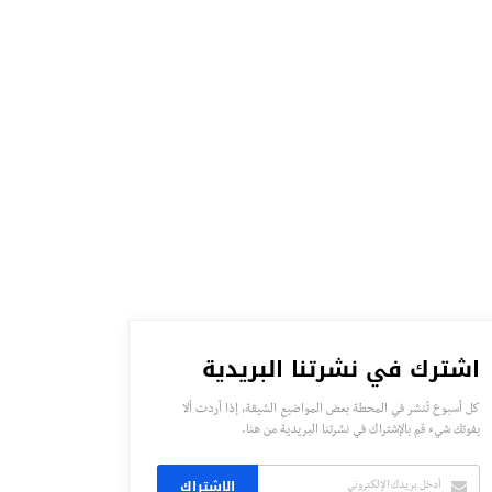
اشترك في نشرتنا البريدية
كل أسبوع تُنشر في المحطة بعض المواضيع الشيقة، إذا أردت ألا
يفوتك شيء قم بالإشتراك في نشرتنا البريدية من هنا.
الاشتراك