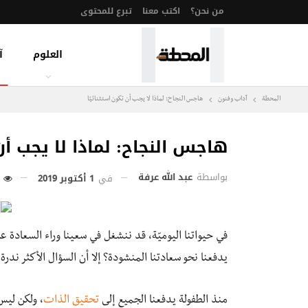
من نحن؟
اكتب معنا
تبرع للمحتوى
العلوم
آ
المحطة
آداب وفنون
هاجس النجاح: لماذا لا يجب أن تكون استثنائيًا
هاجس النجاح: لماذا لا يجب أن 
بواسطة
عبد الله عرفة
في
1 أكتوبر 2019
239
في حيواتنا اليوميّة، قد ننشغل في سعينا وراء السعادة 
يدفعنا نحو سعادتنا المنشودة؟ إلا أن السؤال الأكثر ندر
منذ الطفولة يدفعنا الجميع إلى
تحقيق الذات
، ولكن ليس