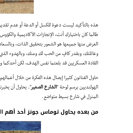
هذه بالتأكيد ليست دعوة للكسل أو الدعة أو عدم تقدير ا
طالما كان باختيارك أنت، الإنجازات الأكاديمية والكؤوس 
الغرض منها جميعها هو الشعور بتحقيق الذات، وبالسعادة أ
وعائلتك، وبقدر كافٍ من الحب لك ومنك، وبالهدوء الذي
القادة العسكريين قد بلغتما نفس الهدف، لكن أحدكما 
حاول الفنانون كثيرا إيصال هذه الفكرة من خلال أعمالهم
الهولنديين برسم لوحة “
الشارع الصغير
“. يحاول أن يخبرن
المنزل في شارع بسيط متواضع.
من بعده يحاول توماس جونز أحد أهم الفن