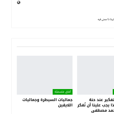
ئا ذا معنى فيه
آفاق فلسفيّة‎
كير عند حنة
جماليات السيطرة وجماليات
ا يجب علينا أن نُفكر
اللايقين
 أحمد مصطفى