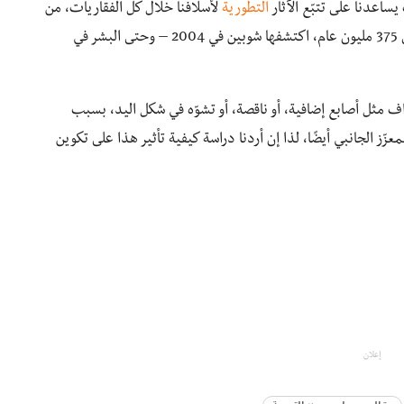
ساعدنا على تتبّع الآثار
التطورية
لأسلافنا خلال كلّ الفقاريات، من
أوّل سمكة التيكتاليك – سمكة انتقالية يرجع تاريخها إلى 375 مليون عام، اكتشفها شوبين في 2004 – وحتى البشر في
ف مثل أصابع إضافية، أو ناقصة، أو تشوّه في شكل اليد، بسبب
 يملكون هذا المعزّز الجانبي أيضًا، لذا إن أردنا دراسة كيفية تأثير هذا على تكوين
إعلان