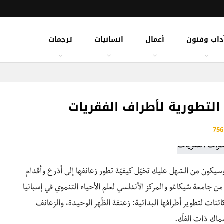
داب وفنون
أعمال
انسانيات
ترجمات
التطورية لأطراف الفقريات
وسيكون من السّهل عليك تخيّل كيفيّة تطور زعانفها إلى أذرع وأقدام
ن جامعة شيكاغو والمركز الأندلسي لعلم الأحياء التنموي في إسبانيا
ئنات لتطوير أطرافها البدائية: زعنفة الظّهر الوحيدة، والزعانف
ماك ذات الفكّ.