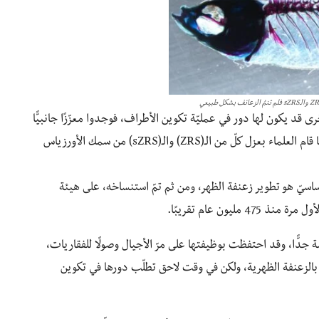
قد يكون لها دور في عمليّة تكوين الأطراف، فوجدوا معزّزًا جانبيًّا
يدعى “sZRS” يعمل بالتزامن مع المعزّز الأساسيّ. عندما قام العلماء بعزل كلّ من الـ(ZRS) والـ(sZRS) من سمك الأورزياس
نّ الـ(ZRS) كان استخدامه الأساسيّ هو تطوير زعنفة الظهر، ومن ثم تمّ استنساخه، على هيئة
مة جدًّا، وقد احتفظت بوظيفتها على مرّ الأجيال وصولًا للفقاريات،
 الأساسي للـZRS كان مرتبطًا فقط بالزعنفة الظهرية، ولكن في وقت لاحق تطلّب دورها في تكوين