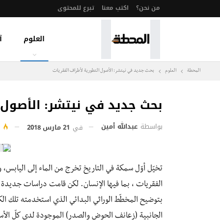
من نحن؟
اكتب معنا
تبرع للمحتوى
العلوم
آ
المحطة
العلوم
بحث جديد في نيتشر: الأصول التطورية لأطراف الفقريات
بحث جديد في نيتشر: الأصول 
بواسطة
عبدالله أمين
في
21 مارس 2018
756
تخيّل أوّل سمكة في التاريخ تخرج من الماء إلى اليابس، 
الفقريات ، بما فيها الإنسان. لكن قامت دراسات جديدة م
بتوضيح المخطّط الوراثي البدائي الذي استخدمته تلك الكا
الجانبية (زعانف الحوض والصدر) الموجودة لدى كلّ الأس