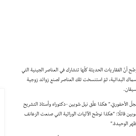
شر بحث في مجلة نيتشر”Nature Genetics” يوضّح أنّ الفقاريات الحديثة كلّها تتشارك في العناصر الجينية التي
سماك البدائية، ثمّ استنسخت تلك العناصر لصنع زوائد زوجية
سيقان.
لّ الأحفوريّ.” هكذا علّق نيل شوبين -دكتوراه وأستاذ التشريح
ين قائلًا: “هكذا نوضّح الآليات الوراثية التي صنعت الزعانف
ظهر الوحيدة.”