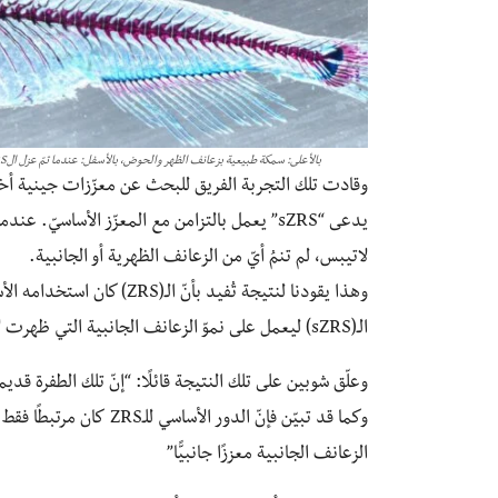
بالأعلى: سمكة طبيعية بزعانف الظهر والحوض، بالأسفل: عندما تمّ عزل الZRS والـsZRS فلم تنمُ الزعانف بشكل طبيعي
وقادت تلك التجربة الفريق للبحث عن معزّزات جينية أخرى 
لاتيبس، لم تنمُ أيّ من الزعانف الظهرية أو الجانبية.
وهذا يقودنا لنتيجة تُفيد بأ
الـ(sZRS) ليعمل على نموّ الزعانف الجانبية التي ظهرت لأول مرة منذ 475 مليون عام تقريبًا.
وعلّق شوبين على تلك النتيجة قائلًا: “إنّ تلك الطفرة قدي
وكما قد تبيّن فإنّ الدور
الزعانف الجانبية معززًا جانبيًّا”