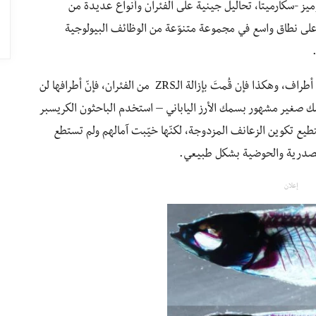
يز -سكارميتا، تحاليل جينية على الفئران وأنواع عديدة من
Shh)، وهو جين يُستخدم على نطاق واسع في مجموعة متنوّعة من الوظائف البيولوجية
يتحكّم المعزّز الوراثي ZRS في ترجمة جين الـ(SHH) إلى أطراف، وهكذا فإن قُمتَ بإزالة الـZRS من الفئران، فإنّ أطرافها لن
صغير مشهور بسمك الأرز الياباني – استخدم الباحثون الكريسبر
عين أنّها لن تستطيع تكوين الزعانف المزدوجة، لكنّها خيّبت آمالهم ولم تستطع
ف الصدرية والحوضية بشكل طبيعي.
إعلان