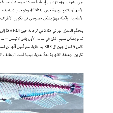
أجرى شوبين وزملاؤه من إسبانيا بقيادة خوسيه لويس غوم
الأسماك لتتبع ترجمة جين الـ(
الأساسية، ولكنّه مهمّ بشكل خصوصيّ في تكوين الأطراف.
تنمو بشكل سليم. لكن في سمك الأورزياس لاتيبس – سمك 
كاس 9 لعزل جين ال ZRS بداخلها، متوقّ
تكوين الزعنفة الظهرية بدلًا عنها، بينما نَمَت الزعان