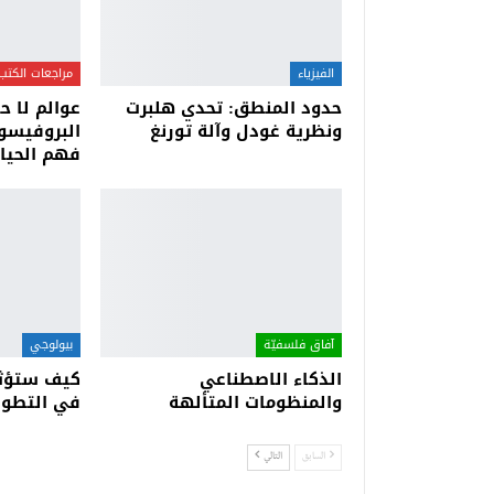
الفيزياء
مراجعات الكتب
حدود المنطق: تحدي هلبرت
عوالم لا ح
ونظرية غودل وآلة تورنغ
البروفيسو
فهم الحياة
آفاق فلسفيّة‎
بيولوجي
الذكاء الاصطناعي
كيف ستؤثر
والمنظومات المتألهة
في التطور
السابق
التالي