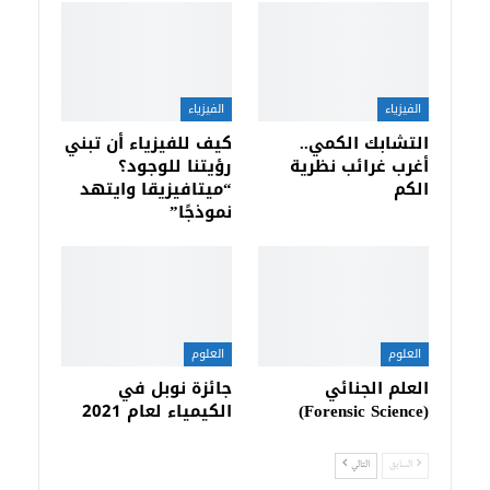
الفيزياء
الفيزياء
التشابك الكمي..
كيف للفيزياء أن تبني
أغرب غرائب نظرية
رؤيتنا للوجود؟
الكم
“ميتافيزيقا وايتهد
نموذجًا”
العلوم
العلوم
العلم الجنائي
جائزة نوبل في
(Forensic Science)
الكيمياء لعام 2021
السابق
التالي