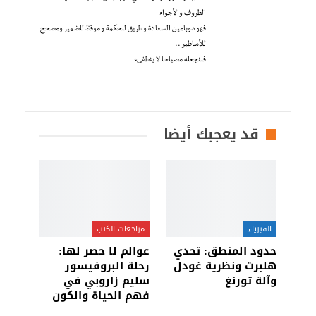
الظروف والأجواء
فهو دوبامين السعادة و طريق للحكمة و موقظ للضمير ومصحح
للأساطير ..
فلنجعله مصباحا لا ينطفىء
قد يعجبك أيضا
الفيزياء
مراجعات الكتب
حدود المنطق: تحدي
عوالم لا حصر لها:
هلبرت ونظرية غودل
رحلة البروفيسور
وآلة تورنغ
سليم زاروبي في
فهم الحياة والكون