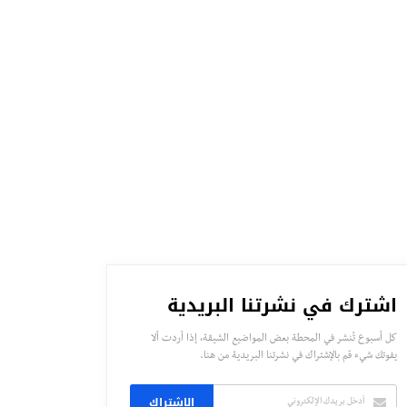
اشترك في نشرتنا البريدية
كل أسبوع تُنشر في المحطة بعض المواضيع الشيقة، إذا أردت ألا
يفوتك شيء قم بالإشتراك في نشرتنا البريدية من هنا.
الاشتراك