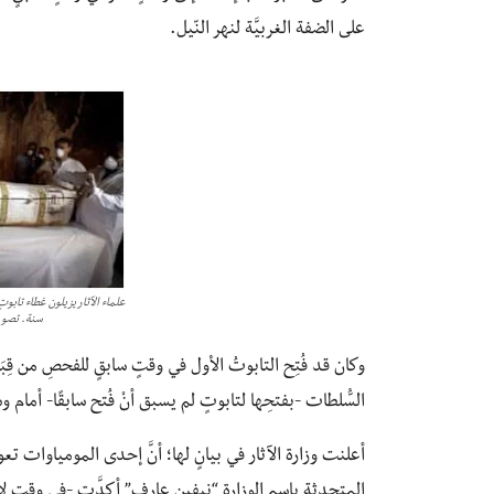
على الضفة الغربيَّة لنهر النّيل.
سنة. تصوي
وكان قد فُتِح التابوتُ الأول في وقتٍ سابقٍ للفحصِ من قِبَ
السُّلطات -بفتحِها لتابوتٍ لم يسبق أنْ فُتح سابقًا- أمام وس
أعلنت وزارة الآثار في بيانٍ لها؛ أنَّ إحدى المومياوات تعود ل
المتحدثة باسم الوزارة “نيفين عارف” أكدَّت -في وقتٍ لاحق