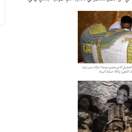
 الحجريَّ الذي يحوي مومياء امرأة تسمى تويا.
د الفقي/ وكالة حماية البيئة