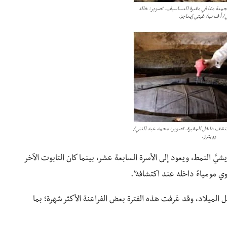
عة معًا في مقبرة العساسيف. تصوير: خالد
 أ ف ب/ غيتي إيماجز.
كتشف داخل المقبرة. تصوير: محمد عبد الغني/
رويترز.
 ريشيَّ النمط، ويعود إلى الأسرة السابعة عشر، بينما كان التابوت الآخر
حوي مومياءً داخله عند اكتشافه”.
ل الميلاد، وقد عَرفت هذه الفترة بعض الفراعنة الأكثر شهرة؛ بما