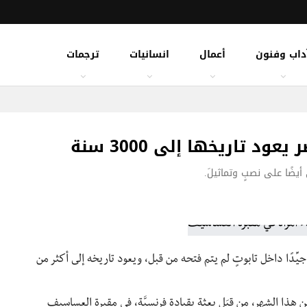
داب وفنون
أعمال
انسانيات
ترجمات
 تاريخها إلى 3000 سنة
يضًا على نصبٍ وتماثيلَ.
جيِّدًا داخل تابوتٍ لم يتم فتحه من قبل، ويعود تاريخه إلى أكثر من
 هذا الشهر، من قِبَل بعثةٍ بقيادةٍ فرنسيَّة، في مقبرة العساسيف