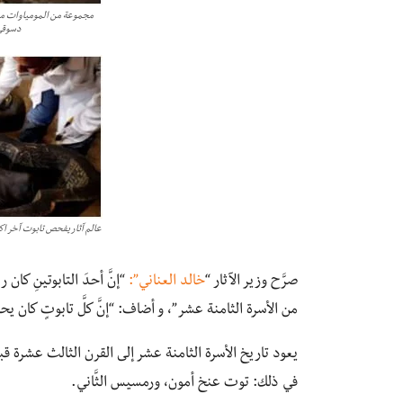
مجموعة من المومياوات مجم
دسوقي/
عالم آثار يفحص تابوت آخر ا
صرَّح وزير الآثار “
خالد العناني”:
“إنَّ أحدَ التابوتينِ كان
من الأسرة الثامنة عشر”، و أضاف: “إنَّ كلَّ تابوتٍ كان ي
يعود تاريخ الأسرة الثامنة عشر إلى القرن الثالث عشرة قب
في ذلك: توت عنخ أمون، ورمسيس الثَّاني.