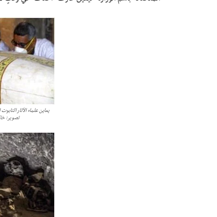
يعاين علماء الآثار التابوت
تصوير: خال