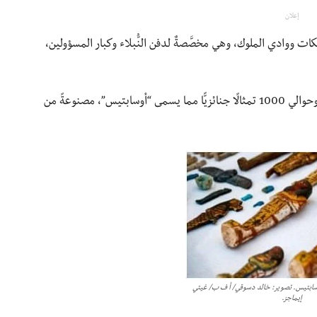
إعلان
لكات ووادي الملوك، وهي مخصَّصةٌ لدفن النُّبلاء وكبار المسؤولين،
و من بين ما وقع اكتشافه في المقبرة: توابيت، وتماثيل، وحوالي 1000 تمثالًا جنائزيًّا مما يسمى “أوسابتيس”، مصنوعةً من
وسابتيس. تصوير: خالد دسوقي/ أ ف ب/ غيتي
إيماجز.