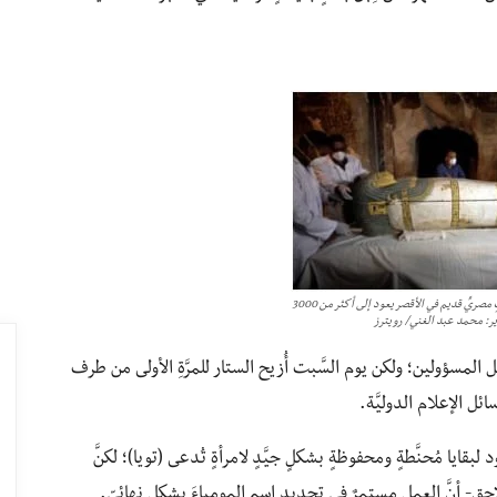
علماء الآثار يزيلون غطاء تابوتٍ مصريٍّ قديم في الأقصر يعود إلى أكثر من 3000
ر: محمد عبد الغني/ رويترز
ل المسؤولين؛ ولكن يوم السَّبت أُزيح الستار للمرَّةِ الأولى من طرف
ائل الإعلام الدوليَّة.
بقايا مُحنَّطةٍ ومحفوظةٍ بشكلٍ جيَّدٍ لامرأةٍ تُدعى (تويا)؛ لكنَّ
ٍ- أنَّ العمل مستمرٌ في تحديدِ اسمِ المومياءَ بشكلٍ نهائيّ.