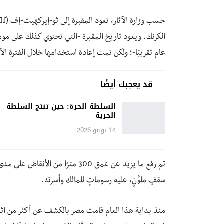
عام تقريبًا-؛ ولكن تمت إعادة استخدامها خلال الفترة الأ
قد يعجبك أيضًا
السلطة الحرة: حين تنتج السلطة
الحرية
14 يونيو 2026
تم رفع ما يزيد عن عمق 300 مترًا 
سقفٍ ملوَّنٍ، عليه رسوماتٍ للمالك وأسرته.
منذ بداية هذا العام قامت مصر بالكشف عن أكثر من اثني ع