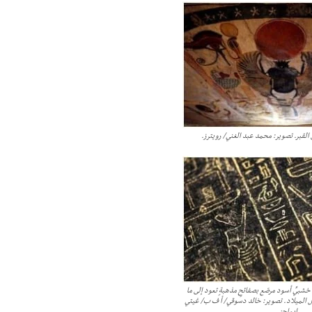
 القبر. تصوير: محمد عبد الغني/ رويترز.
بيٍّ أسود مرصّع بصفائحٍ مذهبةٍ تعود إلى ما
قبل الميلاد. تصوير: خالد دسوقي/ أ ف ب/ غيتي