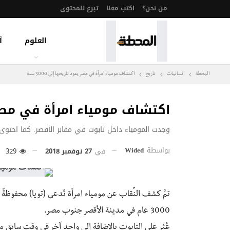
من نحن؟
اكتب معنا
تبرع للمحتوى
العلوم
آ
المحطة
انسانيات
تاريخ
اكتشاف مومياء امرأة في مصر يعود تاريخها إلى 3000 سنة
اكتشاف مومياء امرأة في مصر يعود
وجدت المومياء داخل تابوت في مقابر الأقصر. كما احتوى أ
بواسطة
Wided
في
27 نوفمبر 2018
329
تمَّ كشف النِّقاب عن مومياء امرأة تُدعى (تويا) محفوظةً 
3000 عام في مدينة الأقصر جنوب مصر.
عُثر على التابوت بالإضافة إلى واحدٍ آخر في وقتٍ سابقٍ من