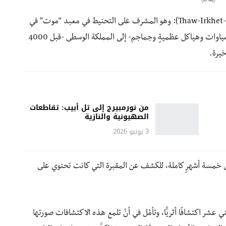
إيماجز.
حسب وزارة الآثار، تعود المقبرة إلى ثو-إيركهيت-إف (Thaw-Irkhet-If): وهو المشرف على التحنيط في معبد “موت” في
الكرنك. ويعود تاريخ المقبرة -التي تحتوي كذلك على مومياوات وهياكل عظميةٍ وجماجم- إلى المملكة الوسطى -قبل 4000
خيرة.
من نورمبيرج إلى تل أبيب: تقاطعات
الصهيونية والنازية
3 يونيو 2026
من الأنقاض على مدى خمسة أشهرٍ كاملة، للكشف عن المقبرة التي كانت تحتوي على
شر اكتشافًا أثريًّا، وتأمُل في أنْ تلمع هذه الاكتشافات صورتها