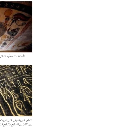
الأسقف المطليَّة داخل
نقش هيروغليفي على تابوت خش
بين القرنين السابع والرابع 