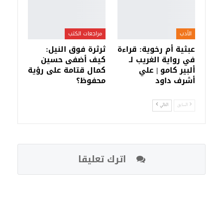
الأدب
مراجعات الكتب
عبثية أم رخوية: قراءة
ثرثرة فوق النيل:
في رواية الغريب لـ
كيف أضفى حسين
ألبير كامو | علي
كمال قتامة على رؤية
أشرف داود
محفوظ؟
السابق
التالي
اترك تعليقا