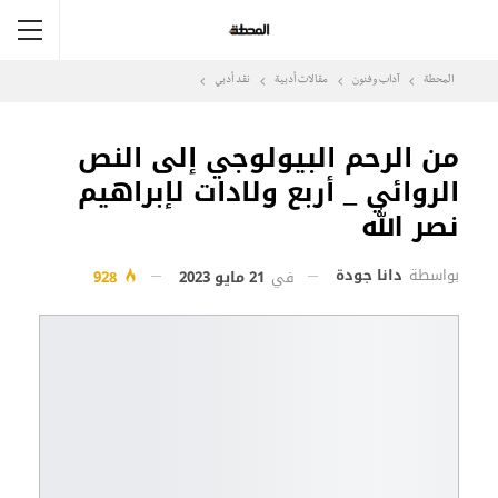
المحطة
آداب وفنون
مقالات أدبية
نقد أدبي
من الرحم البيولوجي إلى النص
الروائي _ أربع ولادات لإبراهيم
نصر الله
بواسطة
دانا جودة
في
21 مايو 2023
928