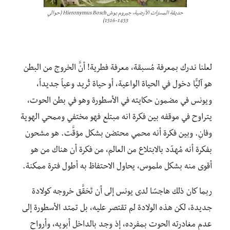
حديقة المسرّات الأرضية، جيروم بوش Hieronymus Bosch (حوالي
1453-1516)
لعلنا ندرك بمعرفة مُسبقة، معرفة فطرية! أنَّ الخروج من البطن
هو آليًّا دخول في الحياة الواعية، أو حياة تُريد وعياً جديداً،
ويونس في مضمون حكايته في الأسطورة وهو في بطن الحوت،
يتراوح في موقفه بين فكرة انه مبتلع فهو مختفي وممحي الهوية
وفانِ. وبين فكرة أنه محمي محتضن بشكل مؤقَّت. هو مشحون
بفكرة أنه مُهدّد بالابتلاع من العالم، من فكرة أن هناك من هو
أقوى منه بشكل ملموس، يحاول الاحتفاظ به أطول فترة ممكنة.
ربما كان ذلك هاجسًا لدى يونس إلى أن تَحَقَّق خروجه كولادة
جديدة، لكن هذه الولادة لم تقتصر عليه، بل تمتد الأسطورة إلى
عدم مغادرته الحوت بمفرده، إذ وجد بالداخل أبويه، وأرواح