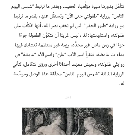
تتأمَّل بدورها سيرة مؤلِّفها، الحفيد. وبقدر ما ترتبط “شمس اليوم
الثامن” برواية “طفولتي حتى الآن” وتستقِّل عنها، بقدر ما ترتبط
مع رواية “طيور الحذر” التي لم يُخفِ نصر الله، أنها اتكأت على
طفولته، واستلهمتها؛ لذا، ليس غريبًا أن تتكوَّن الطفولة جزءًا
جزءًا في زمن ماض غير محدَّد، رزمة غير منتظمة تتشابك فيهـا
بداءات غامضة، فنقرأ اسم الأب “عليّ” واسم الأم “عايشة” في
روايتَي طفولته، ونعيش معهما أحداثا أخرى ورؤى تتكامل، لتأتي
الرواية الثالثة “شمس اليوم الثامن” محقّقة هذا الوصل وموسِّعة
له.
إعلان