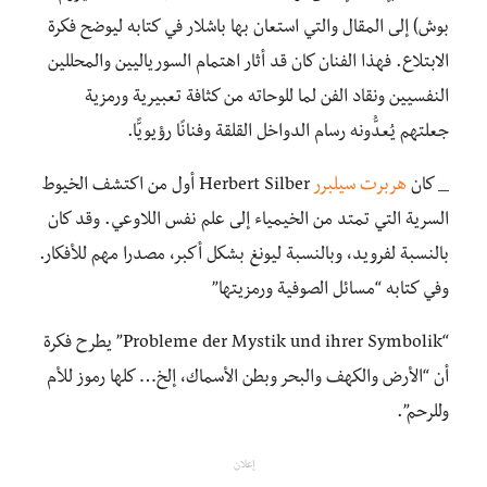
بوش) إلى المقال والتي استعان بها باشلار في كتابه ليوضح فكرة
الابتلاع. فهذا الفنان كان قد أثار اهتمام السورياليين والمحللين
النفسيين ونقاد الفن لما للوحاته من كثافة تعبيرية ورمزية
جعلتهم يُعدُّونه رسام الدواخل القلقة وفنانًا رؤيويًّا.
_ كان
هربرت سيلبرر
Herbert Silber أول من اكتشف الخيوط
السرية التي تمتد من الخيمياء إلى علم نفس اللاوعي. وقد كان
بالنسبة لفرويد، وبالنسبة ليونغ بشكل أكبر، مصدرا مهم للأفكار.
وفي كتابه “مسائل الصوفية ورمزيتها”
“Probleme der Mystik und ihrer Symbolik” يطرح فكرة
أن “الأرض والكهف والبحر وبطن الأسماك، إلخ… كلها رموز للأم
وللرحم”.
إعلان