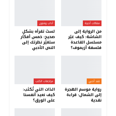
مقالات أدبية
آداب وفنون
من الرواية إلى
لستَ تقرأه بشكلٍ
الشاشة: كيف غيّر
صحيح: خمس أفكار
مسلسل القاعدة
ستغيّر نظرتك إلى
فلسفة أزيموف؟
النص الأدبي
نقد أدبي
مراجعات الكتب
رواية موسم الهجرة
الذات التي تُكتَب:
إلى الشمال: قراءة
كيف نعيد أنفسنا
نقدية
على الورق؟