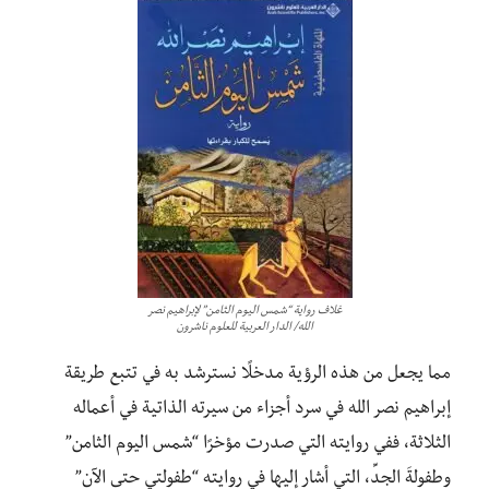
غلاف رواية “شمس اليوم الثامن” لإبراهيم نصر
الله/ الدار العربية للعلوم ناشرون
مما يجعل من هذه الرؤية مدخلًا نسترشد به في تتبع طريقة
إبراهيم نصر الله في سرد أجزاء من سيرته الذاتية في أعماله
الثلاثة، ففي روايته التي صدرت مؤخرًا “شمس اليوم الثامن”
وطفولةَ الجدِّ، التي أشار إليها في روايته “طفولتي حتى الآن”