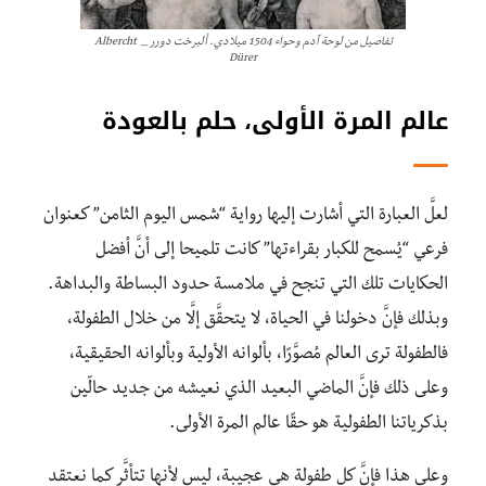
تفاصيل من لوحة آدم وحواء 1504 ميلادي. ألبرخت دورر _ Albercht
Dürer
عالم المرة الأولى، حلم بالعودة
لعلَّ العبارة التي أشارت إليها رواية “شمس اليوم الثامن” كعنوان
فرعي “يُسمح للكبار بقراءتها” كانت تلميحا إلى أنَّ أفضل
الحكايات تلك التي تنجح في ملامسة حدود البساطة والبداهة.
وبذلك فإنَّ دخولنا في الحياة، لا يتحقَّق إلَّا من خلال الطفولة،
فالطفولة ترى العالم مُصوَّرًا، بألوانه الأولية وبألوانه الحقيقية،
وعلى ذلك فإنَّ الماضي البعيد الذي نعيشه من جديد حالّين
بذكرياتنا الطفولية هو حقًا عالم المرة الأولى.
وعلى هذا فإنَّ كل طفولة هي عجيبة، ليس لأنها تتأثَّر كما نعتقد