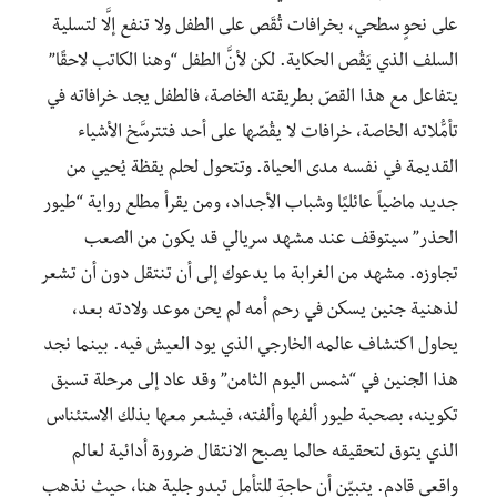
على نحوٍ سطحي، بخرافات تُقَص على الطفل ولا تنفع إلَّا لتسلية
السلف الذي يَقُص الحكاية. لكن لأنَّ الطفل “وهنا الكاتب لاحقًا”
يتفاعل مع هذا القصّ بطريقته الخاصة، فالطفل يجد خرافاته في
تأمُّلاته الخاصة، خرافات لا يقُصّها على أحد فتترسَّخ الأشياء
القديمة في نفسه مدى الحياة. وتتحول لحلم يقظة يُحيي من
جديد ماضياً عائليًا وشباب الأجداد، ومن يقرأ مطلع رواية “طيور
الحذر” سيتوقف عند مشهد سريالي قد يكون من الصعب
تجاوزه. مشهد من الغرابة ما يدعوك إلى أن تنتقل دون أن تشعر
لذهنية جنين يسكن في رحم أمه لم يحن موعد ولادته بعد،
يحاول اكتشاف عالمه الخارجي الذي يود العيش فيه. بينما نجد
هذا الجنين في “شمس اليوم الثامن” وقد عاد إلى مرحلة تسبق
تكوينه، بصحبة طيور ألفها وألفته، فيشعر معها بذلك الاستئناس
الذي يتوق لتحقيقه حالما يصبح الانتقال ضرورة أدائية لعالم
واقعي قادم. يتبيّن أن حاجةٍ للتأمل تبدو جلية هنا، حيث نذهب