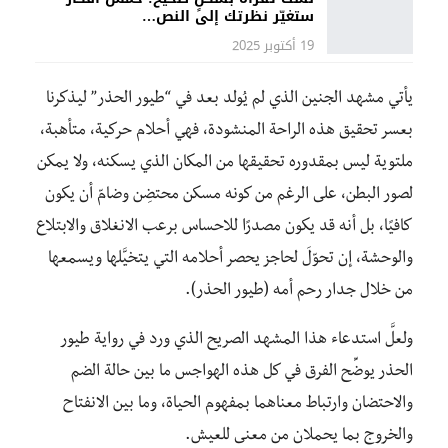
ستغيّر نظرتك إلى النص…
19 أكتوبر 2025
يأتي مشهد الجنين الذي لم يُولد بعد في “طيور الحذر” ليذكرنا
بعسر تحقيق هذه الراحة المنشودة، فهي أحلام حركية، متأهبة،
ملتوية ليس بمقدوره تحقيقها من المكان الذي يسكنه، ولا يمكن
لصور البطن، على الرغم من كونه مسكن محتضِن وضامّ أن يكون
كافيًا، بل أنه قد يكون مصدرًا للاحساس برعب الانغلاق والابتلاع
والوحشة، إن تحوّلَ لحاجز يحصر أحلامه التي يتخيَّلها ويسمعها
من خلال جدار رحم أمه (طيور الحذر).
ولعلَّ استدعاء هذا المشهد الصريح الذي ورد في رواية طيور
الحذر يوضِّح الفرق في كل هذه الهواجس ما بين حالة الضم
والاحتضان وارتباط معناهما بمفهوم الحياة، وما بين الانفتاح
والخروج بما يحملان من معنى للعيش.