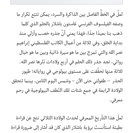
لعلَّ في الخطُّ الفاصل بين الذاكرة والسرد، يمكن تتبّع تكرار ما
وصفه الفيلسوف الفرنسي غاستون باشلار بالحلم الذي كلما
ذهب بنا بعيدًا جدًا، فهذا يعني أنَّ جذره خصب وأزلي منذ
بداية الخلق، وفي ثلاثة من أعمال الكاتب الفلسطيني إبراهيم
نصر الله والتي تمزج بين ما هو سيرة ذاتية وبين ما هو خيال
روائي، نجد جذر ذلك الحلم في أربع ولادات نَثَرها نصر الله.
ثلاثة منها تحقَّقت على مستوى بيولوجي في رواياته؛ طيور
الحذر – طفولتي حتى الآن – وشمس اليوم الثامن، بينما تتحقق
الولادة الرابعة في جمعِ شتات تلك النُطف البيولوجية في رحم
معرفي.
لعلّ هذا التأريخ المعرفي لحدث الولادة الثلاثي نتج عن قراءة
بطيئة استأنستْ برؤية باشلار الذي كان قد أشار إلى ضرورة قراءة