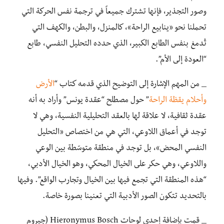
وصور التجذير، فإنها تشترك جميعاً في ترجمة نفس الحركة التي
تحملنا نحو «ينابيع الراحة»، كالمنزل، والبطن، والكهف التي
تُدمغ بنفس الطابع الكبير، الذي حدده التحليل النفسي، طابع
“العودة إلى الأم”.
_ من المهم الإشارة إلى التوضيح الذي قدمه كتاب “
الأرض
وأحلام يقظة الراحة
” حول مصطلح “عقدة يونس” وأراد به أنه
عقدة ثقافية، لا علاقة لها بالعقد التحليلية النفسية، وهي لا
توجد في أعماق اللاوعي، التي هي من اختصاص «التحليل
النفسي المحض»، بل توجد في منطقة متوسّطة بين الوعي
واللاوعي، وهي حكر على الخيال المحكي، وهو الخيال الأدبي،
“هذه المنطقة التي تجمع فيها بين الخيال وتجارب الواقع”. وفيها
بالتحديد تتكون الصور الأدبية التي تعنينا بصورة خاصة.
_ قمت بإضافة إحدى لوحات Hieronymus Bosch (جيروم