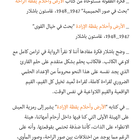
_ فكرة الطفولة مستوحاة من كتاب
الأرض وأحلام يقظة الراحة
“بحث في صور الحميمية” 1947_1948، غاستون باشلار
_
الأرض وأحلام يقظة الإرادة
“بحث في خيال القوى”
1947_1948، غاستون باشلار
_ وضح باشلار فكرة مفادها أننا لا نقرأ الرواية في تزامن كامل مع
لاوعي الكاتب. فالكاتب يحلم بشكل متقدم على حلم القارئ
الذي يجد نفسه على هذا النحو محروماً من الإعداد الحلمي
الضروري لقراءة كاملة، لقراءة تُعيد تخيل كل القيم، القيم
الواقعية والقيم اللاواعية في نفس الوقت.
_ في كتابه “
الأرض وأحلام يقظة الإرادة
” يشير إلى رمزية العيش
على الهيئة الأولى التي كنا فيها داخل أرحام أمهاتنا، هيئة
الانطواء على الذات، كأننا صَدَفة تحتمي بقوقعتها. وأنه على
الرغم مما يوجد من اختلافات بين صور الراحة، وصور المأوى،