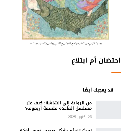
رسم تخيُلي من كتاب جامع التواريخ للنّبي يونس والحوت يبتلعه
احتضان أم ابتلاع
قد يعجبك أيضًا
من الرواية إلى الشاشة: كيف غيّر
مسلسل القاعدة فلسفة أزيموف؟
26 أكتوبر 2025
لستَ تقرأه بشكلٍ صحيح: خمس أفكار