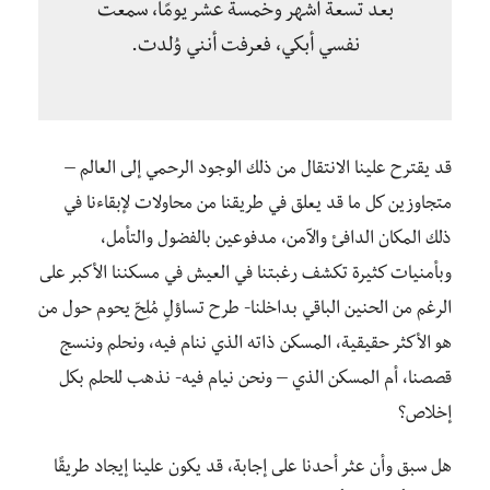
بعد تسعة أشهر وخمسة عشر يومًا، سمعت
نفسي أبكي، فعرفت أنني وُلدت.
قد يقترح علينا الانتقال من ذلك الوجود الرحمي إلى العالم –
متجاوزين كل ما قد يعلق في طريقنا من محاولات لإبقاءنا في
ذلك المكان الدافئ والآمن، مدفوعين بالفضول والتأمل،
وبأمنيات كثيرة تكشف رغبتنا في العيش في مسكننا الأكبر على
الرغم من الحنين الباقي بداخلنا- طرح تساؤلٍ مُلِحّ يحوم حول من
هو الأكثر حقيقية، المسكن ذاته الذي ننام فيه، ونحلم وننسج
قصصنا، أم المسكن الذي – ونحن نيام فيه- نذهب للحلم بكل
إخلاص؟
هل سبق وأن عثر أحدنا على إجابة، قد يكون علينا إيجاد طريقًا