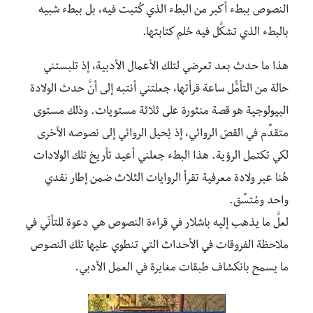
النصوص ببطء أكبر من البطء الذي كُتبت فيه، بل ببطء شبيه
بالبطء الذي تشكَّل فيه حُلم كتابتها.
هذا ما حدث بعد تعرضي لتلك الأعمال الأدبية، إذ تلبستني
حالة من التأمُّل ساعة قرأتها، جعلتني أنتبه إلى أنَّ حدث الولادة
البيولوجية هو قصة منثورة على ثلاثة مستويات. وذلك مستوى
متقدِّم في القصّ الروائي، إذ يُحيل الروائي إلى نصوصه الأخرى
لكي تكتمل الرؤية. هذا البطء جعلني أعيد تأريخ تلك الولادات
هُنا عبر ولادة معرفية تقرأ الروايات الثلاث ضمن إطار نقدي
واحد ومُتسِّق.
لعلَّ ما يذهب إليه باشلار في قراءة النصوص هي دعوة للتأنّي في
ملاحظة الفروقات في الأحداث التي تنطوي عليها تلك النصوص
ما يسمح بانكشاف طبقات مغايرة في العمل الأدبي.