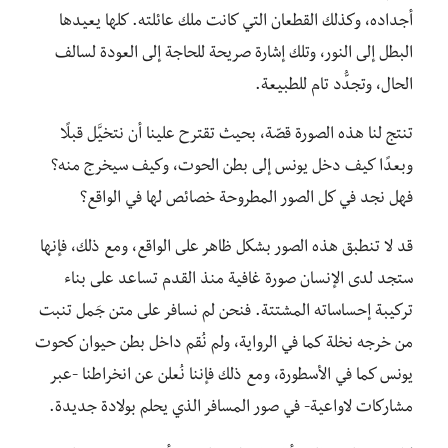
أجداده، وكذلك القطعان التي كانت ملك عائلته. كلها يعيدها
البطل إلى النور، وتلك إشارة صريحة للحاجة إلى العودة لسالف
الحال، وتجدُّد تام للطبيعة.
تنتج لنا هذه الصورة قصّة، بحيث تقترح علينا أن نتخيَّل قبلًا
وبعدًا كيف دخل يونس إلى بطن الحوت، وكيف سيخرج منه؟
فهل نجد في كل الصور المطروحة خصائص لها في الواقع؟
قد لا تنطبق هذه الصور بشكل ظاهر على الواقع، ومع ذلك، فإنها
ستجد لدى الإنسان صورة غافية منذ القدم تساعد على بناء
تركيبة إحساساته المشتتة. فنحن لم نسافر على متن جَمل تنبت
من خرجه نخلة كما في الرواية، ولم نُقم داخل بطن حيوان كحوت
يونس كما في الأسطورة، ومع ذلك فإننا نُعلن عن انخراطنا -عبر
مشاركات لاواعية- في صور المسافر الذي يحلم بولادة جديدة.