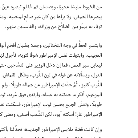
من الخيوط ملبسًا عجيبًا، ويصنعان قماشًا لم تبصره عينٌ من
يبصرها الحمقى، ولا يراها من كان غير صالحٍ لمنصبه. ومتى
ثوبًا، به يميِّز بين الصُلاَّحِ من وزرائه، والفاسدين منهم.
وابتسم الحظُّ في وجه المُحَتالين، وجعلا يطلبان أفخم أنو
العجيب. وابتهلت نفس الإمبراطور شوقًا لثوبه، فأجزل لهما 
ليعاين سير العمل، فما إن دخل الوزير على النسَّاجين حتى ه
النول، ويسألانه عن قوله في لون الثَّوب، وشكل القماش. ف
الثَّوب كثيرًا، ثُمَّ حدَّث الإمبراطور عن جماله طويلًا. ول
المزعوم، أنكر ما حدثته به عيناه، وارتدى فوق عُريه، ث
طويلًا، وتغنَّى الجمع بحسن ثوب الإمبراطور، فسكنت نفسه
الإمبراطور عارٍ! أسكته أبوه، لكن الشَّعب أصغى، ومضى كلُّ 
وإن كانت قصّة ملابس الإمبراطور الجديدة، تحدِّثنا بأكثر