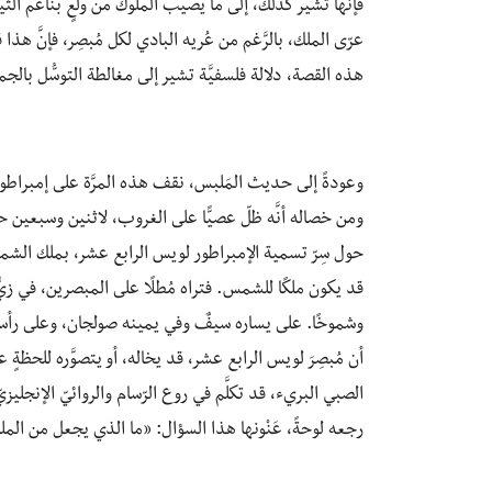
فإنها تشير كذلك، إلى ما يصيب الملوك من ولعٍ بناعم الثي
عرّى الملك، بالرَّغم من عُريه البادي لكل مُبصِر، فإنَّ هذ
هذه القصة، دلالة فلسفيَّة تشير إلى مغالطة التوسُّل بالج
وعودةً إلى حديث المَلبس، نقف هذه المرَّة على إمبراطو
ومن خصاله أنَّه ظلّ عصيًّا على الغروب، لاثنين وسبعين ح
حول سِرّ تسمية الإمبراطور لويس الرابع عشر، بملك الشمس.
قد يكون ملكًا للشمس. فتراه مُطلًا على المبصرين، في زيٍّ 
وشموخًا. على يساره سيفٌ وفي يمينه صولجان، وعلى رأسه ش
أن مُبصِرَ لويس الرابع عشر، قد يخاله، أو يتصوَّره للحظةٍ 
رجعه لوحةً، عَنْونها هذا السؤال: «ما الذي يجعل من الملك مَلِكًا؟ – ? king