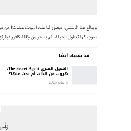
ويبالغ هنا المتنبي، فيصوِّر لنا ملك الموت مشمئزًا من ق
بعودٍ، كما تُتناول الجيفة. ثم يسخر من خِلقة كافور فيقرن
قد يعجبك أيضًا
العميل السري The Secret Agent:
هروب من الذات أم بحث عنها؟
6 يناير 2026
وَأَسو