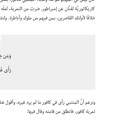
كأنّ ليس في المهجو سواها. وهجاءُ المتنبي لكافور، بغضّ 
كاريكاتوريَّة لفَنَّان عن إمبراطور. ضربٌ من التعرية، لعل
خلافًا لأولئك القاصرين، بمن فيهم من ملوك وأباطرة. ول
وَمَن جَ
رَأى غَي
ونزعم أنَّ المتنبي رأى في كافور ما لم يره غيره، وأقول هذا
تعرية كافور، فانطلق من قامته وقال فيها: