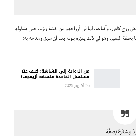
بض روح كافور، وأتباعه، لما في أرواحهم من خسّة ولؤم، حتى يتناولها
ها بخلقة البعير. وهو في ذلك يعيّره بلونه بعد أن سبق ومدحه به:
من الرواية إلى الشاشة: كيف غيّر
مسلسل القاعدة فلسفة أزيموف؟
26 أكتوبر 2025
َدُ مِشفَرُهُ نِصفُهُ