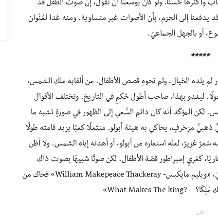
اب وأكثرها حُسنًا. ولو كان بوسعنا أن نقول، إنَّ صوت الطفل قد
ا قد يدفعنا إلى الجزم، بأن الأصوات غير متساوية. ومنه غدا لعُنْوان
موع، أو بالجهل الجماعيّ.
*****
ر لم يلده الخيال، ولم تحوهِ قصص الأطفال. من ألقابه ملك الشمس،
ولًا. ليغدو بهذا، صاحب أطول حُكمٍ في التاريخ. وتختلف الأقوال
 لكن المؤكّد أنه كان دائم السَّعي إلى الظهور في صورةٍ تشبه ما
ذهبيٍّ مزخرفٍ، يحاكي به هيئة أبولو. منتعلًا كعبًا يزيد قامته طولًا
عرٌ غزيرٌ، لعله استعاره من أبولو، أو أهدته إياه الشمس. ولا أظن
عاريًا، كَعُريِ إمبراطور قصّة الأطفال. لكن صوتًا شبيهًا بصوت ذاك
الصبي البريء، قد تكلَّم في روع الرّسام والروائيّ الإنجليزيّ، «ويليم مايكبس- William Makepeace Thackeray» فحاك من
What Makes The»
إعلان