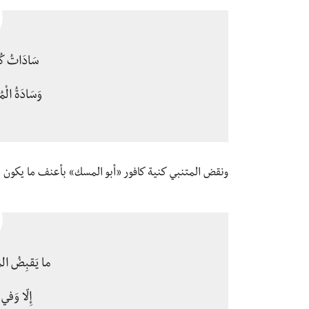
سَادَاتُ كُل
وَسَادَةُ الْمُ
ونقض المتنبي كنية كافور «أبو المسك» بأعنف ما يكون ا
ما يَقبِضُ الم
إِلّا وَفي