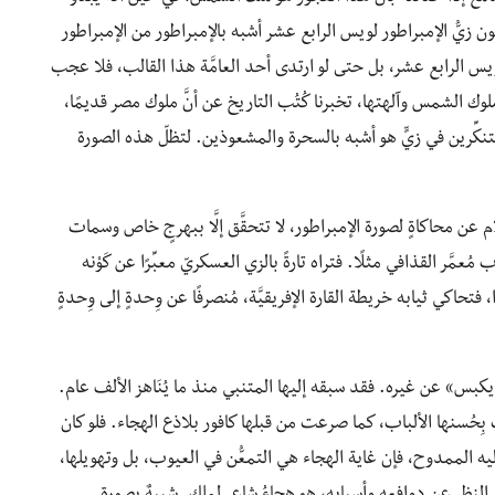
يُّ الإمبراطور لويس الرابع عشر أشبه بالإمبراطور من الإمبراطور
ويس الرابع عشر، بل حتى لو ارتدى أحد العامَّة هذا القالب، فلا عجب
ك الشمس وآلهتها، تخبرنا كُتُب التاريخ عن أنَّ ملوك مصر قديمًا،
تنكِّرين في زيٍّ هو أشبه بالسحرة والمشعوذين. لتظلّ هذه الصورة
م عن محاكاةٍ لصورة الإمبراطور، لا تتحقَّق إلَّا ببهرجٍ خاص وسمات
عمَّر القذافي مثلًا. فتراه تارةً بالزي العسكريّ معبِّرًا عن كَوْنه
حاكي ثيابه خريطة القارة الإفريقيَّة، مُنصرفًا عن وِحدةٍ إلى وِحدةٍ
«مايكبس» عن غيره. فقد سبقه إليها المتنبي منذ ما يُنَاهز الألف عام.
 بِحُسنها الألباب، كما صرعت من قبلها كافور بلاذع الهجاء. فلو كان
يه الممدوح، فإن غاية الهجاء هي التمعُّن في العيوب، بل وتهويلها،