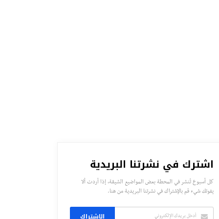
اشترك في نشرتنا البريدية
كل أسبوع تُنشر في المحطة بعض المواضيع الشيقة، إذا أردت ألا
يفوتك شيء قم بالإشتراك في نشرتنا البريدية من هنا.
الاشتراك