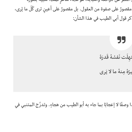
النظر عن دوافعه وأسبابه، هو هجاءُ شاعرٍ لملك. شبيهٌ بصورة
ّه مقصورٌ على صفوة من العقول. بل مقصورٌ على أعينٍ ترى كُلّ ما يُرى،
تذكر قول أبي الطيب في هذا الشأن:
هِلَت نَفسُهُ قَدرَهُ
رُهُ مِنهُ ما لا يَرى
 وصفًا لا إعجابًا بما جاء به أبو الطيب من هجاءٍ. وتدرَّج المتنبي في