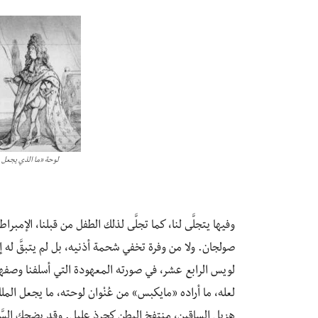
لوحة «ما الذي يجعل من الملك ملك
وفيها يتجلَّى لنا، كما تجلَّى لذلك الطفل من قبلنا، الإم
صولجان. ولا من وفرة تخفي شحمة أذنيه، بل لم يتبقَّ له إلَّ
لويس الرابع عشر، في صورته المعهودة التي أسلفنا وصفها
لعله، ما أراده «مايكبس» من عُنْوان لوحته، ما يجعل الملك م
هزيل الساقين، منتفخ البطن كجرذٍ عليلٍ. وقد يضحك السَّا