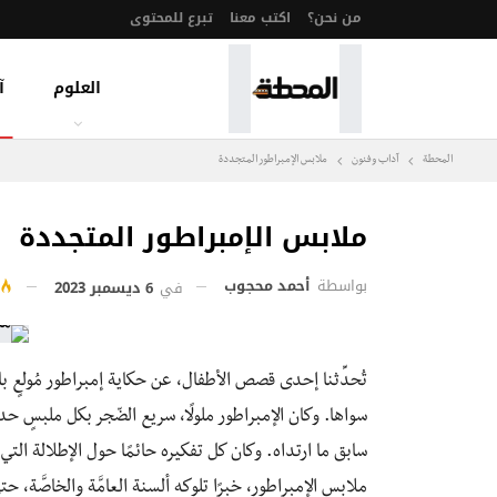
من نحن؟
اكتب معنا
تبرع للمحتوى
العلوم
آ
المحطة
آداب وفنون
ملابس الإمبراطور المتجددة
ملابس الإمبراطور المتجددة
بواسطة
أحمد محجوب
في
6 ديسمبر 2023
تُحدِّثنا إحدى قصص الأطفال، عن حكاية إمبراطور مُولعٍ ب
سواها. وكان الإمبراطور ملولًا، سريع الضّجر بكل ملبسٍ حديث
سابق ما ارتداه. وكان كل تفكيره حائمًا حول الإطلالة ا
ملابس الإمبراطور، خبرًا تلوكه ألسنة العامَّة والخاصَّة، 