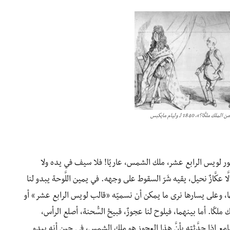
ًا؟»، 1840 لـ وليام مايكبس
براطور لويس الرابع عشر، ملك الشمس، عاريًا! فلا سيف في يده ولا
ا عكَّازٌ نحيل، يقيه شَرّ السقوط على وجهه. في يمين اللَّوحة يبدو لنا
، وعلى يسارها نرى ما يمكن أن نسميّه «قالب لويس الرابع عشر» أو
لكًا. أما بينهما، فيلوح لنا عجوزٌ، قبيحُ السُّحنة، أصلع الرأس،
مع إذا حدَّثته بأنَّ هذا العجوز هو ملك الشمس، في حين أنه يبدو