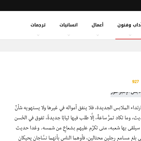
داب وفنون
أعمال
انسانيات
ترجمات
927
ارتداء الملابس الجديدة، فلا ينفق أمواله في غيرها ولا يستهويه شأنٌ
، وما تكاد تمرُّ ساعةٌ، إلَّا طلب فيها ثيابًا جديدةً، تفوق في الحُسن
لتي سيلقى بها شعبه، متى تكرَّم عليهم بشعاعٍ من شمسه. وغدا حديث
حتى بلغ مسامع رجلين محتالين، فأوهما الناس بأنهما نسَّاجان يحيكان