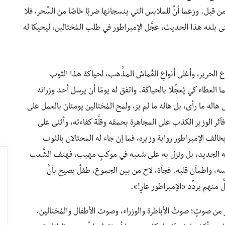
 قبل. وزعما أنَّ للملابس التي ينسجانها ضربًا خاصًا من السِّحر، فلا
 بلغه هذا الحديث، عجَّل الإمبراطور في طلب المُحَتالين، ليحيكا له
اع الحرير، وأغلى أنواعِ القُماش المذَّهب، لحياكة هذا الثوب
العطاء كي يُعجِّلا بالحياكة. واتفق له يومًا أن يرسل أحد وزرائه
اله ما رأى، بل هاله ما لم يرَ، ولمح المُحَتالين يومئان بالعمل على
آثر الوزير الكذب على المجاهرة بحمقه وقلَّة كفاءته، وأثنى على
م يخالف الإمبراطور رواية وزيره، فما إن جاء له المحتالان بالثوب
وبه الجديد، بل ونزل به على شعبه في موكبٍ مهيب، فهتف الشَّعب
، واطمأن قلبه. فجأة، لاح من بين الجموع، طفلٌ يصيح بأنَّ
منهم يردِّد «الإمبراطور عارٍ!».
 من صوتٍ؛ صوتُ الأباطرة والوزراء، وصوت الأطفال والمُحَتالين،