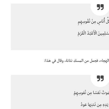
ِّ أُنَاسٍ مِنْ نُفُوسِهِمِ
سْلِمِينَ الْأَعْبُدُ الْقَزَمُ
لهجاء، فجعل من المسك نتانة، وقال في هذا:
َوتُ نَفسًا مِن نُفوسِهِمُ
 يَدِهِ مِن نَتنِها عودُ