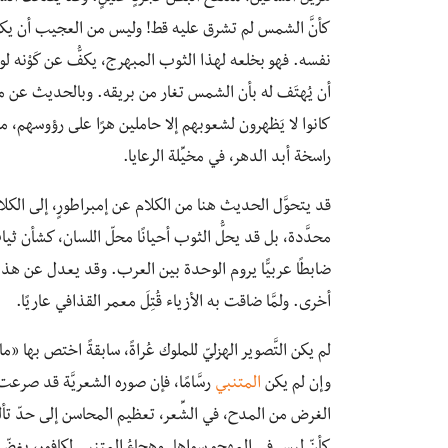
كأنَّ الشمس لم تشرق عليه قط! وليس من العجيب أن يكون ز
نفسه. فهو بخلعه لهذا الثوب المبهرج، يكفُّ عن كَوْنه ل
أن يُهتَف له بأن الشمس تغار من بريقه. وبالحديث عن ملو
كانوا لا يَظهرون لشعوبهم إلا حاملين هرًا على رؤوسهم، م
راسخة أبد الدهر، في مخيِّلة الرعايا.
قد يتحوَّل الحديث هنا من الكلام عن إمبراطورٍ، إلى الكلا
محدَّدة، بل قد يحلُّ الثوب أحيانًا محلّ اللسان، كشأن ثياب مُ
ضابطًا عربيًّا يروم الوحدة بين العرب. وقد يعدل عن هذا، فت
أخرى. ولمَّا ضاقت به الأزياء قُتِلَ معمر القذافي عاريًا.
لم يكن التَّصوير الهزليّ للملوك عُراةً، سابقةً اختص بها 
وإن لم يكن
المتنبي
رسَّامًا، فإن صوره الشعريَّة قد صرعت
الغرض من المدح، في الشِّعر، تعظيم المحاسن إلى حدّ تأل