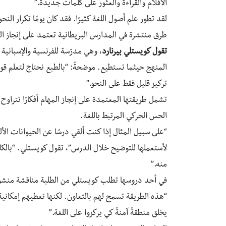
الأفلام والقراءة والعثور على كلمات جديدة.”
لقد تطور علم أصول اللغة كثيرًا. فقد كان يومًا تكرار النح
طرق منتشرة في المدارس البريطانية تعتمد على إنجاز ال
تقول كويستلي بيرنارد
، وهي مدرّسة للفرنسية والإسبانية
المنهج حيثما تستطيع. موضحةً: “بالطبع نحتاج لتعلم قو
تركيز قليل فقط على النحو.”
تشمل طريقتها المعتمدة على إنجاز المهام أفكارًا تتراوح
الحس الحركي المرتبط باللغة.
“على سبيل المثال إذا كنت ألقي درسًا عن الحيوانات ا
لأستعملها للتوضيح خلال الدرس”، تقول كويستلي. “بالك
منه.”
في أحد دروسها تطلب كويستلي من الطلبة مناقشة منشورا
“هذه الطريقة تسمح لهم بالتعاون. لكنها تعطيهم إمكانية
يخلق منطقةً آمنةً كي يركزوا على اللغة.”