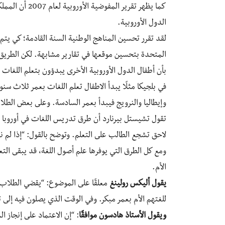
كما يظهر تقرير 
الدول الأوروبية.
لقد تقرر تحسين المناهج الوطنية السنة القادمة؛ كي يت
المتحدة بتحسين موقعها في تقارير مشابهة. لكن الطريق 
بأن أطفال الدول الأوروبية الأخرى يبدؤون بتعلم اللغات 
في بلجيكا مثلًا يبدأ الاطفال تعلم اللغات بعمر ثلاث س
وإيطاليا والنرويج فيبدأ بعمر السادسة. وعلى بعض الطلا
تقول تشيستل بيرنارد أن طرق تدريس اللغات في أوروبا م
لاحق تشجع الطالب على التعلم. وتوضح بالقول: “إذا لم ن
ومع كل الطرق التي يوفرها علم أصول اللغة، قد يبقى الت
الأم.
يقول أليكس رولينغ
معلقًا على الموضوع: “يقضي الطلاب في
للغتهم الأم بعمر مبكر. وفي الوقت الذي يصلون فيه إلى 
ويقول الأستاذ هادسون موافقًا
: “إن الاعتماد على إنجاز ا