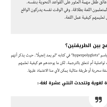
 عاتق طفل مهمة العثور على القواعد النحوية بنفسه.
تعلمون اللغة بطلاقة. وفي الوقت نفسه يدركون الواقع
ى تعليمهم كيفية عمل اللغة.
ج بين الطريقتين؟
درس مايكل إيرارد متحدثي اللغات العديدة أو ما يعرف باسم “hyperpolyglots” في كتابه “لم يعد إنجيلًا”. حيث يذكر أنهم
ت تواصلية أم تتعلق بالترجمة. لكن ما يوحدهم هو كيفية تعلمهم
ة سحرية أو طريقة مثالية يمكن لأي منا الاعتماد عليها.
 لغوية وتتحدث اثنتي عشرة لغة-: