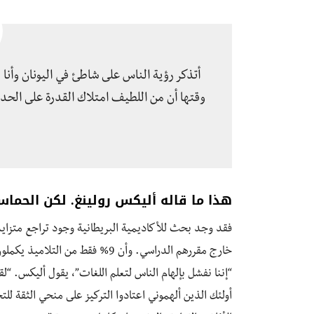
أتذكر رؤية الناس على شاطئ في اليونان وأنا
وقتها أن من اللطيف امتلاك القدرة على الحد
هذا ما قاله أليكس رولينغ. لكن الحماس
فقد وجد بحث للأكاديمية البريطانية وجود تراجع متزايد 
خارج مقررهم الدراسي. وأن 9% فقط من التلاميذ يكملون دراسة الفرنسية بعد المقرر الدراسي، ليصلوا لمستوى متقدم.
“إننا نفشل بإلهام الناس لتعلم اللغات”، يقول أليكس. “
أولئك الذين ألهموني اعتادوا التركيز على منحي الثقة