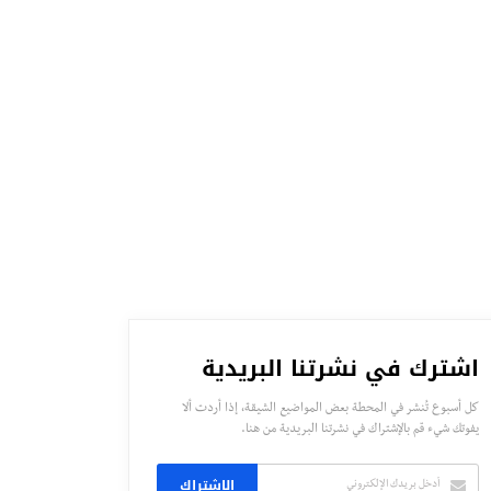
اشترك في نشرتنا البريدية
كل أسبوع تُنشر في المحطة بعض المواضيع الشيقة، إذا أردت ألا
يفوتك شيء قم بالإشتراك في نشرتنا البريدية من هنا.
الاشتراك