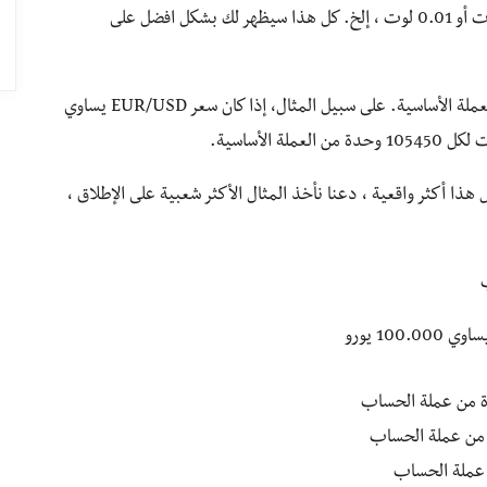
المثال ، 1000 دولار بالضبط ، يمكنه شراء 1 لوت أو 2 لوت أو 0.01 لوت ، إلخ. كل هذا سيظهر لك بشكل افضل على
الحصة القياسية في الفوركس هي 100،000 وحدة من العملة الأساسية. على سبيل المثال، إذا كان سعر EUR/USD يساوي
 أكثر واقعية ، دعنا نأخذ المثال الأكثر شعبية على الإطلاق ،