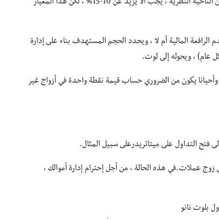
يوصى عموما بإبقاء المخاطر عند مستوى أقل من 5%. من الناحية النظرية ، يجب ألا يزيد عن 10-15% ، لكن هذا المعيار
م الرافعة المالية أم لا ، ويحدد الحجم المستهدف بناء على إدارة
 عام) ، ويحوله إلى لوت.
فة وأحيانا يكون من الضروري حساب قيمة نقطة واحدة في أزواج غير
لى فتح التداول على ميتاتريدرعلى سبيل المثال.
ى زوج عملات.في هذه الحالة ، من أجل إحترام إدارة أموالك ،
ل بلوت نانو