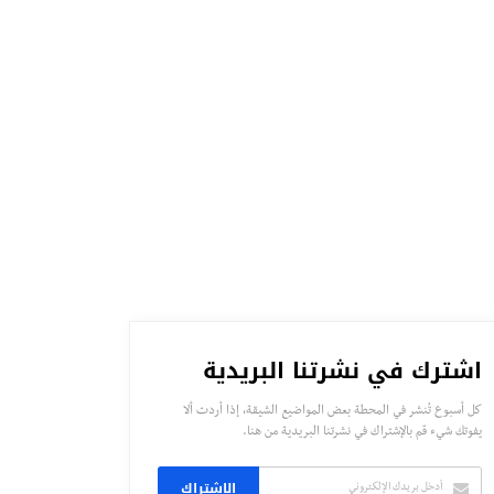
اشترك في نشرتنا البريدية
كل أسبوع تُنشر في المحطة بعض المواضيع الشيقة، إذا أردت ألا
يفوتك شيء قم بالإشتراك في نشرتنا البريدية من هنا.
الاشتراك