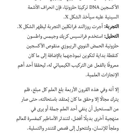
الأكسجين DNA تركيبًا حلزونيًا، فإن انحراف الأشعة
السينية عليه سيأخذ الشكل X.
التجربة:
أجرت روزالند فرانكلين التجربة ليظهر الشكل X.
التحليل:
استخدم فرانسيس كريك وجيمس واطسون
حلزونية الحمض النووي الريبوزي منقوص الأكسجين
كنقطة بداية لتكوين نموذجهما بالإضافة إلى ما كان
معروفًا بالفعل عن التركيب الكيميائي له، ليحققا أحد أهم
الإنجازات العلمية.
إلا أنه وفي هذه القرون الأربعة بلغ العلم كل مبلغ، فلم
يترك مجالًا إلا وحقق ما كان يُعتقد باستحالته، حتى صار
من المستحيل أن ينفي أحد العلم جملة أو يرى في
منهجية أخرى بديلًا أفضل، لتندثر الأساطير كمفسرة للعالم
وملجأ للإنسان، ولتتحول إلى قصص للتندر والتسلية.