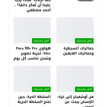
الفلسفة؟
حنة أرندت: لماذا يجب
علينا أن نُفكر دائمًا؟ ..
أحمد مصطفى
آفاق فلسفيّة‎
آفاق فلسفيّة‎
جماليات السيطرة
هواوي Pura 90s Pro
وجماليات اللايقين
Max: تجربة تصوير
وشحن تناسب كل يوم
آفاق فلسفيّة‎
آفاق فلسفيّة‎
من أوشفيتز إلى غزة:
السلطة الحرة: حين
الإنسان يبحث عن
تنتج السلطة الحرية
المعنى