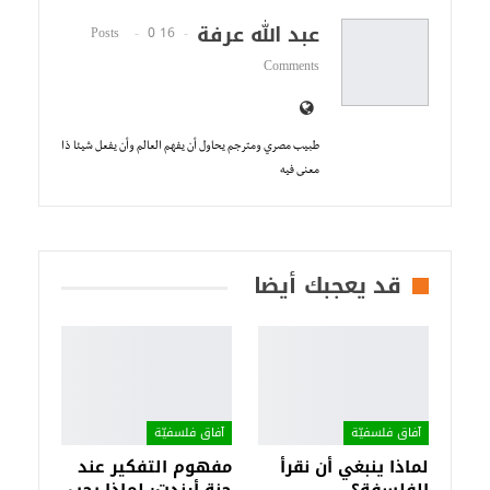
عبد الله عرفة
0
16 Posts
Comments
طبيب مصري ومترجم يحاول أن يفهم العالم وأن يفعل شيئا ذا
معنى فيه
قد يعجبك أيضا
آفاق فلسفيّة‎
آفاق فلسفيّة‎
لماذا ينبغي أن نقرأ
مفهوم التفكير عند