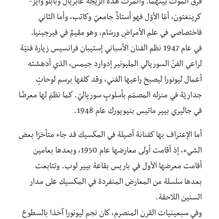
فرق الموت بينهما. وأثمرت هذه الزيجة غابريال وبابلو وايز-
كرينغتون، أمّا الأوّل فهو أستاذٌ جامعيّ وكاتب، وأما الثاني
فاختصاصي في علم الأمراضِ ورسّام، وهو مقيمٌ في فيرجينيا.
في عام 1947 نظم الفنان الأسباني إستيبان فرانسيس زيارة فنيّة
لراعي الفنّ السوريالي المليونير إدوارد جيمس، الذي أدهشته
أعمال ليونورا ليصبحَ راعيها الفني، وقد كلفها برسم لوحاتٍ
جداريّة في منزله المصمّم بأسلوبٍ سورياليّ. كما نظمَ لها معرضًا
في جاليري بيير ماتيس بنيويورك عام 1948.
أما الإعتراف بها كفنانة أصيلة في المكسيك قد جاء متأخرًا بعض
الشيء، إذ أقامت أولى معارضها عام 1950، وبعدها بعامين
أقامت معرضها الأول في باريس بقاعة بيير لوب. وتتابعت
بعدها سلسلة من المعارض المنفردة في المكسيك على مدار
السنين اللاحقة.
وفي سبعينيات القرن المنصرم، كان نجم ليونورا آخذا بالسطوع