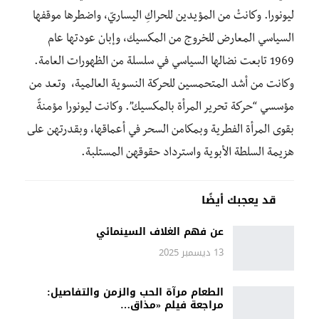
ليونورا. وكانتْ من المؤيدين للحراكِ اليساريّ، واضطرها موقفها
السياسي المعارض للخروج من المكسيك، وإبان عودتها عام
1969 تابعت نضالها السياسي في سلسلة من الظهورات العامة.
وكانت من أشد المتحمسين للحركة النسوية العالمية، وتعد من
مؤسسي “حركة تحرير المرأة بالمكسيك”. وكانت ليونورا مؤمنةً
بقوى المرأة الفطرية وبمكامن السحر في أعماقها، وبقدرتهن على
هزيمة السلطة الأبوية واسترداد حقوقهن المستلبة.
قد يعجبك أيضًا
عن فهم الغلاف السينمائي
13 ديسمبر 2025
الطعام مرآة الحب والزمن والتفاصيل:
مراجعة فيلم «مذاق…