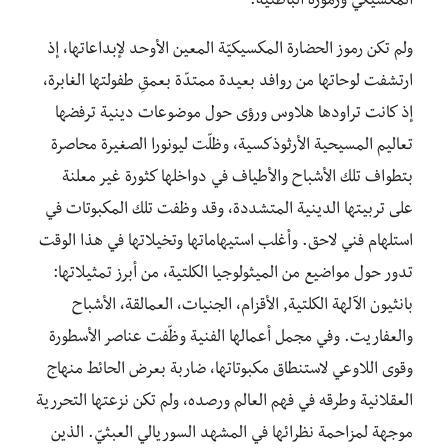
المكسيكي ورموزه الباطنيّة.
ولم تكن رموز الحضارة المكسيكيّة المعين الأوحد لإبداعاتها، إذ
ارتشفت لوحاتها من روافد بعيدة ممتدّة بعمقِ طفولتها الغابرة،
إذ كانت تراودها هلاوس ورؤى حول موضوعات دينية ترفضها
تعاليم المسيحية الأرثوذكسية، وظلّت ليونورا الصغيرة محاصرة
بتطواف تلك الأشباح والأطياف في دواخلها كثورة غير معلنة
على تربيتها الدينية المتشددة، وقد وظفت تلك المكبوتات في
استلهام فني لاحق. وأغلب استيهاماتها وتخيلاتها في هذا الوقت
تدور حول مواضيع من الميثولوجيا الكلتية، من أبرز تمثيلاتها:
بانثيون الآلهة الكلتية, الأقزام، الجنيات، العمالقة، الأشباح
والعفاريت. وفي مجمل أعمالها الفنية وظّفت عناصر الأسطورة
وقوى اللاوعي لاستنطاق مكبوتاتها، ضاربة بعرض الحائط منهاج
العقلانية وطرقه في فهم العالم ورصده، ولم تكن نزعتها التحررية
موجهة لمزاحمة نظرائها في المشهد السوريالي العبثيّ. الذين