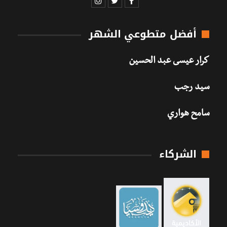
أفضل متطوعي الشهر
كرار عيسى عبد الحسين
سيد رجب
سامح هواري
الشركاء