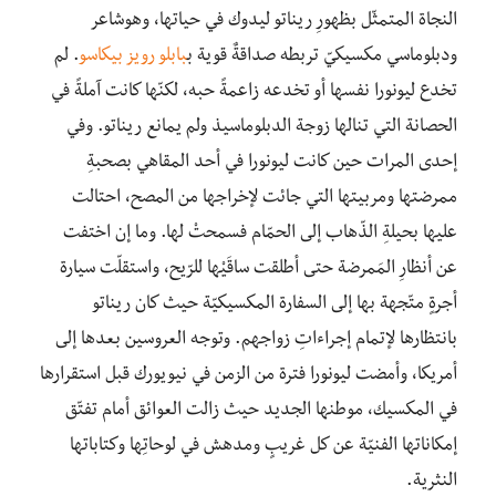
النجاة المتمثّل بظهورِ ريناتو ليدوك في حياتها، وهوشاعر
ودبلوماسي مكسيكيّ تربطه صداقةٌ قوية ب
بابلو
رويز
بيكاسو
. لم
تخدع ليونورا نفسها أو تخدعه زاعمةً حبه، لكنّها كانت آملةً في
الحصانة التي تنالها زوجة الدبلوماسيذ ولم يمانع ريناتو. وفي
إحدى المرات حين كانت ليونورا في أحد المقاهي بصحبةِ
ممرضتها ومربيتها التي جائت لإخراجها من المصح، احتالت
عليها بحيلةِ الذّهاب إلى الحمّام فسمحتْ لها. وما إن اختفت
عن أنظارِ المَمرضة حتى أطلقت ساقَيْها للرّيح، واستقلّت سيارة
أجرةٍ متّجهة بها إلى السفارة المكسيكيّة حيث كان ريناتو
بانتظارها لإتمام إجراءاتِ زواجهم. وتوجه العروسين بعدها إلى
أمريكا، وأمضت ليونورا فترة من الزمن في نيويورك قبل استقرارها
في المكسيك، موطنها الجديد حيث زالت العوائق أمام تفتّق
إمكاناتها الفنيّة عن كل غريبٍ ومدهش في لوحاتِها وكتاباتها
النثرية.