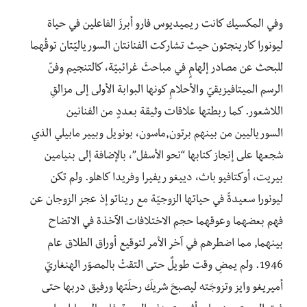
وفي المكسيك كانت ريميديوس فارو أبرزَ الفاعلين في حياة
ليونورا كارينجتون حيث تشاركت الفنانتان السورياليّتان توقُهما
للبحث عن مصادر إلهامٍ في مباحثَ غرائبيّة، كالتنجيم وفنّ
الرسم الميتافيزيقيّ والأحلامِ كونها البوابة الأولى إلى مزالقِ
اللاشعور. كما ربطتها علاقات وثيقة بعددٍ من الفنانين
السورياليين من بينهم برتون,ماسون، بونويل وبيير مابيلي الذي
شجعها على إنجاز كتابها “نحو الأسفل”، بالإضافة إلى بنيامين
بيريت، أوكتافيو باث، دييغو ريفيرا وفريدا كاهلو. ولم تكن
ليونورا سعيدةً في حياتها الزوجيّة مع ريناتو إذ عجز الزوجان عن
فهم بعضهما وعوقهما حجم الاختلافات الآخذة في الاتضاح
بينهما, مما اضطرهم في آخر الأمر لتوقيع أوراق الطلاق عام
1946. ولم يمضِ وقت طويلٌ حتى التقتْ بالمصوّر الهنغاريّ
أميريغو وايز وتزوجَته ليصبحَ شريكَ رحلَتها ورفيق دربها حتى