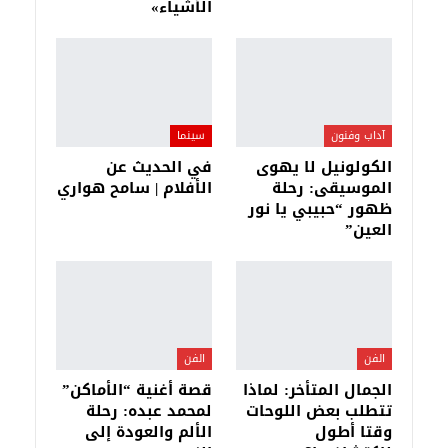
الأشياء»
آداب وفنون
سينما
الكولونيل لا يهوى
في الحديث عن
الموسيقى: رحلة
الأفلام | سامح هواري
ظهور “حبيبي يا نور
العين”
الفن
الفن
الجمال المتأخر: لماذا
قصة أغنية “الأماكن”
تتطلب بعض اللوحات
لمحمد عبده: رحلة
وقتا أطول
الألم والعودة إلى