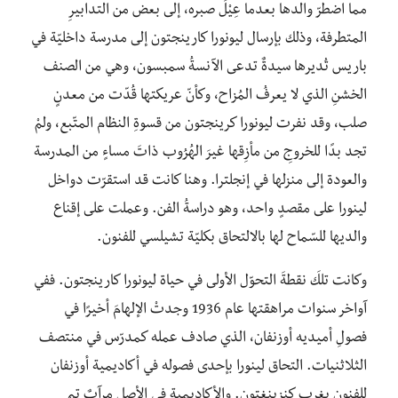
مما اضطرّ والدها بعدما عِيْلَ صبره، إلى بعض من التدابيرِ
المتطرفة، وذلك بإرسال ليونورا كارينجتون إلى مدرسة داخليّة في
باريس تُديرها سيدةٌ تدعى الآنسةُ سمبسون، وهي من الصنف
الخشنِ الذي لا يعرفُ المُزاح، وكأنّ عريكتها قُدّت من معدنٍ
صلب، وقد نفرت ليونورا كرينجتون من قسوةِ النظام المتّبع، ولمْ
تجد بدًا للخروجِ من مأزِقها غيرَ الهُرُوب ذاتَ مساءٍ من المدرسة
والعودة إلى منزلها في إنجلترا. وهنا كانت قد استقرّت دواخل
لينورا على مقصدٍ واحد، وهو دراسةُ الفن. وعملت على إقناع
والديها للسّماح لها بالالتحاق بكليّة تشيلسي للفنون.
وكانت تلكَ نقطةَ التحوّل الأولى في حياة ليونورا كارينجتون. ففي
آواخر سنوات مراهقتها عام 1936 وجدتْ الإلهامَ أخيرًا في
فصولِ أميديه أوزنفان، الذي صادف عمله كمدرّس في منتصف
الثلاثنيات. التحاق لينورا بإحدى فصوله في أكاديمية أوزنفان
للفنون بغرب كنزينغتون. والأكاديمية في الأصل مرآبٌ تم