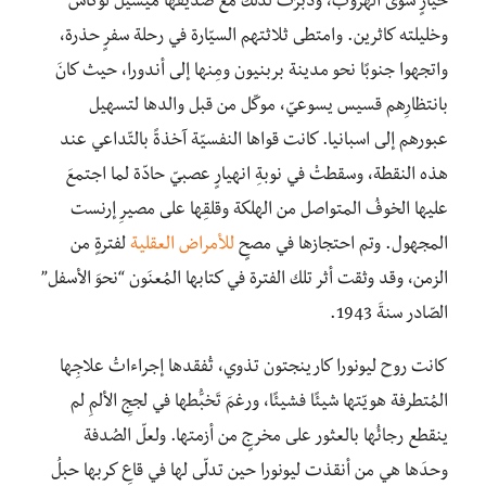
خيارٍ سوى الهروب، ودبّرَت لذلك مع صديقها ميشيل لوكاش
وخليلته كاثرين. وامتطى ثلاثتهم السيّارة في رحلة سفرٍ حذرة،
واتجهوا جنوبًا نحو مدينة بربنيون ومِنها إلى أندورا، حيث كانَ
بانتظارِهم قسيس يسوعيّ، موكّل من قبل والدها لتسهيل
عبورهم إلى اسبانيا. كانت قواها النفسيّة آخذةً بالتّداعي عند
هذه النقطة، وسقطتْ في نوبةِ انهيارٍ عصبيّ حادّة لما اجتمعَ
عليها الخوفُ المتواصل من الهلكة وقلقِها على مصيرِ إرنست
المجهول. وتم احتجازها في مصحٍ
للأمراض العقلية
لفترةٍ من
الزمن، وقد وثقت أثر تلك الفترة في كتابها المُعنَون “نحوَ الأسفل”
الصّادر سنةَ 1943.
كانت روح ليونورا كارينجتون تذوي، تُفقدها إجراءاتُ علاجِها
المُتطرفة هويّتها شيئًا فشيئًا، ورغمَ تَخبُّطها في لججِ الألمِ لم
ينقطع رجائُها بالعثور على مخرجٍ من أزمتها. ولعلّ الصُدفة
وحدَها هي من أنقذت ليونورا حين تدلّى لها في قاعِ كربها حبلُ