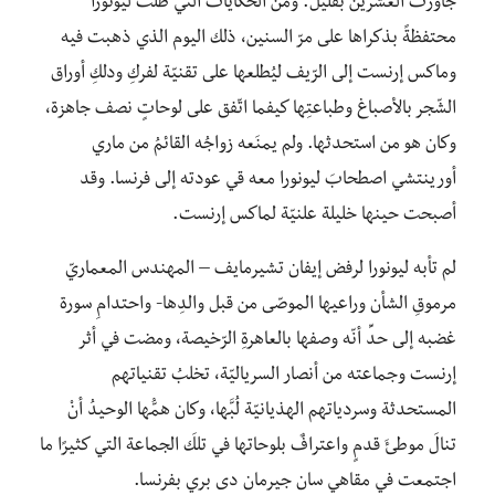
جاوزتْ العشرين بقليل. ومن الحكايات التي ظلّت ليونورا
محتفظةً بذكراها على مرّ السنين، ذلك اليوم الذي ذهبت فيه
وماكس إرنست إلى الرّيف ليُطلعها على تقنيّة لفركِ ودلكِ أوراق
الشّجر بالأصباغ وطباعتِها كيفما اتّفق على لوحاتٍ نصف جاهزة،
وكان هو من استحدثها. ولم يمنَعه زواجُه القائمُ من ماري
أورينتشي اصطحابَ ليونورا معه قي عودته إلى فرنسا. وقد
أصبحت حينها خليلة علنيّة لماكس إرنست.
لم تأبه ليونورا لرفض إيفان تشيرمايف – المهندس المعماريّ
مرموقِ الشأن وراعيها الموصّى من قبل والدِها- واحتدامِ سورة
غضبه إلى حدِّ أنّه وصفها بالعاهرةِ الرّخيصة، ومضت في أثر
إرنست وجماعته من أنصار السرياليّة، تخلبُ تقنياتهم
المستحدثة وسردياتهم الهذيانيّة لُبَّها، وكان همُّها الوحيدُ أنْ
تنالَ موطئَ قدمٍ واعترافٌ بلوحاتها في تلكَ الجماعة التي كثيرًا ما
اجتمعت في مقاهي سان جيرمان دى بري بفرنسا.