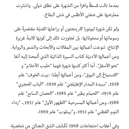
بعدما نالت قسطًا وافرًا من الشهرة على نطاق دولي. وانتثرت
معارضها على ضفتي الأطلس في شتى البقاع.
ولم تكن شهرة ليونورا كارينجتون أو براعتُها الفنيّة مقتصرةً على
رسوماتها أو منحوتاتها، بل تجاوزت ذلك إلى كونِها كاتبةً غزيرة
الإنتاج، تنوعت أعمالها بين المقالات والأبحاث والشعر والرواية.
ومن أعمالها الأدبيّة كتاب السيرة الذاتيّة الذي ألمحنا إليه آنفا
“نحو الأسفل”. أما أكثرَ كتبها شهرة فهما “حليب الأحلام” و
“الاستماعُ إلى البوق”، ومن أعمالها أيضًا: :بيت الخوف” عام
1938, “سيدة المدار الإهليلجيّ” عام 1939، “الباب الحجري”
عام 1976، “الحمام يطير” عام 1986، “الحصان السابع” عام
1988، ومن أعمالها المسرحية “الظهور الأول” عام 1937,، “رداء
النوم القطني” عام 1951، و”بينلوب” عام 1969.
وفي أعقاب احتجاجات 1968 تَكَشّف الشق النضاليّ من شخصيّة