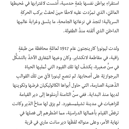
استقراءِ بواطن نفسها بلغةٍ حدسية، أسّست لاغترابها في مُحيطها
العائليّ، الذي تمرَّدت عليه لاحقًا حينَ لحقتْ بركب الحركةِ
السريالية؛ لتجدَ في نزعاتها الجامحةِ، ما يتّسق وغرابةَ عالمِها
الداخليّ الذي ألفَته منذُ الطفولة.
ولدت ليونورا كارينجتون عام 1917 لعائلةٍ محافظة من طبقةٍ
راقية، في مقاطعة لانكشاير. وكان وعيها المُفارق الآخذُ بالتشكُّل
في سنٍّ صغيرة، يكشفُ لها تلك القيود التي تُمليها الحياة
البرجوازيّة على أصحابها. لم تنصع لينورا لأيّ من تلكَ القوالبِ
الذّهنية الصارمة، التي حاول أبواها الكاثوليكيان فرضَها وتكوينها
لديها منذ البداية. ففي سنِّ الثامنة أرسَلوها إلى دير القيامة
للرّاهبات في مدينة تشيلمسفورد. لم يرُق لها مناخُ الدّير وكانت
ترفضُ القيام بأعمالها الدراسيّة، مما اضّطرهم إلى فصلها في
نهاية الأمر، وعلى منواله لفَظَها دير سانت ماري في قرية