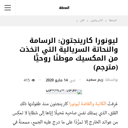
المحطة
آداب وفنون
الفن
ليونورا كارينجتون: الرسامة
والنحاتة السريالية التي اتخذت
من المكسيك موطنًا روحيًّا
(مترجم)
بواسطة
ريم سعيد
في
14 مايو 2020
415
عَرِفتْ
الكاتبة والقاصّة ليونورا
كارينجتون منذ طفولتها ذلك
القلق، الذي يمتلك نفسَِ صاحبِه مُحيلًا إيّاها إلى شظايا لا تعكِس
من عوائد الخارج إلا تمرُّدًا على ما درج عليه الجمع، ممعنةً في