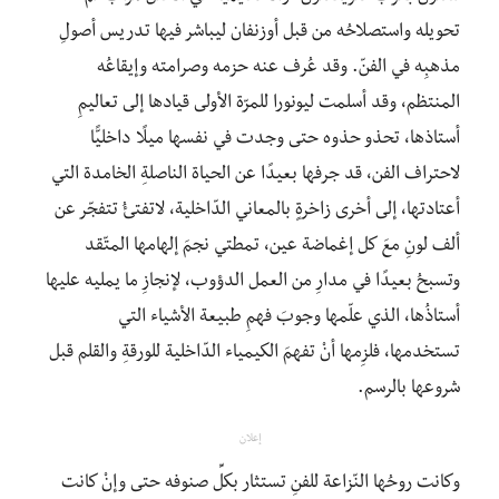
تحويله واستصلاحُه من قبل أوزنفان ليباشر فيها تدريس أصولِ
مذهبِه في الفنّ. وقد عُرف عنه حزمه وصرامته وإيقاعُه
المنتظم، وقد أسلمت ليونورا للمرّة الأولى قيادها إلى تعاليمِ
أستاذها، تحذو حذوه حتى وجدت في نفسها ميلًا داخليًّا
لاحتراف الفن، قد جرفها بعيدًا عن الحياة الناصلةِ الخامدة التي
أعتادتها، إلى أخرى زاخرةٍ بالمعاني الدّاخلية، لاتفتئُ تتفجّر عن
ألف لونِ معَ كل إغماضة عين، تمطتي نجمَ إلهامها المتّقد
وتسبحُ بعيدًا في مدارِ من العمل الدؤوب، لإنجازِ ما يمليه عليها
أستاذُها، الذي علّمها وجوبَ فهمِ طبيعة الأشياء التي
تستخدمها، فلزِمها أنْ تفهمَ الكيمياء الدّاخلية للورقةِ والقلم قبل
شروعها بالرسم.
إعلان
وكانت روحُها النّزاعة للفنِ تستثار بكلِّ صنوفه حتى وإنْ كانت