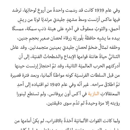
وفي عام 1939 كانت قد رسَمت واحدةً من أروعِ لوحاتِها، ترصُد
فيها ماكس أرْنِست وسطَ مشهدٍ جليديّ مرتديًا ثوبًا من ريشٍ
أحمقِ، والثوبُ معقوفٌ في آخرِه على هيئة ذنبِ سمكة، ممسكًا
بيده ما يشبِه حافظةً بلّوريّة زرقاءَ لحصان صغيرِ بحجمِ جنين،
وخلفه تمثالٌ ضخمٌ لحصانٍ جليديّ بعينين متجمدتين. وقد عاشَ
الثنائيُّ حياةً هانئة قوامها الإبداع والشطحاتُ الفنيّة، إلى أن
أدركتهم الحرب العالميّة الثانية، وقد تمَّ احتجازُ إرنست حينها
من قبل السلطات الفرنسيّة كونه مواطنًا ألمانيا، وبعد فترة قصيرة
تمَّ اطلاقُ سراحه. غير أنّه وفي عام 1940 تم اقتياده إلى أحدِ
المعتقالاتِ
النازية
في آكس أون بروفانس. ولم تستطع لينورا
رؤيته إلا مرّة وحيدةً لم تدُم سوى دقيقتين.
ولما كانت القوات الألمانيّة آخذةً بالاقتراب، لم يكنْ أمامها من