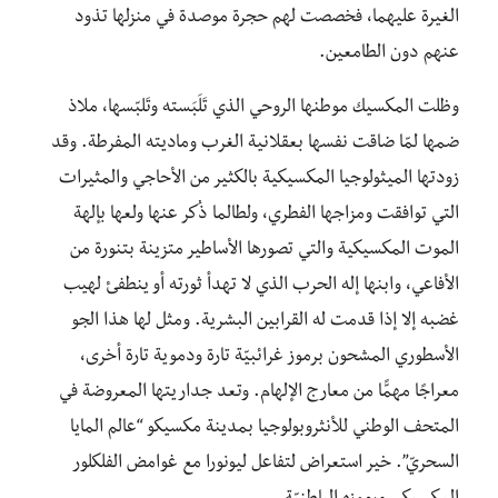
الغيرة عليهما، فخصصت لهم حجرة موصدة في منزلها تذود
عنهم دون الطامعين.
وظلت المكسيك موطنها الروحي الذي تَلَبَسته وتَلبّسها، ملاذ
ضمها لمّا ضاقت نفسها بعقلانية الغرب وماديته المفرطة. وقد
زودتها الميثولوجيا المكسيكية بالكثير من الأحاجي والمثيرات
التي توافقت ومزاجها الفطري، ولطالما ذُكر عنها ولعها بإلهة
الموت المكسيكية والتي تصورها الأساطير متزينة بتنورة من
الأفاعي، وابنها إله الحرب الذي لا تهدأ ثورته أو ينطفئ لهيب
غضبه إلا إذا قدمت له القرابين البشرية. ومثل لها هذا الجو
الأسطوري المشحون برموز غرائبيّة تارة ودموية تارة أخرى،
معراجًا مهمًّا من معارج الإلهام. وتعد جداريتها المعروضة في
المتحف الوطني للأنثروبولوجيا بمدينة مكسيكو “عالم المايا
السحريّ”. خير استعراض لتفاعل ليونورا مع غوامض الفلكلور