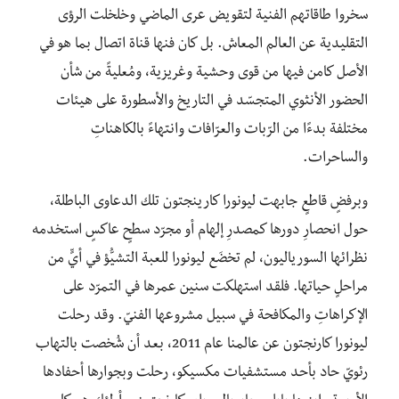
سخروا طاقاتهم الفنية لتقويض عرى الماضي وخلخلت الرؤى
التقليدية عن العالم المعاش. بل كان فنها قناة اتصال بما هو في
الأصل كامن فيها من قوى وحشية وغريزية، ومُعليةً من شأن
الحضور الأنثوي المتجسّد في التاريخ والأسطورة على هيئات
مختلفة بدءًا من الرّبات والعرّافات وانتهاءً بالكاهناتِ
والساحرات.
وبرفضٍ قاطعٍ جابهت ليونورا كارينجتون تلك الدعاوى الباطلة،
حول انحصارِ دورها كمصدرِ إلهام أو مجرّد سطحٍ عاكسٍ استخدمه
نظرائها السورياليون، لم تخضَع ليونورا للعبة التشيُّؤ في أيٍّ من
مراحلٍ حياتها. فلقد استهلكت سنين عمرها في التمرّد على
الإكراهاتِ والمكافحة في سبيل مشروعها الفنيّ. وقد رحلت
ليونورا كارنجتون عن عالمنا عام 2011، بعد أن شُخصت بالتهاب
رئويّ حاد بأحد مستشفيات مكسيكو، رحلت وبجوارها أحفادها