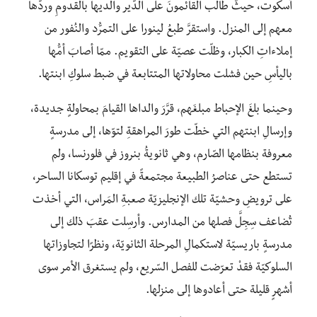
أسكوت، حيثَُ طالب القائمونَ على الدّير والديها بالقدومِ وردّها
معهم إلى المنزل. واستقرَّ طبعُ لينورا على التمرُّد والنُفور من
إملاءاتِ الكبار، وظلّت عصيّة على التقويم. ممّا أصابَ أمُّها
باليأسِ حين فشلت محاولاتها المتتابعة في ضبط سلوكِ ابنتها.
وحينما بلغَ الإحباط مبلغَهم، قرَّرَ والداها القيامَ بمحاولةٍ جديدة،
وإرسالِ ابنتهم التي خطّت طورَ المراهقةِ لتوّها، إلى مدرسةٍ
معروفة بنظامها الصّارم، وهي ثانويةُ بنروز في فلورنسا، ولم
تستطع حتى عناصرُ الطبيعة مجتمعةً في إقليم توسكانا الساحر،
على ترويضِ وحشيّة تلك الإنجليزيّة صعبةِ المَراس، التي أخذت
تُضاعف سِجِلَّ فصلها من المدارس. وأرسِلت عقبَ ذلك إلى
مدرسةٍ باريسيّة لاستكمالِ المرحلة الثانويّة، ونظرًا لتجاوزاتها
السلوكيّة فقدْ تعرّضت للفصل السّريع، ولم يستغرق الأمر سوى
أشهرٍ قليلة حتى أعادوها إلى منزلها.