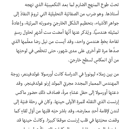
تحتَ طوعِ المنهجِ الصّارم لما بعد التكعيبيّة الذي نهجه
أستاذها. وهو ضرب من الصفائيّة التحليليّة التي ترومُ النفاذَ إلى
جواهرِ الأشياء، بتحطيم الشّكل الخارجيّ وصورتِه المرئيّة، وإعادةُ
تمثيله هندسيًّا. ويُذكر عنها أنّها أمضت ست أشهرٍ تحاول رسمَ
تفاحة بخطٍ هندسيّ واحد، وقد آيست من نيل رضا معلّمها الذي
صدَّها مرة تلو أخرى على مدى شهور، حتى تتخلّص في لوحتِها
من أيّ انعكاسٍ لسطحِ خارجيّ.
من بين زملاء ليونورا في الدراسة كانت أورسولا غولدفينغر، زوجة
المهندس المعمار المجدد مجريّ المولد إرنو غولدفينجر. وقد
دعتها أورسولا إلى حفلِ عشاءٍ مرةً، فصادف ذلك حضور ماكس
إرنست الذي التقتْه للمرةِ الأولى حينها. وكان في رحلة فنيّة إلى
لندن لإقامة أحدِ معارضه، وقد باشرَ حبّه قلبَها من أوّل لقاءٍ كما
وقعَت محبّتها في قلب إرنست موقعًا كبيرًا. وكانتْ حينها قد