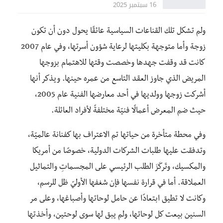
16 سبتمبر 2025
ولم تشكل تلك القناعات السياسية عائقًا يحول دون أن تكون
زوجة وأما متوجهة بكليتها لرعاية شؤون أسرتها، وفي عام 2007
كانت قد وقفت جهدها وخصصت وقتها للاهتمام بزوجها
المريض الذي جاوز العقد التاسع من عمره حينها. ويذكر أنها
أشركت زوجها وولديها في أحد معارضها الفنية عام 2005،
حيث ضم المعرض أعمالًا فنيّة مختلفةً لأفراد العائلة.
وفي محطة متأخرة من حياتها تم الاعتراف بها كفنانة عالميّة،
وتدفقت عليها طلبات الشركات الدولية، خصوصًا من أمريكا
والمكسيك، وتَركَزَ الطلب الرئيسي على المجسماتِ والتماثيل
العملاقة. أما في قرارة نفسها فإن شغفها الأوليّ ظل للرسم،
وكانت لا تطيق ابتعادًا عن حامل لوحاتها وأصباغها، وعلى مر
السنين بيعت كل لوحاتها، ولم يبق لها سوى لوحتين، وأخذتها