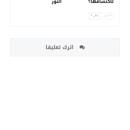
لاكتشافها؟
النور
السابق
التالي
اترك تعليقا