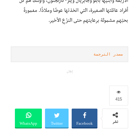
الأربعة وابنيها بابلو وجابريال ويلز-كارنجتون، وأولئك هم كل
أفراد عائلتها الصغيرة، التي اتخذتها عوضًا وملاذًا. مغمورةً
بحبّهم مشمولة برعايتهم حتى النزْعِ الأخير.
مصدر الترجمة
إعلان
415
WhatsApp
Twitter
Facebook
نشر