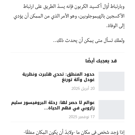
وبارتباط أوّل أكسيد الكربون فإنه يسدّ الطريق على ارتباط
الأكسجين بالهيموجلوبين، وهو الأمر الذي من الممكن أن يؤدي
إلى الوفاة.
ولعلك تسأل متى يمكن أن يحدث ذلك..
قد يعجبك أيضًا
حدود المنطق: تحدي هلبرت ونظرية
غودل وآلة تورنغ
20 أبريل 2026
عوالم لا حصر لها: رحلة البروفيسور سليم
زاروبي في فهم الحياة…
17 نوفمبر 2025
إذا وُجِد شخص في مكان ما -ولابدّ أن يكون المكان مغلقًا-