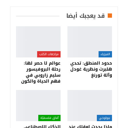
قد يعجبك أيضا
الفيزياء
مراجعات الكتب
حدود المنطق: تحدي
عوالم لا حصر لها:
هلبرت ونظرية غودل
رحلة البروفيسور
وآلة تورنغ
سليم زاروبي في
فهم الحياة والكون
بيولوجي
آفاق فلسفيّة‎
ماذا يحدث لعقلك عند
الذكاء الاصطناعي