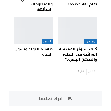
تعلم لغة جديدة؟
والمنظومات
المتألهة
بيولوجي
العلوم
كيف ستؤثر الهندسة
ظاهرة التولد ونشوء
الوراثية في التطور
الحياة
والتحسّن البشري؟
السابق
التالي
اترك تعليقا