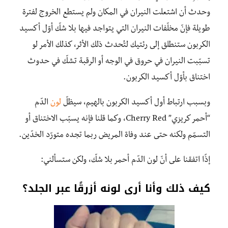
وحدث أن اشتعلت النيران في المكان ولم يستطع الخروج لفترة
طويلة فإنّ مخلّفات النيران التي يتواجد فيها بلا شكّ أوّل أكسيد
الكربون ستنطلق إلى رئتيك لتُحدث ذلك الأثر، كذلك الأمر لو
تسبّبت النيران في حروق في الوجه أو الرقبة تشكّ في حدوث
اختناق بأوّل أكسيد الكربون.
وبسبب ارتباط أول أكسيد الكربون بالهيم، سيظلّ
لون
الدّم
“أحمر كريزي” Cherry Red، وكما قلنا فإنه يسبّب الاختناق أو
التسمّم ولكنه حتى عند وفاة المريض ربما تجده متورّد الخدّين.
إذًا اتفقنا على أنّ لون الدّم أحمر بلا شكّ، ولكن ستسألني:
كيف ذلك وأنا أرى لونه أزرقًا عبر الجلد؟