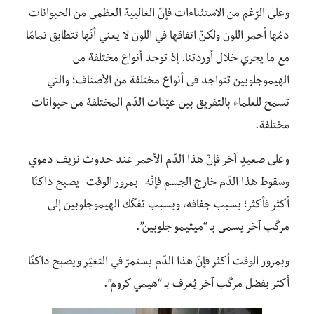
وعلى الرّغم من الاستثناءات فإنّ الغالبية العظمى من الحيوانات
دمُها أحمر اللون ولكـنّ اتفاقها في اللون لا يعني أنّها تتطابق تمامًا
مع ما يجري خلال أوردتنا. إذ توجد أنواع مختلفة من
الهيموجلوبين تتواجد فى أنواع مختلفة من الأصناف؛ والتي
تسمح للعلماء بالتفريق بين عيّنات الدّم المختلفة من حيوانات
مختلفة.
وعلى صعيدٍ آخر فإنّ هذا الدّم الأحمر عند حدوث نزيف دموي
وسقوط هذا الدّم خارج الجسم فإنّه -بمرور الوقت- يصبح داكنًا
أكثر فأكثر؛ بسبب جفافه، وبسبب تفكّك الهيموجلوبين إلى
مركّب آخر يسمى بـ “ميثيمو جلوبين”.
وبمرور الوقت أكثر فإنّ هذا الدّم يستمرّ في التغيّر ويصبح داكنًا
أكثر بفضل مركّب آخر يُعرف بـ “هيمي كروم”.