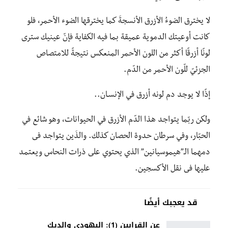
لا يخترق الضوءُ الأزرق الأنسجةَ كما يخترقها الضوء الأحمر، فلو
كانت أوعيتك الدموية عميقة بما فيه الكفاية فإنّ عينيك سترى
لونًا أزرقًا أكثر من اللون الأحمر المنعكس نتيجةً للامتصاص
الجزئيّ للّون الأحمر من الدّم.
إذًا لا يوجد دم لونه أزرق في الإنسـان..
ولكن ربّما يتواجد هذا الدّم الأزرق في الحيوانات، وهو شائع في
الحبّار، وفي سرطان حدوة الحصان كذلك. والذَين يتواجد فى
دمهما الـ”هيموسيانين” الذي يحتوي على ذرات النحاس ويعتمد
عليها فى نقل الأكسجين.
قد يعجبك أيضًا
عن القرابين (1): اليهودي والديك