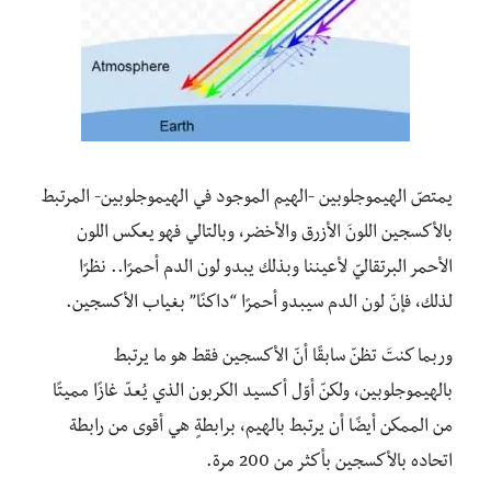
يمتصّ الهيموجلوبين -الهيم الموجود في الهيموجلوبين- المرتبط
بالأكسجين اللونَ الأزرق والأخضر، وبالتالي فهو يعكس اللون
الأحمر البرتقاليّ لأعيننا وبذلك يبدو لون الدم أحمرًا.. نظرًا
لذلك، فإنّ لون الدم سيبدو أحمرًا “داكنًا” بغياب الأكسجين.
وربما كنتَ تظنّ سابقًا أنّ الأكسجين فقط هو ما يرتبط
بالهيموجلوبين، ولكنّ أوّل أكسيد الكربون الذي يُعدّ غازًا مميتًا
من الممكن أيضًا أن يرتبط بالهيم، برابطةٍ هي أقوى من رابطة
اتحاده بالأكسجين بأكثر من 200 مرة.