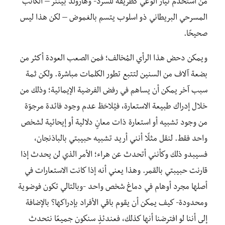
من استخدم تيار الوعي كطريقة للسرد- وهارولد بينتر – الكاتب
المسرحي البريطاني ذو اسلوب يتسم بالغموض – لكن هذا ليس
صحيحًا.
ويمكن دحض هذا الرأي المُخالف؛ فمن الصعب العودة أكثر من
بضعة آلاف من السنين لتتبع تطور الكلمات مباشرة. ولكن ثمة
سبب آخر يمكن أن يساهم في رفض الفرضية الإيمائية؛ وذلك من
خلال إدراك طبيعة الاستعارة، فيُلاحَظ عدم وجود فائدة مرجوّة
من وجود تشبيه أو استعارة ذات معانٍ دلالية أو إيحائية لشخص
واحد فقط. لنقل مثلًا أنني أريد تشبيه حبيبتي بالباذنجان،
فسيبدو ذلك وكأنني أتحدث عن هراء؛ الأمر الذي لن يحدث إذا
قارنت حبيبتي بالقمر. وهذا يعني أنه إذا كانت الاستعارات في
أصلها مجرد أوهام في دماغ شخص واحد -وبالتالي تكون فوضوية
ومحدودة- كيف يمكن أن يقوم باقي الأفراد بإدراكها؟ بالإضافة
إلى أننا لو افترضنا أنها كذلك، فعندئذٍ سنكون جميعًا نتحدث