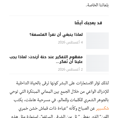
بلغاتنا الخاصة.
قد يعجبك أيضًا
لماذا ينبغي أن نقرأ الفلسفة؟
4 أغسطس 2026
مفهوم التفكير عند حنة أرندت: لماذا يجب
علينا أن نُفكر…
2 أغسطس 2026
لذلك تؤثر الاستعارات على البشر كونها ترقى بالحياة الداخلية
للإدراك الواعي من خلال الجمع بين المعاني المبتكرة التي توحي
بالجوهر الشعري للكلمات وللعالم. في مسرحية هاملت، يكتب
شكسبير
عن الصباح وكأنه “عباءة ذات قماش خشن خمري
اللون” الذي يغطي ” تل يون الشرقي المرتفع”. استعارة مثل هذه