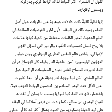
القول أن الشعراء أكثر انتباهًا لذاك الرابط كونهم يدركونه
ويسعون لإظهاره.
إنها نظرةٌ ثاقبةٌ ذات دلالات جوهرية على نظريات حول أصل
اللغة، ويعود ذلك في المقام الأول لكون الفرضيات السائدة في
العلم الحديث تعتبر الكلمات مختلفة من ناحية كونها علامات
بلا روح تعمل كتسميات للأشياء والرموز التي تسهّل الفهم
الإدراكي. يلخّص عالم النفس التطوري الإنجليزي روبن دونبار
النهجَين الرئيسيين: “من الناحية التاريخية، كان الإجماع هو أن
اللغة تطورت للسماح للناس بتبادل المعلومات الواقعية حول
العالم المادي، لكن ثمة وجهة نظر بديلة هي أن اللغة تطورت
-على الأقل عند البشر المعاصرين- لتحسين الروابط الاجتماعية”.
باختصار، ظهرت اللغة كما نعرفها بسبب ما يمكن أن تقدمه
للنوع البشري من منافع. كما زادت من فرص أسلافنا في البقاء
على قيد الحياة بتمكينهم من الصيد بشكل أكثر نجاحًا أو التعاون