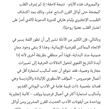
-والمعروف هذه الأيام- نتيجة لاحقة؛ إذ لم يُعرف القلب
كمضخة حتى أوائل القرن السابع عشر، وذلك بعد اكتشاف
الطبيب الإنجليزي وليام هارفي للدورة الدموية (الذي أصرَّ على
اعتبار القلب عضوًا روحيًا).
وبالتالي، فإن الكثير من الأدلة تشير إلى أن تطور اللغة يسير في
الاتجاه المعاكس للفرضية الإيمائية، وهذا لا ينفي وجود معانٍ
ضمنية منذ البداية، فهذا أمر منطقي بطريقة أخرى لأنه إذا
أيدنا التاريخ اللغوي لتحول الدلالات الحرفية إلى تعبيرات
مجازية وهمية، فقد نتوقع أن نجد أساليب استعارة أقل في
أعمال هوميروس – المؤلف الأسطوري للإلياذة والأوديسة وهي
قصائد ملحمية ذات قيمة هامة في الأدب اليوناني القديم-
وأساليب استعارة أكثر في أعمال فرجينيا وولف – كاتبة إنجليزية
وواحدة من أيقونات الأدب الحديث للقرن العشرين ومن أوائل