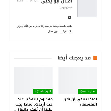
أفنان أبو يحيى
0
40 Posts
Comments
طالبة جامعية مهتمة بترجمة وكتابة كل ما من شأنه أن يرقى
بالإنسانية لمستوى أفضل
قد يعجبك أيضا
آفاق فلسفيّة‎
آفاق فلسفيّة‎
لماذا ينبغي أن نقرأ
مفهوم التفكير عند
الفلسفة؟
حنة أرندت: لماذا يجب
علينا أن نُفكر دائمًا؟ ..