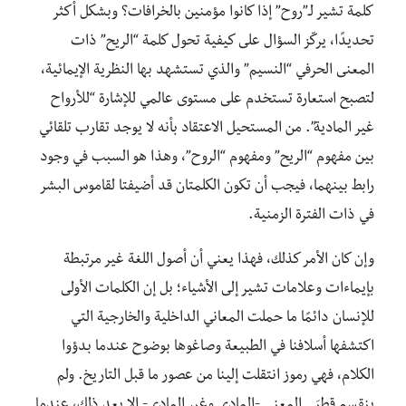
كلمة تشير لـ”روح” إذا كانوا مؤمنين بالخرافات؟ وبشكل أكثر
تحديدًا، يركّز السؤال على كيفية تحول كلمة “الريح” ذات
المعنى الحرفي “النسيم” والذي تستشهد بها النظرية الإيمائية،
لتصبح استعارة تستخدم على مستوى عالمي للإشارة “للأرواح
غير المادية”. من المستحيل الاعتقاد بأنه لا يوجد تقارب تلقائي
بين مفهوم “الريح” ومفهوم “الروح”، وهذا هو السبب في وجود
رابط بينهما، فيجب أن تكون الكلمتان قد أضيفتا لقاموس البشر
في ذات الفترة الزمنية.
وإن كان الأمر كذلك، فهذا يعني أن أصول اللغة غير مرتبطة
بإيماءات وعلامات تشير إلى الأشياء؛ بل إن الكلمات الأولى
للإنسان دائمًا ما حملت المعاني الداخلية والخارجية التي
اكتشفها أسلافنا في الطبيعة وصاغوها بوضوح عندما بدؤوا
الكلام، فهي رموز انتقلت إلينا من عصور ما قبل التاريخ. ولم