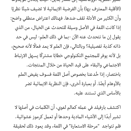
تشير النظرية الرومانسية إلى مسار بديل. حيث يجادل مؤيدوها
(الأقلية المعترَف بها) بأن الفرضية الايمائية لا تضيف شيئًا نظريًا
وأن الكثير من الأدلة تقف ضدها. فهنالك اعتراض منطقي واضح:
إذا كانت اللغة في الأصل وسيلة للتحدث عن الخيال، من الذي
يقول إن ما نتحدث عنه الآن -بما في ذلك العلم- ليس في حد
ذاته كذبة تفصيلية؟ وبالتالي، فإن العلم لا يعد فعالًا لأنه صحيح،
بل لأنه يوفر للمجتمع التكنولوجي خطابًا مشتركًا يسهل الارتباط
الاجتماعي والبقاء على قيد الحياة من خلال المنتجات.
باختصار، إذا خُدعنا بخصوص أصل اللغة فسوف يفيض العلم
بالأوهام أيضًا. أو بعبارة أخرى، فإن النظرية الايمائية تضر
بالأساس الذي تستند عليه.
اكتشف بارفيلد في عمله كعالم لغوي، أن الكلمات في أصلها لا
تشير أبدًا إلى الأشياء المادية وحدها أو تعمل كرموز عشوائية.
فلم تتواجد “مرحلة الاستعارة” في اللغة، وقد يعود ذلك لحقيقة