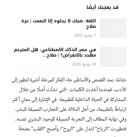
قد يعجبك أيضًا
اللغة: ضبابٌ لا يجلوه إلا الصمت | عزة
صلاح
7 يوليو 2025
في عصر الذكاء الاصطناعي: هل المترجم
مهدد بالانقراض؟ | صلاح…
24 يونيو 2025
خِتامًا، بعد القصص والأساطير جاء الفكر كمرحلة أخيرة لتطور إلى
الأدب، فعندما أخذت الكلمات -التي نشأت أصلًا من خلال
المشاركة في الحياة الداخليّة للطبيعة- في الإشارة إلى معانٍ أكثر
ارتباطًا بالطبيعة، من أجل الدلالة على التجارب العميقة للبشر،
وفي نهاية المطاف إلى التجربة العميقة للوجود البشري نفسه.
فتطورت “الرياح” لتدل على “الروح”؛ وأصبح “القلب” مضخةً