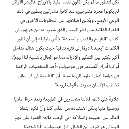
تكن لتتطور ما لم يكن الكون نفسه مليئًا بالأرواح. فالبشر الأوائل
لم يكونوا مجرد متفرجين، لقد كانوا مشاركين يقظين في ذلك
الوعي الأوسع. ويكمن اختلافهم عن المخلوقات الأخرى في
القدرة الذاتية على نشر المعنى الذي شعروا به من حولهم. في
كتاب “التاريخ والذنب والسعادة” خَلُصَ بارفيلد إلى أن تطور
الكلمات “يعيدنا دومًا إلى فترة ثقافية حيث يكون هناك تداخل
أكبر بكثير بين التفكير والإدراك مما هو الحال بالنسبة لنا اليوم”.
أو كما أدرك ألكسندر فون هومبولت -أحد الشخصيات الرائدة
في دراسة أصل العلوم الرومانسية- أنّ “الطبيعة في كل مكان
تخاطب الإنسان بصوت مألوف لروحه”.
علاوةً على ذلك، فلأننا متجذرين في الطبيعة ونعد جزءًا ماديًا
ووهميًا منها يمكن الاستفادة من العلم. كما وأنّ فكرة ابتعاد
العالِم عن الطبيعة وامتلاكه -في الوقت ذاته- القدرة على فهم
المعاني هو ضرب من الخيال. قال هومبولت: “أنا شخصيًا