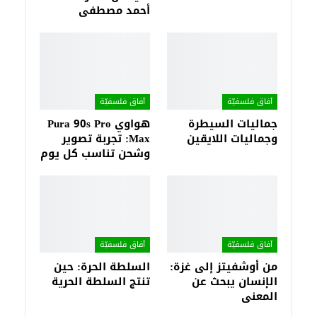
أحمد مصطفى
آفاق فلسفيّة‎
آفاق فلسفيّة‎
جماليات السيطرة
هواوي Pura 90s Pro
وجماليات اللايقين
Max: تجربة تصوير
وشحن تناسب كل يوم
آفاق فلسفيّة‎
آفاق فلسفيّة‎
من أوشفيتز إلى غزة:
السلطة الحرة: حين
الإنسان يبحث عن
تنتج السلطة الحرية
المعنى