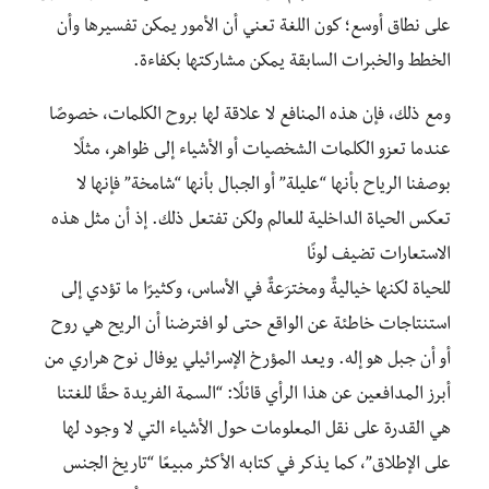
على نطاق أوسع؛ كون اللغة تعني أن الأمور يمكن تفسيرها وأن
الخطط والخبرات السابقة يمكن مشاركتها بكفاءة.
ومع ذلك، فإن هذه المنافع لا علاقة لها بروح الكلمات، خصوصًا
عندما تعزو الكلمات الشخصيات أو الأشياء إلى ظواهر، مثلًا
بوصفنا الرياح بأنها “عليلة” أو الجبال بأنها “شامخة” فإنها لا
تعكس الحياة الداخلية للعالم ولكن تفتعل ذلك. إذ أن مثل هذه
الاستعارات تضيف لونًا
للحياة لكنها خياليةٌ ومخترَعةٌ في الأساس، وكثيرًا ما تؤدي إلى
استنتاجات خاطئة عن الواقع حتى لو افترضنا أن الريح هي روح
أو أن جبل هو إله. ويعد المؤرخ الإسرائيلي يوفال نوح هراري من
أبرز المدافعين عن هذا الرأي قائلًا: “السمة الفريدة حقًا للغتنا
هي القدرة على نقل المعلومات حول الأشياء التي لا وجود لها
على الإطلاق”، كما يذكر في كتابه الأكثر مبيعًا “تاريخ الجنس