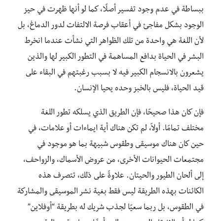
ببساطة في عدم وجود تفسير أصلًا، كما لو أنها ظهرت في حيز
الوجود بشكل مفاجئ في أعقاب فرصة الالتفات لدور الدماغ، بل
لأن اللغة هي واحدة من تلك الظواهر التي نشأت عندما انخرط
البشر في الحياة بدافع المساهمة في التطور الكبير لها والذين
يشعرون بالانسجام الكبير فيه لا بسبب رغبتهم في البقاء على
قيد الحياة، فليس بالخبز وحده يحيا الإنسان.
فإن كان هذا صحيحًا، فإن الطريق الذي يسلكه تطور اللغة
مختلف تمامًا. أولاً، لم تكن هناك أية ايماءات أو علامات، في
حين كان هناك موسيقى وطقوس شبيهة بما هو موجود في
مجتمعات الحيوانات الأخرى، من عروض الأسماك، والزواحف،
إلى ألحان الطيور والحيتان. علاوةً على ذلك، تتصرف هذه
الكائنات بهذه الطريقة ليس فقط بغية نشر الموسيقى والمشاركة
في الطقوس، بل ربما سعيًا لجذب شريك له بطريقة “أوفلاين”