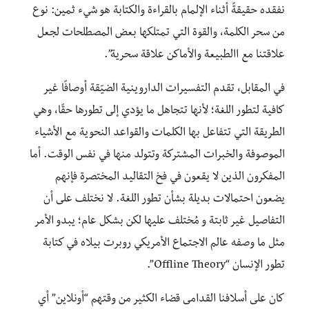
نفقده حقيقةً أثناء الإلمام بالقراءة والكتابة هو شيء ثمين: نوع
من سحر الكلمة، والقوة التي تمتلكها بعض المصطلحات لجعل
علاقتنا مع االطبيعة والأماكن علاقة سحرية”.
في المقابل، تقدم التفسيرات الداروينية الضيّقة أوصافًا غير
كافية لتطور اللغة؛ لأنها تتجاهل ما يؤدي إلى تطورها حقًا، وهي
الطريقة التي تتفاعل بها الكلمات والقواعد النحوية مع الأشياء
الموصوفة والخبرات المشتركة وتتولد منها في نفس الوقت. أما
المفكرون الذين لا يقعون في فخ التقاليد المختصرة فإنهم
يضعون احتمالات بديلة بشأن تطور اللغة. لا نختلف على أن
التفاصيل غير ثابتة و مُختلف عليها لكن بشكل عام؛ يبدو الأمر
مثل ما وصفه عالم الاجتماع الأمريكي روبرت بيلاه في كتابة
تطور الإنسان “Offline Theory”.
كان على أسلافنا القدامى قضاء الكثير من وقتهم “أونلاين” أي