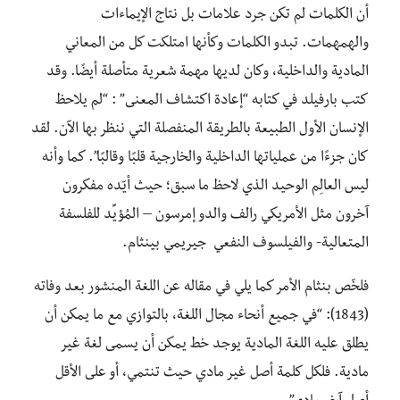
أن الكلمات لم تكن جرد علامات بل نتاج الإيماءات
والهمهمات. تبدو الكلمات وكأنها امتلكت كل من المعاني
المادية والداخلية، وكان لديها مهمة شعرية متأصلة أيضًا. وقد
كتب بارفيلد في كتابه “إعادة اكتشاف المعنى” : “لم يلاحظ
الإنسان الأول الطبيعة بالطريقة المنفصلة التي ننظر بها الآن. لقد
كان جزءًا من عملياتها الداخلية والخارجية قلبًا وقالبًا”. كما وأنه
ليس العالِم الوحيد الذي لاحظ ما سبق؛ حيث أيّده مفكرون
آخرون مثل الأمريكي رالف والدو إمرسون – المُؤيِّد للفلسفة
المتعالية- والفيلسوف النفعي جيريمي بينثام.
فلخّص بنثام الأمر كما يلي في مقاله عن اللغة المنشور بعد وفاته
(1843): “في جميع أنحاء مجال اللغة، بالتوازي مع ما يمكن أن
يطلق عليه اللغة المادية يوجد خط يمكن أن يسمى لغة غير
مادية. فلكل كلمة أصل غير مادي حيث تنتمي، أو على الأقل