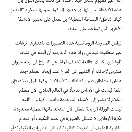
أنه “غير مفهوم بشكل جيد”. فبدلًا من ذلك، يمكن القول بأن
هذه الأنشطة ليس لها أي جدوى (أو كما يسميها بينكر بـ “التشيز
كيك الناطق/ البساطة اللفظية” بل تعمل على تحفيز الأنشطة
الأخرى التي تساعد على البقاء.
ترفض المدرسة الرومانسية هذه التفسيرات باعتبارها ترهات
غير منطقية؛ فيدَّعي رواد هذه المدرسة أن اللغة هي نشاط
“أوفلاين” كذلك. فاللغة تختلف تمامًا عن الصراخ في وجه حيوان
مفترس لإخافته أو التعبير عن الفرح عند إيجاد الطعام -يعد
هذان النشاطان ضمن نشاطات “الأونلاين”. وكما يقول بيلاه، فإن
اللغة ليست في الأساس تدخلًا في العالم المادي، لأن معظم
الكلام لا يشير إلى الأشياء الموجودة بالفعل. كما وأن اللغة
ليست الورقة الرابحة للعقل؛ لأن استخداماتها العملية محدودة.
فكرة الأوفلاين لا تتمثل بالضرورة في عدم التكيف أو انعدام
القابلية للتكيف أو النتيجة الثانوية لبدائل للتطورات التكيفية؛ أو