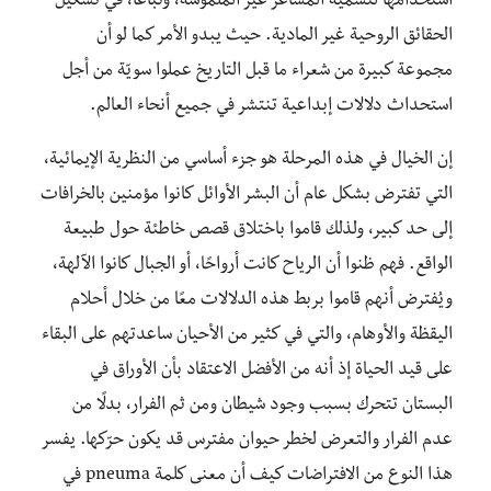
استخدامها لتسمية المشاعر غير الملموسة، وتباعًا، في تشكيل
الحقائق الروحية غير المادية. حيث يبدو الأمر كما لو أن
مجموعة كبيرة من شعراء ما قبل التاريخ عملوا سويّة من أجل
استحداث دلالات إبداعية تنتشر في جميع أنحاء العالم.
إن الخيال في هذه المرحلة هو جزء أساسي من النظرية الإيمائية،
التي تفترض بشكل عام أن البشر الأوائل كانوا مؤمنين بالخرافات
إلى حد كبير، ولذلك قاموا باختلاق قصص خاطئة حول طبيعة
الواقع. فهم ظنوا أن الرياح كانت أرواحًا، أو الجبال كانوا الآلهة،
ويُفترض أنهم قاموا بربط هذه الدلالات معًا من خلال أحلام
اليقظة والأوهام، والتي في كثير من الأحيان ساعدتهم على البقاء
على قيد الحياة إذ أنه من الأفضل الاعتقاد بأن الأوراق في
البستان تتحرك بسبب وجود شيطان ومن ثم الفرار، بدلًا من
عدم الفرار والتعرض لخطر حيوان مفترس قد يكون حرّكها. يفسر
هذا النوع من الافتراضات كيف أن معنى كلمة pneuma في