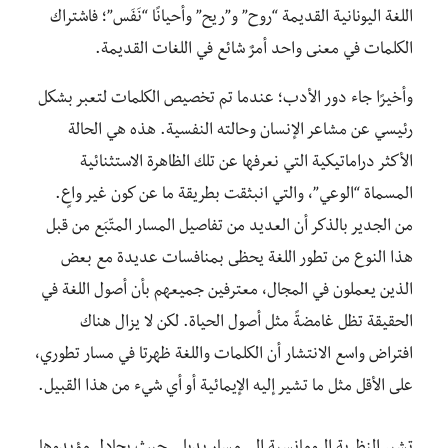
اللغة اليونانية القديمة “روح” و”ريح” وأحيانًا “نَفَس”؛ فاشتراك
الكلمات في معنى واحد أمرٌ شائع في اللغات القديمة.
وأخيرًا جاء دور الأدب؛ عندما تم تخصيص الكلمات لتعبر بشكل
رئيسي عن مشاعر الإنسان وحالته النفسية. هذه هي الحالة
الأكثر دراماتيكية التي نعرفها عن تلك الظاهرة الاستثنائية
المسماة “الوعي”، والتي انبثقت بطريقة ما عن كون غير واعٍ.
من الجدير بالذكر أن العديد من تفاصيل المسار المتّبَع من قبل
هذا النوع من تطور اللغة يحظى بمنافسات عديدة مع بعض
الذين يعملون في المجال، معترفين جميعهم بأن أصول اللغة في
الحقيقة تظل غامضةً مثل أصول الحياة. لكن لا يزال هناك
افتراض واسع الانتشار أن الكلمات واللغة ظهرتا في مسار تطوري،
على الأقل مثل ما تشير إليه الإيمائية أو أي شيء من هذا القبيل.