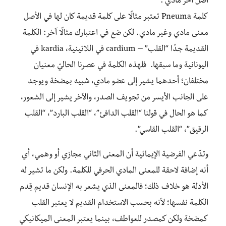
أصل آخر مادي”.
كلمة Pneuma تعتبر مثالًا على كلمة قديمة كان لها في الأصل
معنى مادي وغير مادي. لكن ضع في اعتبارك مثالًا آخر: الكلمة
القديمة جدًا “القلب” – cardium في اللاتينية، kardia في
اليونانية وما سبقها. فلهذه الكلمة في عصرنا الحاليّ معنيان
مختلفان؛ أحدهما يشير إلى عضو مادي، شبيه بمضخة ويوجد
على الجانب الأيسر من تجويف الصدر، والآخر يشير إلى الشعور،
كما هو الحال في قولنا “القلب الدافئ”، “القلب البارد”، “القلب
الرقيق”، “القلب القاسي”.
وتدّعي الفرضية الإيمائية أن المعنى الثاني مجازي أو وهمي، أي
أنه إضافة لاحقة للمعنى المادي الحرفي للكلمة. ولكن ما تشير له
الأدلة هو خلاف ذلك؛ فالمعنى الذي يشعر به الإنسان قديم قِدم
الكلمة نفسها؛ لأنه بحسب الاستخدام القديم لا يعتبر القلب
كمضخة ولكن كمصدر للعواطف، بينما يعتبر المعنى الميكانيكي