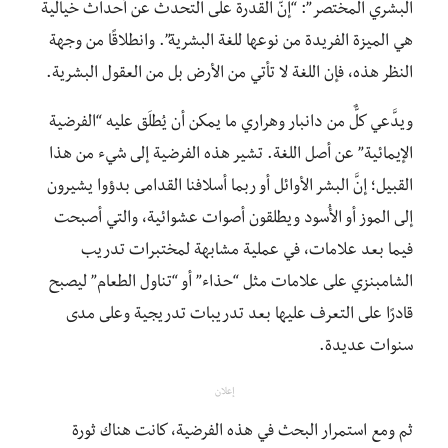
البشري المختصر”: “إنّ القدرة على التحدث عن أحداث خيالية
هي الميزة الفريدة من نوعها للغة البشرية”. وانطلاقًا من وجهة
النظر هذه، فإن اللغة لا تأتي من الأرض بل من العقول البشرية.
ويدَّعي كلٌّ من دانبار وهراري ما يمكن أن يُطلَق عليه “الفرضية
الإيمائية” عن أصل اللغة. تشير هذه الفرضية إلى شيء من هذا
القبيل؛ إنَّ البشر الأوائل أو ربما أسلافنا القدامى بدؤوا يشيرون
إلى الموز أو الأُسود ويطلقون أصوات عشوائية، والتي أصبحت
فيما بعد علامات، في عملية مشابهة لمختبرات تدريب
الشامبنزي على علامات مثل “حذاء” أو “تناول الطعام” ليصبح
قادرًا على التعرف عليها بعد تدريبات تدريجية وعلى مدى
سنوات عديدة.
إعلان
ثم ومع استمرار البحث في هذه الفرضية، كانت هناك ثورة