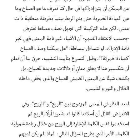
من الممكن أن يتم إدراكها في حال كنا نعرف ما هو الصباح وما
هي العباءة الخمرية حتى يتم الربط بينما بطريقة منطقية ذات
معنى، لكن هذه التركيبة التي نجهل نصف معناها تفترض
-بحسب الاعتقاد القديم- أن الأشياء غير تامة المعنى فهي غير
تامة الإدراك، لو نتساءل ببساطة: “هل يمكننا وصف الصباح
كعباءة خمريّة؟”، وقبل التسرع بتأييد التشبيه، حريٌ بنا أن نعلم
أن شكسبير هنا لا يخلق معانٍ أو دلالات جديدة للصباح، بل
يكشف شيئًا عن المعنى الضمني للصباح والذي يخفي داخله
الظلال والنور والشمس.
لنعد النظر في المعنى المزدوج بين “الريح” و “الروح”، وفي
الافتراض القائل أن أسلافنا كانوا قد شعروا أولًا بالريح ثم
استخدموا نفس الكلمة للإشارة إلى الروح من خلال زيادة شمولية
الكلمة. الأمر الذي يطرح السؤال التالي: لماذا لم يكن لديهم