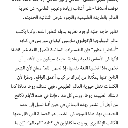
ينقسم قطبَي المعنى -المادي وغير المادي- إلا بعد ذلك، عندما
توقف أسلافنا -على أعتاب زيادة وعيهم العلمي- عن تجربة
العالم بالطريقة الطبيعية واللجوء لفرض الثنائية الحديثة.
تظهر حاجة جليّة لوجود نظرية بديلة لتطور اللغة. وكما يكتب
عالم البيولوجيا الإنجليزي سايمون كونواي موريس في كتابه
“أساطير التطور” فإن التفسيرات السائدة لأصول اللغة غير كافية؛
لأنها في الأساس نفعية ومادية. حيث سيكون من الأفضل أن
نخمن ماذا تخبرنا اللغة نفسها، إذ تحمل اللغة معانٍ لأن الشِعر
الناتج عنها يمكِّننا من إدراك تراكيب أعمق للواقع. ونظرًا لأن
الكلمات تنقل حيوية العالم الطبيعي، فهي تمتلك روحًا تمامًا كما
تمتلك الطبيعة روحًا. ورغم كل هذا، فإننا في هذه الأيام نكافح
من أجل أن نشعر بهذه المعاني في حين أننا نميل إلى عدم
التصديق بها، هذا التوجه في الشعور هو الخسارة التي قال عنها
الكاتب الإنكليزي روبرت ماكفارلين في كتابه “المعالم”: “إن ما