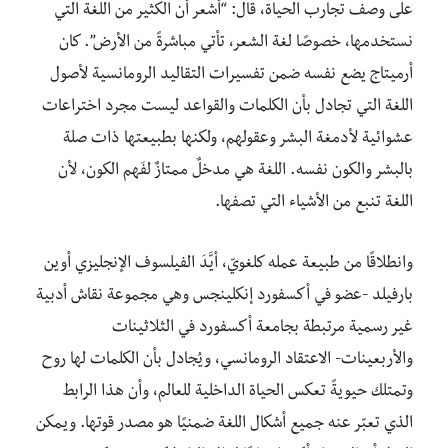
على وصف تجارب الحياة، قال: “أشعر أن الكثير من اللغة التي
نستخدمها، خصوصًا لغة الشعر، تأتي مباشرةً من الأرض”. كان
أرميتاج يضع نفسه ضمن تفسيرات التقاليد الرومانسية لأصول
اللغة التي تجادل بأن الكلمات والقواعد ليست مجرد اختراعات
عشوائية لأدمغة البشر وعقولهم، ولكنها بطبيعتها ذات صلة
بالبشر والكون نفسه. اللغة هي مدخلٌ ممتازٌ لفَهم الكون، لأن
اللغة تنبع من الأشياء التي تصفها.
وانطلاقًا من طبيعة عمله كلغويّ، أيَّدَ الفيلسوف الإنجليزي أوين
بارفيلد -عضو في أكسفورد إنكلينجس وهي مجموعة نقاش أدبية
غير رسمية مرتبطة بجامعة أكسفورد في الثلاثينات
والأربعينات- الاعتقاد الرومانسي، ويُجادل بأن الكلمات لها روح
وتمتلك حيويةً تعكس الحياة الداخلية للعالم، وأن هذا الرابط
الذي تعبّر عنه جميع أشكال اللغة ضمنيًا هو مصدر قوتها. ويمكن