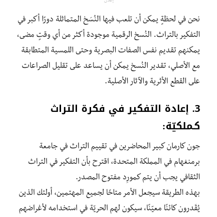
إعلان
نحن في لحظةٍ يمكن أن تلعب فيها النُسَخ المتماثلة دورًا أكبر في
التفكير بالتراث. النُسخ الرقمية موجودة أكثر من أي وقتٍ مضى،
يمكنهم تقديم نفس الصفات البصرية وحتى اللمسية المتطابقة
مع الأصلي، تقدير النُسخ يمكن أن يساعد على تقليل الصراعات
على القطع الأثرية والآثار الأصلية.
3. إعادة التفكير في فكرة التراث
كـملكيّة:
جون كارمان كبير المحاضرين في تقييم التراث في جامعة
برمنغهام في المملكة المتحدة، اقترح بأن التفكير في التراث
الثقافي يجب أن يتم كمورِد مفتوح المصدر.
بهذه الطريقة سيجعل الأمر متاحًا لجميع المهتمين، أولئك الذين
يُقَدرون كائنًا معيّنًا، سيكون لهم الحريّة ف
ي استخدامه لأغراضهم