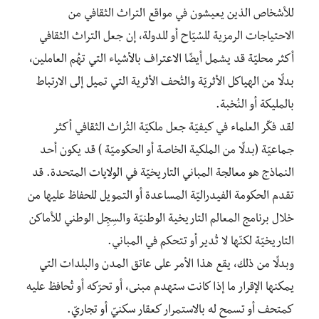
للأشخاص الذين يعيشون في مواقع التراث الثقافي من
الاحتياجات الرمزية للسُيّاح أو للدولة، إن جعل التراث الثقافي
أكثر محليّة قد يشمل أيضًا الاعتراف بالأشياء التي تهُم العاملين،
بدلًا من الهياكل الأثريّة والتُحف الأثرية التي تميل إلى الارتباط
بالمليكة أو النُخبة.
لقد فكّر العلماء في كيفيّة جعل ملكيّة التُراث الثقافي أكثر
جماعيّة (بدلًا من الملكية الخاصة أو الحكوميّة ) قد يكون أحد
النماذج هو معالجة المباني التاريخيّة في الولايات المتحدة. قد
تقدم الحكومة الفيدراليّة المساعدة أو التمويل للحفاظ عليها من
خلال برنامج المعالم التاريخية الوطنيّة والسِجِل الوطني للأماكن
التاريخيّة لكنّها لا تُدير أو تتحكم في المباني.
وبدلًا من ذلك، يقع هذا الأمر على عاتق المدن والبلدات التي
يمكنها الإقرار ما إذا كانت ستهدم مبنى، أو تحرّكه أو تُحافظ عليه
كمتحف أو تسمح له بالاستمرار كعقار سكنيّ أو تجاريّ.