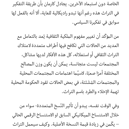
الخاصة دون استبعاد الأخرين. يجادل كارمان بأن طريقة التفكير
في التراث هذه رغم أنها تبدو راديكالية للغاية، ألا أنه بالفعل لها
سوابق في تفكيرنا السياسي.
من المؤكّد أن تغيير مفهوم الملكية الثقافية يُعد بالتعامل مع
العديد من الحالات التي تكافح فيها أطراف متعددة لامتلاك
التراث الثقافي أو استغلاله، كل هذه الأفكار لديها مشاكل،
المجتمعات ليست متجانسة، يمكن أن يكون وزن المصالح
المختلفة أمرًا صعبًا، لاسيَّما اهتمامات المجتمعات المحلية
والمجتمعات المُشَتَتة،
في بعض الحالات تقو
د الحكومة المحلية
تهمة الإخلاء والطرد باسم التراث.
وفي الوقت نفسه، يبدو أن تأثير النُسخ المتعددة- سواء
من
خلال الاستنساخ الميكانيكي السابق او الاستنساخ الرقمي الحالي
– يكْمن في زيادة قيمة النسخة الأصلية. وكيف سيعمل التراث