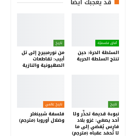
قد يعجبك أيضا
آفاق فلسفيّة‎
تاريخ
السلطة الحرة: حين
من نورمبيرج إلى تل
تنتج السلطة الحرية
أبيب: تقاطعات
الصهيونية والنازية
تاريخ
تاريخ عالمي
نبوءة قديمة تحذِّر ولا
فلسفة شبينغلر
أحد يصغي: غزو بلاد
وضلال أوروبا (مترجم)
فارس يُفضي إلى ما
لا تُحمَد عقباه (مترجم)