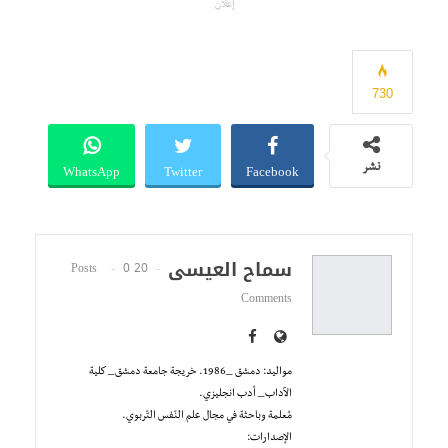
إعلان
730
WhatsApp
Twitter
Facebook
نشر
سماح العيسى
0
20 Posts
Comments
مواليد: دمشق _1986. خريجة جامعة دمشق_ كلية
الآداب_ أدب انجليزي.
مُعلمة وباحثة في مجال علم النّفس التّربوي.
الإصدارات: