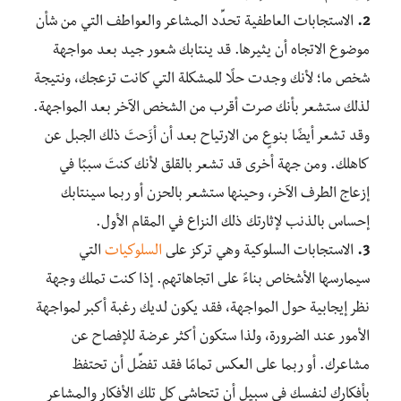
2.
الاستجابات العاطفية تحدِّد المشاعر والعواطف التي من شأن
موضوع الاتجاه أن يثيرها. قد ينتابك شعور جيد بعد مواجهة
شخص ما؛ لأنك وجدت حلًا للمشكلة التي كانت تزعجك، ونتيجة
لذلك ستشعر بأنك صرت أقرب من الشخص الآخر بعد المواجهة.
وقد تشعر أيضًا بنوعٍ من الارتياح بعد أن أزَحتَ ذلك الجبل عن
كاهلك. ومن جهة أخرى قد تشعر بالقلق لأنك كنتَ سببًا في
إزعاج الطرف الآخر، وحينها ستشعر بالحزن أو ربما سينتابك
إحساس بالذنب لإثارتك ذلك النزاع في المقام الأول.
3.
الاستجابات السلوكية وهي تركز على
السلوكيات
التي
سيمارسها الأشخاص بناءً على اتجاهاتهم. إذا كنت تملك وجهة
نظر إيجابية حول المواجهة، فقد يكون لديك رغبة أكبر لمواجهة
الأمور عند الضرورة، ولذا ستكون أكثر عرضة للإفصاح عن
مشاعرك. أو ربما على العكس تمامًا فقد تفضِّل أن تحتفظ
بأفكارك لنفسك في سبيل أن تتحاشى كل تلك الأفكار والمشاعر