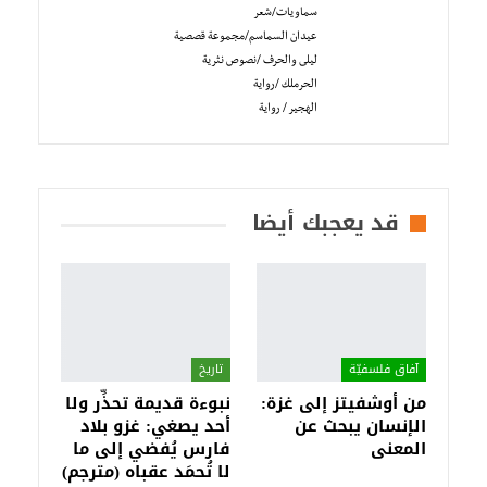
سماويات/شعر
عيدان السماسم/مجموعة قصصية
ليلى والحرف /نصوص نثرية
الحرملك /رواية
الهجير / رواية
قد يعجبك أيضا
آفاق فلسفيّة‎
تاريخ
من أوشفيتز إلى غزة:
نبوءة قديمة تحذِّر ولا
الإنسان يبحث عن
أحد يصغي: غزو بلاد
المعنى
فارس يُفضي إلى ما
لا تُحمَد عقباه (مترجم)