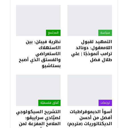
سياسة
المجتمع
التمهيد لقبول
نظرية فيبلن: بين
اللامعقول: دونالد
الاستهلاك
ترامب أنموذجًا | علي
الاستعراضي
طلال فضل
والفستق الذي أصبح
بستاشيو
ترجمات
آفاق فلسفيّة‎
أسوأ الديموقراطيات
التشريح السيكولوجي
أفضل من أحسن
لصيَّادي سراييڤو:
الديكتاتوريات (مترجم)
الملامح المفزعة لمن