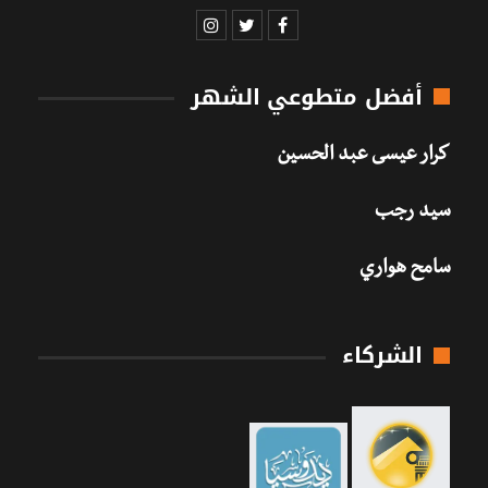
أفضل متطوعي الشهر
كرار عيسى عبد الحسين
سيد رجب
سامح هواري
الشركاء