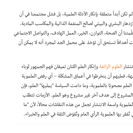
م تكن أبداً متعلقة بإنكار الأدلة العلمية، بل فشل مجتمعنا في أن
زدهار البشري والبيئي لصالح المنفعة الذاتية والمكاسب المادية.
متنا أن الصحة، التوازن، الخير، العمل الهادف، والتواصل الاجتماعي
ست أهدافاً تستحق أن تؤخذ على محمل الجد لمجرد أنه لا يمكن أن
نتشار
العلوم الزائفة
وإنكار العلم اللتان تعيقان فهم الجمهور لوباء
بهة، فعليهم أن ينخرطوا في أعماق المشكلة – أي رفض العلموية
العلم مصحوبًا بالعلموية، وما دامت السياسة “يمليها” العلم، فإن
 المشروع إلى هدف آخر غير مشروع وهو العلم. الأزمات تتطلب
لعلموية واسعة الانتشار تجعل من هذه النقاشات محالاً، لأن “ما
تُفقر بها العلموية الرأي العام وتُقوّض الثقة في العلم والخبراء.