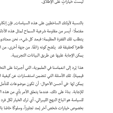
ليست خياراتٍ على الإطلاق.
بالنسبة لأولئك الساخطين على هذه السياسات, فإن إنكار ال
مفتعلًا- أيسر من مقاومة شرعية السماح لمثل هذه الأدلة
يتطلب تلك القفزة العظيمة؛ فبعد كل شيء، نحن معتادون
ظاهرًا كحقيقة قد يتّضح كونه زائفًا. من جهة أخرى، من ال
يمكن الإجابة عليها عن طريق البيانات التجريبية.
هذا يُرد إلى انغماسنا في العلموية، التي أجبرتنا على التخ
قيمية]. تلك الأسئلة التي تتضمن استفسارات عن كيفية 
يمكن لها -في أحسن الأحوال- أن تكون موضوعات للتأمل الذ
للإجابة. بناءً على ذلك، عندما يتعلق الأمر بأيٍ من هذه 
للسياسة هو اتباع النهج الليبرالي، أي ترك الخيار لكل فر
بخصوص خيارات شخص آخر يُعد تجاوزاً، وسلوكًا خاصًا بال