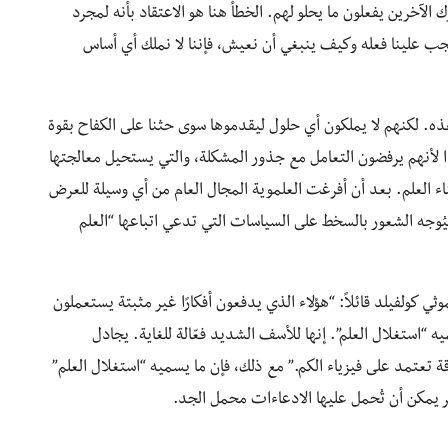
ترك الآخرين يفعلون ما يحلو لهم. الخطأ هنا هو الاعتقاد بأنه لمجرد
 يجب علينا فعله وكيف ينبغي أن نعيش، فإننا لا نملك أي أساس
هذه. لكنهم لا يملكون أي حلول ليقدموها سوى حثنا على الكفاح بقوة
 لأنهم يرفضون التعامل مع جذور المشكلة، والتي يستحيل معالجتها
اء العلم. بعد أن أفرغت العلموية المجال العام من أي وسيلة للعرض
يُوجه الشعور بالسخط على السياسات التي تدعي اتباعها “العلم
ؤخراً على مجلة Nature، اشتكى تيموثي كولفيلد قائلاً: “هؤلاء الذي يدفعون أفكارًا غير مثبتة يستعملون
ه “استغلال العلم”. إنها للأسف الشديد فعّالة للغاية. يجادل
قة تعتمد على فيزياء الكم.” مع ذلك، فإن ما يسميه “استغلال العلم”
آخر يمكن أن تُحمل عليها الادعاءات محمل الجد.