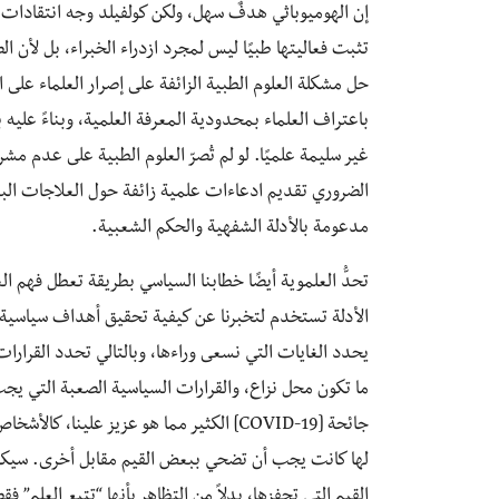
إن الهوميوباثي هدفٌ سهل، ولكن كولفيلد وجه انتقادات ح
تثبت فعاليتها طبيًا ليس لمجرد ازدراء الخبراء، بل لأن ا
حل مشكلة العلوم الطبية الزائفة على إصرار العلماء على 
باعتراف العلماء بمحدودية المعرفة العلمية، وبناءً عليه
غير سليمة علميًا. لو لم تُصرّ العلوم الطبية على عدم م
الضروري تقديم ادعاءات علمية زائفة حول العلاجات البد
مدعومة بالأدلة الشفهية والحكم الشعبية.
تحدُّ العلموية أيضًا خطابنا السياسي بطريقة تعطل فهم العا
الأدلة تستخدم لتخبرنا عن كيفية تحقيق أهداف سياسية و
يحدد الغايات التي نسعى وراءها، وبالتالي تحدد القرارات 
ما تكون محل نزاع، والقرارات السياسية الصعبة التي ي
جائحة [COVID-19] الكثير مما هو عزيز علينا
لها كانت يجب أن تضحي ببعض القيم مقابل أخرى. سيكو
القيم التي تحفزها، بدلاً من التظاهر بأنها “تتبع العلم”