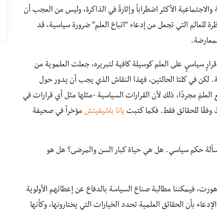
ة والاجتماعية الأكثر اضطراباً وإثارةً في الذاكرة، وليس من العجب أن
رة للعالم التي تجعل من إدعاء “اتباع العلم” ضرورة سياسية، قد
لمعارضة.
رارٍ سياسيٍ على العلم كوسيلة كافية لتبريره، جعلت العلموية من
. لكن في كلتا الحالتين، فهذا النقاش الذي يجب أن يدور حول
 العلمَ مجردًا، ذلك لأن القرارات السياسية -مثلها مثل أي قرارات في
 وفقًا للحقائق فقط. فكما كتبت
يانا باشيفيتش
مؤخراً في صحيفة
سألة حكم سياسي. هل هي حياة كبار السن والمرضى؟ هل هو
هورت، فيمكننا مطالبة صناع السياسة بالدفاع عن إعطائهم الأولوية
دعاء بأن الحقائق العلمية تحدد الخيارات التي يختارونها، وكأنها