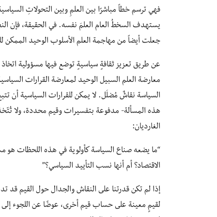
فهي ترسم خطاً مباشرًا بين العلمِ وبين التحولاتِ السياسي
يستهدف السخطُ العام العلمَ نفسه. في الحقيقة، فإن النظ
جعلت أيضاً من مهاجمة العلم الأسلوب الوحيد الممكن ل
عن طريق تعزيز ثقافةٍ سياسيةٍ توضع فيها مسؤولية اتخاذ ق
معارضة العلم السبيل الوحيد لمعارضة القرارات السياسية
السياسة نقاشٌ مُضلَل. لا يمكن للقرارات السياسية أن تتبع
هذه المسألة- مدفوعة بتفسيرات وقيم محددة، ولا تُتّخذ
الغارديان:
“ما يضعه صناع السياسة كأولوية في هذه اللحظات هو م
الاقتصاد؟ أم أنها نسب التأييد السياسي؟”
إذا لم تكن قدرتنا على النقاش والجدال حول القيم قد تد
لقيمٍ معينة على حساب قيم أخرى، عوضًا عن اللجوء إلى الإ