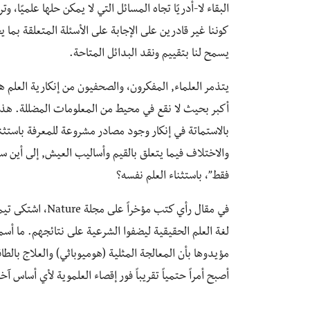
البقاء لا-أدريًا تجاه المسائل التي لا يمكن حلها علميًا، و
كوننا غير قادرين على الإجابة على الأسئلة المتعلقة بما
يسمح لنا بتقييم ونقد البدائل المتاحة.
يتذمر العلماء, المفكرون، والصحفيون من إنكارية العلم 
أكبر بحيث لا نقع في محيط من المعلومات المضللة. هذا
بالاستماتة في إنكار وجود مصادر مشروعة للمعرفة باستثن
والاختلاف فيما يتعلق بالقيم وأساليب العيش, إلى أين س
فقط”، باستثناء العلم نفسه؟
في مقال رأي كتب م
لغة العلم الحقيقية ليضفوا الشرعية على نتائجهم. ما أسمي
مؤيدوها بأن المعالجة المثلية (هوميوباثي) والعلاج بالطا
أصبح أمراً حتمياً تقريباً فور إقصاء العلموية لأي أساس 