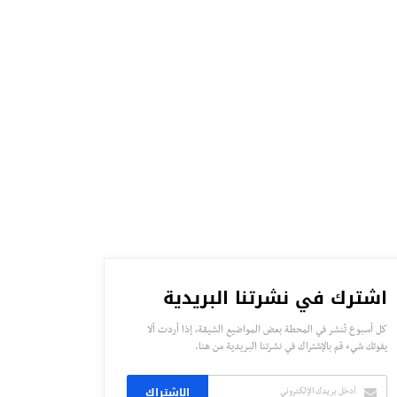
اشترك في نشرتنا البريدية
كل أسبوع تُنشر في المحطة بعض المواضيع الشيقة، إذا أردت ألا
يفوتك شيء قم بالإشتراك في نشرتنا البريدية من هنا.
الاشتراك