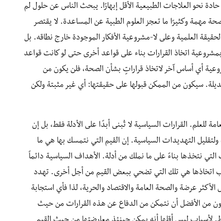
ادة نحو العلاجات الطبيعية الأقل إبهارًا. يبحث الناس عن حلول لم
لصحة مهمة وكثيرًا ما تعجز العلوم الطبية عن المساعدة. لا يقتصر
الحقيقة العلمية وعلى لا-مشروعية الأفكار الموجودة خارج نطاقه. بل
 بمشروعية اتخاذ القرارات بناء على قواعد أخرى حتى لو كانت قواعد
شروعية أي أساس آخر لاتخاذ قراراتٍ بشأن الصحة، فلن يكون من
يلة. سيكون من الممكن قبولها على حقيقتها: أي غير مثبتة ولكن
مة للعلم. القرارات السياسية لا تُبنى أبدًا على الأدلة فقط، بل إن
لتقليل التهديدات السياسية. إن القيم التي نتمسك بها هي ما
التي نتخذها بناءً على ما نملك من أدلة. الأهداف السياسية دائماً
جب اتخاذها هي تلك التي تضحي ببعض القيم من أجل أخرى. تهدد
، كالأشخاص الأكثر عرضة والصحة العامة والاقتصاد والحرية، لذا فأي استجابة
ن من الأفضل أن نتمكن من الدفاع عن هذه القرارات من حيث
 فقط. لأسباب ليس أقلها أنه يمكن حينئذ معارضتها من حيث القيم