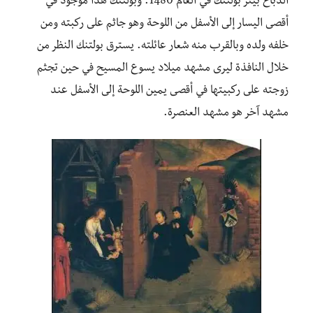
الدباغ بيتر بولتنك في العام 1480. وبولتنك هذا موجود في
أقصى اليسار إلى الأسفل من اللوحة وهو جاثم على ركبته ومن
خلفه ولده وبالقرب منه شعار عائلته. يسترق بولتنك النظر من
خلال النافذة ليرى مشهد ميلاد يسوع المسيح في حين تجثم
زوجته على ركبيتها في أقصى يمين اللوحة إلى الأسفل عند
مشهد آخر هو مشهد العنصرة.