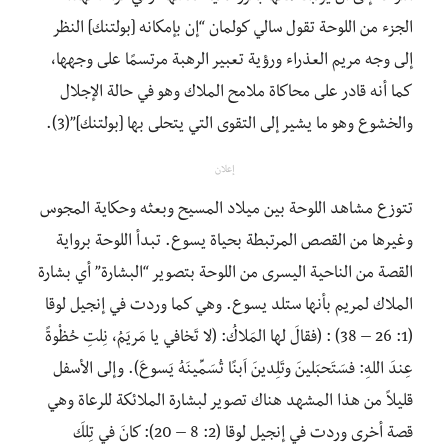
الجزء من اللوحة تقول سالي كولمان “إن بإمكانه [بولتنك] النظر
إلى وجه مريم العذراء ورؤية تعبير الرهبة مرتسمًا على وجهها،
كما أنه قادر على محاكاة ملامح الملاك وهو في حالة الإجلال
والخشوع وهو ما يشير إلى التقوى التي يتحلى بها [بولتنك]”(3).
إعلان
تتوزع مشاهد اللوحة بين ميلاد المسيح وبعثه وحكاية المجوس
وغيرها من القصص المرتبطة بحياة يسوع. تبدأ اللوحة برواية
القصة من الناحية اليسرى من اللوحة بتصوير “البشارة” أي بشارة
الملاك لمريم بأنها ستلد يسوع. وهي كما وردت في إنجيل لوقا
(1: 26 – 38) : (فقالَ لها المَلاكُ: (لا تَخافي يا مَريَمُ، نِلتِ حُظْوةً
عِندَ اللهِ: فسَتَحبَلينَ وتَلِدينَ اَبنًا تُسَمِّينَهُ يَسوعَ). وإلى الأسفل
قليلاً من هذا المشهد هناك تصوير لبشارة الملائكة للرعاة وهي
قصة أخرى وردت في إنجيل لوقا (2: 8 – 20): كانَ في تِلكَ