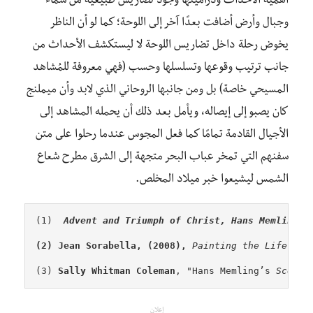
أهمية الأحداث ودراميتها وجودُ تضاريسَ طبيعية من سماء
وجبال وأرض أضافت بعدًا آخر إلى اللوحة؛ كما لو أن الناظر
يخوض رحلة داخل تضاريس اللوحة لا ليستكشف الأحداث من
جانب ترتيب وقوعها وتسلسلها وحسب (فهي معروفة للمُشاهد
المسيحي خاصة) بل ومن جانبها الروحاني الذي لابد وأن ميملنج
كان يصبو إلى إيصاله، ويأمل بعد ذلك أن يحمله المشاهد إلى
الأجيال القادمة تمامًا كما فعل المجوس عندما رحلوا على متن
سفنهم التي تمخر عباب البحر متجهة إلى الشرق مطرح شعاع
الشمس ليشيعوا خبر ميلاد المخلص.
(1)  
Advent and Triumph of Christ, Hans Memling, 
(2) Jean Sorabella, (2008), 
Painting the Life of 
(3) 
Sally Whitman Coleman
, "Hans Memling’s 
Scenes
إعلان