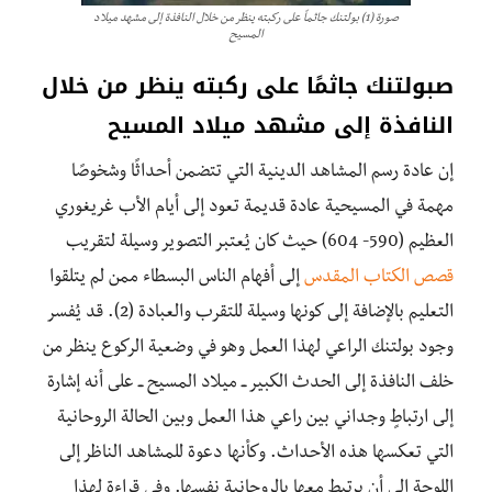
صورة (1) بولتنك جاثماً على ركبته ينظر من خلال النافذة إلى مشهد ميلاد
المسيح
صبولتنك جاثمًا على ركبته ينظر من خلال
النافذة إلى مشهد ميلاد المسيح
إن عادة رسم المشاهد الدينية التي تتضمن أحداثًا وشخوصًا
مهمة في المسيحية عادة قديمة تعود إلى أيام الأب غريغوري
العظيم (590- 604) حيث كان يُعتبر التصوير وسيلة لتقريب
قصص الكتاب المقدس
إلى أفهام الناس البسطاء ممن لم يتلقوا
التعليم بالإضافة إلى كونها وسيلة للتقرب والعبادة (2). قد يُفسر
وجود بولتنك الراعي لهذا العمل وهو في وضعية الركوع ينظر من
خلف النافذة إلى الحدث الكبير ــ ميلاد المسيح ــ على أنه إشارة
إلى ارتباطٍ وجداني بين راعي هذا العمل وبين الحالة الروحانية
التي تعكسها هذه الأحداث. وكأنها دعوة للمشاهد الناظر إلى
اللوحة إلى أن يرتبط معها بالروحانية نفسها. وفي قراءة لهذا