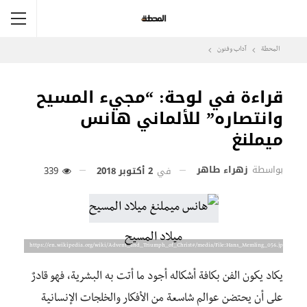
المحطة
آداب وفنون
قراءة في لوحة: “مجيء المسيح
وانتصاره” للألماني هانس
ميملنغ
بواسطة
زهراء طاهر
في
2 أكتوبر 2018
339
ميلاد المسيح
https://en.wikipedia.org/wiki/Advent_and_Triumph_of_Christ#/media/File:Hans_Memling_056.jpg
يكاد يكون الفن بكافة أشكاله أجود ما أتت به البشرية، فهو قادرٌ
على أن يحتضن عوالم شاسعة من الأفكار والخلجات الإنسانية