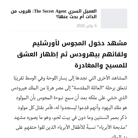
العميل السري The Secret Agent: هروب من
الذات أم بحث عنها؟
6 يناير 2026
مشهد دخول المجوس لأورشليم
ولقائهم بيهرودس ثم إظهار العشق
للمسيح والمغادرة
المشاهد الأخرى التي نجدها إلى يسار اللوحة وفي الوسط تقريبًا
تتعلق برحلة “العائلة المقدسة” إلى مصر هربًا من الملك هيرودس
الذي خشي على ملكه بعد أن سمع نبوءة المجوس بأن المولود
هو ملك اليهود وأنهم قدِموا ليسجدوا له، فأمر بقتل كل مولود
ذكر بعمر السنتين وما دون في بيت لحم، وهو ما يصوره مشهد
“مذبحة الأبرياء” نسبةً للأطفال الأبرياء الذين لقوا حتفهم على