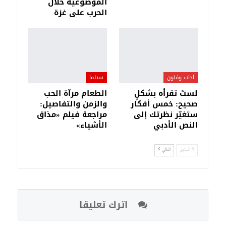
الموضوعية خلال
الحرب على غزة
آداب وفنون
سينما
لستَ تقرأه بشكلٍ
الطعام مرآة الحب
صحيح: خمس أفكار
والزمن والتفاصيل:
ستغيّر نظرتك إلى
مراجعة فيلم «مذاق
النص الأدبي
الأشياء»
السابق
التالي
اترك تعليقا