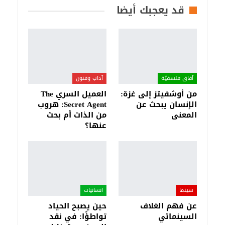
قد يعجبك أيضا
آفاق فلسفيّة‎
آداب وفنون
من أوشفيتز إلى غزة:
العميل السري The
الإنسان يبحث عن
Secret Agent: هروب
المعنى
من الذات أم بحث
عنها؟
سينما
انسانيات
عن فهم الغلاف
حين يصبح الحياد
السينمائي
تواطؤًا: في نقد