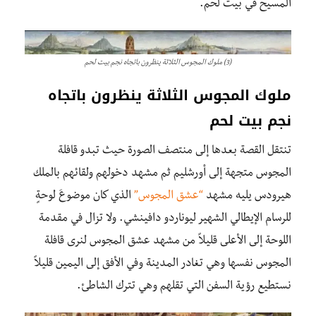
المسيح في بيت لحم.
(3) ملوك المجوس الثلاثة ينظرون باتجاه نجم بيت لحم
ملوك المجوس الثلاثة ينظرون باتجاه
نجم بيت لحم
تنتقل القصة بعدها إلى منتصف الصورة حيث تبدو قافلة
المجوس متجهة إلى أورشليم ثم مشهد دخولهم ولقائهم بالملك
هيرودس يليه مشهد
“عشق المجوس”
الذي كان موضوعَ لوحةٍ
للرسام الإيطالي الشهير ليوناردو دافينشي. ولا تزال في مقدمة
اللوحة إلى الأعلى قليلاً من مشهد عشق المجوس لنرى قافلة
المجوس نفسها وهي تغادر المدينة وفي الأفق إلى اليمين قليلاً
نستطيع رؤية السفن التي تقلهم وهي تترك الشاطئ.