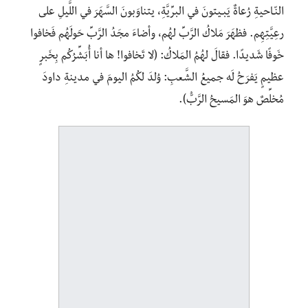
النّـاحيةِ رُعاةٌ يَبـيتونَ في البرِّيَّةِ، يتناوَبونَ السَّهَرَ في اللَّيلِ على
رعِيَّتِهِم. فظهَرَ مَلاكُ الرَّبِّ لهُم، وأضاءَ مجَدُ الرَّبِّ حَولَهُم فَخافوا
خَوفًا شَديدًا. فقالَ لهُمُ المَلاكُ: (لا تَخافوا! ها أنا أُبَشِّرُكُم بِخَبرٍ
عظيمٍ يَفرَحُ لَه جميعُ الشَّعبِ: وُلِدَ لكُمُ اليومَ في مدينةِ داودَ
مُخلِّصٌ هوَ المَسيحُ الرَّبُّ).