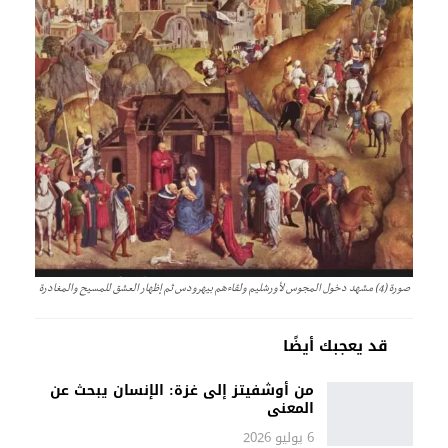
صورة (4) مشهد دخول المجوس لأورشليم ولقاءهم بيهرودس ثم إظهار العشق للمسيح والمغادرة
قد يعجبك أيضًا
من أوشفيتز إلى غزة: الإنسان يبحث عن
المعنى
6 يوليو 2026