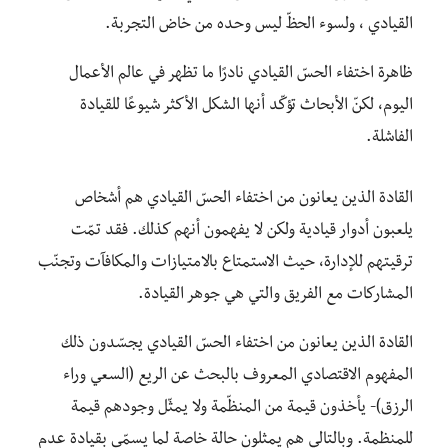
القيادي ، ولسوء الحظّ ليس وحده من خاض التجربة.
ظاهرة اختفاء الحسّ القيادي نادرًا ما تظهر في عالم الأعمال
اليوم، لكنّ الأبحاث تؤكّد أنها الشكل الأكثر شيوعًا للقيادة
الفاشلة.
القادة الذين يعانون من اختفاء الحسّ القيادي هم أشخاص
يلعبون أدوار قيادية ولكن لا يفهمون أنهم كذلك. فقد تمّت
ترقيتهم للإدارة، حيث الاستمتاع بالامتيازات والمكافآت وتجنّب
المشاركات مع الفريق والتي هي جوهر القيادة.
القادة الذين يعانون من اختفاء الحسّ القيادي يجسّدون ذلك
المفهوم الاقتصادي المعروف بالبحث عن الريع (السعي وراء
الرزق)- يأخذون قيمة من المنظّمة ولا يمثّل وجودهم قيمة
للمنظمة. وبالتالي هم يمثلون حالة خاصة لما يسمّى بقيادة عدم