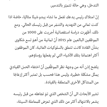
التدخل، وهي حالة تتميّز بالتدمير.
إنّ امتلاك رئيس يدعك تفعل ما تشاء يبدو شيئًا مثاليًا، خاصّة اذا
كنت تعاني من التهديد والتنمّر من قِبل رئيسك الحالي. ومع
ذلك، أظهرت دراسة استقصائية أجريت على 1000 من
الموظفين البالغين عام 2015 أنّ ثمانية من أهمّ تسع شكاوى
بشأن القادة كانت تتعلق بالسلوكيات الغائبة، كان الموظفون
أكثر اهتمامًا بتلك الأشياء التي لم يفعلها رؤساؤهم.
يتّضح إذن أنه من وجهة نظر الموظّفين أنّ اختفاء الحسّ القياديّ
يمثّل مشكلة خطيرة، وليس هذا فحسب بل تعتبر أكثر إزعاجًا
من المشاكل الأخرى المتعلقة بالقيادة.
تشير الأبحاث الى أنّ الشخص الذي تمّ تجاهله من قبل رئيسه
يشعر بالانتهاك أكثر من ذلك الذي تعرّض للمعاملة السيئة،