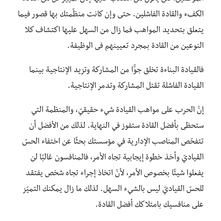
الكفء والقادة الفاشلين. حتى وإن كانت منظّمتك بها قصور فيما
يتعلق بتحديد المواهب فما زال من السهل عليها اكتشاف كلا
النوعين من القادة بمجرد تعيينهم فى الوظيفة.
فالقيادة البناءة تخلق جوًّا من المشاركة وتزيد الإنتاجية بينما
القيادة الفاشلة تقتل المشاركة وتدمر الإنتاجية.
إنّ الحرب على مواهب القيادة شيء حقيقيّ، والمنظمة التي
ستحظى بأفضل القادة ستفوز في النهاية. لذلك من الأفضل أن
تتفحّص المناصب الإدارية في مؤسستك بحثًا عن اختفاء الحسّ
القياديّ وأخذ خطوة إيجابية تجاه الأمر، فالمنافسون غالبًا لن
يفعلوا شيئًا بخصوص الأمر، لأنّ اتخاذ إجراء تجاه شخص يفتقد
للحسّ القياديّ ليس بالشيء السهل. لذلك ما زال يمكنك التميّز
على منافسيك بامتلاكك أفضل القادة.