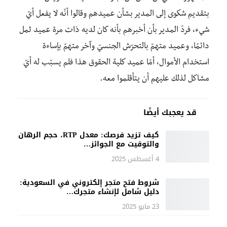
بتقديم شكوى إلى المدير بشأن عميدهم وقالوا أنّه لا يفعل أيّ
شيء، فردّ المدير بأن أخبرهم بأنه كان لديه ذات مرة عميد ثمل
دائمًا، وعميد متهمّ بالتحرّش الجنسيّ وآخر متهمّ بإساءة
استخدام الأموال، أمّا عميد كلية الحقوق هذا فلم يسبّب له أيّ
مشاكل لذلك عليهم أن يتأقلموا معه.
قد يعجبك أيضًا
كيف تزيد فرصك: معدل RTP، حجم الرهان
والتوقيت مع الجوائز…
4 أغسطس 2025
شروط فتح متجر إلكتروني في السعودية:
دليل شامل لإنشاء متجرك…
23 مايو 2025