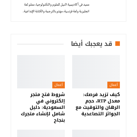
معيد فى أكاديمية النيل للعلوم والتكنولوجيا، معلم لغة
انجليزية ولغة فرنسية، مهتم بالترجمة والكتابة الإبداعية.
قد يعجبك أيضا
أعمال
أعمال
كيف تزيد فرصك:
شروط فتح متجر
معدل RTP، حجم
إلكتروني في
الرهان والتوقيت مع
السعودية: دليل
الجوائز التصاعدية
شامل لإنشاء متجرك
بنجاح