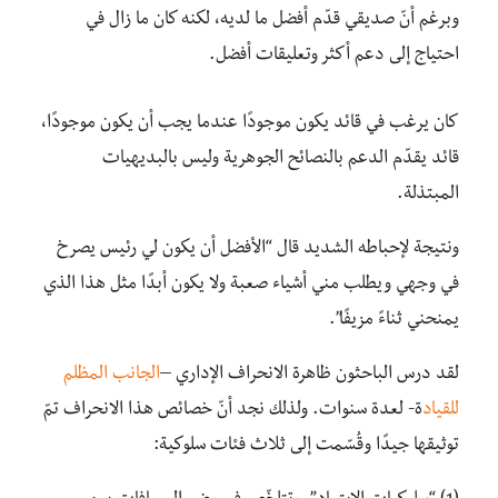
وبرغم أنّ صديقي قدّم أفضل ما لديه، لكنه كان ما زال في
احتياج إلى دعم أكثر وتعليقات أفضل.
كان يرغب في قائد يكون موجودًا عندما يجب أن يكون موجودًا،
قائد يقدّم الدعم بالنصائح الجوهرية وليس بالبديهيات
المبتذلة.
ونتيجة لإحباطه الشديد قال “الأفضل أن يكون لي رئيس يصرخ
في وجهي ويطلب مني أشياء صعبة ولا يكون أبدًا مثل هذا الذي
يمنحني ثناءً مزيفًا”.
لقد درس الباحثون ظاهرة الانحراف الإداري –
الجانب المظلم
للقياد
ة- لعدة سنوات. ولذلك نجد أنّ خصائص هذا الانحراف تمّ
توثيقها جيدًا وقُسّمت إلى ثلاث فئات سلوكية: