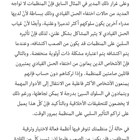
وعلى غرار ذلك المدير في المثال السابق فإنّ المنظمات لا تواجه
العديد من حالات اختفاء الحسّ القيادي وذلك ببساطة لأنّ لديها
مدراء آخرين يكون سلوكهم أكثر تدميرًا وعلنية، وأيضًا لأنّ غياب
الحسّ القيادي لا يثير المشاكل بشكل علنيّ، لذلك فإنّ تأثيره
السلبيّ على المنظمات قد يكون من الصعب اكتشافه، وعندما
يتم اكتشافه يتم اعتباره مشكلة ذات أولوية منخفضة. وبالتالي
فإنّ الأشخاص الذين يعانون من اختفاء الحسّ القيادي يعتبرون
قاتلين صامتين للمنظمة. وإذا تركناهم دون حساب فإنهم
يمنعون الأشخاص الأكثر فاعلية من الانتقال إلى الأدوار المهمة
ويتمادون في السلوك السيئ بدرجة لا يمكن تجاهلها، ورغم ذلك
لا يخضعون للتحقيقات الأخلاقية وبالتأكيد فإنّ كلّ هذا يعمل
على تراكم التأثير السلبي على المنظمة بمرور الوقت.
في حالة أنّ منظمتك تتوفر فيها أنظمة فعالة لاختيار وترقية
الموظفين، فلن يكون من الصعب عليها إذن تمييز كلّ من القادة