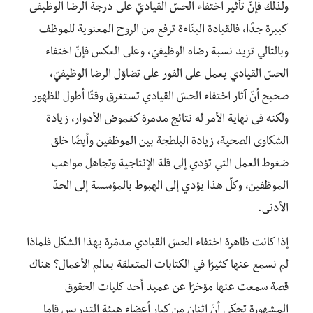
ولذلك فإنّ تأثير اختفاء الحسّ القياديّ على درجة الرضا الوظيفى
كبيرة جدًا، فالقيادة البنّاءة ترفع من الروح المعنوية للموظف
وبالتالي تزيد نسبة رضاه الوظيفيّ، وعلى العكس فإنّ اختفاء
الحسّ القيادي يعمل على الفور على تضاؤل الرضا الوظيفيّ،
صحيح أنّ آثار اختفاء الحسّ القيادي تستغرق وقتًا أطول للظهور
ولكنه فى نهاية الأمر له نتائج مدمرة كغموض الأدوار، زيادة
الشكاوى الصحية، زيادة البلطجة بين الموظفين وأيضًا خلق
ضغوط العمل التي تؤدي إلى قلة الإنتاجية وتجاهل مواهب
الموظفين، وكلّ هذا يؤدي إلى الهبوط بالمؤسسة إلى الحدّ
الأدنى.
إذا كانت ظاهرة اختفاء الحسّ القيادي مدمّرة بهذا الشكل فلماذا
لم نسمع عنها كثيرًا في الكتابات المتعلقة بعالم الأعمال؟ هناك
قصة سمعت عنها مؤخرًا عن عميد أحد كليات الحقوق
المشهورة تحكي أنّ اثنان من كبار أعضاء هيئة التدريس قاما