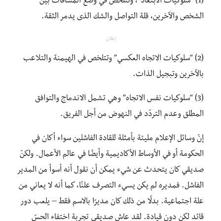
(1) “سلوكيات الابتعاد”، وتتلخّص في وضع المسافات بين
الشخص والآخرين، قلة التواصل والشك الذى يدمر الثقة.
إعلان
(2) “سلوكيات الاتجاه العكسي” وتتلخص في الهيمنة والتلاعب
بالآخرين وتبجيل الذات.
(3) “سلوكيات نفس الاتجاه” وهي تشمل الاندماج والتوافق
المطلق وعدم التردّد في النهوض من أجل الفريق.
إنّ وسائل الإعلام مليئة بأمثلة للقادة الفاشلين سواء أكان في
الحكومة أو في الأوساط الأكاديمية وأيضًا في عالم الأعمال. ولكنّ
صديقي كان يتحدث عن شيء يمكن أن نقول أنه أسوأ من المدير
الفاشل. فمديره لم يكن يسيء التصرف علنًا، كما أنه لا يعاني من
علة اجتماعية. بدلًا من ذلك كان مديرًا بالاسم فقط – يلعب دور
قائد لكن دون قيادة. لقد عاش صديقي تجربة اختفاء الحسّ