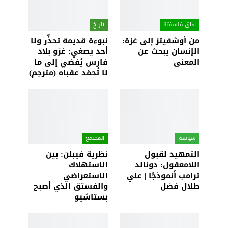
آفاق فلسفيّة‎
تاريخ
من أوشفيتز إلى غزة:
نبوءة قديمة تحذِّر ولا
الإنسان يبحث عن
أحد يصغي: غزو بلاد
المعنى
فارس يُفضي إلى ما
لا تُحمَد عقباه (مترجم)
سياسة
المجتمع
التمهيد لقبول
نظرية فيبلن: بين
اللامعقول: دونالد
الاستهلاك
ترامب أنموذجًا | علي
الاستعراضي
طلال فضل
والفستق الذي أصبح
بستاشيو