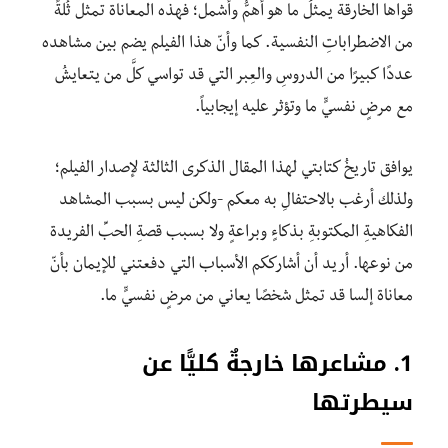
قواها الخارقة يمثلُ ما هو أهمُّ وأشمل؛ فهذه المعاناة تمثل ثُلَّةً
من الاضطراباتِ النفسية. كما وأنّ هذا الفيلم يضم بين مشاهده
عددًا كبيرًا من الدروسِ والعِبر التي قد تواسي كلَّ من يتعايشُ
مع مرضٍ نفسيٍّ ما وتؤثر عليه إيجابياً.
يوافق تاريخُ كتابتي لهذا المقال الذكرى الثالثة لإصدار الفيلم؛
ولذلك أرغب بالاحتفالِ به معكم -ولكن ليس بسبب المشاهد
الفكاهيةِ المكتوبةِ بذكاءٍ وبراعةٍ ولا بسبب قصةِ الحبِّ الفريدة
من نوعها. أريد أن أشارككم الأسباب التي دفعتني للإيمان بأنّ
معاناة إلسا قد تمثل شخصًا يعاني من مرضٍ نفسيٍّ ما.
1. مشاعرها خارجةٌ كليًّا عن
سيطرتها