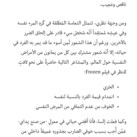
ناقص ومَعِيب.
ومن وجهة نظري، تتمثل التعاسة المُطلقة في كُرهِ المرء نفسه
وفي عيشِه مُعتقِداً أنّه شخصٌ سيء قادر على إلحاق الضرر
بالآخرين. ورغم أن هذا الشعور لَمِن أسوء ما قد يمر به الفرد في
حياته، إلا أنّه شعور مشترك بين كل من يعانون من الأمراض
النفسية حول العالم. والمشاعر التالية حاضرةٌ على نحوٍ لافتٍ
للنظر في فيلم Frozen:
الخزي
انعدام قيمة الفرد بالنسبة لنفسه
الخوف من عدم التعافي من المرض النفسي
وكما فعلت إلسا، فأنا أقضي حياتي في معزلٍ -من صنع يداي-
عمَّن أُحِب بسبب خوفي الضارب بجذوره عميقاً داخلي من