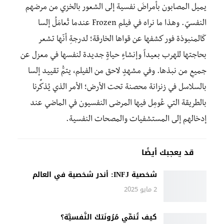
يميل المصابون بأمراضَ نفسية إلى الشعور بالخزي من مرضهم
النفسيّ. وهذا ما نراه في فيلم Frozen عندما تُعامَلُ إلسا
كَالمنبوذة فور كشفها عن قواها الخارقة؛ لدرجةِ أنّها تشعر
بحاجتها للهرب بعيداً وإنشاءٍ حياةٍ جديدة لنفسها في معزل عن
جميعِ من نبذها. وفي مشهدٍ لاحق من الفيلم، يتمُّ تقييد إلسا
بالسلاسل في زنزانة محصنة تحت الأرض؛ الأمر الذي يُذكِّرنا
بالطريقة التي عُومِل فيها المرضى النفسيون في الماضي عند
إدخالهم إلى المستشفيات والمصحات النفسية.
قد يعجبك أيضًا
شخصية INFJ: أندر شخصية في العالم
2 مايو 2025
كيف تُنمِّي مُرُونَتكَ النَّفسيَّة؟