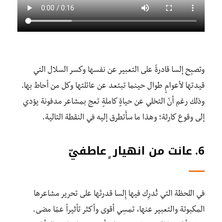
وتصبِح إلسا قادرةً على التعبير عن نفسها وكسر السلال التي
قيدتها لأعوامٍ طوال حينما تبتعد عن عائلتها وكل من أحاط بها.
وذلك رغم أنّ التخلي عن حياةٍ كاملةٍ تعج بمشاعر مدفونة يؤدي
إلى وقوع كارثة؛ وهذا ما سأَتطرق إليه في النقطة التالية.
6. عانت من انهيار ٍ عاطفيّ
في اللحظة التي تُدرِك فيها إِلسا قدرتَها على تحرير مشاعرها
المكبوتة والتعبير عنها، تمسِي أقوى وأكثر تأثيراً عمّا مضى.