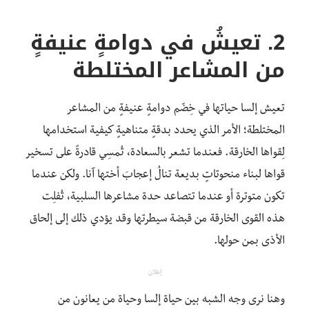
2. تعيشُ في دوامةٍ عنيفةٍ
من المشاعر المختلطة
تعيش إلسا حياتها في خِضّم دوامةٍ عنيفةٍ من المشاعر
المختلطة؛ الأمر الذي يحدد بدقةٍ متناهيةٍ كيفية استخدامها
لِقواها الخارقة. فعندما تشعر بالسعادة، تُمسِي قادرةً على تسخير
قواها لبناء منحوتاتٍ بديعة تنالُ إعجابَ أختها آنا. ولكن عندما
تكون متوترة أو عندما تتصاعد حدة مشاعرها السلبية، تُفلِت
هذه القوى الخارقة من قبضة سيطرتها وقد يؤدي ذلك إلى إلحاق
الأذى بمن حولها.
إعلان
وهنا نرى وجه الشبه بين حياة إلسا وحياة من يعانون من