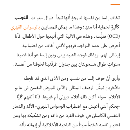
تخاف إلسا من نفسها لدرجةِ أنها تلجأ -طوال سنوات-
للتجنب
كآليةٍ لحماية آنا منها؛ وهذا ما يمكن للمصابين
بالوسواس القهري
(OCD) تفهُّمه. وهذه هي الآلية التي أَتبعها حول الأطفال؛ فأنا
أحرص على عدم التواجد قربهم لأنني أخاف من احتمالية
إيذائي لهم. وبذلك فوجه الشبه بيني وبين إلسا هو أننا قضينا
سنواتٍ طوال مَسجونتان بين جدران غرفَتينا لخوفنا من أنفسنا.
وأرى أنّ خوف إلسا من نفسها ومن الأذى الذي قد تلحِقُه
بالآخرين يُمثِّلُ الوصف المثالي والأبرز للمرض النفسيّ في عالم
الأفلام -سواء أكان ذلك أفلام ديزني أم غيرها. فأنا أتفهم كُليَّا
-بِِحكمِ أنني أعيش مع اضطراب الوسواس القهري- الألمَ والدمار
النفسي الكامنان في خوف الفرد من ذاته ومن تشكيكه بها ومن
اعتبار نفسه شخصاً سيئاً من الناحية الأخلاقية أو إيمانه بأنه