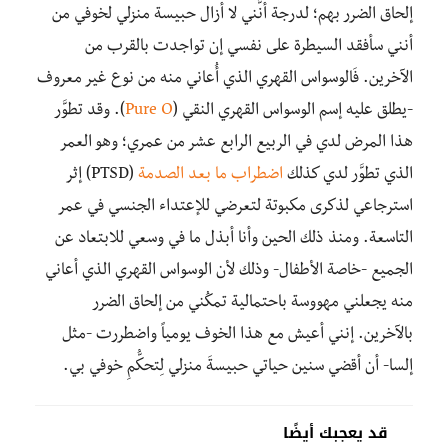
إلحاق الضرر بهم؛ لدرجة أنَّني لا أزال حبيسة منزلي لخوفي من
أنني سأفقد السيطرة على نفسي إن تواجدت بالقرب من
الآخرين. فَالوسواس القهري الذي أُعاني منه من نوع غير معروف
-يطلق عليه إسم الوسواس القهري النقي (
Pure O
). وقد تطوَّر
هذا المرض لدي في الربيع الرابع عشر من عمري؛ وهو العمر
الذي تطوَّر لدي كذلك
اضطراب ما بعد الصدمة
(PTSD) إثر
استرجاعي لذكرى مكبوتة لتعرضي للإعتداء الجنسي في عمر
التاسعة. ومنذ ذلك الحين وأنا أبذل ما في وسعي للابتعاد عن
الجميع -خاصة الأطفال- وذلك لأن الوسواس القهري الذي أعاني
منه يجعلني مهووسة باحتمالية تمكُني من إلحاق الضرر
بالآخرين. إنني أعيش مع هذا الخوف يومياً واضطررت -مثل
إلسا- أن أقضي سنين حياتي حبيسةَ منزلي لِتحكُّمِ خوفي بي.
قد يعجبك أيضًا