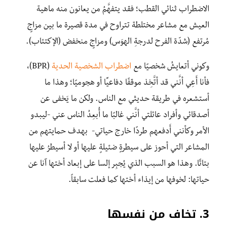
الاضطراب ثنائي القطب؛ فقد يتفهَّمُ من يعانون منه ماهية
العيش مع مشاعر مختلطة تتراوح في مدة قصيرة ما بين مزاجٍ
مُرتفع (شدّة الفرح لدرجةِ الهوَس) ومزاجٍ منخفض (الإكتئاب).
وكوني أتعايشُ شخصيًا مع
اضطراب الشخصية الحدية
(BPR)،
فأنا أَعِي أنَّني قد أتَّخِذ موقفًا دفاعيِّا أو هجوميًا؛ وهذا ما
أستشعره في طريقة حديثي مع الناس. ولكن ما يَخفى عن
أصدقائي وأفراد عائلتي أنَّني غالبًا ما أُبعِدُ الناس عني -ليبدو
الأمر وكأنني أَدفعهم طردًا خارج حياتي- بهدف حمايتهم من
المشاعر التي أحوز على سيطرةٍ ضئيلةٍ عليها أو لا أسيطرُ عليها
بتاتًا. وهذا هو السبب الذي يُجبِر إلسا على إبعاد أختها آنا عن
حياتها: لخوفها من إيذاء أختها كما فعلت سابقاً.
3. تخاف من نفسها