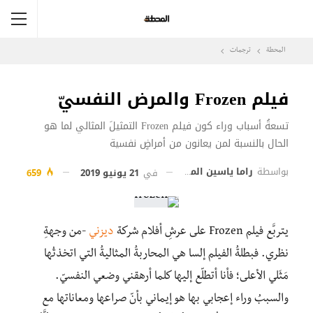
المحطة
ترجمات
فيلم Frozen والمرض النفسيّ
تسعةُ أسباب وراء كون فيلم Frozen التمثيلَ المثالي لما هو
الحال بالنسبة لمن يعانون من أمراضٍ نفسية
بواسطة
راما ياسين المقوسي
في
21 يونيو 2019
659
يتربَّع فيلم Frozen على عرشِ أفلام شركة
ديزني
-من وجهةِ
نظري. فبطلةُ الفيلم إلسا هي المحاربةُ المثاليةُ التي اتخذتُها
مَثَلي الأعلى؛ فأنا أتطلّع إليها كلما أرهقني وضعي النفسيّ.
والسببُ وراء إعجابي بها هو إيماني بأنّ صراعها ومعاناتها مع