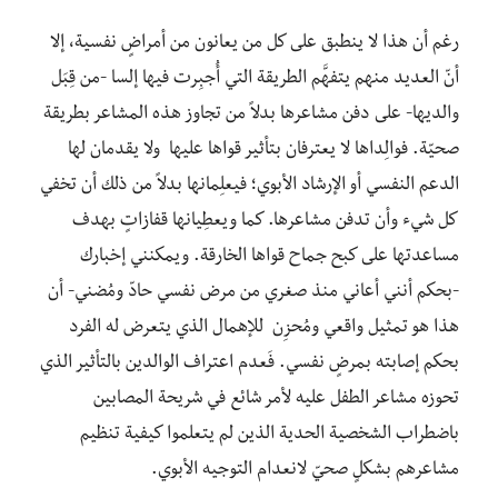
رغم أن هذا لا ينطبق على كل من يعانون من أمراضٍ نفسية، إلا
أنّ العديد منهم يتفهَّم الطريقة التي أُجبِرت فيها إلسا -من قِبَل
والديها- على دفن مشاعرها بدلاً من تجاوز هذه المشاعر بطريقة
صحيّة. فوالِداها لا يعترفان بتأثير قواها عليها ولا يقدمان لها
الدعم النفسي أو الإرشاد الأبوي؛ فيعلِمانها بدلاً من ذلك أن تخفي
كل شيء وأن تدفن مشاعرها. كما ويعطِيانها قفازاتٍ بهدف
مساعدتها على كبح جماح قواها الخارقة. ويمكنني إخبارك
-بحكم أنني أعاني منذ صغري من مرض نفسي حادّ ومُضني- أن
هذا هو تمثيل واقعي ومُحزِن للإهمال الذي يتعرض له الفرد
بحكم إصابته بمرضٍ نفسي. فَعدم اعتراف الوالدين بالتأثير الذي
تحوزه مشاعر الطفل عليه لأمر شائع في شريحة المصابين
باضطراب الشخصية الحدية الذين لم يتعلموا كيفية تنظيم
مشاعرهم بشكلٍ صحيّ لانعدام التوجيه الأبوي.