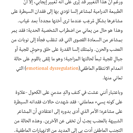
ورغم أنّ هذا التغيير قد يُرى على أنه تغيير إيجابي، إلا أنّ
الطبيعة الدرامية لمشاعر إلسا تؤدي بها إلى فقدان السيطرة على
مشاعرها بشكلٍ مُرعِب عندما ترى أختها مجدداً بعد غياب.
وهذا هو حال من يعاني من اضطراب الشخصية الحدية؛ فقد يمر
بمشاعر من السعادة القصوى التي قد تنقلب فجأة إلى نوبات من
الغضب والحزن. وتمتلك إلسا القدرة على خلق وحوشٍ ثلجية أو
جبالٍ ثلجية تبعاً لحالتها المزاجية؛ وهو ما يُلقى باللوم على حالة
انعدام الانتظام العاطفي(
emotional dysregulation
) التي
تعاني منها.
وباعتبار أنني عشت في كنف والدٍ مدمنٍ على الكحول -علاوة
على كونه يسيء معاملتي- فقد شهدت حالات فقدانه السيطرة
على مشاعره؛ الأمر الذي أدى بدوره إلى اعتقادي أن المشاعر
الشبيهة بالغضب يجبُ أن تخفى عن الآخرين. وهذه الحالة من
التجنب العاطفيّ أدت بي إلى العديد من الانهيارات العاطفية.