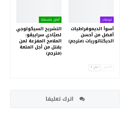
ترجمات
آفاق فلسفيّة‎
أسوأ الديموقراطيات
التشريح السيكولوجي
أفضل من أحسن
لصيَّادي سراييڤو:
الديكتاتوريات (مترجم)
الملامح المفزعة لمن
يقتل من أجل المتعة
(مترجم)
السابق
التالي
اترك تعليقا