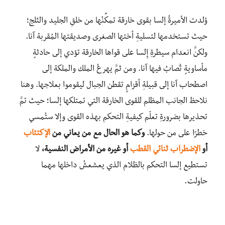
وُلِدت الأميرةُ إلسا بقوى خارقة تمكِّنُها من خلقِ الجليد والثلج؛
حيث تستخدمها لتسليةِ أختها الصغرى وصديقتها المُقربة آنا.
ولكنَّ انعدام سيطرةِ إِلسا على قواها الخارقة تؤدي إلى حادثةٍ
مأساويةٍ تُصابُ فيها آنا. ومن ثمَّ يهرعُ الملك والملكة إلى
اصطحاب آنا إلى قبيلةِ أقزامٍ تقطن الجبال ليقوموا بعلاجها. وهنا
نلاحظ الجانب المظلم للقوى الخارقة التي تمتلكها إلسا؛ حيث تمَّ
تحذيرها بضرورةِ تعلّم كيفيةِ التحكم بهذه القوى وإلا ستُمسي
خطرًا على من حولها.
وكما هو الحال مع من يعاني من
الإكتئاب
أو
الإضطراب ثنائي القطب
أو غيره من الأمراض النفسية،
لا
تستطيع إلسا التحكم بالظلام الذي يعشعشُ داخلها مهما
حاولت.