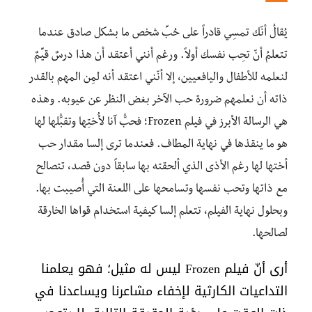
يُقالُ أنّك تمسِي قادراً على حُبِّ شخص ما بشكل صادق عندما
تتعلمُ أنّ تحِب نفسك أولاً. ورغم أنني أعتقد أن هذا درسٌ قيِّمٌ
لنعلمه للأطفال واليافعيين، إلا أنّني اعتقد أنه لمِن المهم بالقدر
ذاته أن نعلمهم ضرورة حب الآخر بغض النظر عن عيوبه. وهذه
هي الرسالة الأبرز في فيلم Frozen؛ فحبُّ آنا لأُختِها وتقبُّلها لها
هو ما ينقذها في نهاية المطاف. فعندما ترى إلسا مقدار حب
أختها لها رغم الأذى الذي ألحقته بها سابقاً دون قصد، تتصالح
مع ذاتها وتحب نفسها وتسامحها على اللعنة التي أُصيبت بها.
وبحلول نهاية الفيلم، تتعلم إلسا كيفية استخدام قواها الخارقة
لصالحها.
أرى أنّ فيلم Frozen ليس له مثيل؛ فهو يعلمنا
التداعيات الكارثية لإخفاء مشاعرنا ويساعدنا في