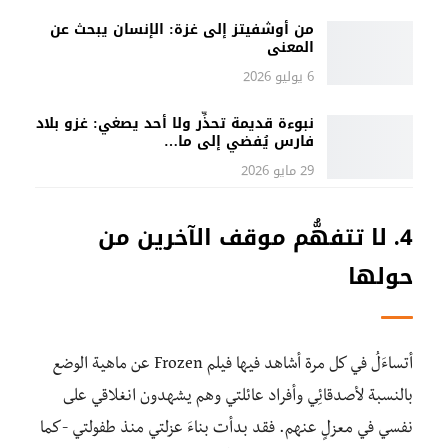
من أوشفيتز إلى غزة: الإنسان يبحث عن
المعنى
6 يوليو 2026
نبوءة قديمة تحذِّر ولا أحد يصغي: غزو بلاد
فارس يُفضي إلى ما…
29 مايو 2026
4. لا تتفهُّم موقف الآخرين من
حولها
أتساءَلُ في كل مرة أشاهد فيها فيلم Frozen عن ماهية الوضع
بالنسبة لأصدقائِي وأفراد عائلتي وهم يشهدون انغلاقي على
نفسي في معزلٍ عنهم. فقد بدأت بناءَ عزلتي منذ طفولتي -كما