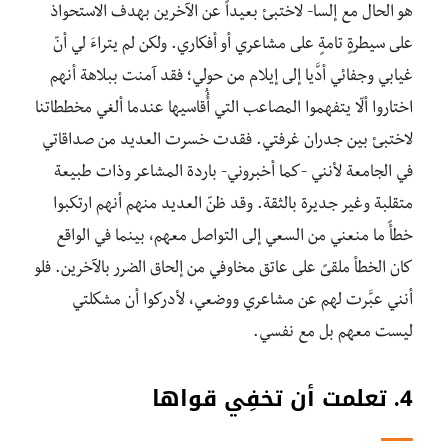
هو الحال مع إلسا- لاختبئ بعيداً عن الآخرين بهدف الاستحواذ
على سيطرةٍ تامةٍ على مشاعري أو أفكاري. ولكن لم يتراءَ لي أنّ
غيابي وجفائي أدَّيا إلى إيلام من حولي؛ فقد آمنت ببلاهة أنهم
اختاروا ألّا يتفهموا المصاعب التي أُُقاسيها عندما ألغي مخططاتنا
لاختبئ بين جدران غرفتي. فقدت خسرت العديد من صداقاتي
في الجامعة لأنني -كما أخبروني- باردة المشاعر وذات طبيعة
متقلبة وغير جديرة بالثقة. وقد ظنّ العديد منهم أنهم ارتكبوا
خطأً ما منعني من السعي إلى التواصل معهم، بينما في الواقع
كان الخطأ ملقىً على عاتق مخاوفي من إلحاق الضرر بالآخرين. فلو
أنني عبَّرت لهم عن مشاعري ووضعي، لأدركوا أن مشكلتي
ليست معهم بل مع نفسي.
4. تعلمت أن تخفِي قواها