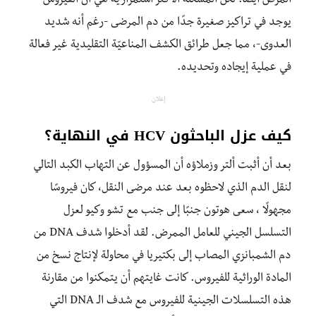
المرض أيضًا. لكن المشكلة الأكثر استمرارية هي أن الفيروس
يوجد في تراكيز صغيرة جدًا من دم المرضى -رغم أنه شديد
العدوى-، مما جعل طرائق الكشف المناعيّة التقليدية غير فعالة
في عملية إيجاده وتحديده.
إعلان
كيف عزل الباحثون HCV في النهاية؟
بعد أن أثبت ألتر وزملاؤه أن المسؤول عن التهاب الكبد التالي
لنقل الدم الذي لاحظوه بعد عند مرضى النقل، كان فيروسًا
مجهولًا ، سعى هوتون جنبًا إلى جنب مع تشو وكيو لعزل
التسلسل الجيني للعامل الممرض. لقد أدخلوا شدف DNA من
دم الشمبانزي المصاب إلى بكتيريا في محاولة لإنتاج نسخ من
المادة الوراثية للفيروس. كانت غايتهم أن يتمكنوا من مقارنة
هذه التسلسلات الجينية للفيروس مع شدف الـ DNA التي