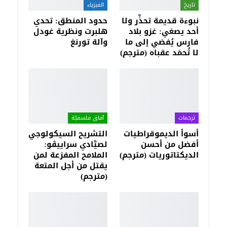
تاريخ
الفيزياء
نبوءة قديمة تحذِّر ولا
حدود المنطق: تحدي
أحد يصغي: غزو بلاد
هلبرت ونظرية غودل
فارس يُفضي إلى ما
وآلة تورنغ
لا تُحمَد عقباه (مترجم)
ترجمات
آفاق فلسفيّة‎
أسوأ الديموقراطيات
التشريح السيكولوجي
أفضل من أحسن
لصيَّادي سراييڤو:
الديكتاتوريات (مترجم)
الملامح المفزعة لمن
يقتل من أجل المتعة
(مترجم)