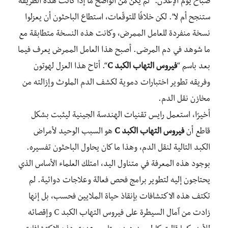
صباح يوم الإعلان: “لم يكن من الواضح ما إذا كانت هذه الطريقة
ستنجح أم لا”. لكن خلافًا للتوقّعات، استطاع الباحثون أن يعزلوا
نسخة منفردة للعامل الممرض، وكانت هذه النسخة متطابقة مع
ما شوهد في دم المرضى. أصبح هذا العامل الممرض يعرف فيما
بعد باسم “
فيروس التهاب الكبد C
“. أتاح هذا العزل لهوتون
وفريقه تطوير اختبارات دموية لكشف الدم الملوث وإزالته من
مخازن نقل الدم.
أخيرًا، استعمل رايس تقنيات الهندسة الجينية ليثبت بشكل
قاطع أن
فيروس التهاب الكبد C
هو السبب الوحيد لأمراض
الكبد التالية لنقل الدم، وهذا ما كان يحاول الباحثون تفسيره.
بوجود هذه المعرفة في متناول اليد، امتلك العلماء الأساس الذي
يحتاجون إليه لتطوير برامج فحص فعالة وعلاجات دوائية. لم
تكتف هذه الاكتشافات بإنقاذ حياة الملايين فحسب، بل إنها
زادت من آمال السيطرة على فيروس التهاب الكبد C وإقصائه