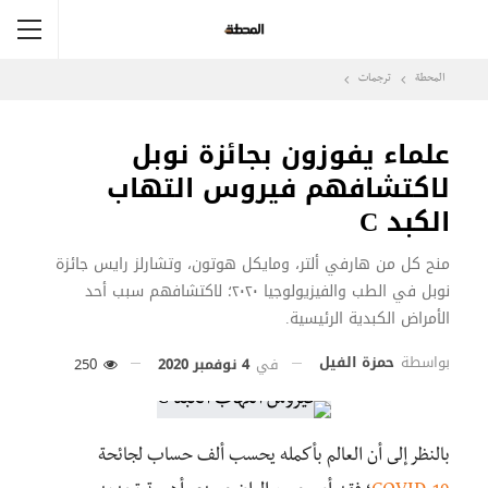
المحطة
ترجمات
علماء يفوزون بجائزة نوبل
لاكتشافهم فيروس التهاب
الكبد C
منح كل من هارفي ألتر، ومايكل هوتون، وتشارلز رايس جائزة
نوبل في الطب والفيزيولوجيا ٢٠٢٠؛ لاكتشافهم سبب أحد
الأمراض الكبدية الرئيسية.
بواسطة
حمزة الفيل
في
4 نوفمبر 2020
250
بالنظر إلى أن العالم بأكمله يحسب ألف حساب لجائحة