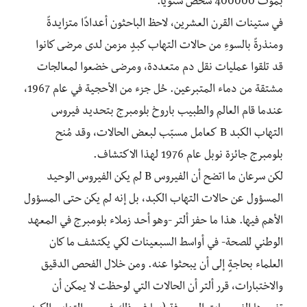
بموت 400000 شخص سنويًا.
في ستينات القرن العشرين، لاحظ الباحثون أعدادًا متزايدةً
ومنذرةً بالسوءِ من حالات التهاب كبدٍ مزمن لدى مرضى كانوا
قد تلقوا عمليات نقل دم متعددة، ومرضى خضعوا لمعالجات
مشتقة من دماء المتبرعين. حُل جزء من الأحجية في عام 1967،
عندما قام العالم والطبيب باروخ بلومبرج بتحديد فيروس
التهاب الكبد B كعامل مسبّب لبعض الحالات، وقد مُنح
بلومبرج جائزة نوبل عام 1976 لهذا الاكتشاف.
لكن سرعان ما اتضح أن الفيروس B لم يكن الفيروس الوحيد
المسؤول عن حالات التهاب الكبد، بل إنه لم يكن حتى المسؤول
الأهم فيها. هذا ما حفز ألتر -وهو أحد زملاء بلومبرج في المعهد
الوطني للصحة- في أواسط السبعينات لكي يكتشف ما كان
العلماء بحاجةٍ إلى أن يبحثوا عنه. ومن خلال الفحص الدقيق
والاختبارات، قرر ألتر أن الحالات التي لوحظت لا يمكن أن