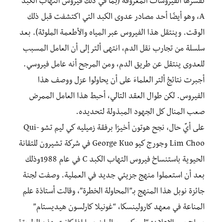
تفسرها الفيروسات المعروفة (بما في ذلك فيروس التهاب الكبد
A، وهو أيضًا أحد مصادر عدوى الكبد التي اكتشفت قبل ذلك
الوقت. وينتقل هذا الفيروس عبر المياه والأطعمة الملوثة). بعد
سلسلة من تجارب نقل الدم، انتهى ألتر إلى أن العامل المسبب
للعدوى ينتقل عن طريق الدم، ومن المرجح أنه عامل فيروسي.
أجبرت نتائجُ ألتر العلماءَ على أن يحاولوا عزل ووصف هذا
الفيروس. لكن طوال العقد التالي، أحبط هذا العامل الممرض
صعب المنال كل الجهود المبذولة لتحديده.
على أيِّ حال، نجح هوتون أخيرًا برفقة زميليه كي ليم تشو Qui-
Lim Choo وجورج كيو George Kuo في شركة تشيرون للتقانة
الحيوية باستنساخ فيروس التهاب الكبد C في عام 1988وذلك
بعد أن استعملوا منهج جزيئي جديد في العملية. وصفت لجنة
جائزة نوبل هذا المنهج بـ”المحاولة الخطرة”، وقالت أستاذة علم
المناعة في معهد كارولينسكا، “غونيلا كارلسون هيديستام”