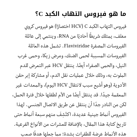
ما هو فيروس التهاب الكبد C؟
فيروس التهاب الكبد C (HCV اختصارًا) هو فيروس كروي
مغلف، يمتلك شريطًا أحاديًا من RNA، وينتمي إلى عائلة
الفيروسات المصفرة Flaviviridae. تشمل هذه العائلة
الفيروسات المسببة لحمى الضنك، ومرض زيكا، وحمى غرب
النيل، والحمى الصفراء أيضًا. ينتقل HCV عبر التعرض للدم
الملوث به، وذلك خلال عمليات نقل الدم، أو مشاركة إبر حقن
الأدوية (وهو أشيع سبب لانتقال HCV اليوم)، والمعدات غير
المعقمة جيدًا. قد ينتقل أيضًا من الأم لطفلها خلال فترة الحمل،
لكن من النادر جدًا أن ينتقل عن طريق الاتصال الجنسي. لهذا
الفيروس أنماط جينية عديدة، اكتُشِفَ منهم سبعة أنماط حتى
تاريخ كتابة هذا المقال، بالإضافة للعشرات من الأنواع الفرعية.
هذه الأنماط عرضة للطفرات بشدة؛ مما جعلها هدفًا صعب