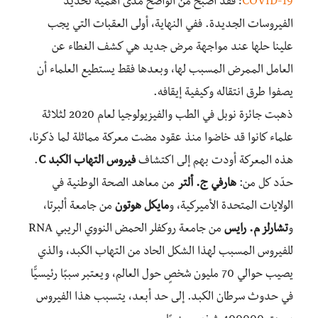
COVID-19
؛ فقد أصبح من الواضح مدى أهمية تحديد
الفيروسات الجديدة. ففي النهاية، أولى العقبات التي يجب
علينا حلها عند مواجهة مرض جديد هي كشف الغطاء عن
العامل الممرض المسبب لها، وبعدها فقط يستطيع العلماء أن
يصفوا طرق انتقاله وكيفية إيقافه.
ذهبت جائزة نوبل في الطب والفيزيولوجيا لعام 2020 لثلاثة
علماء كانوا قد خاضوا منذ عقود مضت معركة مماثلة لما ذكرنا،
هذه المعركة أودت بهم إلى اكتشاف
فيروس التهاب الكبد C
.
حدّد كل من:
هارفي ج. ألتر
من معاهد الصحة الوطنية في
الولايات المتحدة الأميركية، و
مايكل هوتون
من جامعة ألبرتا،
و
تشارلز م. رايس
من جامعة روكفلر الحمض النووي الريبي RNA
للفيروس المسبب لهذا الشكل الحاد من التهاب الكبد، والذي
يصيب حوالي 70 مليون شخصٍ حول العالم، ويعتبر سببًا رئيسيًّا
في حدوث سرطان الكبد. إلى حد أبعد، يتسبب هذا الفيروس