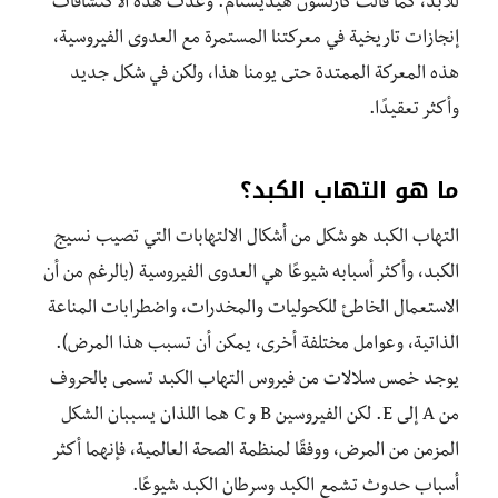
للأبد، كما قالت كارلسون هيديستام. وعدت هذه الاكتشافات
إنجازات تاريخية في معركتنا المستمرة مع العدوى الفيروسية،
هذه المعركة الممتدة حتى يومنا هذا، ولكن في شكل جديد
وأكثر تعقيدًا.
ما هو التهاب الكبد؟
التهاب الكبد هو شكل من أشكال الالتهابات التي تصيب نسيج
الكبد، وأكثر أسبابه شيوعًا هي العدوى الفيروسية (بالرغم من أن
الاستعمال الخاطئ للكحوليات والمخدرات، واضطرابات المناعة
الذاتية، وعوامل مختلفة أخرى، يمكن أن تسبب هذا المرض).
يوجد خمس سلالات من فيروس التهاب الكبد تسمى بالحروف
من A إلى E. لكن الفيروسين B و C هما اللذان يسببان الشكل
المزمن من المرض، ووفقًا لمنظمة الصحة العالمية، فإنهما أكثر
أسباب حدوث تشمع الكبد وسرطان الكبد شيوعًا.