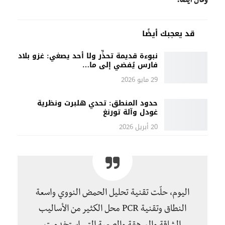
وقال أيضًا:
قد يعجبك أيضًا
نبوءة قديمة تحذِّر ولا أحد يصغي: غزو بلاد
فارس يُفضي إلى ما…
29 مايو 2026
حدود المنطق: تحدي هلبرت ونظرية
غودل وآلة تورنغ
20 أبريل 2026
اليوم، حلّت تقنية تحليل الحمض النووي واسعة
النطاق وتقنية PCR محل الكثير من الأساليب