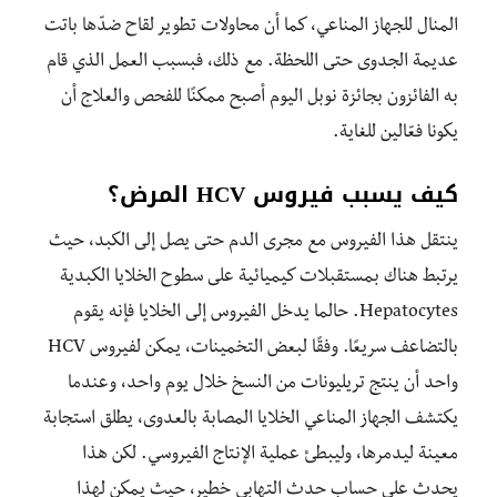
المنال للجهاز المناعي، كما أن محاولات تطوير لقاح ضدّها باتت
عديمة الجدوى حتى اللحظة. مع ذلك، فبسبب العمل الذي قام
به الفائزون بجائزة نوبل اليوم أصبح ممكنًا للفحص والعلاج أن
يكونا فعّالين للغاية.
كيف يسبب فيروس HCV المرض؟
ينتقل هذا الفيروس مع مجرى الدم حتى يصل إلى الكبد، حيث
يرتبط هناك بمستقبلات كيميائية على سطوح الخلايا الكبدية
Hepatocytes. حالما يدخل الفيروس إلى الخلايا فإنه يقوم
بالتضاعف سريعًا. وفقًا لبعض التخمينات، يمكن لفيروس HCV
واحد أن ينتج تريليونات من النسخ خلال يوم واحد، وعندما
يكتشف الجهاز المناعي الخلايا المصابة بالعدوى، يطلق استجابة
معينة ليدمرها، وليبطئ عملية الإنتاج الفيروسي. لكن هذا
يحدث على حساب حدث التهابي خطير، حيث يمكن لهذا