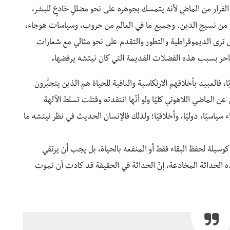
 الفرار من الماضِ لأنه يتمسك بجوهره على نحو مضللٍ خادعٍ للبشر،
ي من نسيج الدين. وجميع ما في العالم من حروب، وسياسات هوجاء،
رى الديموقراطية والتطور والتقدم على نحو مثالي مع شعارات
ناحر بسبب هذه الفضلات القديمة التي كان نيتشه يرفضها
.
، فالعبيد بأخلاقهم الارتكاسية والنافية للحياة هم الذين يتجبَّرون
ن الماضي اللاهوتي كليًا ولو أنّها انتقدته وقتلت تسلط الآلهة
سياسيًا، دوليًا، وأخلاقيًا؛ ولذلك فالإنسان الحديث في نظر نيتشه ما
سيلة لحفظ البقاء فقط أو المنفعه بالحياة، بل يجب أن يرتقي
ه الحداثة المخادعة، إنّ الحداثة في الحقيقة قد كادت أن تموت