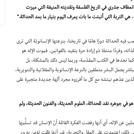
انعطاف جذري في تاريخ الفلسفة ونقديته العنيفة التي ميزت
. هي التربة التي أنبتت ما بات يعرف اليوم بتيار ما بعد الحداثة.”
ه الحداثة دورًا هامًا في تاريخنا، بنزعتها الإنسانويّة التي ترى
لذاته، وفردًا منتجًا ذو إرادة حرة يتقيد بالقوانين. فموت الإله هو
ية كما نجدها في الكتب المقدّسة، وربما ليس ذلك بالمشكلة، بل
اشر يجعل البشر متعلقين بالنزعة الإنسانوية والعقلانية والتنويرية،
ذين عدّهم نيتشه مع كل ما أفرزوه مجرد آلهة جديدة متجبرة على
و في جوهره نقد للحداثة، العلوم الحديثة، والفنون الحديثة، ولم
 عن الإله، أي أنها رفضت الفكرة القائلة أنّ الإنسان قد تسلُّمها
ى ذلك، اعتمدت على العقل والتجربة، غير أنها ظلت تؤمن به وبـ