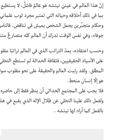
إنّ هذا العالم في عينيّ نيتشه هو عالمٌ فاشلٌ، لا يستطيع
بما في ذلك أخلاقه وحياته التي تعتبر مجرد ثوب علمان
وحكام متجبِّرين يجعل الشخص يعيش في تناقض. فالناس ت
جوفاء، وفي نفس الوقت تدرك أن العالم كله متصارعٌ مت
وحسب اعتقاده، يعدّ التراتب الذي في العالم تراتبًا مقلوبًا
على الأسياد الحقيقيين، فثقافة الحداثة لم تستطع التخلي ع
المطلق. ولقد رتبت العالمَ والحقيقةَ على نحو مقلوب سواء 
هو إلّا إنسان منحط.
فلا يجب على المجتمع الحداثي أن ينظر فقط إلى حاضره كو
ولفعل ذلك علينا التخلي عن ظلال الإله الذي يقبع في هذ
بالفعل كما أراد لها نيتشه .