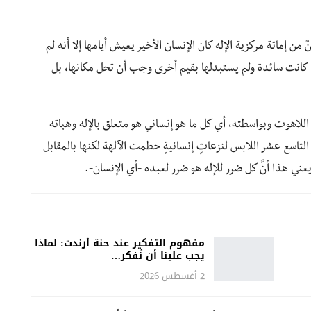
من إماتة مركزية الإله كان الإنسان الأخير يعيش أيامها إلا أنه لم
 التي كانت سائدة ولم يستبدلها بقيم أخرى وجب أن تحل مكانها، بل
اللاهوت وبواسطته، أي كل ما هو إنساني هو متعلق بالإله وهباته
لتاسع عشر اللابس لنزعاتٍ إنسانيةٍ حطمت الآلهة لكنها بالمقابل
عني هذا أنَّ كل ضرر للإله هو ضرر لعبده -أي الإنسان-.
مفهوم التفكير عند حنة أرندت: لماذا
يجب علينا أن نُفكر…
2 أغسطس 2026