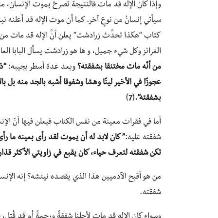
وإذا كان الإله قد مات فالنتيجة تصرخ بموت الإنسان، مث
سيأتي إنسانُ من نوعٍ آخر. ك
ما أن موت الإله قد أعلنه ني
كتاب “هكذا تحدَّث زرادشت” يعلن أنَّ الإله قد مات من ا
الغرائز وكل شيء جميل، و ها هو زرادشت يسأل البابا الع
من أنّه مات مختنقا بشفقته؟
وبعد عدة أسطر يجيبه:
“ذل
عجوزًا في الأخير لينًا وهشا وشفوقا أشبه بالجد منه بل با
بشفقته”.
(
7
)
أما في فقرات معينة من نفس الكتاب فيعلن فيها أنّ الإنس
شفقته عليه:
” كان لابد له أن يموت لقد رأى بعينه ما رأ
تكن شفقته لتعرف حياء، كان يقبع في زاويتي الأكثر قذارة”.
من هو أقبح الآدميين هذا الذي يقصده نيتشه؟ إنه الإنس
شفقته.
وسواء كان الإله قد مات لأجلنا شفقةً ورحمةً أم قد قُتل