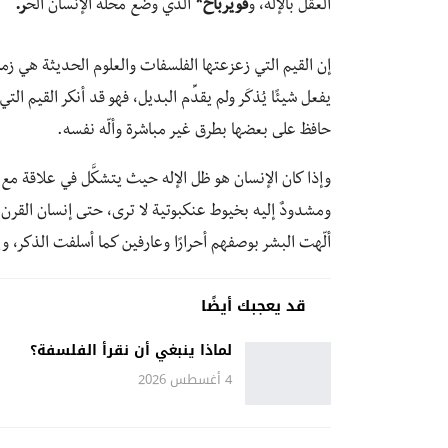
العقل بالإله، و
فويرباخ*
الذي وضع محله الإنسان الح
ر.
إن القيم التي زعزعتها الفلسفات والعلوم الحديثة هي زمنٌ 
يفعل شيئًا يُذكَر ولم يقدِّم البديل، فهو قد أنكر القيم
حافظ على بعضها بطرق غير مباشرة وألّه نفسه.
وإذا كان الإنسان هو ظل الإله حيث يتشكَّل في علاقة مع 
ومشدودٌ إليه بخيوط عنكبوتية لا ترى، حتى إنسان القرن ا
ألّهت البشر بوصفهم أحرارًا وعارفين كما أسلفت الذكر، وي
قد يعجبك أيضًا
لماذا ينبغي أن نقرأ الفلسفة؟
4 أغسطس 2026