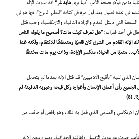
لما يؤمن فوكو بصحة الأمر. كما يرى
هايدغر*
أنه بموت الإله
تشه في عدة فصول بعد أول مرة في كتابه “للعلم المرح”، فها هو في
لشفقة التي تمثل العدم والإرادة النافية، والارتكاسية، وحب قتل
اطل في أحد فقراته:
“هل تعرف كيف مات؟ أصحيح ما يقوله الناس
ك الإله القادم من الشرق كان قاسيًا ومتعطشًا للانتقام، ولكنه غدا
لأب.. متعبًا من الحياة، منكسر الإرادة، وذات يوم مات مختنقًا
ان الذي لقبه “بأقبح الآدميين” قد قتل الإله بعدما لم يتحمل
ى الجميع رأى أعماق الإنسان وأغواره وكل قبحه وعيوبه الدفينة لم
 (8)
ان الارتكاسي والعدمي الذي فعل به ذلك، وهو رافض أو خائف من
، فأهم حدث هو موت الإنسان وثقافته الحداثية. وسواء وهن الإله