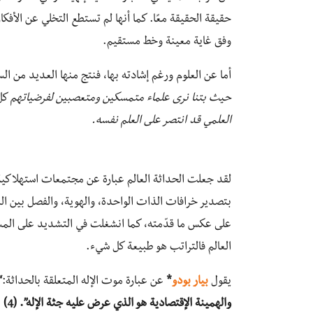
حقيقة الحقيقة معًا. كما أنها لم تستطع التخلي عن الأفكار
وفق غاية معينة وخط مستقيم.
أما عن العلوم ورغم إشادته بها، فنتج منها العديد من الس
حيث بتنا نرى علماء متمسكين ومتعصبين لفرضياتهم
كل
العلمي قد انتصر على العلم نفسه.
لقد جعلت الحداثة العالم عبارة عن مجتمعات استهلاكية 
بتصدير خرافات الذات الواحدة، والهوية، والفصل بين الم
على عكس ما قدّمته، كما انشغلت في التشديد على المساو
العالم فالتراتب هو طبيعة كل شيء.
يقول
بيار بودو
*
عن عبارة موت الإله المتعلقة بالحداثة:
“
والهمينة الإقتصادية هو الذي عرض عليه جثة الإله”. (4)