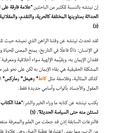
إن نيتشه بالنسبة للكثير من الباحثين
“علامة فارقة على 
الحداثة بعناوينها المختلفة كالحرية، والتقدم، والعقلانية
(2)
لقد تحدث نيتشه عن وقتنا الراهن الذي نعيشه حيث تلعب في
في الإنسان: ذاتًا فاعلًا في التاريخ، يمنح المعنى للحياة و
فقدان الإيمان به، وبِقيَّمه الإلهية سواء أخلاقية ومعرف
المشكلة الحقيقية هي بقاء الإيمان به لكن على نحو غير مب
كذلك المثالية، وفلاسفة مثل
كانط
*
و
هيغل*
و
ماركس*
ال
العقول والأجساد بأثواب وأسامي جديدة فقط.
يكتب نيتشه عن كتابه ما وراء الخير والشر:
“هذا الكتاب ه
تستثن منه حتى السياسة الحديثة”. (3)
فالنزعات السابقة إذن قد جعلت من العلم والمعرفة منفصلين
من الرب، مما يعني اعتبارها عطية إلهية. وهي علاوة عل