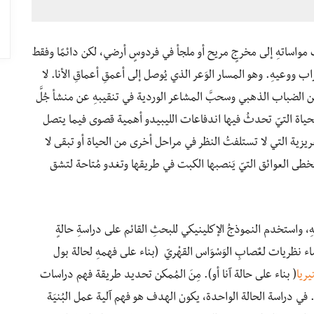
ِ مواساتهِ إلى مخرجٍ مريح أو ملجأ في فردوسٍ أرضي، لكن دائمًا وفقط
ب ووعيهِ. وهو المسار الوَعر الذي يُوصل إلى أعمقِ أعماقِ الأنا. لا
 من الضباب الذهبي وسحبَّ المشاعر الوردية في تنقيبهِ عن منشأ جُلَّ
حياة التيّ تحدثُ فيها اندفاعات الليبيدو أهمية قصوى فيما يتصل
يزية التي لا تستلفتُ النظر في مراحل أخرى من الحياة أو تبقى لا
خطى العوائق التيّ يَنصبها الكبت في طريقها وتغدو مُتاحة لتشق
هِ، واستخدم النموذجُ الإكلينيكي للبحثِ القائم على دراسةِ حالةٍ
ء نظريات لعٌصابِ الوَسْوَاس القهْريّ (بناء على فهمهِ لحالة بول
يريا
( بناء على حالة آنا أو). مِنَ المُمكن تحديد طريقة فهم دراسات
يخ. في دراسة الحالة الواحدة، يكون الهدف هو فهم آلية عمل البُنيَة