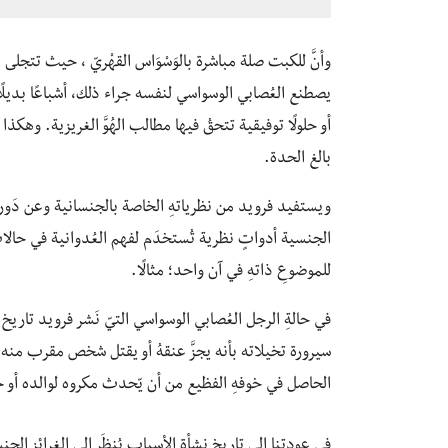
وأنَّ للكبت صلة مباشرة بالوَسْوَاس القهْريّ ، حيث تتجلى 
يصطنع العُصابي الوسواسي لنفسه جراء ذلك، أشباعًا بديلً
أو حلولًا توفيقية تتحقُ فيها مطالب الهُوَّ الغريزية. وهك
بالغ الحدة.
ويستفيد فرويد من نظرياتهِ الخاصة بالجنسانية وعن دَور ا
الجنسية أدواتٍ نظرية تُستخدَم لفهم العُدوانية في حالات
للموضوعِ ذاتهِ في آن واحد؛ مثالًا.
سيرورة تخيلاته بأنه يجزَّ عنقهُ أو يقتل شخص مقرب منه، 
الحاصل في خوفهِ الفظيع من أن يّحدث مكروه لوالده أو ح
في عودتنا إلى تاريخ نشأة الأسباب يُنظَر إلى الغرائز الج