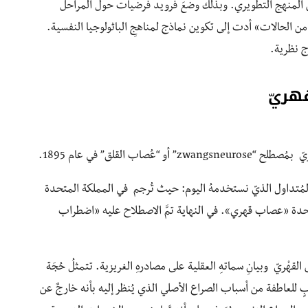
ن المنهج التطويري. وبذلك وضعَ فرويد فرضيات حول المراحل
 من الحالات» أدت إلى تكوين نماذج لمناهجِ الباثولوجيا النفسية.
ذج نظرية.
لقهريّ
ب القلق” في عام 1895.
لمُتداول الذيّ نستخدمهُ اليوم: حيث تُرجم في المملكة المتحدة
دة «عصاب قهري». في النهاية تمَّ الاصطلاح عليه «اضطراب
قهْريّ وبيانِ سماتهِ العقلية على مصادرهِ الغريزية. تتمثلُ حُجَة
للعاطفة من أسباب الصراع الأصلي الذي يُنظر إليه بأنه خارجٌ عن