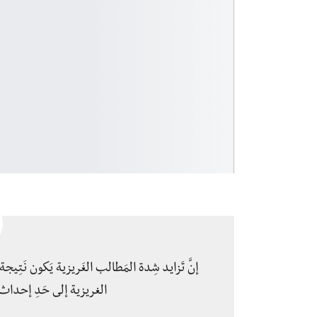
إنَّ تَزايد شِدة المَطالب الغَريزية يَكون نَتِ
الغريزية إلى حَدِ إحداث 