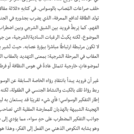
خلف صراعات المُصاب بالوسواس. في كتابهِ «ثلاثة مقالات
تولد الطاقة لدافع المعرفة، الذي يضرب بجذورهِ في الجنس
الفهم. كما يَربطُ فرويد بين الشبق الشرجي وبين اضطراب ا
الموضوع، لكنه يكبتُ الرغبات السادية/الشرجية، من جراء
لا تكون مرتبطة ارتباطًا مباشرًا ببؤرةِ عصابه. حيث تُشي
العقاب في المرحلة الشرجية؛ بمعنى التهديد بالعقاب ال
لموضوعاتٍ خارجية تتمثل عادةً في هوس النظافة أو فرط 
ربط رؤاهُ تلك بالكبت والنشاط الجنسي في الطفولة، لكنه 
إطار التفكير الوسواسي؛ فأي شيء تقريبًا قد يستعان به
الهجينة الشبيهة بالهذيان للمعارضة العقلية التي تصاح
جوانب التفكير المضطرب على حدٍ سواء، مما يؤدي إلى صر
وهو يشابه النكوص الذهني من الفعل إلى الفكر، وهذا هو 