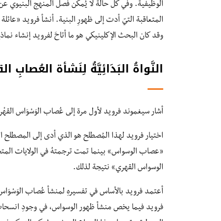
الوظيفية. وفي كل حالة لا يُمكن فصل المنهج البنيوي ع
المتعاقبة التيّ أدت إلى ظهورِ البنية. أنشأ فروید «عائلة
وقد كان البحث الإكلينيكي هو ما أتاحَ لفرويد إنشاء نما
النَّواةُ
البَدَائِيَّةُ
لِنَشأة العُصابِ ا
أشار سيغموند فرويد لأول مرة إلى عُصاب الوَسْوَاس القهْريّ بمُصطلح “zwangsneurose” أو “عُصا
اختيار فرويد لهذا المُصطلح هو الذي أدى إلى المصطلح ا
«عصاب الوسواس» بينما تمت ترجمتهُ في الولايات المتح
الوسواس القهري» نتيجة لذلك.
أعتمد فرويد بالأساس في تفسيرهِ لمنشأ عُصاب الوَسْوَاس ال
فرويد فيما يخص منشأ ظهور الوسواس، في وجودِ انسحابٍ 