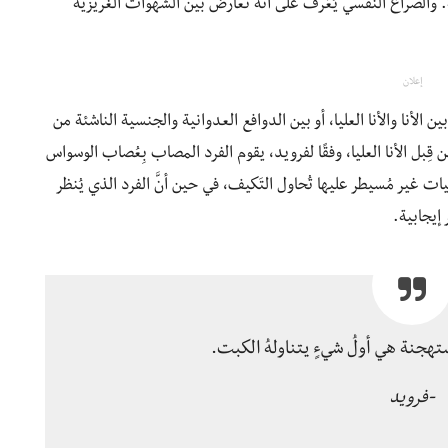
 والصراع النفسي يُعَرف على أنه تَعارض بين الشهوات الغريزية
إعلان
الأنا والأنا العليا، أو بين الدوافع العدوانية والجنسية الناشئة من
من قِبل الأنا العليا، وفقًا لفرويد، يقوم الفرد المصاب بِعُصاب الوسواس
 غير مُسيطر عليها تُحاول التَكيف، في حين أنَّ الفرد الذي يُنظر
إيجابية.
ستهجنة هي أولُ شيءٍ يتناولهُ الكبت.
-فرويد