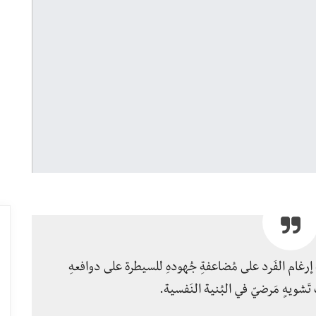
يجة إرغام الفَرد على مُضاعفةِ جُهودهِ للسيطرة على دوافعهِ
تَشويهٍ مَرضيّ في البُنية النَفسية.