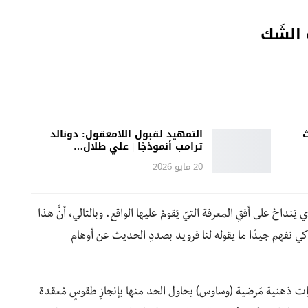
 الشَك
ث
التمهيد لقبول اللامعقول: دونالد
ترامب أنموذجًا | علي طلال…
20 مايو 2026
داحُ على أفقِ المعرفة التيّ يَقومُ عليها الواقع. وبالتالي، أنَّ هذا
كي نفهم جيدًا ما يقوله لنا فرويد بصددِ الحديث عن أوهام
ترارات ذهنية مَرضية (وساوس) يحاول الحد منها بإنجازِ طقوسٍ مُعقدة