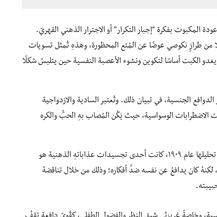
عودة المكبوت بفكرة “إجبار التكرار” أو الاجترار الذهني القهريّ.
ا من طرازٍ نكوصي عوضًا عن المُتع المحظورة، وهذهِ تُمثل تسويات
ذا يغدو الكبت أساسًا لتكوين ونشوء الأعصبة النفسية حين يتلبسُ شكلًا
لدوافع الجنسية، في تبيان ذلك. وتُعتبر السادية والازدواجية
 الاضطرابات الوسواسية، حيث يَكُن المُصاب بهِ الحبُّ والكره
في حالةِ الرجل العُصابي الوسواسي التيّ نَشر فرويد تاريخ تحليلها عام ١٩٠٩، كانت أحدى تجسيدات عذاباتهِ الذهنية هو
لكنهُ كان يدافعُ عن نفسه ضدَّ أفكاره؛ وذلك من خلال تناقضهُ
بيبته.
نسية، وخاصةً غريزتَي شبق النظر والفضول الطفلي، كقُوىً دافعة تقفُ