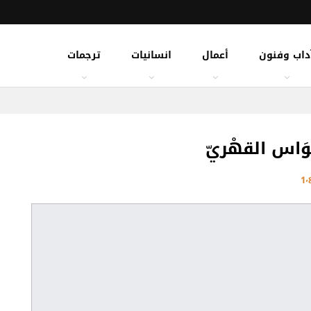
داب وفنون
أعمال
انسانيات
ترجمات
سْوَاس القهْريّ