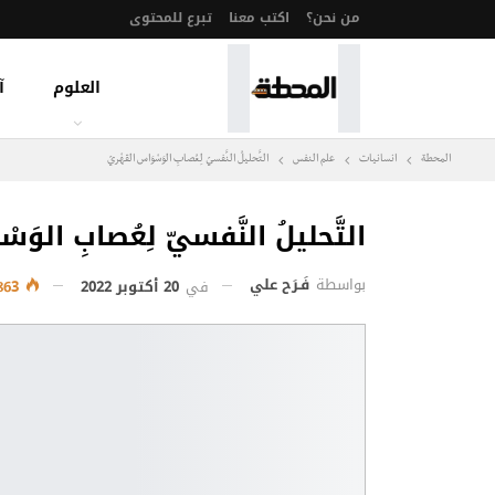
من نحن؟
اكتب معنا
تبرع للمحتوى
العلوم
آ
المحطة
انسانيات
علم النفس
التَّحليلُ النَّفسيّ لِعُصابِ الوَسْوَاس القهْريّ
التَّحليلُ النَّفسيّ لِعُصابِ الوَ
بواسطة
فَـرَح علي
في
20 أكتوبر 2022
1٬863