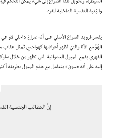
السيطرة، وتحويل هذا الصراع إلى شيء يُمكن التحكم فيهِ.
والبُنية النفسية الداخلية للفرد.
يُفسر فرويد الصراع الأصلي على أنه صراع داخلي لاواعي بين 
الهُوَّ مع الأنا والتيّ تَظهر أعراضها كهواجسٍ تُمثل عقاب 
القهري بقمع الميول العدوانية التي تظهر من خلال سلوكيات
إليه على أنه «سويّ» يتعامل مع هذهِ الميول بطريقة أكثر 
إنَّ المَطالب الجنسية المُ