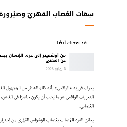
سِمَات العُصاب القهريّ و
صَيْرورة
قد يعجبك أيضًا
من أوشفيتز إلى غزة: الإنسان يبح
عن المعنى
6 يوليو 2026
يُعرف فرويد «الواقعي» بأنه ذلك الشطر من المَجهول الذي يَن
التعريف للواقعي هو ما يَجب أن يكون حاضرًا في الذهن، 
العُصابي.
يُعانيّ الفرد المُصاب بعُصابِ الوَسْوَاس القهْريّ من اِج