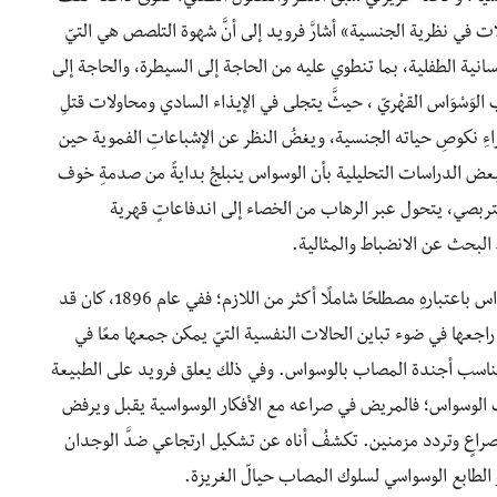
 في نظرية الجنسية» أشارَّ فرويد إلى أنَّ شهوة التلصص هي التيّ
انية الطفلية، بما تنطوي عليه من الحاجة إلى السيطرة، والحاجة إلى
لوَسْوَاس القهْريّ ، حيثَّ يتجلى في الإيذاء السادي ومحاولات قتلِ
ِ نكوصِ حياته الجنسية، ويغضُ النظر عن الإشباعاتِ الفموية حين
ر بعض الدراسات التحليلية بأن الوسواس ينبلجُ بدايةً من صدمةِ خوف
تربصي، يتحول عبر الرهاب من الخصاء إلى اندفاعاتٍ قهرية
البحث عن الانضباط والمثالية.
غير أن فرويد يبدأ بانتقادِ رؤاه الخاصة السابقة عن الوسواس باعتبارهِ مصطلحًا شاملًا أكثر من اللازم؛ ففي عام 1896، كان قد
راجعها في ضوء تباين الحالات النفسية التيّ يمكن جمعها معًا في
 ليناسب أجندة المصاب بالوسواس. وفي ذلك يعلق فرويد على الطبيعة
ب الوسواس؛ فالمريض في صراعه مع الأفكار الوسواسية يقبل ويرفض
اعٍ وتردد مزمنين. تكشفُ أناه عن تشكيل ارتجاعي ضدَّ الوجدان
الطابع الوسواسي لسلوك المصاب حيالّ الغريزة.