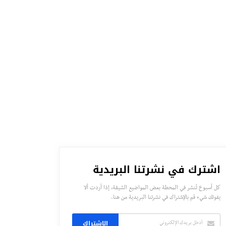
اشترك في نشرتنا البريدية
كل أسبوع تُنشر في المحطة بعض المواضيع الشيقة، إذا أردت ألا
يفوتك شيء قم بالإشتراك في نشرتنا البريدية من هنا.
الاشتراك