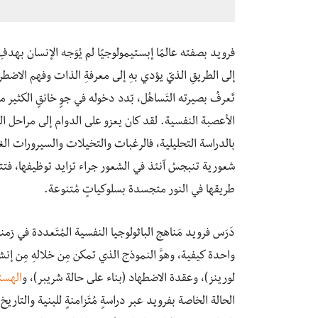
فرويد بصفته عالمًا إبستيمولوجيًا لم يُوَجه الإنسان بهدف
إلى الطريقِ الذيّ يؤدي بهِ إلى معرفةِ الذات وفهم الاضطرا
تَعرفُ بصيرته التَساهُل، بّدد دخوله في جوٍ خانقٍ الكثير
الأعصبة النفسية. لقد كان يعزو على الدوام إلى مراحل ال
بالدراسة التحليلية، فالرغبات والتخيلات والسيرورات الغر
شعورية تنبجسُ آنئذ في الشعور جراء تزايد توظيفها، فتت
طريقها في النور متجسدة بسلوكياتٍ مُتنوعة.
دَرَس فرويد مَناهج الباثولوجيا النفسية المُتَعددة في زمن
واحدة كيفية، وهوَّ النموذج الذي تمكن مِن خلالهِ مِن إنشا
لورينز)، وعقدة الاضطهاد (بناء على حالة شريبر)، و
الهست
الحالة الخاصة بفرويد عبر دراسةٍ مُتَزامنةٍ للبنية والتار