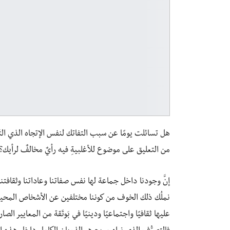
هل تسائلت يومًا عن سبب التفاتك لنفس الإتجاه الذي ا
من التعليق على موضوع للأغلبيةِ فيه رأيٌ مخالفٌ لرأيك؟.
إنَّ وجودنا داخل جماعة لها نفس صفاتنا وعاداتنا وثقافتنا 
نملُك ذلك الخوف من كوننا مختلفين عن الأشخاص المحيطين 
عليها ثقافيًا واجتماعيًا ودينيًا في بَوتَقة من المعايير ا