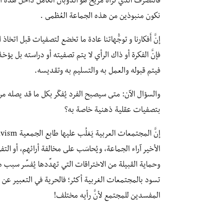
فالتصرُّف الذي نراه مريح هو الذوبان الكامل داخل هذه 
نكون منبوذين من هذه الجماعة العُظمى .
إنَّ أَفكارنا و توجُّهاتنا عادة ما تخضع لتصفيات قبل اتخا
فإنَّ الفكرة أو ذاك الرأي لا يتم تصفيته أو دراسته بل 
فيتم قبوله والعمل به والتسليم به وتقديسه.
والسؤال الآن: متى سيصبح الفرد يُفكّر بكل ما قد يصله من أ
بتصفيات عقلية ذهنية خاصة به؟
الأخير آراء الجماعة، ويُحاسَب على مخالفة أرائهم، أو ال
وحماية القبيلة من الاختراقات التي تهدِّدها يُفسِّر سب
تسود بالمجتمعات الغربية أكثر؛ فالحرية في التعبير عن ا
المفسدين للمجتمع لأنَّ رأيه مختلف!