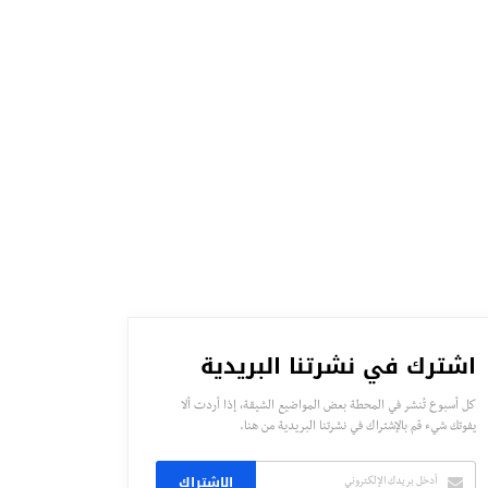
اشترك في نشرتنا البريدية
كل أسبوع تُنشر في المحطة بعض المواضيع الشيقة، إذا أردت ألا
يفوتك شيء قم بالإشتراك في نشرتنا البريدية من هنا.
الاشتراك