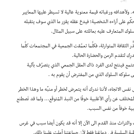
إعلان
الفرد على نفسه. ولأهدافه ورغباته قيمة معنوية عالية لا تسيطر عليها المعايير
ِّم على آراءه الشخصية؛ فيدع عقله يقرّر ما الذي سوف يتقبله
لوك المتعارف عليه بعائلته على سبيل المثال.
لثقافة المتوارثة، فكلَّما تعمَّقت الجمعية في المجتمعات كلَّما
رِك لتقدم الزمن والحضارة الحالية.
تمع فينتج لدى الفرد ذاك العقل الجمعي الذي يتصرَّف بآلية
ى سلوكه السلوك الذي من المفترض أن يقوم به .
ى نفس الاتجاه، لأننا ندرك أنه يتعرض لخطر أو منبِّه ما وهذا الخطر
المُختلف عن رأي الأغلبية خوفًا من النبذ المُتوقَع… ولما قد نَصطنع
لبية خوفاً من نفس السبب.
ات والتراث منذ القدم الى الآن إلا أنه قد يكون أيضا سبب في غرس
ية السلبية في دماغنا فقط لأن جماعتنا أملت علينا ذلك.