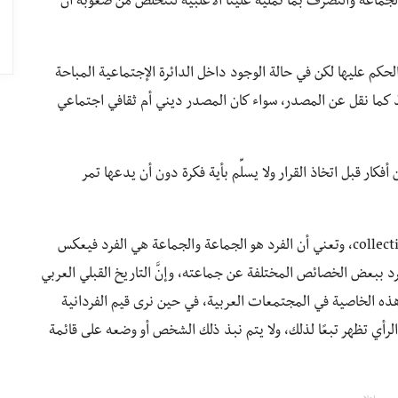
الجماعة والتصرف بما تمليه علينا الأغلبية لنتخلص من صعوبة أن
ذ الحكم عليها لكن في حالة الوجود داخل الدائرة الإجتماعية المباحة
يؤخذ كما نقل عن المصدر، سواء كان المصدر ديني أم ثقافي اجتماعي
فكار قبل اتخاذ القرار ولا يسلِّم بأية فكرة دون أن يدعها تمر
إنَّ المجتمعات العربية يَغلُب عليها طابع الجمعية collectivism، وتعني أن الفرد هو الجماعة والجماعة هي الفرد فيعكس
تفرد ببعض الخصائص المختلفة عن جماعته، وإنَّ التاريخ القبلي العربي
ب هذه الخاصية في المجتمعات العربية، في حين نرى قيم الفردانية
لرأي تظهر تبعًا لذلك، ولا يتم نبذ ذلك الشخص أو وضعه على قائمة