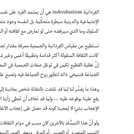
الفردانية individualism هي أن يعتمد 
الإجتماعية والدينية سيطرة متحكِّمة بل لنفسه وجود متحك
كسلوك وما الذي سيرفضه حتى لو تعارض مع ثقافته أو الس
نستطيع من مقياس الفردانية والجمعية معرفة مقدار تجذُّر ا
كانت الثقافة المنقولة أكثر قداسة وتطبيقًا أعمى وغير مُد
إنَّ عقلية القطيع تكمن في توغل صفات الجمعية في المج
الجماعة فتنمحي ذاته لتظهر روح الجماعة فيه وتصبغ عل
وهذا ما يفسِّر لنا لِما قد نلتفت بالتفاتة شخص بجانبنا إل
يقع علينا بوقوعه عليه … ولِما قد نَخاف أن نُعطي رَأينا 
الإعجاب بشئٍ لا يُعجبنا كَونه قَد حصل على إعجاب الأغ
ولو أنَّ هذا التمسُّك بالآخرين كان سبب في دوام الثقاف
التمييز العنصري أو الجنسي أو العِرقي وبعض الصور النمط