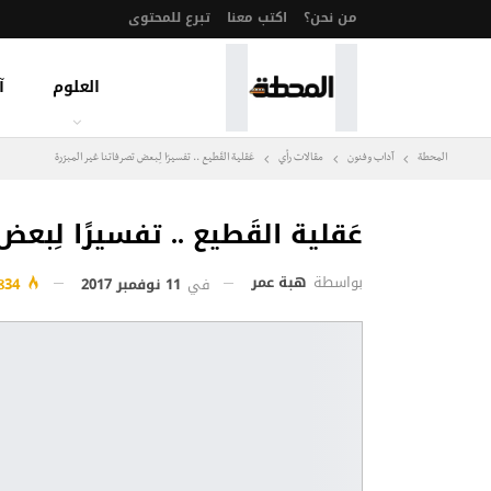
من نحن؟
اكتب معنا
تبرع للمحتوى
العلوم
آ
المحطة
آداب وفنون
مقالات رأي
عَقلية القَطيع .. تفسيرًا لِبعض تصرفاتنا غير المبرّرة
عَقلية القَطيع .. تفسيرًا لِبعض
بواسطة
هبة عمر
في
11 نوفمبر 2017
834