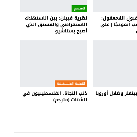
المجتمع
بول اللامعقول:
نظرية فيبلن: بين الاستهلاك
ب أنموذجًا | علي
الاستعراضي والفستق الذي
أصبح بستاشيو
القضية الفلسطينية
غلر وضلال أوروبا
ذنب النجاة: الفلسطينيون في
الشتات (مترجم)