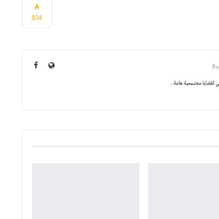
834
 لقضايا مجتمعية هامة .