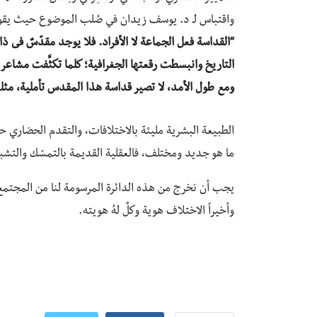
واقتباس لـ د. يوسف زيدان في صُلب الموضوع حيث يقو
“القداسة فعل الجماعة لا الأفراد. فلا يوجد مقدّسٌ فى 
التاريخ وانبسطت رقعتها الجغرافية؛ كلما تكثَّفت مشاعر
ومع طول الأمد، لا تصير قداسة هذا المقدس تأملية، مثلم
الطبيعة البشرية مليئة بالاختلافات، والتقدم الحضاري حا
ما هو جديد ومختلف، فالعقلية القديمة بالتمسّك والتشبث ب
يجب أن نخرج من هذه الدائرة المرسومة لنا من المجتمع أ
وأخيراً الاختلاف هوية وكلٌ لهُ هويته.