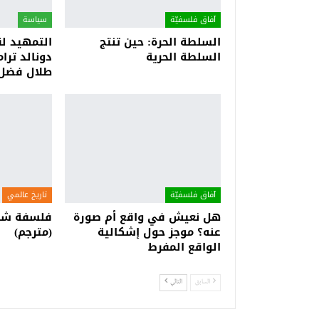
آفاق فلسفيّة‎
سياسة
السلطة الحرة: حين تنتج
التمهيد لق
السلطة الحرية
دونالد ترام
طلال فضل
آفاق فلسفيّة‎
تاريخ عالمي
هل نعيش في واقع أم صورة
فلسفة شبين
عنه؟ موجز حول إشكالية
(مترجم)
الواقع المفرط
السابق
التالي