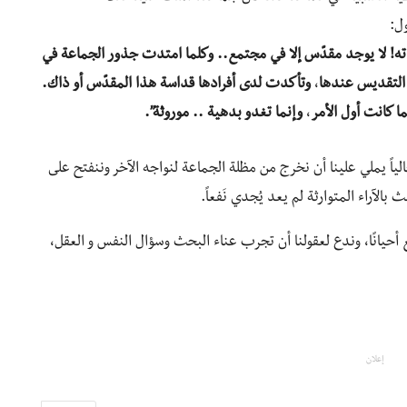
ل:
ذاته! لا يوجد مقدّس إلا في مجتمع.. وكلما امتدت جذور الجماعة في
 التقديس عندها
،
وتأكدت لدى أفرادها قداسة هذا المقدّس أو ذاك.
ا كانت أول الأمر
،
وإنما تغدو بدهية .. موروثة”.
لياً يملي علينا أن نخرج من مظلة الجماعة لنواجه الآخر وننفتح على
الآراء المتوارثة لم يعد يُجدي نَفعاً.
حيانًا، وندع لعقولنا أن تجرب عناء البحث وسؤال النفس و العقل،
إعلان