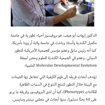
الدكتور إيهاب أبو هيف، هو بروفيسور أحياء تطورية في جامعة
مكغيل الكندية وأستاذ وباحث في جامعة ولاية أريزونا بأمريكا،
كما أنه رئيس سابقٌ وعضو مؤسس للجمعية الأمريكية للتطور
النمائي، وعضو في الجمعية الكندية للعلوم ومحرر لمجلة
Molecular Developmental Evolution العلمية.
تهدف أبحاث فريقه إلى فهم الكيفية التي تتفاعل بها الجينات
مع البيئة خلال التطور لتنتج التنوع في السمات الظاهرة
للكائنات (Phenotype)، كما أن لدى البروفيسور وفريقه ما يربو
على 60 بحثًا منشورًا، منها أبحاث في مجلتي نيتشر وساينس.