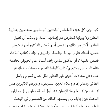
كما ترى، كل هؤلاء العلماء والباحثين المسلمين مقتنعون بنظرية
التطور ولا يرونها تتعارض مع إيمانهم البتة. ويمكننا أن نطيل
القائمة أكثر من ذلك، ونضيف أسماءً مثل الدكتور أحمد شوقي
حسن، أستاذ علوم الوراثة بجامعة الزقازيق ومؤلف كتاب “ثلاث
قصص علمية”، أو الدكتور سامي زلط، أستاذ علم الحيوان بجامعة
قناة السويس ومترجم كتاب “لماذا التطور حقيقة”، ناهيك عن
علماء في مجالات أخرى غير التطور مثل نضال قسوم وباسل
الطائي ومعتز إمام وعلاء الدين السبيعي، وغيرهم الكثيرين ممن
لا يرفضون لا العلم ولا الإيمان عند أول لحظة تعارض بل يحاولون
البحث عن إجابة. ولم يمنعهم كذلك من الاستمرار في البحث