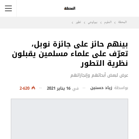
المحطة
العلوم
بيولوجي
تطور
بينهم حائز على جائزة نوبل،
تعرّف على علماء مسلمين يقبلون
نظرية التطور
عرض لبعض أبحاثهم وإنجازاتهم
بواسطة
زياد حسنين
في
16 يناير 2021
2٬620