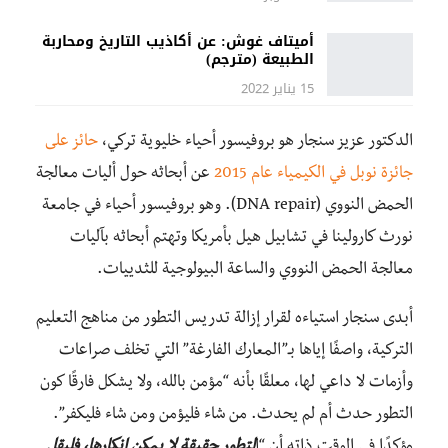
أميتاف غوش: عن أكاذيب التاريخ ومحاربة
الطبيعة (مترجم)
15 يناير 2022
الدكتور عزيز سنجار هو بروفيسور أحياء خليوية تركي،
حائز على
جائزة نوبل في الكيمياء عام 2015
عن أبحاثه حول أليات معالجة
الحمض النووي (DNA repair). وهو بروفيسور أحياء في جامعة
نورث كارولينا في تشابيل هيل بأمريكا وتهتم أبحاثه بآليات
معالجة الحمض النووي والساعة البيولوجية للثدييات.
أبدى سنجار استياءه لقرار إزالة تدريس التطور من مناهج التعليم
التركية، واصفًا إياها بـ”المعارك الفارغة” التي تخلف صراعات
وأزمات لا داعي لها، معلقًا بأنه “مؤمن بالله، ولا يشكل فارقًا كون
التطور حدث أم لم يحدث. من شاء فليؤمن ومن شاء فليكفر”.
مؤكدًا في الوقت ذاته أن “ا
لتطور حقيقة لا يمكن إنكارها، فليقل