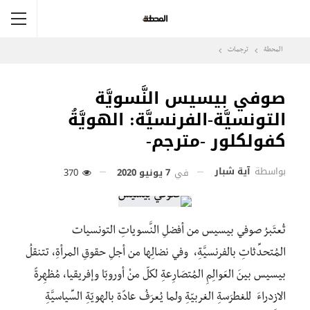
المحطة
ترجمات
صوفي بيسيس النَّسويَّة
التونسيَّة-الفرنسيَّة: الهويَّةُ
كفولكلور -مترجم-
بواسطة
آية شبار
في
7 يونيو 2020
370
تُعتَبرُ صوفي بيسيس من أفضلِ النَّسوياتِ التونسيات
المُتحدِّثاتِ بالفرنسيَّةِ، وفي نضالِها من أجلِ حقوقِ المرأةِ، تتنقلُ
بيسيس بينَ العَوالِمِ المُتصَارِعةِ لكلّ منْ أوروبّا وإفريقيا، مُظهِرةً
الازدراءَ للغطرَسةِ الغربيّةِ ولما يُعرَفُ عادًة بالهويّةِ السِّياسيَّةِ