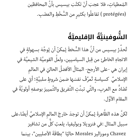
المُعطياتِ، فلا عجبَ أنْ تكتُبَ بيسيس بأنَّ المحافظين
(protégées ) تفاعلُوا بكثيرٍ من السُّخْطِ والغضَبِ.
الشُّوفينيًّةُ الإقليميَّةُ
تُحذِّرُ بيسيس من أنَّ هذا السُّخطَ يُمكنُ أن يُوجَّهَ بسهولةٍ في
الاتجاهِ الخاطئ من قِبل السياسيين، ولعلَّ القوميَّة الشيعيَّة في
إيران هي -على الأرجح- المثالُ الأفضلُ الحاليّ في العالمِ
الإسلاميِّ كسياسةٍ تُعرِّفُ نفسَها ضمنَ شروطٍ سلبيَّةٍ؛ أيّ على
تَضَادٍّ مع الغربِ، والتَّي تبنَّتِ التَّفريقَ والتَّمييزَ بوصفهِ أولويَّةً في
المقامِ الأوَّل.
لكنَّ هذه الظَّاهرةَ يُمكنُ أن توجدَ خارجَ العالمِ الإسلاميِّ أيضًا،على
سبيل المثال :في فنزويلا وبوليفيا، يلعبُ كلٌّ من تشافيز
Chavez وموراليز Morales حاليًا “بطاقَةَ الأصليين”، بينما