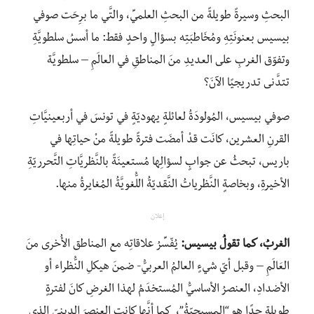
البحثِ وسيرةً طويلةً من البحثِ العلميِّ، والتَّي ما برِحَت صوفي
بيسيس بعنونَتِهِ ومُخَاطبَتِه بسؤالٍ واحدٍ فقط: ما أسسُ سلطويَّةِ
وتفوّق الغربِ على العديدِ منَ المناطقِ في العالَمِ – سلطويَّة
تتدَّنى تدريجيًا الآنَ؟
صوفي بيسيس، المُولودَةُ لعائلةٍ يهوديّةٍ في تونسَ في أربعينيَّاتِ
القرنِ العشرين، كانَت قدْ أمضَت فترةً طويلةً منْ حياتِها في
باريس، تبحثُ عن جوابٍ لسؤالِها مُستعينَةً بالنَّظريَّاتِ التَّحرريّةِ
الأخيرةِ، وبخاصةٍ النَّظرياتُ النَّقديّةُ اللُّغويَّةُ المُغايرةُ منها.
إعلان
الغربُ، كما تقولُ بيسيس:
يُفّسِّرُ علاقاتِه مع المناطق الأُخرى منَ
العَالَمِ – وقبل أيّ شيءٍ العالمُ العربيُّ- ضمنَ هيكلِ النُّظراء أو
الأضدادِ، العنصرُ الأساسيُّ المُستخدَمُ لهذا الغرضِ كانَ لفترةٍ
طويلةٍ جدًا هو “المسيحيّةُ”، كما أنَّها كانت العنصرَ الدينيّ الذي