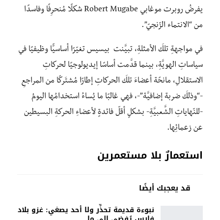
يفرضُ روبرت موغابي Robert Mugabe شكلًا مُنحرِفًا وفاسدًا
من “الانتماء الزّنجيّ”.
في مواجهةِ تلكَ الأمثلةِ، تبيَّنت بيسيس تغيّرًا أساسيًّا وظيفيًا في
سياساتِ الهويَّةِ، بينما قدَّمت أساسًا إيديولوجيًا لحركاتِ
الاستقلالِ، مانحًة أعضاءَ تلكَ الحركاتِ إطارًا مُشتَركًا من المراجعِ
-“وذلكَ ضربة إضافيَّة”-، فهي غالبًا ما يُساءُ استخدامُها اليومُ
-للنّهاياتِ الشَّعبيَّةِ- بشكلٍ أقلّ فائدةٍ لأعضاءِ الحركةِ البسيطين
عن زعمائِها.
استعمارٌ بلا مستعمرين
قد يعجبك أيضًا
نبوءة قديمة تحذِّر ولا أحد يصغي: غزو بلاد
فارس يُفضي إلى ما…