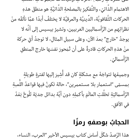
الاهتمام الذَّاتيّ، والتَّفكيرُ بالمصلحةِ الذَّاتيَّةِ هو منطقُ هذهِ
الحركات الثَّقافويَّة، الدِّينيَّة والعرقيَّة لا يختلفُ أبدًا عمَّا نألفُه منْ
نظرائِهم من الرَّأسماليين الغربيين، وتشيرُ بيسيس إلى أنَّه لا
يوجدُ “خارج” بعدَ الآن، وعلى سبيلِ المثالِ، لا توجدُ أيّ حركة
منْ هذهِ الحركاتِ قادرةٌ على أن تُمَحورَ نفسَها خارج المنطقِ
الرَّأسماليّ.
وجميعُها تتواجَهُ مع مشكلةٍ كان قد أُشِيرَ إليها لفترةٍ طويلةٍ
بمسمّى “استعمار بلا مستعمرين”، حالة تكونُ فيها قواعدُ اللُّعبةِ
الرَّأسماليّةِ تخلَّلتِ العالَمَ بأكملِهِ دون أيَّة بدائل جديّة تَلُوحُ بَعْدُ
في الأفقِ.
الحجابُ بوصفهِ رمزًا
هذا الرَّصدُ شكّلَ أساسَ كتاب بيسيس الأخير “العرب، النساء،