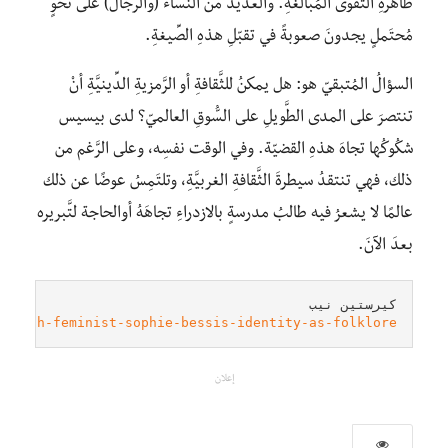
ظاهرةِ التَّقوى المُبالَغةِ. والعديدُ منَ النِّساء (والرجال) على نحوٍ
مُحتَملٍ يجدونَ صعوبةً في تقبّلِ هذهِ الصِّيغةِ.
السؤالُ المُتبقيّ هو: هل يمكنُ للثَّقافةِ أو الرَّمزيةِ الدِّينيَّةِ أنْ
تنتصرَ على المدى الطَّويلِ على السُّوقِ العالميّ؟ لدى بيسيس
شكُوكُها تجاهَ هذهِ القضيّة. وفي الوقت نفسِه، وعلى الرَّغم من
ذلك، فهي تنتقدُ سيطرةَ الثَّقافةِ الغربيَّةِ، وتلتَمِسُ عوضًا عن ذلك
عالمًا لا يشعرُ فيه طالبُ مدرسةٍ بالازدراءِ تجاهَهُ أوالحاجة لتَّبريره
بعدَ الآنَ.
كيرستين نيب

french-feminist-sophie-bessis-identity-as-folklore
إعلان