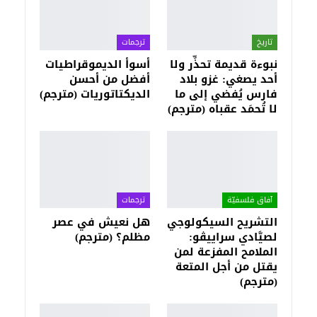
تاريخ
ترجمات
نبوءة قديمة تحذِّر ولا
أسوأ الديموقراطيات
أحد يصغي: غزو بلاد
أفضل من أحسن
فارس يُفضي إلى ما
الديكتاتوريات (مترجم)
لا تُحمَد عقباه (مترجم)
آفاق فلسفيّة‎
ترجمات
التشريح السيكولوجي
هل نعيش في عصر
لصيَّادي سراييڤو:
مظلم؟ (مترجم)
الملامح المفزعة لمن
يقتل من أجل المتعة
(مترجم)