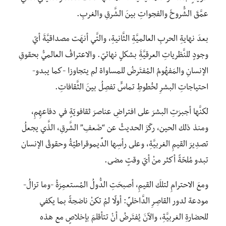
عمَّقَ الشُّروخَ والفجواتِ بينَ الشَّرقِ والغربِ.
بعدَ نهايةِ الحربِ العالميَّةِ الثَّانيةِ، والتَّي أنهَت مصداقيَّةَ أيّ
وجودٍ للنَّظرياتِ العرقيَّةَِ بشكلٍ نهائيّ. والاعترافُ العالميُّ بحقوقِ
الإنسانِ والمَفهُومُ المُفتَرضُ للمساواة لم يتجاوزا -كما يبدو-
احتياجاتِ البشرِ لخُطوطِ تماسٍّ تفصِلُ بينَ الثَّقافاتِ.
لكنَّها أجبرَتِ البشرَ على افتراضِ عناصرَ ثقافويّةٍ في دفاعهِمِ،
ومنذ ذلك الحين، ركّزَ الحديثُ عن “ضَعفِ” الشَّرقِ، الذَّي يجعلُ
تصدِيرَ القيمِ الغربيَّةِ، وعلى رأسِها الدِّيموقراطيّةُ وحقوقُ الإنسان
تبدو مُلحّةً أكثر منْ أيّ وقتٍ مضى.
ومعَ الاحترامِ لتلكَ القيمِ، أصبحَتِ الدُّولُ المُستعمِرَةُ -وما تزالُ-
مودعة لدور القاصِرِ الدَّاخليِّ: أولًا لمْ تكنْ ناضجةً بما يكفي
للحضارةِ الغربيَّةِ، والآنَ يُفتَرضُ أنْ تتأقلمَ بإخلاصٍ مع هذه