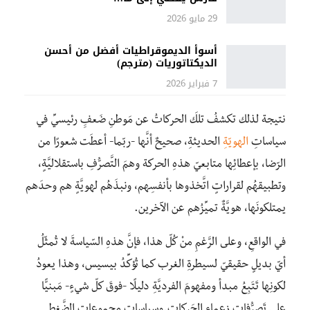
29 مايو 2026
أسوأ الديموقراطيات أفضل من أحسن
الديكتاتوريات (مترجم)
7 فبراير 2026
نتيجة لذلك تكشفُ تلكَ الحركاتُ عن مَوطنِ ضَعفِِ رئيسيِّ في
سياساتِ
الهويّةِ
الحديثةِ، صحيحٌ أنَّها -ربّما- أعطَت شعورًا من
الرّضا، بإعطائِها متابعيّ هذهِ الحركة وهمَ التَّصرُّفِ باستقلاليَّةٍ،
وتطبيقهُم لقراراتٍ اتَّخذوها بأنفسِهم، ونبذَهُم لهويَّةٍ هم وحدَهم
يمتلكونَها، هويَّةٌ تميِّزُهم عن الآخرين.
في الواقعِ، وعلى الرَّغمِ منْ كُلّ هذا، فإنَّ هذهِ السّياسةَ لا تُمثّلُ
أيّ بديلٍ حقيقيّ لسيطرةِ الغرب كما تُؤكِّدُ بيسيس، وهذا يعودُ
لكونِها تَتَبِعُ مبدأ ومفهومَ الفرديَّةِ دليلًا -فوقَ كلّ شيءٍ- مَبنيًّا
على تَصرُّفاتِ زعماءِ الحَركاتِ.وسياسات مجموعاتِ الضَّغطِ