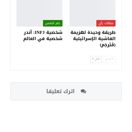
مقالات رأي
علم النفس
طريقة وحيدة لهزيمة
شخصية INFJ: أندر
الفاشية الإسرائيلية
شخصية في العالم
(مُتَرجَم)
السابق
التالي
اترك تعليقا