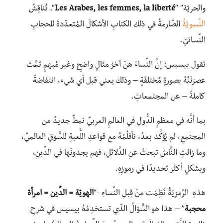
والحريّة” “
Les Arabes, les femmes, la liberté
“. تُناقِشُ
النَّسويّةُ
الصَّارمةُ في ذلك الكتابِ الأشكالَ المُتعدّدةَ للحجابِ
النِّسائيّ.
تقول بيسيس: إنَّ النِّساءَ هنّ آخرُ مثالٍ واضحٍ وغير مُبهمٍ تمَّت
عصرَنَتُهُ بصورةٍ مُختلفَةٍ – وذلك يعني قبل أي شيء، انتفاضةً
كاملةً – عن المجتمعاتِ.
بما أنَّه في معظمِ الدُّولِ في العالمِ العربيِّ نمطٌ جديدٌ من
المجتمعِ، لم يُؤكَّد بعدُ، تأقلُمُهُ مع قواعدِ اللُّعبةِ للسُّوقِ العالميِّ،
وما زالتِ النَّاسُ تبحثُ عنِ الدَّلائلِ، فهم يجدونَها في الدِّينِ،
وبشكلٍ أكثر تحديدًا في رموزِهِ.
هذهِ الرَّمزيّةُ نُظِمَت منْ قِبلِ النِّساءِ -“
الهويّة = الدِّين = امرأة
محجبة
” – هذا هو السُّؤالُ الذّي تستخدِمُهُ بيسيس في شرحِ