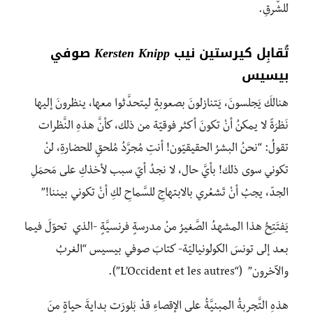
للشَّرقِ.
تُقابِل كيرستين نيب
Kersten Knipp
صوفي
بيسيس
هنالكَ يَجلسونَ، يَتنازلونَ بصعوبةٍ ليتحدَّثوا معها، ينظرونَ إليها
نَظرَةً لا يمكنُ أنْ تكونَ أكثر فوقيّة من ذلك، كأنَّ هذهِ النَّظرات
تقولُ: “نحنُ البشرُ الحقيقيّون! أنتِ مُجرَّدُ مُلحقٍ للحضارةِ، لنْ
تكوني سوى ذلك! بأيَّ حال، لا نجدُ أيّ سبب لأخذكِ على مَحمَلِ
الجدّ، يجبُ أنْ تَشعُري بالابتهاجِ للسَّماحِ لكِ أنْ تكوني بيننا!”
يَفتَتِحُ هذا المشهدُ الصَّغيرُ منْ مدرسةٍ فرنسيَّةٍ -الذي تحوّلَ فيما
بعد إلى تونسَ الكولونياليّة- كتابَ صوفي بيسيس “الغربُ
والآخرون” (“L’Occident et les autres”).
هذهِ التَّجربةُ المبنيَّةُ على الإقصاءِ قدْ بَلورَت بدايةَ حياةٍ منَ