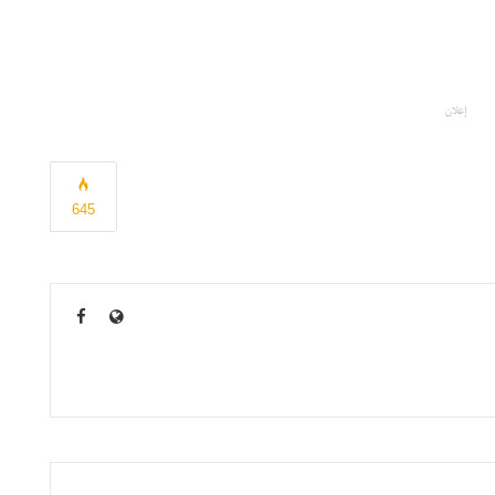
إعلان
645