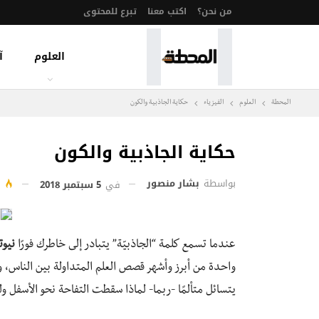
من نحن؟
اكتب معنا
تبرع للمحتوى
العلوم
آ
المحطة
العلوم
الفيزياء
حكاية الجاذبية والكون
حكاية الجاذبية والكون
بواسطة
بشار منصور
في
5 سبتمبر 2018
645
عندما تسمع كلمة “الجاذبيّة” يتبادر إلى خاطرك فورًا
نيوت
واحدة من أبرز وأشهر قصص العلم المتداولة بين الناس،
يتسائل متألمًا -ربما- لماذا سقطت التفاحة نحو الأسفل ول