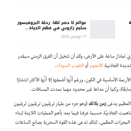
ة
عوالم لا حصر لها: رحلة البروفيسور
سليم زاروبي في فهم الحياة…
17 نوفمبر 2025
ة تقضيها على المشتري تعادل ساعة على الأرض، ولك أن تتخيل أن الفرق الزمني سيقدر
يدة الجاذبية
كالنجوم
أو
الثقوب السوداء
.
عة الأساسية في الكون، ورغم أنَّها أضعفها إلا أنَّها الأكثر انتشارًا
بقًا)، وكما أن مداها غير محدود مهما بعدت المسافات.
 العظيم يدعى
زمن بلانك
(وهو جزء من مليار تريليون تريليون تريليون
اهمت الجاذبيَّة حسبما عرفنا فيما بعد بأهم العمليات اللازمة لبناء
ميع المجرات العظمى، لذلك تدعى هذه القوة السحرية بصانع الساعات