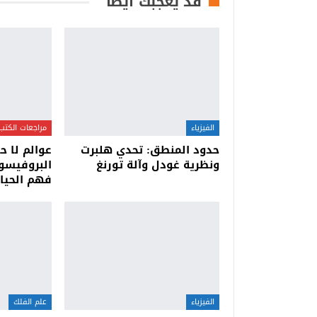
قد يعجبك أيضا
الفيزياء
مراجعات الكتب
حدود المنطق: تحدي هلبرت
عوالم لا ح
ونظرية غودل وآلة تورنغ
البروفيسو
فهم الحياة
الفيزياء
علم الفلك