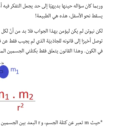
وربما كان سؤاله حينها بديهيًا إلى حد يجعل التفكر فيه أ
يسقط نحو الأسفل، هذه هي الطبيعة!
لكن نيوتن لم يكن ليؤمن بهذا الجواب فلا بد من أنّ لكل
توصل أخيرًا إلى قانونه للجاذبيّة الذي لم يجيب فقط ع
في الكون. وهذا القانون يتعلق فقط بكتلتي الجسمين المت
*حيث m تعبر عن كتلة الجسم، و r البعد بين الجسمين المتجاذبين، و G ثابت الجذب العام.