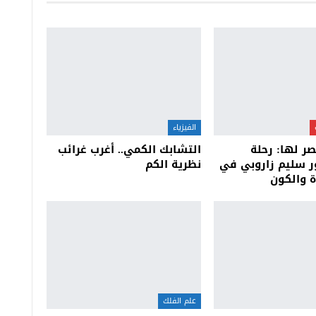
الفيزياء
صر لها: رحلة
التشابك الكمي.. أغرب غرائب
ر سليم زاروبي في
نظرية الكم
 والكون
علم الفلك