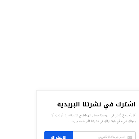
اشترك في نشرتنا البريدية
كل أسبوع تُنشر في المحطة بعض المواضيع الشيقة، إذا أردت ألا
يفوتك شيء قم بالإشتراك في نشرتنا البريدية من هنا.
الاشتراك