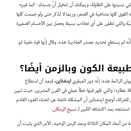
لتي نسيتها على الطاولة، ويمكنك أن تتخيل أنَّ جسدك -كما غيره-
هذه القوى كلها متناهية في الصغر، وربما لا تُذكر حتى ولو جمعت كلها
 الأرضيَّة والتي تطغى على أي تجاذب بسيط يحصل بين الأجسام الصغيرة
أنَّه لم يستطع تحديد مصدر الجاذبية هذه، وقال إنَّها قوة خفية ثم
بيعة الكون وبالزمن أيضًا؟
الرائعة هذه، إنَّه دور العبقري
اينشتاين،
فبعد أن استطاع
ة عطارد؛ والتي ظهر فيها خطأ عمليّ في القرن العشرين، حيث تبين
للحركة، أوضح اينشتاين أن المشكلة ناتجة عن انحناء الضوء القادم
 استنتجه بعد اكتشافه الكبير لـ
نسيج الزمكان
.
من أبعاد المكان الثلاثة وبعد الزمن الوحيد، الأمر الذي يثبت أن