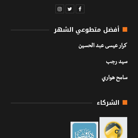
أفضل متطوعي الشهر
كرار عيسى عبد الحسين
سيد رجب
سامح هواري
الشركاء