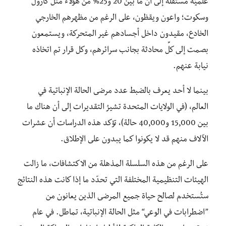
علميّة مستقلّة إلى أن ما بين 20 و25% من هؤلاء مثل كارول
وسكوت؛ واعون ويقظون، على الرغم من مظهرهم الخارجي
الخادع، مقيدون داخل أجسادهم غير المتحركة، ويستمعون
بصمت إلى كلِّ محادثة بجانب سرائرهم، وكل قرار تم اتخاذه
نيابة عنهم.
بينما لا أحد يعرف بالضبط عدد مرضى الحالة الإنباتية في
العالم، (في الولايات المتحدة تشيرُ التقديرات إلى أن هناك ما
بين 15,000 و40,000 حالة)، تؤكد هذه الدراسات أن عشرات
الآلاف منهم قد لا يكونوا كما يبدون على الإطلاق.
على الرغم من هذه السلسلة المذهلة من الاكتشافات، ما زالت
الهيئات التنظيمية المختلفة التي تحدّد ما إذا كانت هذه النتائج
ستُستخدم لصالح حياة جميع المرضى الذين يعانون من
”اضطرابات في الوعي“ مثل الحالة الإنباتية، تماطل. في عام