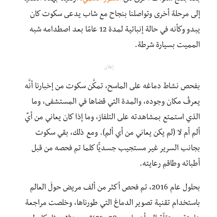
إلى مرحلة أخرى وتواصلنا بنجاح مع شاب يدعى سكوت كان
يبدو وكأنه في حالة إنباتية لمدة 12 عامًا بعد اصطدامه شبه
المميت بسيارة شرطة.
إعلان
بفحص نشاط دماغه على الماسح، تمكَّن سكوت من إخبارنا أنَّه
يعرفُ مكان وجوده، والمدة التي قضاها في المستشفى، وما
الذي استمتع بمشاهدته على التلفاز، وما إذا كان يعاني من أيِّ
ألم أم لا (لم يكن يعاني من أي ألم). ومع ذلك، بقي سكوت
بجانب السرير غير مستجيب جسديًّا كلما تم فحصه من قبل
أطبائه وطاقم رعايته.
بحلول عام 2016، تم فحص أكثر من ألف مريض حولَ العالم
باستخدام تقنية تصوير الدماغ التي طورناها، وخلصت مراجعة