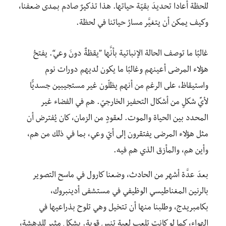
للحظة أعادا تحديدَ بقيّة حياتها. هذا تذكيرٌ صادم بمدى ضعفنا،
وكيف يمكن أن يتغيَّر مسارُ حياتنا في لحظة.
غالبًا ما توصف الحالة الإنباتية بأنَّها ”يقظةٌ دونَ وعي“. يفتحُ
هؤلاء المرضى أعينهم وغالبًا ما يكون لديهم دورات نوم
واستيقاظ، على الرغم من أنهم يظلّون غير مستجيبين جسديًّا
لأيِّ شكلٍ من أشكال التحفيز الخارجيّ. هم في الفضاء غير
المحدد بين الحياة والموت. لعقودٍ من الزمان، كان يُفترض أن
مثل هؤلاء المرضى يفتقرون إلى أيّ وعي، بما في ذلك من هم،
وأين هم، والمأزق الذي هم فيه.
بعدَ عدَّة أشهر من الحادث، وضعنا كارول في ماسح التصوير
بالرنين المغناطيسي الوظيفي في مستشفى أدينبروك،
بكامبريدج، وطلبنا منها أن تتخيل وهي تلوح بذراعيها في
الهواء، كما لو كانت تلعب لعبة تنس قوية. بشكل مثير للدهشة،