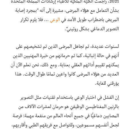
2021، راجعت الكليّة الملكيّة للأطباء إرشادات المملكة المتحدة
بشأن التعامل مع هؤلاء المرضى، مشيرة إلى أنه ”بمجرد إصابة
المريض باضطراب طويل الأمد في
الوعي
… فلا يلزم تكرار
التصوير الدماغي بشكل روتيني“.
لسنوات عديدة، تم تجاهل المرضى الذين تم تشخيصهم على
أنهم في حالة إنباتية، كما تم حرمانهم من خبرة المهنيين الذين
يمكنهم تقييم أدائهم العقلي بعناية. ومع ذلك، نحن نعلم الآن أن
العديد من هؤلاء المرضى كانوا واعين تمامًا طوال الوقت. هذا
يؤرقني للغاية.
إن الفشل في اختبار الوعي باستخدام تقنيات مثل التصوير
بالرنين المغناطيسيّ الوظيفيّ هو حرمان لعشرات الآلاف من
المصابين دماغيًّا في جميع أنحاء العالم من منفعة مهمة: فرصة
لجعل أنفسهم مسموعين، وللتواصل مع فريقهم الطبي وأقاربهم،