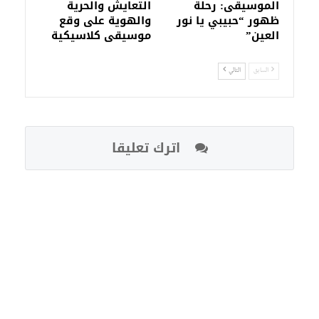
الموسيقى: رحلة
التعايش والحرية
ظهور “حبيبي يا نور
والهوية على وقع
العين”
موسيقى كلاسيكية
السابق
التالي
اترك تعليقا