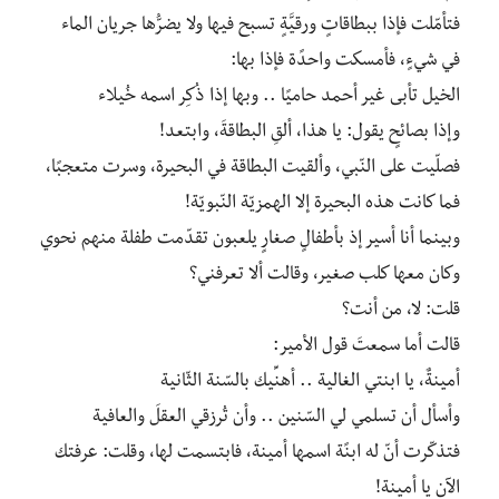
فتأمّلت فإذا ببطاقاتٍ ورقيَّةٍ تسبح فيها ولا يضرُّها جريان الماء
في شيءٍ، فأمسكت واحدًة فإذا بها:
الخيل تأبى غير أحمد حاميًا .. وبها إذا ذُكِر اسمه خُيلاء
وإذا بصائحٍ يقول: يا هذا، ألقِ البطاقةَ، وابتعد!
فصلّيت على النّبي، وألقيت البطاقة في البحيرة، وسرت متعجبًا،
فما كانت هذه البحيرة إلا الهمزيّة النّبويّة!
وبينما أنا أسير إذ بأطفالٍ صغارٍ يلعبون تقدّمت طفلة منهم نحوي
وكان معها كلب صغير، وقالت ألا تعرفني؟
قلت: لا، من أنت؟
قالت أما سمعتَ قول الأمير:
أمينةٌ، يا ابنتي الغالية .. أهنِّيك بالسّنة الثّانية
وأسأل أن تسلمي لي السّنين .. وأن تُرزقي العقلَ والعافية
فتذكّرت أنّ له ابنًة اسمها أمينة، فابتسمت لها، وقلت: عرفتك
الآن يا أمينة!