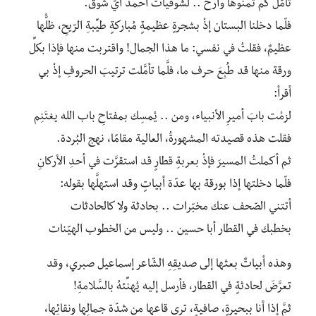
تأمّل كم تمنّوها وأرِّخ .. لشّوقيات أحمد أيّ شوق.
فلّما دخلنا البستان إذْ بشجرةٍ عظيمةٍ مُباركةٍ طيِّبةِ الرّيحِ، ظلُّها
عظيمٌ، فقلتُ في نفسي: ما هذا الجمال! واقتربت منها فإذا بكلِّ
ورقة منها قد طُبِعَ حرف ما، فلَّما تأمَّلت ترتيبَ الحروفِ إذْ بي
أقرأ:
لزمْت بابَ أميرِ الأنبياء، ومن .. يُمسِك بمفتاحِ باب الله يغتَنِم
فقلت هذه قصيدته المشهورةُ، العالية مقامًا، نهج البُردة.
ثم أكملتُ المسيرَ فإذْ بعربةِ قطارٍ قد استقرَّت في أحدِ الأركانِ
فلّما دخلتها إذا بورقة بها عدّة أبياتٍ وقد استهلَّها بقوله:
أتتني الصّحف عنك مخبّرات .. بحادثة ولا كالحادثات
بخطبك في القطار أبا حسين .. وليس من الخطوب الهيّنات
وهذه أبياتٌ بعثها إلى صديقِهِ الشّاعر إسماعيل صبري، وقد
تعرَّضَ لحادثةٍ في القطار، فأرسل إليه يُهنِّئهُ بالسَّلامةِ!
ثمَّ إذا أنا ببحيرةٍ، صافيةٍ، ترى قاعها من شدّة جمالِها ونقائِها،