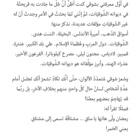
في أوَّل معرفتي بشوقي كنت أظنُّ أنَّ جُلَّ ما جادت به قريحتُهُ
في ديوانه الشَّوقيّات، ثمَّ إنّني لمّا بحثتُ في الأمرِ وجدتُ أنّ له
غير الشّوقيّاتِ مؤلفات عديدة، نذكرُ منها:
أسواقُ الذّهب. أميرةُ الأندلس. البخيلة. السّت هدى.
الشَّوقيّات. دول العربِ وعُظماءُ الإسلام. علي بك الكبير. عنترة.
قمبيز. لادياس. مجنون ليلى. مصرع كيلوباترا. الفرعون الأخير.
عذراء الهند. وأبرز مؤلَّفاته هو ديوانه الشَّوقيّات.
وشعرُ شوقي مُتعدّدُ الألوان، حتَّى أنَّك تكادُ تشعرُ أنّك تجلسُ أمام
عدَّةِ أشخاصٍ لسانُ حالِ كلّ واحدٍ منهم بخلافِ الآخرِ، بل ربَّما
قد يُهاجِمُ بعضهم بعضًا!
فمثلًا تقرأ له:
رمضان ولّى هاتها يا ساقِ .. مشتاقًة تسعى إلى مشتاقِ
يعني الخمر!