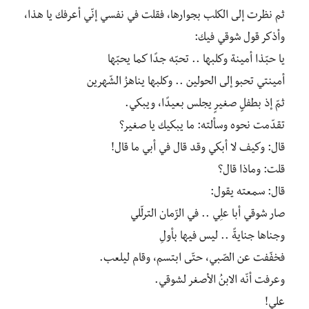
ثم نظرت إلى الكلب بجوارها، فقلت في نفسي إنّي أعرفك يا هذا،
وأذكر قول شوقي فيك:
يا حبّذا أمينة وكلبها .. تحبّه جدًا كما يحبّها
أمينتي تحبو إلى الحولين .. وكلبها يناهزُ الشّهرين
ثمّ إذ بطفلٍ صغيرٍ يجلس بعيدًا، ويبكي.
تقدّمت نحوه وسألته: ما يبكيك يا صغير؟
قال: وكيف لا أبكي وقد قال في أبي ما قال!
قلت: وماذا قال؟
قال: سمعته يقول:
صار شوقي أبا علِي .. في الزّمان الترلّلي
وجناها جنايةً .. ليس فيها بأولِ
فخفّفت عن الصّبي، حتّى ابتسم، وقام ليلعب.
وعرفت أنّه الابنُ الأصغر لشوقي.
علي!