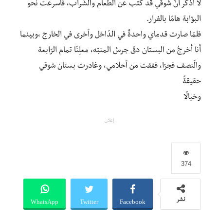
لا أذكر أنّ شوقي قد كتب عن الطّعام والشّراب، فأسرعت نحو
البوّابة هامًا بالفرار.
فلمّا صارت قدماي واحدةٌ في الدّاخل وأخرى في الخارج ،وبينما
أنا أخرجُ من البستان دقّ جرسُ المنبّه، معلِنًا تمام الرّابعة
والّنصف فجرًا، ففقت من أحلامي، وغادرت بستان شوقي
حقيقةً
وخيالًا
إعلان
374
WhatsApp
Twitter
Facebook
نشر