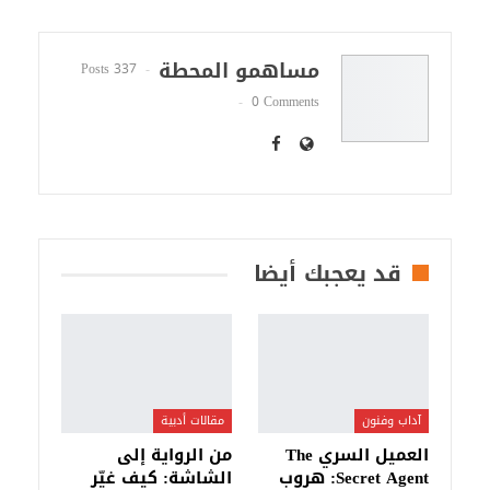
مساهمو المحطة
337 Posts
0 Comments
قد يعجبك أيضا
آداب وفنون
مقالات أدبية
العميل السري The
من الرواية إلى
Secret Agent: هروب
الشاشة: كيف غيّر