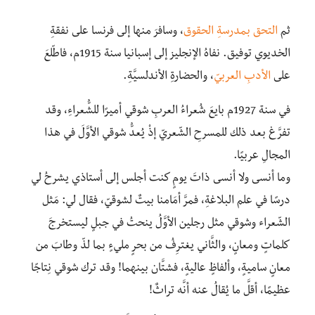
ثم
التحق بمدرسةِ الحقوق
، وسافرَ منها إلى فرنسا على نفقةِ
الخديوي توفيق. نفاهُ الإنجليز إلى إسبانيا سنة 1915م، فاطّلعَ
على
الأدبِ العربيّ
، والحضارةِ الأندلسيَّةِ.
في سنة 1927م بايعَ شُعراءُ العربِ شوقي أميرًا للشُّعراءِ، وقد
تفرَّغ بعد ذلك للمسرحِ الشّعريّ إذْ يُعدُّ شوقي الأوَّلَ في هذا
المجالِ عربيًا.
وما أنسى ولا أنسى ذاتَ يومٍ كنت أجلس إلى أستاذي يشرحُ لي
درسًا في علم البلاغةِ، فمرَّ أمَامنا بيتٌ لشوقيّ، فقال لي: مَثل
الشّعراء وشوقي مثل رجلين الأوَّلُ ينحتُ في جبلٍ ليستخرجَ
كلماتٍ ومعانٍ، والثَّاني يغترِفُ من بحرٍ مليءٍ بما لذّ وطابَ من
معانٍ ساميةٍ، وألفاظٍ عاليةٍ، فشتَّان بينهما! وقد ترك شوقي نِتاجًا
عظيمًا، أقلَّ ما يُقالُ عنه أنَّه تراثٌ!