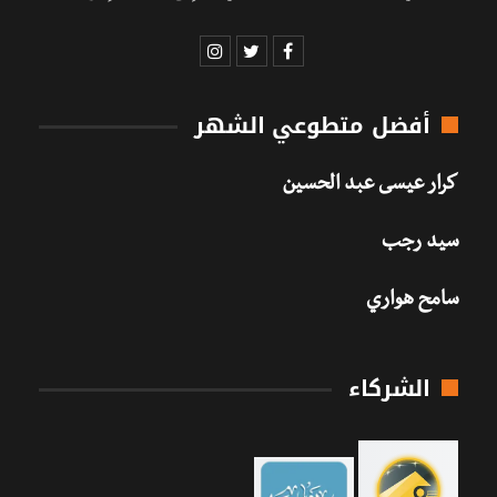
أفضل متطوعي الشهر
كرار عيسى عبد الحسين
سيد رجب
سامح هواري
الشركاء