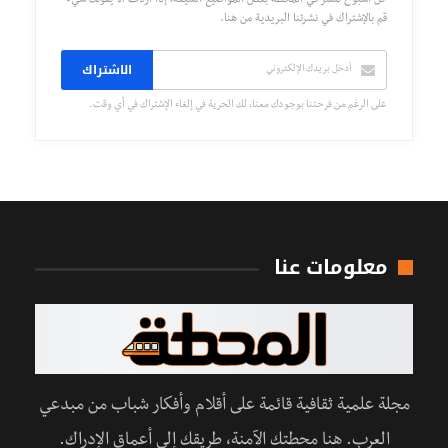
كل أسبوع تُنشر في المحطة بعض المواضيع الشيقة، إذا أردت ألا يفوتك شيء
قم بالإشتراك في نشرتنا البريدية من هنا.
الاشتراك
على الرغم من فرحتنا بوجودك معنا، لك الحرية في إلغاء الإشتراك في أي وقت.
معلومات عنا
مجلة علمية ثقافية قائمة على أقلام وأفكار شباب من مبدعي
العرب. هنا محطتك الآمنة، طريقك إلى أعماق الإدراك.