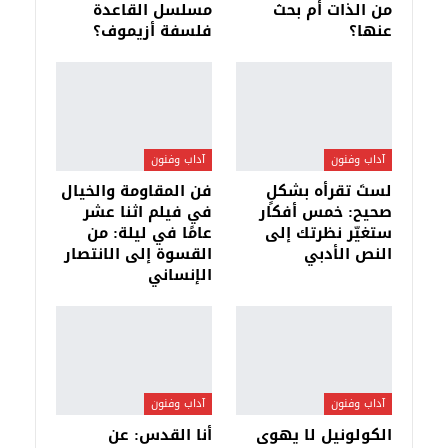
من الذات أم بحث
مسلسل القاعدة
عنها؟
فلسفة أزيموف؟
آداب وفنون
آداب وفنون
لستَ تقرأه بشكلٍ
فن المقاومة والخيال
صحيح: خمس أفكار
في فيلم اثنا عشر
ستغيّر نظرتك إلى
عامًا في ليلة: من
النص الأدبي
القسوة إلى الانتصار
الإنساني
آداب وفنون
آداب وفنون
الكولونيل لا يهوى
أنا القدس: عن