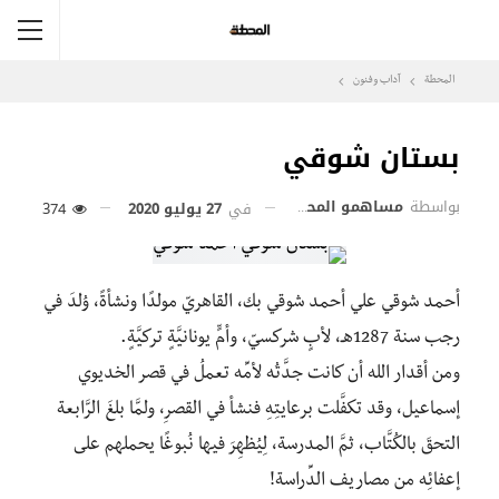
المحطة
آداب وفنون
بستان شوقي
بواسطة
مساهمو المحطة
في
27 يوليو 2020
374
أحمد شوقي علي أحمد شوقي بك، القاهريّ مولدًا ونشأةً، وُلِدَ في
رجب سنة 1287هـ، لأبٍ شركسيّ، وأمٍّ يونانيَّةٍ تركيَّةٍ.
ومن أقدار الله أن كانت جدَّتُه لأمِّه تعملُ في قصر الخديوي
إسماعيل، وقد تكفَّلت برعايتِهِ فنشأ في القصرِ، ولمَّا بلغَ الرَّابعة
التحقَ بالكُتَّاب، ثمَّ المدرسة، لِيُظهِرَ فيها نُبوغًا يحملهم على
إعفائِه من مصاريف الدِّراسة!