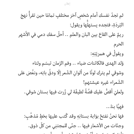
إعلان
ثم تجدُ نفسك أمام شخصٍ آخرَ مختلفٍ تمامًا حين تقرأُ نهجَ
البُردَةِ، فتجده يستهلُّها ويقول:
ريمٌ على القاع بين البان والعلم .. أحلّ سفك دمي في الأَشهر
الحرم
ويقولُ في همزيّتِهِ:
وُلد الهدى فالكائنات ضياء .. وفم الزّمان تبسّم وثناء
وشوقي لم يترك لونًا من ألوانِ الشّعر إلّا ودقَّ بابَه، ونغَّصَ على
الشّعراء غيره عيشتهم!
ولعليّ أقصُّ عليك قصَّةً لطيفًة لي زُرت فيها بستان شوقي.
فهيَّا بنا…
فها نحنُ نفتحُ بوّابة بستانِهِ وقد كُتب عليها بخطٍ مُذهَّبٍ:
وجنّات من الأشعار فيها .. جنًى للمجتنِي من كلّ ذوق.