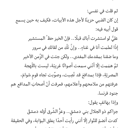
ثم قلت في نفسي:
إن كان الصّبي حزينًا لأجل هذه الأبيات، فكيف به حين يسمع
قول أبيه فيه:
عليًّ لو استشرت أباك قبلًا.. فإنّ الخيرَ حظ ُ المستشير
إذًا لعلمت أنا في غناءٍ.. وإنَّ نَكُ من لقائك في سرور
وما ضقنا بمقدمك المفدى.. ولكن جئت في الزَّمن الأخير
ثمَّ همَمت إلّا أنّني سمعت أصواتًا غريبًة، ليست باللّهجة
المصريّةِ، فإذا بمدافعَ قد نُصِبت، وصوِّبت تجاه قومٍ شوامّ،
عرفتهم من ملامحهم وأعلامهم، فعرفت أنّ أصحابَ المدافع هم
جنود فرنسا.
وإذا بهاتفٍ يقول:
جزاكم ذو الجلال بني دمشقٍ.. وعزُّ الشَّرق أوّله دمشقُ
كدت أنضمّ للثّوار إلّا أنني رأيت أحدًا يغلق البوّابة، وفي الحقيقة