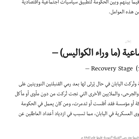
 فيما بينهم وبين الحكومة لتطبيق سياسيات اجتماعية واقتصادية
ن هذه العوامل.
إعلان
اعية (ما وراء الكواليس) –
 الثانية وتُركت اليابان في حال يُرثى لها بعد رمي القنبلتين النوويتين على
الجرحى، والملايين الأخرى التي نجت تُركت من دون مأوى أو مأكل
كة أو مؤسسة فقد أفلست أو تدمرت، ومن كان يعمل في الحكومة
العسكرية في اليابان، مما تسبب في ازدياد أعداد العاطلين عن
 بعد رمي القنبلة النووية عليها عام 1945 م