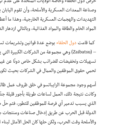
حرص دول الحلفاء وخاصة الولايات المتحدة على عدم تر
وصناعة المعدات العسكرية والأسلحة، وأن تقوم اليابان ب
التهديدات والهجمات العسكرية الخارجية، وهذا ما أعطى ا
المواد الخام والطاقة والمواد الغذائية، وبالتالي ازدهار الد
كما قامت
دول الحلفاء
بوضع عدة قوانين وتشريعات تساعد 
– (Zaibatsu) وهي مجموعة من الشركات الكبير
تسهيلات وتخفيضات للضرائب بشكل خاص دونًا عن غيرها،
تحمي حقوق الموظفين والعمال في الشركات بحيث تكون 
أسهم وجود مجموعة الزايباتسو في خلق ظروف عمل ظالمة
وكانت نتيجة ذلك، العمل لساعات طويلة بأجور قليلة جدًا 
الذي يسبب تدمير أي فرصة للموظفين للتطور، فتم حلّ 
الدولة قبل الحرب عن طريق إدخال صناعات ومنتجات جد
والأسلحة وقت الحرب، ولكن حلها كان الحل الأمثل لبناء 