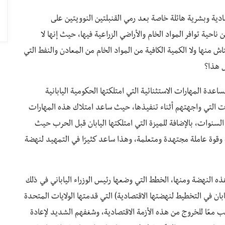
ادية وبشرية هائلة خاصة بعد رمي القنبلتين النوويتين على
من ناحية توافر المواد الخام والأراضي الزراعية فيها، حيث إنها لا
ش منها ولا الكمية الكافية من المواد الخام من المعادن والنفط التي
 هذا؟
دة المهارات الاستثنائية التي امتلكتها الحكومية اليابانية
ت التي واجهتهم أثناء تنفيذها، حيث ساعد امتلاك هذه المهارات
لسنوات، بالإضافة للميزة التي امتلكتها اليابان قبل الحرب حيث
وقوة عاملة مجتهدة ومتعلمة، وهذا ساعد كثيرًا في التمهيد لنهضة
النهضة ومنها، الخطط التي وضعها رئيس الوزراء الياباني في ذلك
بان في التخطيط لنهضتها الاقتصادية) التي قدمتها الولايات المتحدة
ب معًا للخروج من هذه الأزمة الاقتصادية، وشغفهم الشديد لإعادة