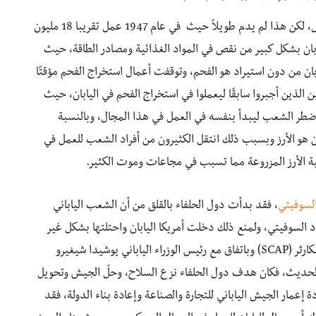
خلفت الحرب ما يقارب 13 مليون شخص عاطل عن العمل، لكن هذا لم يدم طويلاً حيث في عام 1947 عمل تقريبا 18 مليون
ان بشكل كبير من نقص في المواد الغذائية ومصادر الطاقة، حيث
ان من دون استيراد هو الفحم، وتوقفت أعمال استخراج الفحم مؤقتًا
لذين أجبروا سابقًا ليعملوا في استخراج الفحم في اليابان، حيث
اضطر الشعب ليبدأ بنفسه في العمل في هذا المجال، وبالنسبة
بان هو الأرز وبسبب ذلك انتقل الكثيرون من أفراد الشعب للعمل في
ة الأرز المزروعة مما تسبب في مجاعات وموت الكثير.
السوفيتي
، فقد بدأت دول الحلفاء بالقلق من أن الشعب الياباني
السوفيتي، ولمنع ذلك دخلت أمريكا اليابان واحتلتها بشكل غير
مباشر عن طريق حكومتها باقتراح من الجنرال دوغلاس مكارثر (SCAP) وباتفاق مع رئيس الوزراء الياباني يوشيدا شيغيرو
د الياباني الحديث، فكان هدف دول الحلفاء نزع السلاح، وحلّ الجيش وتحويل
عمار الجيش الياباني للتجارة والصناعة وإعادة بناء الدولة، فقد