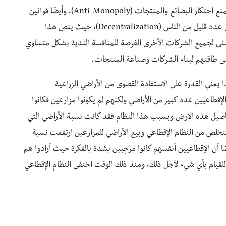
كان هدف اليابان الأساسي بعد الحرب هو وضع قوانين تمنع احتكار البضائع والمنتجات (Anti-Monopoly)، وأيضًا قوانين
تساهم في عدم تمركز القوة التجارية والصناعية في أيدي عدد قليل من الناس (Decentralization)، حيث ينص هذا
نى لجميع الشركات الأخرى الفرصة للمنافسة الندية بشكل متساوي
ى طاقتهم لبناء الشركات وصناعة المنتجات.
ًا، وهذا يعني القدرة على الاستفادة القصوى من الأراضي الزراعية
إقطاعيين عدد كبير من الأراضي ولكنهم لم يكونوا مزارعين فكانوا
اصيل هذه الارض وبسبب هذا النظام فقد كانت نسبة الأراضي التي
فقط، ولكن عندما تم التخلص من النظام الإقطاعي وبيع الأراضي للمزارعين ارتفعت نسبة
 90%، من المثير ذكره أيضا أن الإقطاعيين أنفسهم كانوا مرحِبين بشدة بالفكرة حيث أرادوا هم
 للقيام بأي شيء لأجل ذلك، ومنذ ذلك الوقت اختفى النظام الإقطاعي