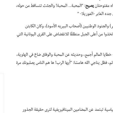
اه مفتوحتان
يصيح
: “المحبة.. المحبة! والجثث تتساقط من حوله،
جده الغابر -الغوريلا- ”
ر) والجنود الوطنيين (أصحاب البيريه الأسود)، وكان الكابتن
خذوا من أعلى الجبل منطلقًا للانقضاض على القرى اليونانية التي
خطايا العالم أجمع، وحديثه عن المحبة والوفاق ضاع في الهاوية،
، فظل يناجي الله هامسًا: “أيها الرب! ها هم الناس يصلبونك مرة
ياسية تبتعد عن المضامين الميتافيزيفية لترى حقيقة الجذور