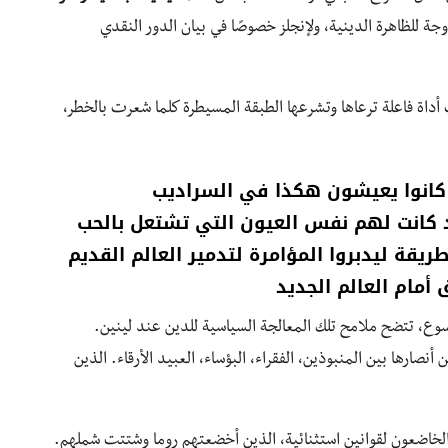
دوجة للظاهرة الدينية، ولإنجلز خصوصًا في بيان الدور النقدي
أداة فاعلة ترعاها وتشرعها الطبقة المسيطرة كلما شعرت بالخطر،
ل كانوا يعيشون هكذا في السراديب
 كانت لهم نفس العيون التي تشتعل بالحب
ريقة ليدبروا المؤامرة لتدمير العالم القديم
أمام العالم الجديد
سوع، تتضح ملامح تلك المعالجة السياسية للدين عند لينين.
نصارها بين المنبوذين، الفقراء، البؤساء، العبيد الأرقاء. الذين
الخاضعون لقوانين استثنائية، الذين أخضعتهم روما وشتتت شملهم.