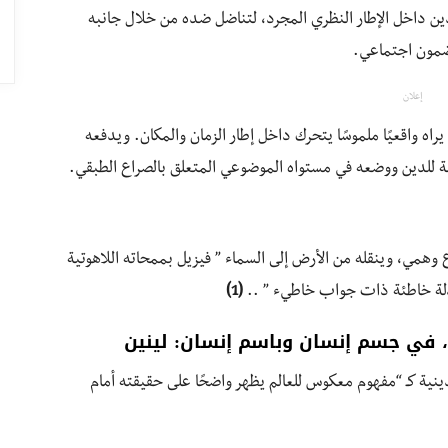
للدين داخل الإطار النظري المجرد، لتناضل ضده من خلال جانبه
ضمون اجتماعي.
إعلان
راه واقعيًا ملموسًا يتحرك داخل إطار الزمان والمكان. ويدفعه
بية للدين ووضعه في مستواه الموضوعي المتعلق بالصراع الطبقي.
همي، وينقله من الأرض إلى السماء ” فيزيل بممحاته اللاهوتية
ادلة خاطئة ذات جواب خاطيء ” ..
(1)
 في جسم إنسان وباسم إنسان: لينين
دينية كـ “مفهوم معكوس للعالم يظهر واضحًا على حقيقته أمام