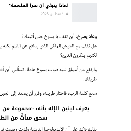
لماذا ينبغي أن نقرأ الفلسفة؟
4 أغسطس 2026
وعاد يصرخ
: أين تقف يا يسوع حتى أتبعك؟
هل تقف مع الجيش الملكي الذي يدافع عن الظلم لكنه يرف
لكنهم ينكرون الدين؟
وارتفع من أعماق قلبه صوت يسوع هادئًا: تسألني أين أقف
طريقك.
سمع كلمة الرب، فاختار طريقه، وقرر أن يصعد إلى الجبل
يعرف لينين الإله بأنه: “مجموعة من 
سحق متأتٍّ من الطب
بذلك يؤكد على أن الأيديولوجيا الدينية ولدت وبقيت ف