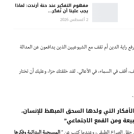
مفهوم التفكير عند حنة أرندت: لماذا
يجب علينا أن نُفكر…
2 أغسطس 2026
ع راية الدين أم تقف مع الشيوعيين الذين يدافعون عن العدالة
، أقف في السماء، في الأعالي. لقد خلقتك حرًا، وعليك أن تختار
.
الأفكار التي ولدها السحق المبهظ للإنسان،
يعة ومن القمع الاجتماعي”
ي حقل الصراع الطبقي، وعندما كتب عن ”
المسيحية البدائية وفكرها