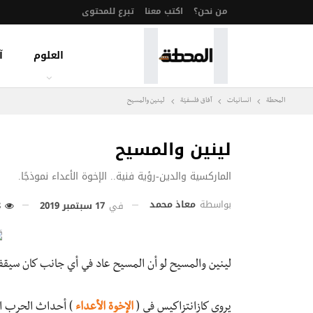
من نحن؟
اكتب معنا
تبرع للمحتوى
العلوم
آ
المحطة
انسانيات
آفاق فلسفيّة‎
لينين والمسيح
لينين والمسيح
الماركسية والدين-رؤية فنية.. الإخوة الأعداء نموذجًا.
بواسطة
معاذ محمد
في
17 سبتمبر 2019
268
لينين والمسيح لو أن المسيح عاد في أي جانب كان سيق
يروي كازانتزاكيس في (
الإخوة الأعداء
) أحداث الحرب الأ