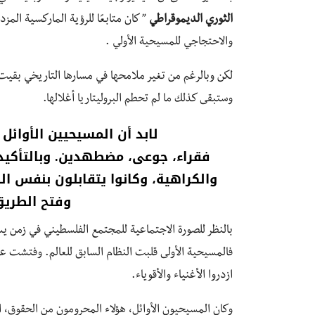
الثوري الديموقراطي
” كان متابعًا للرؤية الماركسية المز
والاحتجاجي للمسيحية الأولي .
لكن وبالرغم من تغير ملامحها في مسارها التاريخي بقيت 
وستبقى كذلك ما لم تحطم البروليتاريا أغلالها.
لابد أن المسيحيين الأوائ
فقراء، جوعى، مضطهدين. وبالتأكيد
والكراهية، وكانوا يتقابلون بنفس الط
وفتح الطريق 
بالنظر للصورة الاجتماعية للمجتمع الفلسطيني في زمن ي
فالمسيحية الأولى قلبت النظام السابق للعالم. وفتشت عن أ
ازدروا الأغنياء والأقوياء.
وكان المسيحيون الأوائل، هؤلاء المحرومون من الحقوق، 