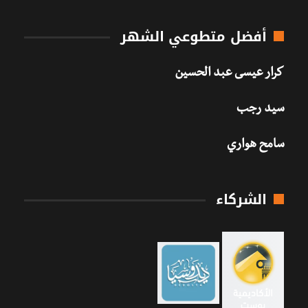
أفضل متطوعي الشهر
كرار عيسى عبد الحسين
سيد رجب
سامح هواري
الشركاء