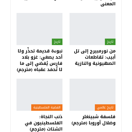
المعنى
تاريخ
تاريخ
من نورمبيرج إلى تل
نبوءة قديمة تحذِّر ولا
أبيب: تقاطعات
أحد يصغي: غزو بلاد
الصهيونية والنازية
فارس يُفضي إلى ما
لا تُحمَد عقباه (مترجم)
تاريخ عالمي
القضية الفلسطينية
فلسفة شبينغلر
ذنب النجاة:
وضلال أوروبا (مترجم)
الفلسطينيون في
الشتات (مترجم)