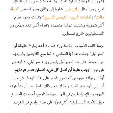
زعموا أن عمليات الطرد كانت بمثابة حادث حرب تقريبًا، فإن
آخرين من أمثال
إيلان بابي
أشاروا إلى وثائق رسمية تغطي “
خطة
دالت
” و”
ملفات القرى
– التهجير القسري
” لإثبات وجود نظام
أكثر شمولية ولتنفيذ عملية متعمدة لإقصاء أكبر عدد ممكن من
الفلسطينيين خارج فلسطين.
مهما كانت الأسباب الكاملة وراء ذلك، لا أحد ينازع حقيقة أن
“إسرائيل” جعلت هدفها الأساسي دائمًا منع اللاجئين وذريتهم
من العودة. على حد تعبير أول رئيس وزراء إسرائيلي، دافيد بن
غوريون: “
يجب علينا أن نفعل كل شيء لضمان عدم عودتهم
أبدًا
“. ويوافق موريس كعنصري فخور على هذا الهدف في حين
أن بابي المناهض للصهيونية لا يفعل ذلك. فقط بعد أن بدأ هؤلاء
المؤرخون الإسرائيليون في المساهمة بالتاريخ، أصبحت الحقائق
حول النكبة الفلسطينية أكثر قبولًا على نطاق واسع في الغرب.