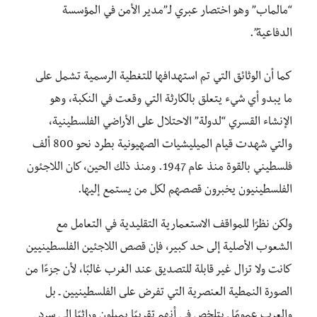
“مالماب” وهو اختصار عبري لـ”مدير الأمن في المؤسسة
الدفاعية”.
كما أن الوثائق التي تم استهدافها للتغطية الرسمية تشمل على
ما يبدو أي شيء يتعلق بالكارثة التي وقعت في النكبة، وهو
الإنشاء القسري “لدولة” الاحتلال على الأراضي الفلسطينية،
والتي شهدت قيام الميليشيات الصهيونية بطرد نحو 800 ألف
فلسطيني بالقوة منذ عام 1947. ومنذ ذلك الحين، كان اللاجئون
الفلسطينيون يخبرون قصصهم لكل من يستمع إليها.
ولكن نظرًا للمواقف الاستعمارية التقليدية في التعامل مع
الشعوب الأصلية إلى حد كبير، فإن قصص اللاجئين الفلسطينيين
كانت ولا تزال غير قابلة للتصديق عند الغرب غالبًا، لأن جزءًا من
الصورة النمطية العنصرية التي تفرض على الفلسطينيين ـ بل
والعرب عمومًا ـ يتلخص في أنهم تقريبًا يميلون وراثيًا إلى سرد