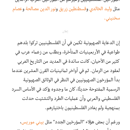
المؤرخين الفلسطينيين وغيرهم من المؤرخين العرب الرائدين
مثل
وليد الخالدي
و
قسطنطين زريق
و
نور الدين مصالحة
و
عصام
سخنيني.
إعلان
إن الدعاية الصهيونية تكمن في أن الفلسطينيين تركوا بلدهم
طواعية في الأربعينيات المتأخرة، وبطلب من زعماء عرب في
كثير من الأحيان، كانت سائدة في العديد من التاريخ الغربي
لعقود من الزمان. ثم في أواخر ثمانينيات القرن العشرين عندما
بدأ المؤرخون الصهيونيين في النظر في الوثائق الصهيونية
الرسمية المفتوحة حديثًا، كان ما وجدوه يؤكد في الأساس السرد
الفلسطيني والعربي وأن عمليات الطرد والتشتيت حدثت
بمنهجية ولم يغادر الفلسطينيون باختيارهم.
ورغم أن بعض هؤلاء “المؤرخين الجدد” مثل
بيني موريس
،