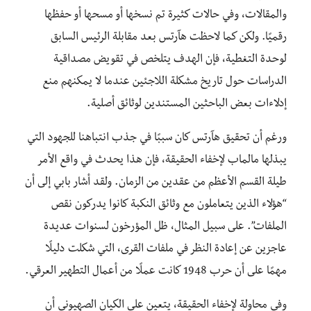
والمقالات، وفي حالات كثيرة تم نسخها أو مسحها أو حفظها
رقميًا. ولكن كما لاحظت هآرتس بعد مقابلة الرئيس السابق
لوحدة التغطية، فإن الهدف يتلخص في تقويض مصداقية
الدراسات حول تاريخ مشكلة اللاجئين عندما لا يمكنهم منع
إدلاءات بعض الباحثين المستندين لوثائق أصلية.
ورغم أن تحقيق هآرتس كان سببًا في جذب انتباهنا للجهود التي
يبذلها مالماب لإخفاء الحقيقة، فإن هذا يحدث في واقع الأمر
طيلة القسم الأعظم من عقدين من الزمان. ولقد أشار بابي إلى أن
“هؤلاء الذين يتعاملون مع وثائق النكبة كانوا يدركون نقص
الملفات”. على سبيل المثال، ظل المؤرخون لسنوات عديدة
عاجزين عن إعادة النظر في ملفات القرى، التي شكلت دليلًا
مهمًا على أن حرب 1948 كانت عملًا من أعمال التطهير العرقي.
وفي محاولة لإخفاء الحقيقة، يتعين على الكيان الصهيوني أن