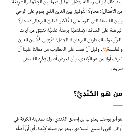
بعد ذلك ليؤلِّف رسالتَه (فَصْلُ المَقَال فيما بين الحِكْمَة والشَّرِيعَة
من الاتِّصَال)؛ محاولًا التَّوفيق بين الدين الذي يقوم على الوحي
وبين الفلسفة التي تقوم على التَّفكير العقليّ البرهاني؛ محاولًا
البرهنة على العقائد الإسلاميَّة برهنةً علميَّة تَنبَثِقُ من آيات
القرآن، وتسلك طريق البرهان لا الجدل؛ فتُرْضِي كُلًّا من الدين
والفلسفة
[1]
. وقبل أنْ نقف على المطلوب من مقالنا علينا أن
نعرف أولا من هو الكِندي، وأن نعرض أصول فِكْرِه الفلسفي
سريعا.
من هو الكِنْدِيُّ؟
هو أبو يوسف يعقوب بن إسحق الكِندي، وُلِدَ بمدينة الكوفة في
أوائل القرن التاسع الميلادي، وهو من قبيلة كِنْدة، أي أنَّ أصلَه