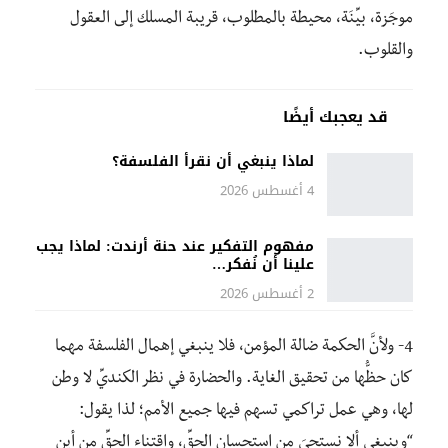
موجَزة، بيِّنَة، محيطة بالمطلوب، قريبة المسلك إلى العقول
والقلوب.
قد يعجبك أيضًا
لماذا ينبغي أن نقرأ الفلسفة؟
4 أغسطس 2026
مفهوم التفكير عند حنة أرندت: لماذا يجب
علينا أن نُفكر…
2 أغسطس 2026
4- ولأنَّ الحكمة ضالة المؤمن، فلا ينبغي إهمال الفلسفة مهما
كان حظُّها من تحقيق الغاية. والحضارة في نظر الكنديِّ لا وطن
لها، وهي عمل تراكمي تسهم فيها جميع الأمم؛ لذا يقول:
“
وينبغي ألا نستحيَ من استحسان الحقِّ، واقتناء الحقِّ من أين