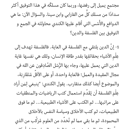
مجتمع يميل إلى رفضها، وربما كان مسلكُه في هذا التوفيق أكثر
سدادًا من مسلك كلٍّ من الفارابي وابن سينا. والسؤال الآن: ما هي
الدوافع والأُسُس التي أقام عليها الكندي محاولتَه في الجمع و
التوفيق بين الفلسفة والدين؟
1- إنَّ الدين يلتقي مع الفلسفة في الغاية. فالفلسفة تهدف إلى
عِلْمِ الأشياء بحقائقِها بقدر طاقة الإنسان، وتلك هي نفسها غاية
الدين التي يعمل عليها، وجاء بها الرُّسُل الصَّادِقون عن الله في
مجال العقيدة والعمل؛ فالغاية واحدة، أو على الأقلِّ مُتَقَارِبَة،
والموضوع أيضا كذلك متقارب. يقول الكندي:
“ينبغي لِمَن أراد
عِلْمَ الفلسفة أن يُقَدِّمَ استعمال كتب الرياضيات والمنطقيات
على مراتبها… ثم الكتب على الأشياء الطبيعية… ثم ما فوق
الطبيعيات، ثم كتب الأخلاق وسياسة النفس بالأخلاق
المحمودة، ثم ما بقي مما لم نُحَدِّد من العلوم مُرَكَّب من الذي