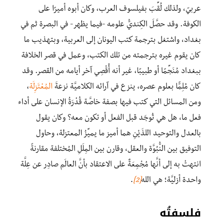
عربيّ، ولذلك لُقِّبَ بفيلسوف العرب، وكان أبوه أميرًا على
الكوفة. وقد حصَّلَ الكِنديُّ علومه -فيما يظهر- في البصرة ثم في
بغداد، واشتغل بترجمة كتب اليونان إلى العربية، وبتهذيب ما
كان يقوم غيره بترجمته من تلك الكتب، وعمل في قصر الخلافة
ببغداد مُنَجِّمًا أو طبيبًا، غير أنه أُقْصِي آخر أيامه من القصر. وقد
كان مُلِمًّا بعلوم عصره، ينزع في آرائه الكلاميَّة نزعةَ
المُعْتَزِلَة
،
ومن المسائل التي كتب فيها بصفة خاصَّة قُدْرَةُ الإنسان على أداء
فعل ما، هل هي تُوجَد قبل الفعل أو تكون معه؟ وكان يقول
بالعدل والتوحيد اللذَيْنِ هما أميز ما يميِّزُ المعتزلة، وحاول
التوفيق بين النُّبُوَّة والعقل، وقارن بين المِلَلِ المُختلفة مقارنةً
انتهتْ به إلى أنَّها مُجْمِعَةٌ على الاعتقاد بأنَّ العالَم صادِر عن عِلَّة
واحدة أزليَّة؛ هي الله
[2]
.
فلسفتُه