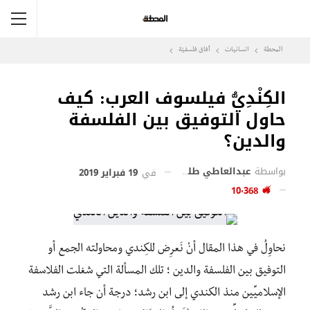
المحطة
انسانيات
آفاق فلسفيّة‎
الكِنْدِيُّ فيلسوف العرب: كيف
حاول التوفيق بين الفلسفة
والدين؟
بواسطة
عبدالعاطي طلبة
في
19 فبراير 2019
10٬368
نحاوِلُ في هذا المقال أنْ نَعرِض للكِندي ومحاولته الجمع أو
التوفيق بين الفلسفة والدين ؛ تلك المسألة التي شغلت الفلاسفة
الإسلاميِّين منذ الكندي إلى ابن رشد؛ درجة أن جاء ابن رشد