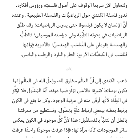
ولنحاول الآن سريعا الوقوف على أصول فلسفتِه ورؤوس أفكاره.
تدور فلسفة الكندي حول الرياضيَّات والفلسفة الطبيعية. وعنده
أنَّ الإنسان لا يكون فيلسوفا حتى يدرس الرياضيات؛ وقد طبَّق
الرياضيات في بحوثه الطِّبِّيَّة وفي دراسته للموسيقى؛ فالطِّبُّ
والهندسة يقومانِ على التَّناسُب الهندسيِّ؛ فالأدوية قِوَامُها
تَنَاسُب في الكيفيَّات الأربع: الحار والبارد والرطب واليابس.
إعلان
ذهب الكندي إلى أنَّ العالَم مخلوق لله، وفِعلُ الله في العالَم إنما
يكون بوسائط كثيرة؛ فالأعلى يُؤثِّرُ فيما دونه، أمَّا المَعْلُول فلا يُؤَثِّرُ
في العِلَّة؛ لأنَّها أرقَى منه في مرتبة الوجود، وكل ما يقع في الكون
يرتبط بعضُه ببعضٍ ارتباط علَّةٍ بمَعلُول. ونستطيع من معرفتنا
بالعلل أن نتنبَّأَ بالمُستَقْبل؛ هذا لأنَّ كلَّ موجود في الكون يعكس
سائر الموجودات كأنه مرآة لها؛ فإذا عرفتَ موجودًا واحدًا عرفتَ