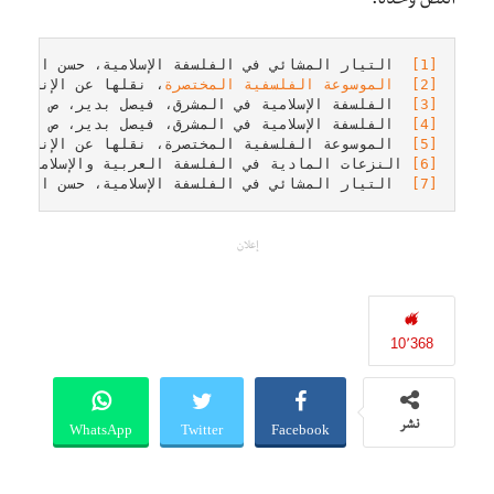
النصِّ وحده.
[1]
  التيار المشائي في الفلسفة الإسلامية، حسن الشافعي، ص 128، دار البصائر، الطبعة الأ

[2]
الموسوعة الفلسفية المختصرة
، نقلها عن الإنجليزية: فؤاد

[3]
  الفلسفة الإسلامية في المشرق، فيصل بدير، ص 111، مكتبة الأسرة 2016.

[4]
  الفلسفة الإسلامية في المشرق، فيصل بدير، ص 115:116، مكتبة الأسرة 2016.

[5]
  الموسوعة الفلسفية المختصرة، نقلها عن الإنجليزية: فؤاد كامل 

[6]
 النزعات المادية في الفلسفة العربية والإسلامية – الكندي – الفارابي – ابن سين

[7]
  التيار المشائي في الفلسفة الإسلامية، حسن الشافعي، ص 18:21، دار البصائر، الطبعة الأ
إعلان
10٬368
WhatsApp
Twitter
Facebook
نشر