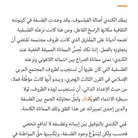
يملك الكندي أصالة الفيلسوف، وقد وجدتِ الفلسفة في كينونته
الثقافية مكانها الراسخ الفاعل، ومن هنا كانت نزعتُه الفلسفية
تضعه أحيانا على المُفْتَرَق الذي كانت ظروف مجتمعه تقتضي أن
يتجاوزه بالفعل. إننا نكاد نُحِسُّ المعاناة العميقة الخفية عند
الكندي؛ نعني معاناة الصراع بين انتمائه اللاهوتي ونزعته
الفلسفية التي كان عليها أن تستجيب لظروف المجتمع العربي
الإسلامي في القرن الثالث الهجري، ويبدو أنَّها كانتْ مؤهَّلةً فعلا،
من حيث الإعداد الذاتي، أن تستجيب لهذه الظروف، لولا
سيطرة الانتماء القويَّة
[6]
. ولعلَّ محاولتَه الجمع بين الفلسفة
والدين إحدى تعبيراته عن هذا القلق وتلك المعاناة الكامنة.
عُنِي الكندي بالتوفيق بين إيمانه وتفلسفه لا لدافع شخصي
فحسب، ولكن ليُسَوِّغَ وجود الفلسفة، ويُكْسِبها حقَّ المواطنة في