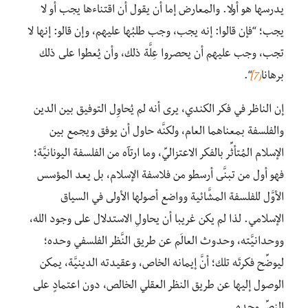
يدرسها هو أولا. والمعارض إما أن يقول أن اقتناءها يجب أو لا
يجب؛ “فإن قالوا: إنه يجب، وجب طلبُها عليهم، وإن قالو: إنها لا
تجب، وجب عليهم أن يحصروا عِلَّة ذلك، وأن يُعطوا على ذلك
برهانا
[7]
“.
إن الناظر في فكر الكندي، يرى أنه لم يُحاوِل التوفيق بين الدين
والفلسفة بمعناهما العام، ولكنَّه حاول أن يوفق ويجمع بين
الإسلام المُتأثِّر بالفكر الاعتزاليِّ، وما ارتآه من الفلسفة اليونانيَّة؛
فهو أول من تبنَّى أرسطو من فلاسفة الإسلام، بل يعد المؤسس
الأوَّل للفلسفة المشَّائية وواضع أصولها الأولى في السياق
الإسلامي. لذا لم يكن غريبا أن يحاولِ الاستدلال على وجود الله،
ووحدانيَّته، وحدوث العالَم عن طريق النَّظر الفلسفي وحده؛
ليوضِّح فكرتَه تلك؛ أنَّ إيمانه الخاص، وعقيدته الدينيَّة، يمكن
الوصول إليها عن طريق النظر العقلي الخالص، دون اعتمادٍ على