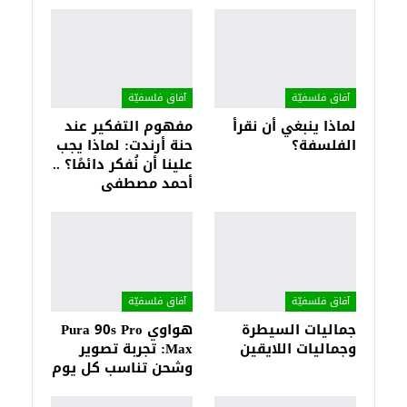
آفاق فلسفيّة‎
آفاق فلسفيّة‎
لماذا ينبغي أن نقرأ
مفهوم التفكير عند
الفلسفة؟
حنة أرندت: لماذا يجب
علينا أن نُفكر دائمًا؟ ..
أحمد مصطفى
آفاق فلسفيّة‎
آفاق فلسفيّة‎
جماليات السيطرة
هواوي Pura 90s Pro
وجماليات اللايقين
Max: تجربة تصوير
وشحن تناسب كل يوم