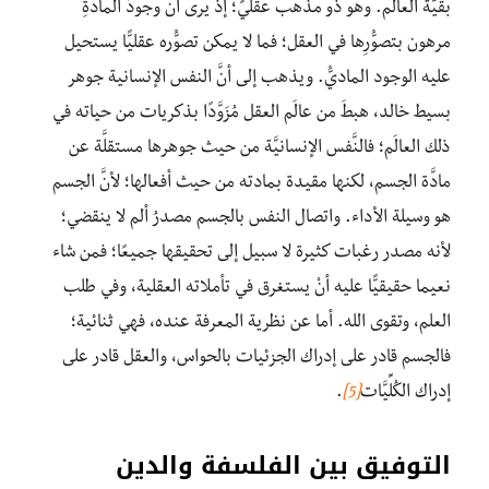
بقيَّةَ العالَم. وهو ذو مذهب عقليٍّ؛ إذ يرى أنَّ وجودَ المادَّةِ
مرهون بتصوُّرِها في العقل؛ فما لا يمكن تصوُّره عقليًّا يستحيل
عليه الوجود الماديُّ. ويذهب إلى أنَّ النفس الإنسانية جوهر
بسيط خالد، هبطَ من عالَم العقل مُزَوَّدًا بذكريات من حياته في
ذلك العالَم؛ فالنَّفس الإنسانيَّة من حيث جوهرها مستقلَّة عن
مادَّة الجسم، لكنها مقيدة بمادته من حيث أفعالها؛ لأنَّ الجسم
هو وسيلة الأداء. واتصال النفس بالجسم مصدرُ ألم لا ينقضي؛
لأنه مصدر رغبات كثيرة لا سبيل إلى تحقيقها جميعًا؛ فمن شاء
نعيما حقيقيًّا عليه أنْ يستغرق في تأملاته العقلية، وفي طلب
العلم، وتقوى الله. أما عن نظرية المعرفة عنده، فهي ثنائية؛
فالجسم قادر على إدراك الجزئيات بالحواس، والعقل قادر على
إدراك الكُلِّيَّات
[5]
.
التوفيق بين الفلسفة والدين