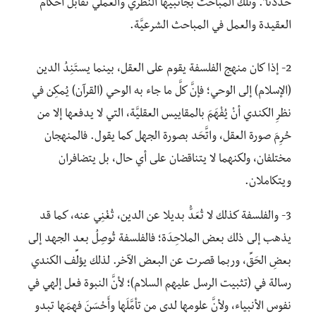
حدَّدنا”.
وتلك المباحث بجانبيها النظري والعملي تقابل أحكام
العقيدة والعمل في المباحث الشرعيَّة.
2- إذا كان منهج الفلسفة يقوم على العقل، بينما يستَنِدُ الدين
(الإسلام) إلى الوحي؛ فإنَّ كلَّ ما جاء به الوحي (القرآن) يُمكِن في
نظرِ الكندي أنْ يُفْهَمَ بالمقاييس العقليَّة، التي لا يدفعها إلا من
حُرِمَ صورة العقل، واتَّحَد بصورة الجهل كما يقول. فالمنهجان
مختلفان، ولكنهما لا يتناقضان على أي حال، بل يتضافران
ويتكاملان.
3- والفلسفة كذلك لا تُعَدُّ بديلا عن الدين، تُغْنِي عنه، كما قد
يذهب إلى ذلك بعض الملاحِدَة؛ فالفلسفة تُوصِلُ بعد الجهد إلى
بعضِ الحَقِّ، وربما قصرت عن البعض الآخر. لذلك يؤلِّف الكندي
رسالة في (تثبيت الرسل عليهم السلام)؛ لأنَّ النبوة فعل إلهي في
نفوس الأنبياء، ولأنَّ علومها لدى من تأمَّلَها وأَحْسَنَ فهمَها تبدو