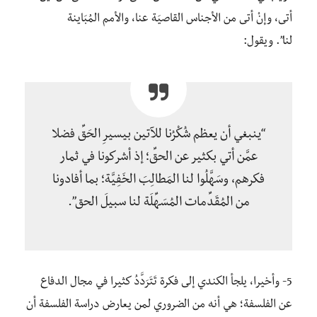
أتى، وإنْ أتى من الأجناس القاصيَة عنا، والأمم المُبَاينة
لنا”.
ويقول:
“ينبغي أن يعظم شُكْرُنا للآتين بيسيرِ الحَقِّ فضلا
عمَّن أتي بكثير عن الحقِّ؛ إذ أشركونا في ثمار
فكرهم، وسَهَّلُوا لنا المَطالِبَ الخَفِيَّة؛ بما أفادونا
من المُقَدِّمات المُسَهِّلَة لنا سبيلَ الحق”.
5- وأخيرا، يلجأ الكندي إلى فكرة تَتَرَدَّدُ كثيرا في مجال الدفاع
عن الفلسفة؛ هي أنه من الضروري لمن يعارض دراسة الفلسفة أن