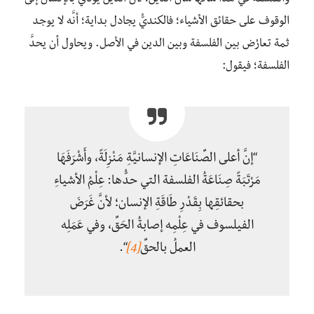
الوقوف على حقائق الأشياء؛ فالكنديُّ يجادل بداية؛ أنَّه لا يوجد
ثمة تعارُض بين الفلسفة وبين الدين في الأصل. ويحاول أن يحدَّ
الفلسفة؛ فيقول:
“إنَّ أعلى الصِّنَاعَاتِ الإنسانيَّةِ مَنْزِلَةً، وأَشْرَفَهَا
مَرْتَبَةً صِنَاعَةُ الفلسفة التي حدُّها: عِلْمُ الأشياءِ
بحقائقِها بِقَدْرِ طَاقَةِ الإنسان؛ لأنَّ غَرَضَ
الفيلسوف في عِلْمِه إصابةُ الحَقِّ، وفي عَمَلِه
العملُ بالحقِّ
[4]
“.