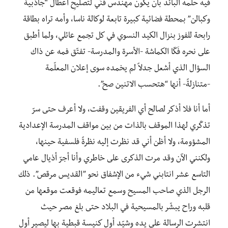
فيه حلمه البائد بأن يكون مهندس فنّي لتصليحِ أعطال “جاذبية
وكبالن” بمحطة فضائية كبيرة تابعة لوكالة ناسا، وأمه تراه بطاقة
رابحة للفوز بنزال الكيد النسوي في كل تجمع عائلي، ولما أطبق
على نحره فَكّا الكماشة -الأسرة والمدرسة- تفتّق فمه عن ذاك
السؤال الذي أشعل جدلاً لم يخمده سوى إعلان المعلّمة
-متنازلةً- أنها “هتحسب الاتنين صح”.
أما أنا فلا أذكر لصالح أي الفريقين وقفت، ولا أعرف حتى سرّ
تذكّري لهذا الموقف بالذات من بين مواقف المدرسة الإعدادية
المشؤومة، ولا أظن أني قد نظرت إليه نظرةً فلسفية حينها،
ولكنني الآن وقد مرت الذكرى على خاطري وأنا أجرّ أذيال عامي
التاسع عشر انتابني شيء من الإشفاق نحو ”القديس مرقص”. ذلك
الرجل الذي صاحب المسيح وسمع تعاليمه فوقعت موقعها من
قلبه وراح يبشّر بالمسيحية في البلاد حتى بلغ مصر حيث
انتشرت الرسالة على يده وشيّد أول كنيسة قبطية بها ليصير أول