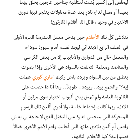
ليخلص إلى إكسير يُنبت لمتلقّيه جناحين عارمين يحلّق بهما
بعيداً أو مصلٍ لداءٍ نادرٍ بعد عدة محاولات ينفجر فيها دورق
الاختبار في وجهه، قاتل الله أفلام الكارتون!
تتلاشى كلّ تلك
الأحلام
حين يدخل معمل المدرسة للمرة الأولى
في الصف الرابع الابتدائي ليجد نفسه أمام سبورة سوداء،
والمعمل خالٍ من الدوارق والأنابيب إلا من بعض الكراسي
والمناضد ومعلمة التحفت بالسواد هي الأخرى وإذا بصوت
ينطلق من بين السواد ويردد بلحن ركيك “
ماري كوري
عملت
إيه؟” والجمع يرد.. ويردد.. طويلاً.. وها أنا ذا حصلت على
الثانوية العامة ولم تمسّ يدي أنبوب اختبار سوى مرتين أو
ثلاث، ربما كانت إحداها خلسة، ولا أدري أألعن تلك الرسوم
المتحركة التي منحتني قدرة على التخيّل الذي لا حاجة لي به في
واقعي أم ألعن بلادي ذاتها التي أحالت واقع الأمم الأخرى خيالاً
نصبو إليه؟ كما الأحلام التائهة.