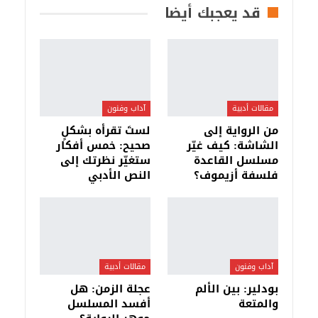
قد يعجبك أيضا
مقالات أدبية
آداب وفنون
من الرواية إلى
لستَ تقرأه بشكلٍ
الشاشة: كيف غيّر
صحيح: خمس أفكار
مسلسل القاعدة
ستغيّر نظرتك إلى
فلسفة أزيموف؟
النص الأدبي
آداب وفنون
مقالات أدبية
بودلير: بين الألم
عجلة الزمن: هل
والمتعة
أفسد المسلسل