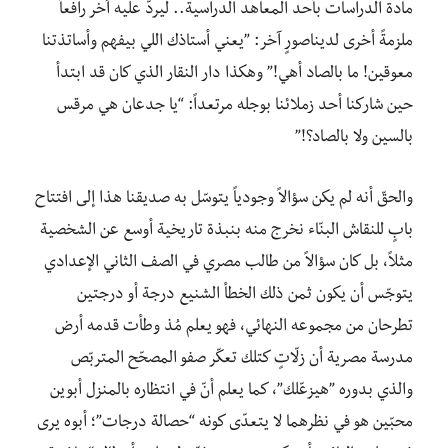
مادة الدراسات بأحد المعاهد الدراسية.. ليردّ عليه آخر رافعاً
ملزمةً أخرى لديناصورٍ آخر: ”يعني أستاذك اللي بيفهم وأساتذتنا
معوقين! ما بالصاد أهي!” وهكذا دار النقار الذي كان قد ابتدأ
حين شاركنا أحد زملائنا بوجله مرتعداً: “يا جدعان هي مرقس
بالسين ولا بالصاد؟!”
والحقّ أنه لم يكن سؤالاً وجودياً يتوسّل به صديقنا هذا إلى افتتاح
بابٍ للنقاش البنّاء نخرج منه بنبذة تاريخية أوسع عن الشخصية
مثلاً، بل كان سؤالاً من طالب مصري في الصف الثاني الإعدادي
يتوجّس أن يكون ثمن ذلك الخطأ الشنيع درجة أو درجتين
تطرحان من مجموعه النهائي، فهو يعلم مُذ وطأت قدمه أرض
مدرسة مصرية أن زلّاتٍ كتلك تعكّر صفو المصحّح المتربّص
والذي بدوره ”هيزعّلك”، كما يعلم أنّ في انتظاره بالمنزل أبوين
محبّين هو في نظرهما لا يتعدّى كونه “حصالة درجات”؛ أبوه يرى