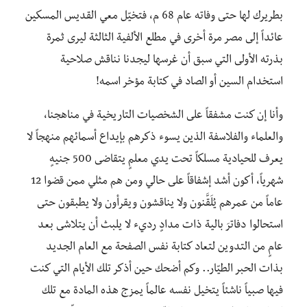
بطريرك لها حتى وفاته عام 68 م، فتخيّل معي القديس المسكين
عائداً إلى مصر مرة أخرى في مطلع الألفية الثالثة ليرى ثمرة
بذرته الأولى التي سبق أن غرسها ليجدنا نناقش صلاحية
استخدام السين أو الصاد في كتابة مؤخر اسمه!
وأنا إن كنت مشفقاً على الشخصيات التاريخية في مناهجنا،
والعلماء والفلاسفة الذين يسوء ذكرهم بإيداع أسمائهم منهجاً لا
يعرف للحيادية مسلكاً تحت يدي معلمٍ يتقاضى 500 جنيهٍ
شهرياً، أكون أشد إشفاقاً على حالي ومن هم مثلي ممن قضوا 12
عاماً من عمرهم يُلَقَّنون ولا يناقشون ويقرأون ولا يطبقون حتى
استحالوا دفاترَ بالية ذات مدادٍ رديء لا يلبث أن يتلاشى بعد
عامٍ من التدوين لتعاد كتابة نفس الصفحة مع العام الجديد
بذات الحبر الطيّار.. وكم أضحك حين أذكر تلك الأيام التي كنت
فيها صبياً ناشئاً يتخيل نفسه عالماً يمزج هذه المادة مع تلك