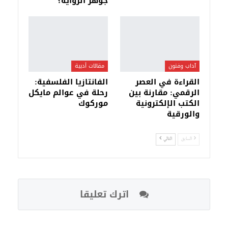
جوهر الرواية؟
آداب وفنون
مقالات أدبية
القراءة في العصر
الفانتازيا الفلسفية:
الرقمي: مقارنة بين
رحلة في عوالم مايكل
الكتب الإلكترونية
موركوك
والورقية
السابق
التالي
اترك تعليقا